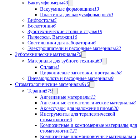
Вакуумформеры
43
Вакуумные формовщики
13
Пластины для вакуумформеров
30
Вибростолы
5
Воскотопки
6
Зуботехнические столы и стулья
19
Пылесосы, Вытяжки
16
Светильники для лаборатории
6
Электрошпатели и расходные материалы
22
Зуботехнические материалы
76
Материалы для зубного техника
69
Сплавы
1
Циркониевые заготовки, протравка
68
Пневмодолота и расходные материалы
9
Стоматологические материалы
915
Терапия
579
Адгезивные материалы
13
Адгезивные стоматологические материалы
8
Аксессуары для наложения пломб
20
Инструменты для терапевтической
стоматологии
3
Композитные и компомерные материалы для
стоматологии
121
Композитные пломбировочные материалы и