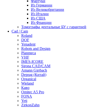
Фартуки
Из Германии
Из Великобритании
Из Италии
Из США
Из Франции
Томографы дентальные БУ с гарантией
Cad / Cam
Roland
DOF
Yenadent
Robots and Design
Planmeca
VHF
IMES-ICORE
Sirona CAD/CAM
Amann Girrbach
Deprag (Китай)
Organical
Wieland
Каво
Omitec A5 Pro
FONA
Yeti
ZirkonZahn