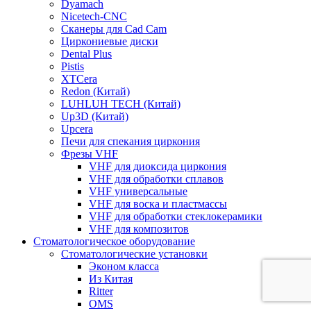
Dyamach
Nicetech-CNC
Сканеры для Cad Cam
Циркониевые диски
Dental Plus
Pistis
XTCera
Redon (Китай)
LUHLUH TECH (Китай)
Up3D (Китай)
Upcera
Печи для спекания циркония
Фрезы VHF
VHF для диоксида циркония
VHF для обработки сплавов
VHF универсальные
VHF для воска и пластмассы
VHF для обработки стеклокерамики
VHF для композитов
Стоматологическое оборудование
Стоматологические установки
Эконом класса
Из Китая
Ritter
OMS