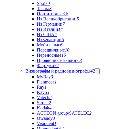
Spofa
0
Takara
3
Портативные
18
Из Великобритании
5
Из Германии
7
Из Италии
14
Из США
4
Из Франции
5
Мобильные
6
Передвижные
10
Переносные
15
Проявочные машины
8
Фартуки
74
Визиографы и радиовизиографы
42
MyRay
3
Planmeca
1
Ray
1
Kavo
3
Vatech
2
Sirona
2
Kodak
4
ACTEON group/SATELEC
2
Owandy
3
Visiodent
1
Orangedental
2