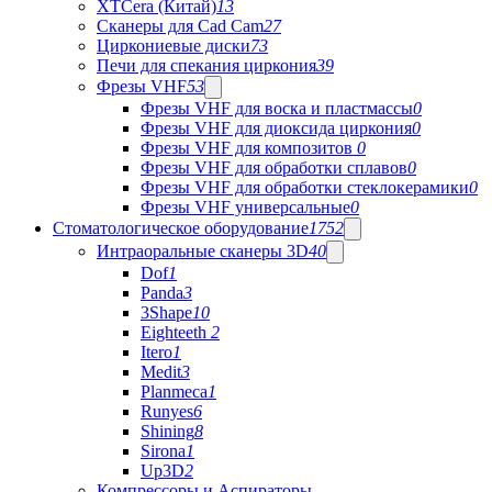
XTCera (Китай)
13
Сканеры для Cad Cam
27
Циркониевые диски
73
Печи для спекания циркония
39
Фрезы VHF
53
Фрезы VHF для воска и пластмассы
0
Фрезы VHF для диоксида циркония
0
Фрезы VHF для композитов
0
Фрезы VHF для обработки сплавов
0
Фрезы VHF для обработки стеклокерамики
0
Фрезы VHF универсальные
0
Стоматологическое оборудование
1752
Интраоральные сканеры 3D
40
Dof
1
Panda
3
3Shape
10
Eighteeth
2
Itero
1
Medit
3
Planmeca
1
Runyes
6
Shining
8
Sirona
1
Up3D
2
Компрессоры и Аспираторы