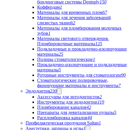
бондинговые системы Dentsply
150
Коффердам
1
Материалы для временных пломб
7
Материалы для лечения заболеваний
слизистых тканей
2
Материалы для пломбирования молочных
зубов
1
Материалы светового отверждения.
Пломбировочные материалы
125
Подкладочные и прокладочно-изолирующие
материалы
25
Полиры стоматологические
1
Прокладочно-изолирующие и подкладочные
материалы
5
Роторные инструменты для стоматологии
90
Стоматологические полировочные,
финирующие материалы и инструменты
7
Эндодонтия
230
Аксессуары для энтодонтистов
2
Инструменты для эндодонтии
119
Пломбирование каналов
42
Препараты для девитализации пульпы
5
Распломбировка каналов
44
Профилактическая продукция Sultan
1
Анестетики, шприцы и иглы
1