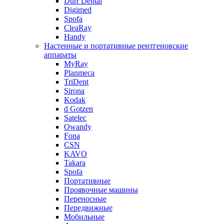
Durr Dental
Digimed
Spofa
CleaRay
Handy
Настенные и портативные рентгеновские
аппараты
MyRay
Planmeca
TriDent
Sirona
Kodak
d Gotzen
Satelec
Owandy
Fona
CSN
KAVO
Takara
Spofa
Портативные
Проявочные машины
Переносные
Передвижные
Мобильные