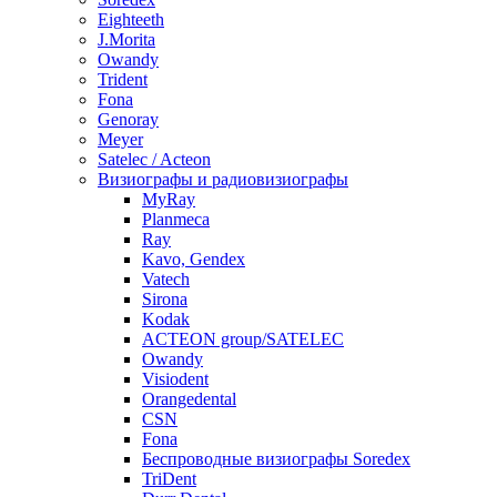
Eighteeth
J.Morita
Owandy
Trident
Fona
Genoray
Meyer
Satelec / Acteon
Визиографы и радиовизиографы
MyRay
Planmeca
Ray
Kavo, Gendex
Vatech
Sirona
Kodak
ACTEON group/SATELEC
Owandy
Visiodent
Orangedental
CSN
Fona
Беспроводные визиографы Soredex
TriDent