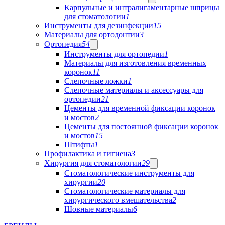
Карпульные и интралигаментарные шприцы
для стоматологии
1
Инструменты для дезинфекции
15
Материалы для ортодонтии
3
Ортопедия
54
Инструменты для ортопедии
1
Материалы для изготовления временных
коронок
11
Слепочные ложки
1
Слепочные материалы и аксессуары для
ортопедии
21
Цементы для временной фиксации коронок
и мостов
2
Цементы для постоянной фиксации коронок
и мостов
15
Штифты
1
Профилактика и гигиена
3
Хирургия для стоматологии
29
Стоматологические инструменты для
хирургии
20
Стоматологические материалы для
хирургического вмешательства
2
Шовные материалы
6