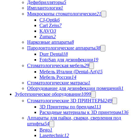
Дефибрилляторы
5
Имплантология
1
Микроскопы стоматологические
21
CJ-Optik
6
Carl Zeiss
7
KAVO
3
Zumax
2
Наркозные аппараты
8
Пародонтологические аппараты
38
Durr Dental
18
FotoSan для дезинфекции
19
Стоматологическая мебель
29
Мебель Италии (Dental-Art)
15
Мебель России
14
Стоматологические матрасы
1
Оборудование для дезинфекции помещений
1
Зуботехническое оборудование
1099
Стоматологические 3D ПРИНТЕРЫ
249
3D Принтеры по брендам
113
Расходные материалы к 3D принтерам
136
Аппараты для пайки, сварки, сверления под
штифты
54
Bego
1
Lasertechnic
12