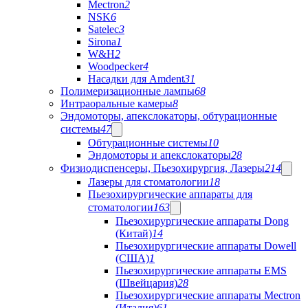
Mectron
2
NSK
6
Satelec
3
Sirona
1
W&H
2
Woodpecker
4
Насадки для Amdent
31
Полимеризационные лампы
68
Интраоральные камеры
8
Эндомоторы, апекслокаторы, обтурационные
системы
47
Обтурационные системы
10
Эндомоторы и апекслокаторы
28
Физиодиспенсеры, Пьезохирургия, Лазеры
214
Лазеры для стоматологии
18
Пьезохирургические аппараты для
стоматологии
163
Пьезохирургические аппараты Dong
(Китай)
14
Пьезохирургические аппараты Dowell
(США)
1
Пьезохирургические аппараты EMS
(Швейцария)
28
Пьезохирургические аппараты Mectron
(Италия)
61