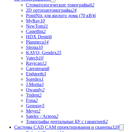
Стоматологические томографы
62
2D ортопантомографы
24
PointNix для жилого дома (70 кВ)
6
MyRay
10
NewTom
11
Castellini
2
HDX Dentri
6
Planmeca
14
Sirona
10
KAVO, Gendex
25
Vatech
10
Rayscan
12
Carestream
8
Eighteeth
3
Soredex
1
J.Morita
3
Owandy
2
Trident
2
Fona
2
Genoray
5
Meyer
2
Satelec / Acteon
2
Томографы дентальные БУ с гарантией
2
Системы CAD CAM проектирования и сканеры
320