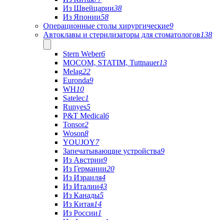
Из Швейцарии
38
Из Японии
58
Операционные столы хирургические
9
Автоклавы и стерилизаторы для стоматологов
138
Stern Weber
6
MOCOM, STATIM, Tuttnauer
13
Melag
22
Euronda
9
WH
10
Satelec
1
Runyes
5
P&T Medical
6
Tonsor
2
Woson
8
YOUJOY
7
Запечатывающие устройства
9
Из Австрии
9
Из Германии
20
Из Израиля
4
Из Италии
43
Из Канады
5
Из Китая
14
Из России
1