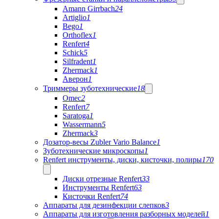
Amann Girrbach
24
Artiglio
1
Bego
1
Orthoflex
1
Renfert
4
Schick
5
Silfradent
1
Zhermack
1
Аверон
1
Триммеры зуботехнические
18
Omec
2
Renfert
7
Saratoga
1
Wassermann
5
Zhermack
3
Дозатор-весы Zubler Vario Balance
1
Зуботехнические микроскопы
1
Renfert инструменты, диски, кисточки, полиры
170
Диски отрезные Renfert
33
Инструменты Renfert
63
Кисточки Renfert
74
Аппараты для дезинфекции слепков
3
Аппараты для изготовления разборных моделей
1