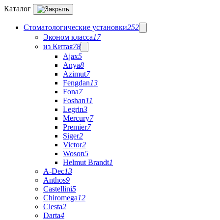
Каталог
Стоматологические установки
252
Эконом класса
17
из Китая
78
Ajax
5
Anya
8
Azimut
7
Fengdan
13
Fona
7
Foshan
11
Legrin
3
Mercury
7
Premier
7
Siger
2
Victor
2
Woson
5
Helmut Brandt
1
A-Dec
13
Anthos
9
Castellini
5
Chiromega
12
Clesta
2
Darta
4