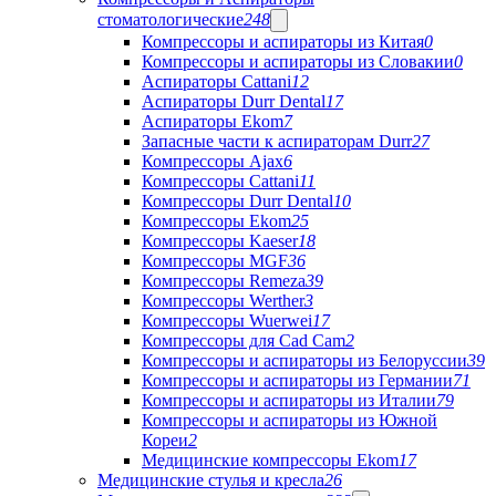
стоматологические
248
Компрессоры и аспираторы из Китая
0
Компрессоры и аспираторы из Словакии
0
Аспираторы Cattani
12
Аспираторы Durr Dental
17
Аспираторы Ekom
7
Запасные части к аспираторам Durr
27
Компрессоры Ajax
6
Компрессоры Cattani
11
Компрессоры Durr Dental
10
Компрессоры Ekom
25
Компрессоры Kaeser
18
Компрессоры MGF
36
Компрессоры Remeza
39
Компрессоры Werther
3
Компрессоры Wuerwei
17
Компрессоры для Cad Cam
2
Компрессоры и аспираторы из Белоруссии
39
Компрессоры и аспираторы из Германии
71
Компрессоры и аспираторы из Италии
79
Компрессоры и аспираторы из Южной
Кореи
2
Медицинские компрессоры Ekom
17
Медицинские стулья и кресла
26