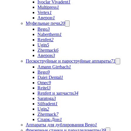
Ivoclar Vivadent
1
Multipress
1
Vertex
1
Аверон
1
Муфельные печи
20
Bego
3
Nabertherm
1
Renfert
2
Ugin
5
Zhermack
6
Аверон
3
Пескоструйные и пароструйные аппараты
71
Amann Girrbach
1
Bego
9
Daiei Dental
1
Omec
9
Reitel
3
Renfert и запчасти
34
Saratoga
3
Silfradent
1
Ugin
2
Zhermack
7
Спарк-Дон
1
Аппараты для дублирования Bego
1
Фрезерные станки и параллелометры
39