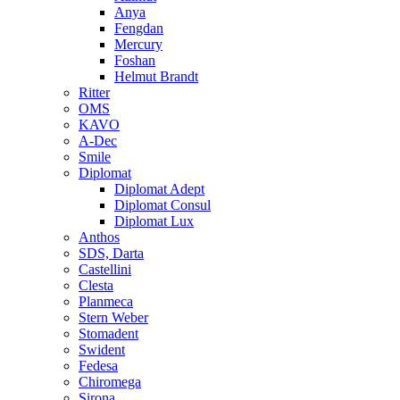
Anya
Fengdan
Mercury
Foshan
Helmut Brandt
Ritter
OMS
KAVO
A-Dec
Smile
Diplomat
Diplomat Adept
Diplomat Consul
Diplomat Lux
Anthos
SDS, Darta
Castellini
Clesta
Planmeca
Stern Weber
Stomadent
Swident
Fedesa
Chiromega
Sirona