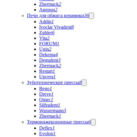
Zhermack
2
Аверон
2
Печи для обжига керамики
36
Addin
1
Ivoclar Vivadent
8
Zubler
6
Vita
2
FORUM
1
Ugin
2
Dekema
4
Degudent
3
Zhermack
2
Restart
1
Upcera
1
Зуботехнические прессы
8
Bego
1
Dreve
1
Omec
1
Silfradent
1
Wassermann
3
Zhermack
1
Термоинжекционные прессы
6
Deflex
1
Evolon
1