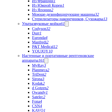
Из Франции
1
Из Южной Кореи
1
Из Японии
2
Моюще-дезинфицирующие машины
32
Стерилизаторы наконечников, Сухожары
13
Ультразвуковые мойки
61
Codyson
32
Durr
1
Euronda
4
Manfredi
2
P&T Medical
12
YOUJOY
10
Настенные и портативные рентгеновские
аппараты
161
MyRay
3
Planmeca
2
TriDent
2
Sirona
3
Kodak
2
d Gotzen
2
Owandy
1
Satelec
2
Fona
4
CSN
4
KAVO
1