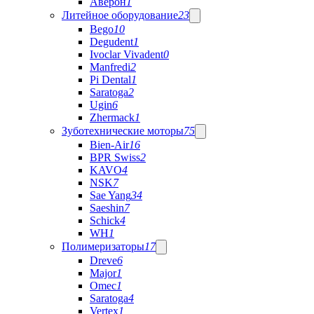
Аверон
1
Литейное оборудование
23
Bego
10
Degudent
1
Ivoclar Vivadent
0
Manfredi
2
Pi Dental
1
Saratoga
2
Ugin
6
Zhermack
1
Зуботехнические моторы
75
Bien-Air
16
BPR Swiss
2
KAVO
4
NSK
7
Sae Yang
34
Saeshin
7
Schick
4
WH
1
Полимеризаторы
17
Dreve
6
Major
1
Omec
1
Saratoga
4
Vertex
1