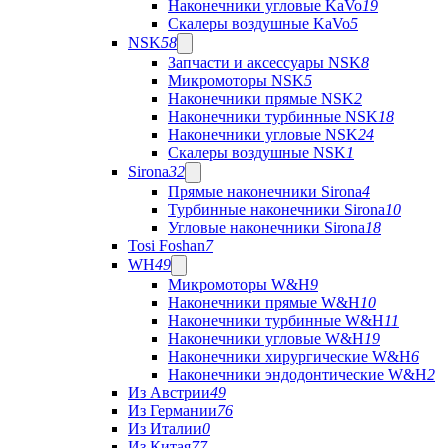
Наконечники угловые KaVo
19
Скалеры воздушные KaVo
5
NSK
58
Запчасти и аксессуары NSK
8
Микромоторы NSK
5
Наконечники прямые NSK
2
Наконечники турбинные NSK
18
Наконечники угловые NSK
24
Скалеры воздушные NSK
1
Sirona
32
Прямые наконечники Sirona
4
Турбинные наконечники Sirona
10
Угловые наконечники Sirona
18
Tosi Foshan
7
WH
49
Микромоторы W&H
9
Наконечники прямые W&H
10
Наконечники турбинные W&H
11
Наконечники угловые W&H
19
Наконечники хирургические W&H
6
Наконечники эндодонтические W&H
2
Из Австрии
49
Из Германии
76
Из Италии
0
Из Китая
77