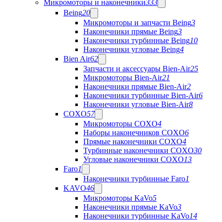
Микромоторы и наконечники
333
Being
20
Микромоторы и запчасти Being
3
Наконечники прямые Being
3
Наконечники турбинные Being
10
Наконечники угловые Being
4
Bien Air
62
Запчасти и аксессуары Bien-Air
25
Микромоторы Bien-Air
21
Наконечники прямые Bien-Air
2
Наконечники турбинные Bien-Air
6
Наконечники угловые Bien-Air
8
COXO
57
Микромоторы COXO
4
Наборы наконечников COXO
6
Прямые наконечники COXO
4
Турбинные наконечники COXO
30
Угловые наконечники COXO
13
Faro
1
Наконечники турбинные Faro
1
KAVO
46
Микромоторы KaVo
5
Наконечники прямые KaVo
3
Наконечники турбинные KaVo
14