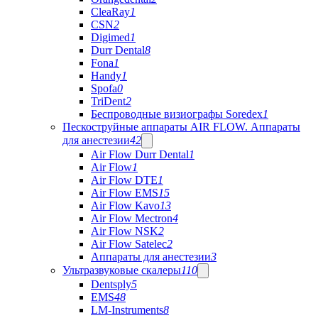
CleaRay
1
CSN
2
Digimed
1
Durr Dental
8
Fona
1
Handy
1
Spofa
0
TriDent
2
Беспроводные визиографы Soredex
1
Пескоструйные аппараты AIR FLOW. Аппараты
для анестезии
42
Air Flow Durr Dental
1
Air Flow
1
Air Flow DTE
1
Air Flow EMS
15
Air Flow Kavo
13
Air Flow Mectron
4
Air Flow NSK
2
Air Flow Satelec
2
Аппараты для анестезии
3
Ультразвуковые скалеры
110
Dentsply
5
EMS
48
LM-Instruments
8