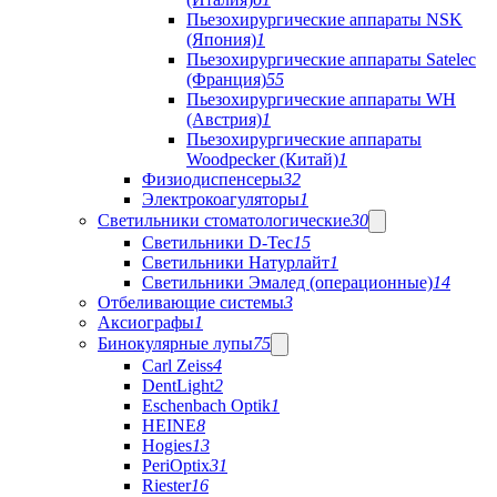
Пьезохирургические аппараты NSK
(Япония)
1
Пьезохирургические аппараты Satelec
(Франция)
55
Пьезохирургические аппараты WH
(Австрия)
1
Пьезохирургические аппараты
Woodpecker (Китай)
1
Физиодиспенсеры
32
Электрокоагуляторы
1
Светильники стоматологические
30
Светильники D-Tec
15
Светильники Натурлайт
1
Светильники Эмалед (операционные)
14
Отбеливающие системы
3
Аксиографы
1
Бинокулярные лупы
75
Carl Zeiss
4
DentLight
2
Eschenbach Optik
1
HEINE
8
Hogies
13
PeriOptix
31
Riester
16