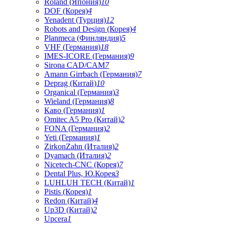
Roland (Япония)
10
DOF (Корея)
4
Yenadent (Турция)
12
Robots and Design (Корея)
4
Planmeca (Финляндия)
5
VHF (Германия)
18
IMES-ICORE (Германия)
9
Sirona CAD/CAM
7
Amann Girrbach (Германия)
7
Deprag (Китай)
10
Organical (Германия)
3
Wieland (Германия)
8
Каво (Германия)
1
Omitec A5 Pro (Китай)
2
FONA (Германия)
2
Yeti (Германия)
1
ZirkonZahn (Италия)
2
Dyamach (Италия)
2
Nicetech-CNC (Корея)
7
Dental Plus, Ю.Корея
3
LUHLUH TECH (Китай)
1
Pistis (Корея)
1
Redon (Китай)
4
Up3D (Китай)
2
Upcera
1