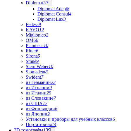
Diplomat
20
Diplomat Adept
8
Diplomat Consul
4
Diplomat Lux
3
Fedesa
9
KAVO
12
Miglionico
2
OMS
8
Planmeca
10
Ritter
6
Sirona
5
Smile
9
Stern Weber
10
Stomadent
8
Swident
7
из Германии
22
из Испании
9
из Италии
29
из Словакии
47
из США
17
из Финляндии
6
из Японии
2
Установки и приборы для учебных классов
6
Портативная
14
3D томографы
139