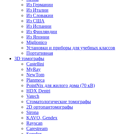
Из Германии
Из Италии
Из Словакии
Из США
Из Испании
Из Финляндии
Из Японии
Miglionico
Установки и приборы для учебных классов
Портативная
3D томографы
Castellini
MyRay
NewTom
Planmeca
PointNix для жилого дома (70 кВ)
HDX Dentri
Vatech
Стоматологические томографы
2D ортопантомографы
Sirona
KAVO, Gendex
Rayscan
Carestream
Soredex