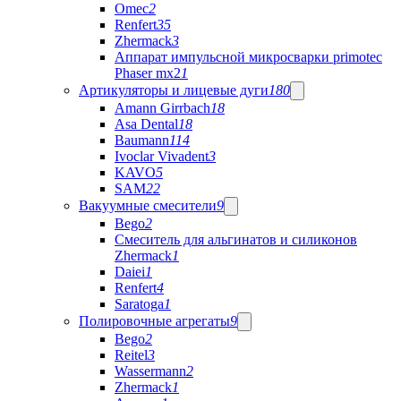
Omec
2
Renfert
35
Zhermack
3
Аппарат импульсной микросварки primotec
Phaser mx2
1
Артикуляторы и лицевые дуги
180
Amann Girrbach
18
Asa Dental
18
Baumann
114
Ivoclar Vivadent
3
KAVO
5
SAM
22
Вакуумные смесители
9
Bego
2
Cмеситель для альгинатов и силиконов
Zhermack
1
Daiei
1
Renfert
4
Saratoga
1
Полировочные агрегаты
9
Bego
2
Reitel
3
Wassermann
2
Zhermack
1