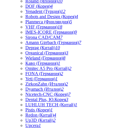
Roland (Япония)
10
DOF (Корея)
4
Yenadent (Турция)
12
Robots and Design (Корея)
4
Planmeca (Финляндия)
5
VHF (Германия)
18
IMES-ICORE (Германия)
9
Sirona CAD/CAM
7
Amann Girrbach (Германия)
7
Deprag (Китай)
10
Organical (Германия)
3
Wieland (Германия)
8
Каво (Германия)
1
Omitec A5 Pro (Китай)
2
FONA (Германия)
2
Yeti (Германия)
1
ZirkonZahn (Италия)
2
Dyamach (Италия)
2
Nicetech-CNC (Корея)
7
Dental Plus, Ю.Корея
3
LUHLUH TECH (Китай)
1
Pistis (Корея)
1
Redon (Китай)
4
Up3D (Китай)
2
Upcera
1