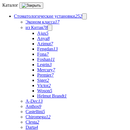
Каталог
Стоматологические установки
252
Эконом класса
17
из Китая
78
Ajax
5
Anya
8
Azimut
7
Fengdan
13
Fona
7
Foshan
11
Legrin
3
Mercury
7
Premier
7
Siger
2
Victor
2
Woson
5
Helmut Brandt
1
A-Dec
13
Anthos
9
Castellini
5
Chiromega
12
Clesta
2
Darta
4