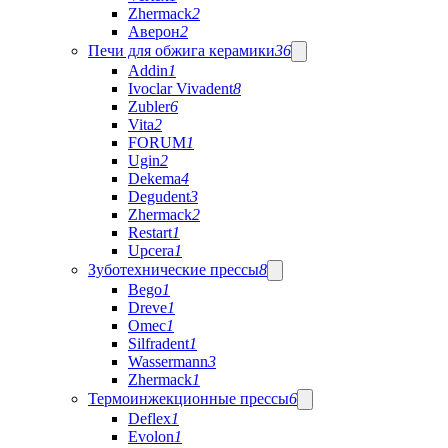
Zhermack
2
Аверон
2
Печи для обжига керамики
36
Addin
1
Ivoclar Vivadent
8
Zubler
6
Vita
2
FORUM
1
Ugin
2
Dekema
4
Degudent
3
Zhermack
2
Restart
1
Upcera
1
Зуботехнические прессы
8
Bego
1
Dreve
1
Omec
1
Silfradent
1
Wassermann
3
Zhermack
1
Термоинжекционные прессы
6
Deflex
1
Evolon
1