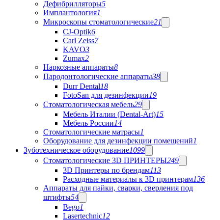
Дефибрилляторы
5
Имплантология
1
Микроскопы стоматологические
21
CJ-Optik
6
Carl Zeiss
7
KAVO
3
Zumax
2
Наркозные аппараты
8
Пародонтологические аппараты
38
Durr Dental
18
FotoSan для дезинфекции
19
Стоматологическая мебель
29
Мебель Италии (Dental-Art)
15
Мебель России
14
Стоматологические матрасы
1
Оборудование для дезинфекции помещений
1
Зуботехническое оборудование
1099
Стоматологические 3D ПРИНТЕРЫ
249
3D Принтеры по брендам
113
Расходные материалы к 3D принтерам
136
Аппараты для пайки, сварки, сверления под
штифты
54
Bego
1
Lasertechnic
12