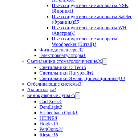
Пьезохирургические аппараты NSK
(Япония)
1
Пьезохирургические аппараты Satelec
(Франция)
55
Пьезохирургические аппараты WH
(Австрия)
1
Пьезохирургические аппараты
Woodpecker (Китай)
1
Физиодиспенсеры
32
Электрокоагуляторы
1
Светильники стоматологические
30
Светильники D-Tec
15
Светильники Натурлайт
1
Светильники Эмалед (операционные)
14
Отбеливающие системы
3
Аксиографы
1
Бинокулярные лупы
75
Carl Zeiss
4
DentLight
2
Eschenbach Optik
1
HEINE
8
Hogies
13
PeriOptix
31
Riester
16