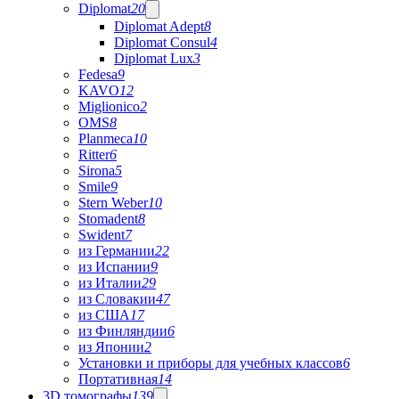
Diplomat
20
Diplomat Adept
8
Diplomat Consul
4
Diplomat Lux
3
Fedesa
9
KAVO
12
Miglionico
2
OMS
8
Planmeca
10
Ritter
6
Sirona
5
Smile
9
Stern Weber
10
Stomadent
8
Swident
7
из Германии
22
из Испании
9
из Италии
29
из Словакии
47
из США
17
из Финляндии
6
из Японии
2
Установки и приборы для учебных классов
6
Портативная
14
3D томографы
139