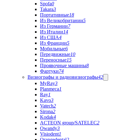
Spofa
0
Takara
3
Портативные
18
Из Великобритании
5
Из Германии
7
Из Италии
14
Из США
4
Из Франции
5
Мобильные
6
Передвижные
10
Переносные
15
Проявочные машины
8
Фартуки
74
Визиографы и радиовизиографы
42
MyRay
3
Planmeca
1
Ray
1
Kavo
3
Vatech
2
Sirona
2
Kodak
4
ACTEON group/SATELEC
2
Owandy
3
Visiodent
1
Orangedental
2