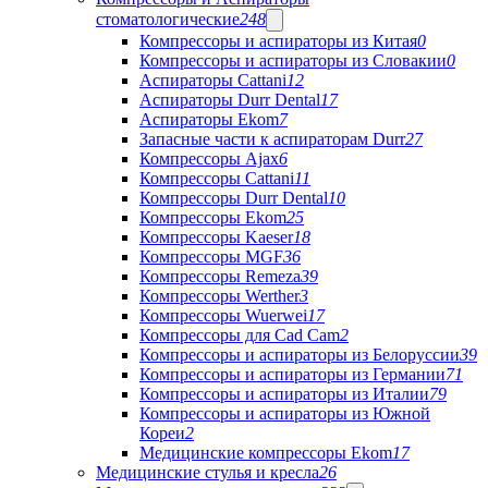
стоматологические
248
Компрессоры и аспираторы из Китая
0
Компрессоры и аспираторы из Словакии
0
Аспираторы Cattani
12
Аспираторы Durr Dental
17
Аспираторы Ekom
7
Запасные части к аспираторам Durr
27
Компрессоры Ajax
6
Компрессоры Cattani
11
Компрессоры Durr Dental
10
Компрессоры Ekom
25
Компрессоры Kaeser
18
Компрессоры MGF
36
Компрессоры Remeza
39
Компрессоры Werther
3
Компрессоры Wuerwei
17
Компрессоры для Cad Cam
2
Компрессоры и аспираторы из Белоруссии
39
Компрессоры и аспираторы из Германии
71
Компрессоры и аспираторы из Италии
79
Компрессоры и аспираторы из Южной
Кореи
2
Медицинские компрессоры Ekom
17
Медицинские стулья и кресла
26