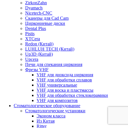
ZirkonZahn
Dyamach
Nicetech-CNC
Сканеры для Cad Cam
Циркониевые диски
Dental Plus
Pistis
XTCera
Redon (Китай)
LUHLUH TECH (Китай)
Up3D (Китай)
Upcera
Печи для спекания циркония
Фрезы VHF
VHF для диоксида циркония
VHF для обработки сплавов
VHF универсальные
VHF для воска и пластмассы
VHF для обработки стеклокерамики
VHF для композитов
Стоматологическое оборудование
Стоматологические установки
Эконом класса
Из Китая
Ritter