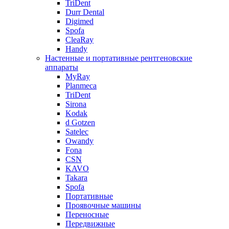
TriDent
Durr Dental
Digimed
Spofa
CleaRay
Handy
Настенные и портативные рентгеновские
аппараты
MyRay
Planmeca
TriDent
Sirona
Kodak
d Gotzen
Satelec
Owandy
Fona
CSN
KAVO
Takara
Spofa
Портативные
Проявочные машины
Переносные
Передвижные