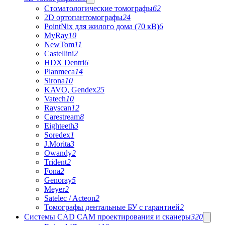
Стоматологические томографы
62
2D ортопантомографы
24
PointNix для жилого дома (70 кВ)
6
MyRay
10
NewTom
11
Castellini
2
HDX Dentri
6
Planmeca
14
Sirona
10
KAVO, Gendex
25
Vatech
10
Rayscan
12
Carestream
8
Eighteeth
3
Soredex
1
J.Morita
3
Owandy
2
Trident
2
Fona
2
Genoray
5
Meyer
2
Satelec / Acteon
2
Томографы дентальные БУ с гарантией
2
Системы CAD CAM проектирования и сканеры
320