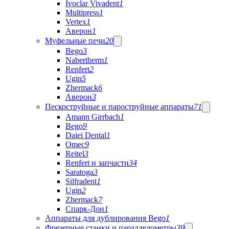
Ivoclar Vivadent
1
Multipress
1
Vertex
1
Аверон
1
Муфельные печи
20
Bego
3
Nabertherm
1
Renfert
2
Ugin
5
Zhermack
6
Аверон
3
Пескоструйные и пароструйные аппараты
71
Amann Girrbach
1
Bego
9
Daiei Dental
1
Omec
9
Reitel
3
Renfert и запчасти
34
Saratoga
3
Silfradent
1
Ugin
2
Zhermack
7
Спарк-Дон
1
Аппараты для дублирования Bego
1
Фрезерные станки и параллелометры
39