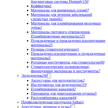
бондинговые системы Dentsply
150
Коффердам
1
Материалы для временных пломб
7
Материалы для лечения заболеваний
слизистых тканей
2
Материалы для пломбирования молочных
зубов
1
Материалы светового отверждения.
Пломбировочные материалы
125
Подкладочные и прокладочно-изолирующие
материалы
25
Полиры стоматологические
1
Прокладочно-изолирующие и подкладочные
материалы
5
Роторные инструменты для стоматологии
90
Стоматологические полировочные,
финирующие материалы и инструменты
7
Эндодонтия
230
Аксессуары для энтодонтистов
2
Инструменты для эндодонтии
119
Пломбирование каналов
42
Препараты для девитализации пульпы
5
Распломбировка каналов
44
Профилактическая продукция Sultan
1
Анестетики, шприцы и иглы
1