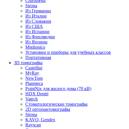
Chiromega
Sirona
Из Германии
Из Италии
Из Словакии
Из США
Из Испании
Из Финляндии
Из Японии
Miglionico
Установки и приборы для учебных классов
Портативная
3D томографы
Castellini
MyRay
NewTom
Planmeca
PointNix для жилого дома (70 кВ)
HDX Dentri
Vatech
Стоматологические томографы
2D ортопантомографы
Sirona
KAVO, Gendex
Rayscan