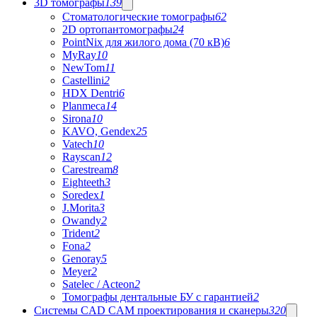
3D томографы
139
Стоматологические томографы
62
2D ортопантомографы
24
PointNix для жилого дома (70 кВ)
6
MyRay
10
NewTom
11
Castellini
2
HDX Dentri
6
Planmeca
14
Sirona
10
KAVO, Gendex
25
Vatech
10
Rayscan
12
Carestream
8
Eighteeth
3
Soredex
1
J.Morita
3
Owandy
2
Trident
2
Fona
2
Genoray
5
Meyer
2
Satelec / Acteon
2
Томографы дентальные БУ с гарантией
2
Системы CAD CAM проектирования и сканеры
320