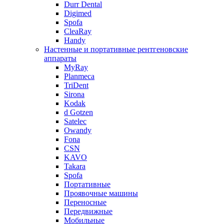
Durr Dental
Digimed
Spofa
CleaRay
Handy
Настенные и портативные рентгеновские
аппараты
MyRay
Planmeca
TriDent
Sirona
Kodak
d Gotzen
Satelec
Owandy
Fona
CSN
KAVO
Takara
Spofa
Портативные
Проявочные машины
Переносные
Передвижные
Мобильные