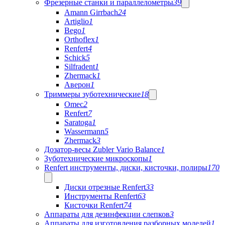
Фрезерные станки и параллелометры
39
Amann Girrbach
24
Artiglio
1
Bego
1
Orthoflex
1
Renfert
4
Schick
5
Silfradent
1
Zhermack
1
Аверон
1
Триммеры зуботехнические
18
Omec
2
Renfert
7
Saratoga
1
Wassermann
5
Zhermack
3
Дозатор-весы Zubler Vario Balance
1
Зуботехнические микроскопы
1
Renfert инструменты, диски, кисточки, полиры
170
Диски отрезные Renfert
33
Инструменты Renfert
63
Кисточки Renfert
74
Аппараты для дезинфекции слепков
3
Аппараты для изготовления разборных моделей
1