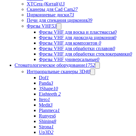
XTCera (Китай)
13
Сканеры для Cad Cam
27
Циркониевые диски
73
Печи для спекания циркония
39
Фрезы VHF
53
Фрезы VHF для воска и пластмассы
0
Фрезы VHF для диоксида циркония
0
Фрезы VHF для композитов
0
Фрезы VHF для обработки сплавов
0
Фрезы VHF для обработки стеклокерамики
0
Фрезы VHF универсальные
0
Стоматологическое оборудование
1752
Интраоральные сканеры 3D
40
Dof
1
Panda
3
3Shape
10
Eighteeth
2
Itero
1
Medit
3
Planmeca
1
Runyes
6
Shining
8
Sirona
1
Up3D
2