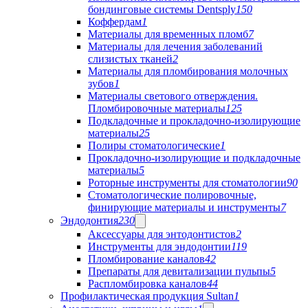
бондинговые системы Dentsply
150
Коффердам
1
Материалы для временных пломб
7
Материалы для лечения заболеваний
слизистых тканей
2
Материалы для пломбирования молочных
зубов
1
Материалы светового отверждения.
Пломбировочные материалы
125
Подкладочные и прокладочно-изолирующие
материалы
25
Полиры стоматологические
1
Прокладочно-изолирующие и подкладочные
материалы
5
Роторные инструменты для стоматологии
90
Стоматологические полировочные,
финирующие материалы и инструменты
7
Эндодонтия
230
Аксессуары для энтодонтистов
2
Инструменты для эндодонтии
119
Пломбирование каналов
42
Препараты для девитализации пульпы
5
Распломбировка каналов
44
Профилактическая продукция Sultan
1