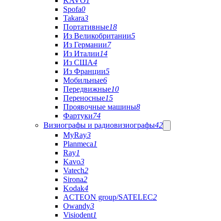
KAVO
1
Spofa
0
Takara
3
Портативные
18
Из Великобритании
5
Из Германии
7
Из Италии
14
Из США
4
Из Франции
5
Мобильные
6
Передвижные
10
Переносные
15
Проявочные машины
8
Фартуки
74
Визиографы и радиовизиографы
42
MyRay
3
Planmeca
1
Ray
1
Kavo
3
Vatech
2
Sirona
2
Kodak
4
ACTEON group/SATELEC
2
Owandy
3
Visiodent
1