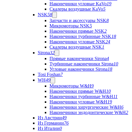
Наконечники угловые KaVo
19
Скалеры воздушные KaVo
5
NSK
58
Запчасти и аксессуары NSK
8
Микромоторы NSK
5
Наконечники прямые NSK
2
Наконечники турбинные NSK
18
Наконечники угловые NSK
24
Скалеры воздушные NSK
1
Sirona
32
Прямые наконечники Sirona
4
Турбинные наконечники Sirona
10
Угловые наконечники Sirona
18
Tosi Foshan
7
WH
49
Микромоторы W&H
9
Наконечники прямые W&H
10
Наконечники турбинные W&H
11
Наконечники угловые W&H
19
Наконечники хирургические W&H
6
Наконечники эндодонтические W&H
2
Из Австрии
49
Из Германии
76
Из Италии
0