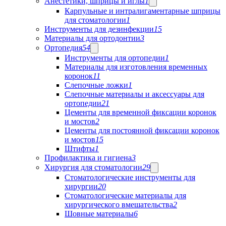
Анестетики, шприцы и иглы
1
Карпульные и интралигаментарные шприцы
для стоматологии
1
Инструменты для дезинфекции
15
Материалы для ортодонтии
3
Ортопедия
54
Инструменты для ортопедии
1
Материалы для изготовления временных
коронок
11
Слепочные ложки
1
Слепочные материалы и аксессуары для
ортопедии
21
Цементы для временной фиксации коронок
и мостов
2
Цементы для постоянной фиксации коронок
и мостов
15
Штифты
1
Профилактика и гигиена
3
Хирургия для стоматологии
29
Стоматологические инструменты для
хирургии
20
Стоматологические материалы для
хирургического вмешательства
2
Шовные материалы
6