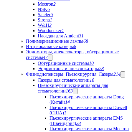
Mectron
2
NSK
6
Satelec
3
Sirona
1
W&H
2
Woodpecker
4
Насадки для Amdent
31
Полимеризационные лампы
68
Интраоральные камеры
8
Эндомоторы, апекслокаторы, обтурационные
системы
47
Обтурационные системы
10
Эндомоторы и апекслокаторы
28
Физиодиспенсеры, Пьезохирургия, Лазеры
214
Лазеры для стоматологии
18
Пьезохирургические аппараты для
стоматологии
163
Пьезохирургические аппараты Dong
(Китай)
14
Пьезохирургические аппараты Dowell
(США)
1
Пьезохирургические аппараты EMS
(Швейцария)
28
Пьезохирургические аппараты Mectron