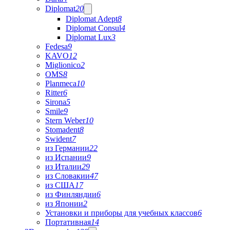
Diplomat
20
Diplomat Adept
8
Diplomat Consul
4
Diplomat Lux
3
Fedesa
9
KAVO
12
Miglionico
2
OMS
8
Planmeca
10
Ritter
6
Sirona
5
Smile
9
Stern Weber
10
Stomadent
8
Swident
7
из Германии
22
из Испании
9
из Италии
29
из Словакии
47
из США
17
из Финляндии
6
из Японии
2
Установки и приборы для учебных классов
6
Портативная
14