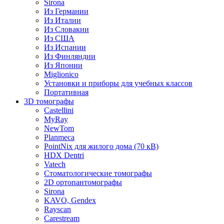
Sirona
Из Германии
Из Италии
Из Словакии
Из США
Из Испании
Из Финляндии
Из Японии
Miglionico
Установки и приборы для учебных классов
Портативная
3D томографы
Castellini
MyRay
NewTom
Planmeca
PointNix для жилого дома (70 кВ)
HDX Dentri
Vatech
Стоматологические томографы
2D ортопантомографы
Sirona
KAVO, Gendex
Rayscan
Carestream