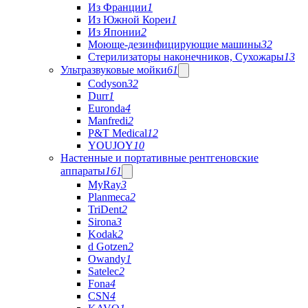
Из Франции
1
Из Южной Кореи
1
Из Японии
2
Моюще-дезинфицирующие машины
32
Стерилизаторы наконечников, Сухожары
13
Ультразвуковые мойки
61
Codyson
32
Durr
1
Euronda
4
Manfredi
2
P&T Medical
12
YOUJOY
10
Настенные и портативные рентгеновские
аппараты
161
MyRay
3
Planmeca
2
TriDent
2
Sirona
3
Kodak
2
d Gotzen
2
Owandy
1
Satelec
2
Fona
4
CSN
4