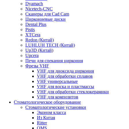
Dyamach
Nicetech-CNC
Сканеры для Cad Cam
Циркониевые диски
Dental Plus
Pistis
XTCera
Redon (Китай)
LUHLUH TECH (Китай)
Up3D (Китай)
Upcera
Печи для спекания циркония
Фрезы VHF
VHF для диоксида циркония
VHF для обработки сплавов
VHF универсальные
VHF для воска и пластмассы
VHF для обработки стеклокерамики
VHF для композитов
Стоматологическое оборудование
Стоматологические установки
Эконом класса
Из Китая
Ritter
OMS