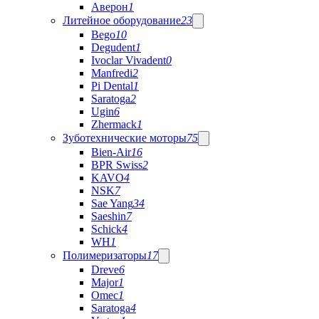
Аверон
1
Литейное оборудование
23
Bego
10
Degudent
1
Ivoclar Vivadent
0
Manfredi
2
Pi Dental
1
Saratoga
2
Ugin
6
Zhermack
1
Зуботехнические моторы
75
Bien-Air
16
BPR Swiss
2
KAVO
4
NSK
7
Sae Yang
34
Saeshin
7
Schick
4
WH
1
Полимеризаторы
17
Dreve
6
Major
1
Omec
1
Saratoga
4