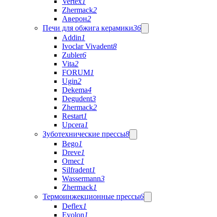
Vertex
1
Zhermack
2
Аверон
2
Печи для обжига керамики
36
Addin
1
Ivoclar Vivadent
8
Zubler
6
Vita
2
FORUM
1
Ugin
2
Dekema
4
Degudent
3
Zhermack
2
Restart
1
Upcera
1
Зуботехнические прессы
8
Bego
1
Dreve
1
Omec
1
Silfradent
1
Wassermann
3
Zhermack
1
Термоинжекционные прессы
6
Deflex
1
Evolon
1