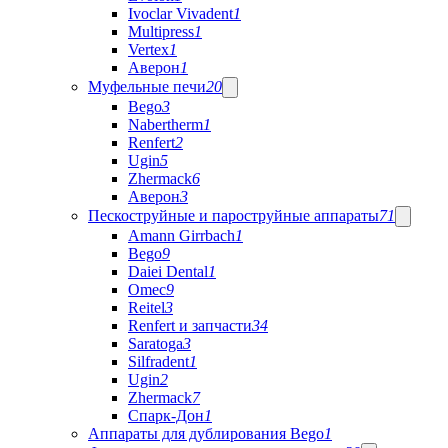
Ivoclar Vivadent
1
Multipress
1
Vertex
1
Аверон
1
Муфельные печи
20
Bego
3
Nabertherm
1
Renfert
2
Ugin
5
Zhermack
6
Аверон
3
Пескоструйные и пароструйные аппараты
71
Amann Girrbach
1
Bego
9
Daiei Dental
1
Omec
9
Reitel
3
Renfert и запчасти
34
Saratoga
3
Silfradent
1
Ugin
2
Zhermack
7
Спарк-Дон
1
Аппараты для дублирования Bego
1