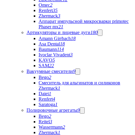
Omec
2
Renfert
35
Zhermack
3
Аппарат импульсной микросварки primotec
Phaser mx2
1
Артикуляторы и лицевые дуги
180
Amann Girrbach
18
Asa Dental
18
Baumann
114
Ivoclar Vivadent
3
KAVO
5
SAM
22
Вакуумные смесители
9
Bego
2
Cмеситель для альгинатов и силиконов
Zhermack
1
Daiei
1
Renfert
4
Saratoga
1
Полировочные агрегаты
9
Bego
2
Reitel
3
Wassermann
2
Zhermack
1