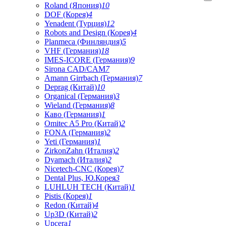
Roland (Япония)
10
DOF (Корея)
4
Yenadent (Турция)
12
Robots and Design (Корея)
4
Planmeca (Финляндия)
5
VHF (Германия)
18
IMES-ICORE (Германия)
9
Sirona CAD/CAM
7
Amann Girrbach (Германия)
7
Deprag (Китай)
10
Organical (Германия)
3
Wieland (Германия)
8
Каво (Германия)
1
Omitec A5 Pro (Китай)
2
FONA (Германия)
2
Yeti (Германия)
1
ZirkonZahn (Италия)
2
Dyamach (Италия)
2
Nicetech-CNC (Корея)
7
Dental Plus, Ю.Корея
3
LUHLUH TECH (Китай)
1
Pistis (Корея)
1
Redon (Китай)
4
Up3D (Китай)
2
Upcera
1