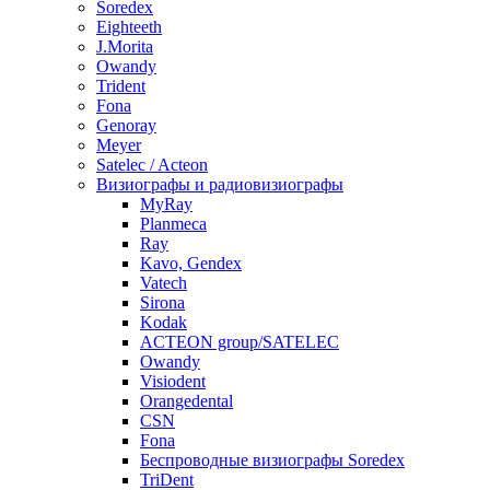
Soredex
Eighteeth
J.Morita
Owandy
Trident
Fona
Genoray
Meyer
Satelec / Acteon
Визиографы и радиовизиографы
MyRay
Planmeca
Ray
Kavo, Gendex
Vatech
Sirona
Kodak
ACTEON group/SATELEC
Owandy
Visiodent
Orangedental
CSN
Fona
Беспроводные визиографы Soredex
TriDent