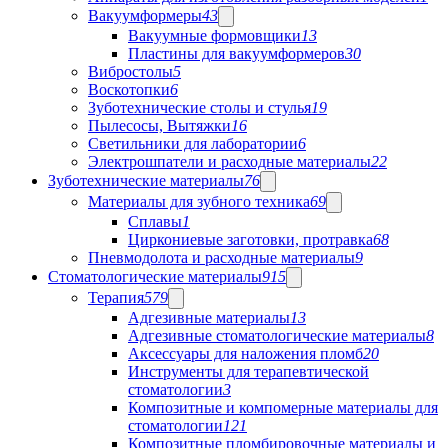
Вакуумформеры
43
Вакуумные формовщики
13
Пластины для вакуумформеров
30
Вибростолы
5
Воскотопки
6
Зуботехнические столы и стулья
19
Пылесосы, Вытяжки
16
Светильники для лаборатории
6
Электрошпатели и расходные материалы
22
Зуботехнические материалы
76
Материалы для зубного техника
69
Сплавы
1
Циркониевые заготовки, протравка
68
Пневмодолота и расходные материалы
9
Стоматологические материалы
915
Терапия
579
Адгезивные материалы
13
Адгезивные стоматологические материалы
8
Аксессуары для наложения пломб
20
Инструменты для терапевтической
стоматологии
3
Композитные и компомерные материалы для
стоматологии
121
Композитные пломбировочные материалы и