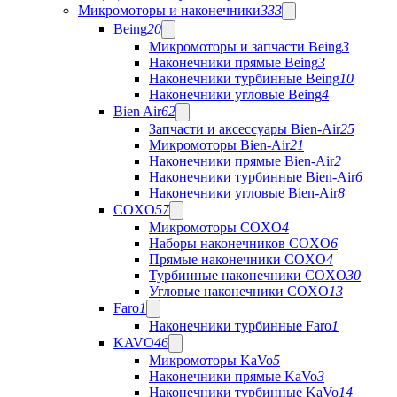
Микромоторы и наконечники
333
Being
20
Микромоторы и запчасти Being
3
Наконечники прямые Being
3
Наконечники турбинные Being
10
Наконечники угловые Being
4
Bien Air
62
Запчасти и аксессуары Bien-Air
25
Микромоторы Bien-Air
21
Наконечники прямые Bien-Air
2
Наконечники турбинные Bien-Air
6
Наконечники угловые Bien-Air
8
COXO
57
Микромоторы COXO
4
Наборы наконечников COXO
6
Прямые наконечники COXO
4
Турбинные наконечники COXO
30
Угловые наконечники COXO
13
Faro
1
Наконечники турбинные Faro
1
KAVO
46
Микромоторы KaVo
5
Наконечники прямые KaVo
3
Наконечники турбинные KaVo
14