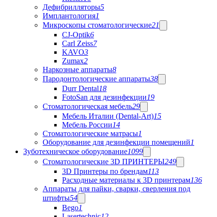
Дефибрилляторы
5
Имплантология
1
Микроскопы стоматологические
21
CJ-Optik
6
Carl Zeiss
7
KAVO
3
Zumax
2
Наркозные аппараты
8
Пародонтологические аппараты
38
Durr Dental
18
FotoSan для дезинфекции
19
Стоматологическая мебель
29
Мебель Италии (Dental-Art)
15
Мебель России
14
Стоматологические матрасы
1
Оборудование для дезинфекции помещений
1
Зуботехническое оборудование
1099
Стоматологические 3D ПРИНТЕРЫ
249
3D Принтеры по брендам
113
Расходные материалы к 3D принтерам
136
Аппараты для пайки, сварки, сверления под
штифты
54
Bego
1
Lasertechnic
12