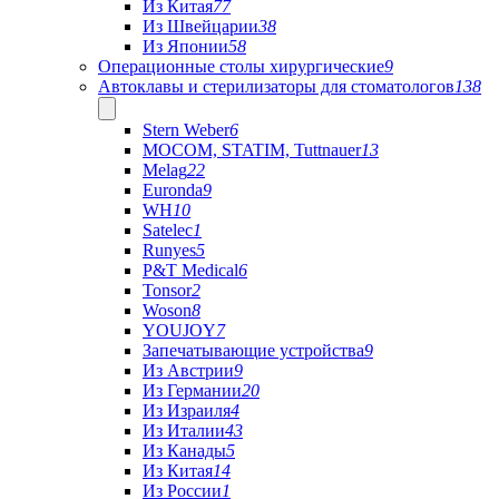
Из Китая
77
Из Швейцарии
38
Из Японии
58
Операционные столы хирургические
9
Автоклавы и стерилизаторы для стоматологов
138
Stern Weber
6
MOCOM, STATIM, Tuttnauer
13
Melag
22
Euronda
9
WH
10
Satelec
1
Runyes
5
P&T Medical
6
Tonsor
2
Woson
8
YOUJOY
7
Запечатывающие устройства
9
Из Австрии
9
Из Германии
20
Из Израиля
4
Из Италии
43
Из Канады
5
Из Китая
14
Из России
1