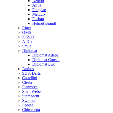
Azimut
Anya
Fengdan
Mercury
Foshan
Helmut Brandt
Ritter
OMS
KAVO
A-Dec
Smile
Diplomat
Diplomat Adept
Diplomat Consul
Diplomat Lux
Anthos
SDS, Darta
Castellini
Clesta
Planmeca
Stern Weber
Stomadent
Swident
Fedesa
Chiromega