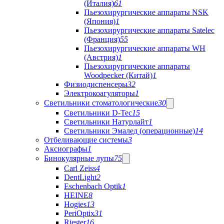
(Италия)
61
Пьезохирургические аппараты NSK
(Япония)
1
Пьезохирургические аппараты Satelec
(Франция)
55
Пьезохирургические аппараты WH
(Австрия)
1
Пьезохирургические аппараты
Woodpecker (Китай)
1
Физиодиспенсеры
32
Электрокоагуляторы
1
Светильники стоматологические
30
Светильники D-Tec
15
Светильники Натурлайт
1
Светильники Эмалед (операционные)
14
Отбеливающие системы
3
Аксиографы
1
Бинокулярные лупы
75
Carl Zeiss
4
DentLight
2
Eschenbach Optik
1
HEINE
8
Hogies
13
PeriOptix
31
Riester
16