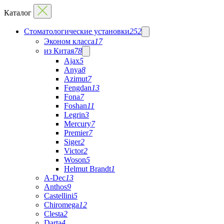
Каталог
Стоматологические установки
252
Эконом класса
17
из Китая
78
Ajax
5
Anya
8
Azimut
7
Fengdan
13
Fona
7
Foshan
11
Legrin
3
Mercury
7
Premier
7
Siger
2
Victor
2
Woson
5
Helmut Brandt
1
A-Dec
13
Anthos
9
Castellini
5
Chiromega
12
Clesta
2
Darta
4