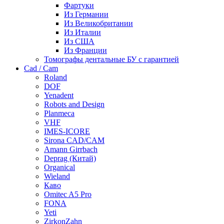
Фартуки
Из Германии
Из Великобритании
Из Италии
Из США
Из Франции
Томографы дентальные БУ с гарантией
Cad / Cam
Roland
DOF
Yenadent
Robots and Design
Planmeca
VHF
IMES-ICORE
Sirona CAD/CAM
Amann Girrbach
Deprag (Китай)
Organical
Wieland
Каво
Omitec A5 Pro
FONA
Yeti
ZirkonZahn