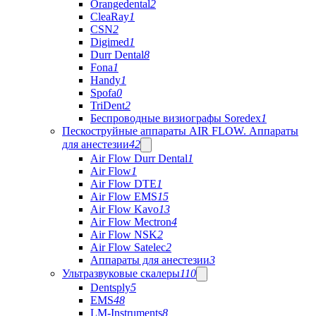
Orangedental
2
CleaRay
1
CSN
2
Digimed
1
Durr Dental
8
Fona
1
Handy
1
Spofa
0
TriDent
2
Беспроводные визиографы Soredex
1
Пескоструйные аппараты AIR FLOW. Аппараты
для анестезии
42
Air Flow Durr Dental
1
Air Flow
1
Air Flow DTE
1
Air Flow EMS
15
Air Flow Kavo
13
Air Flow Mectron
4
Air Flow NSK
2
Air Flow Satelec
2
Аппараты для анестезии
3
Ультразвуковые скалеры
110
Dentsply
5
EMS
48
LM-Instruments
8