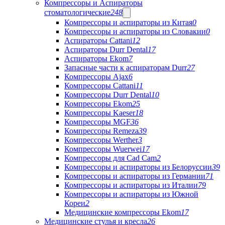
Компрессоры и Аспираторы
стоматологические
248
Компрессоры и аспираторы из Китая
0
Компрессоры и аспираторы из Словакии
0
Аспираторы Cattani
12
Аспираторы Durr Dental
17
Аспираторы Ekom
7
Запасные части к аспираторам Durr
27
Компрессоры Ajax
6
Компрессоры Cattani
11
Компрессоры Durr Dental
10
Компрессоры Ekom
25
Компрессоры Kaeser
18
Компрессоры MGF
36
Компрессоры Remeza
39
Компрессоры Werther
3
Компрессоры Wuerwei
17
Компрессоры для Cad Cam
2
Компрессоры и аспираторы из Белоруссии
39
Компрессоры и аспираторы из Германии
71
Компрессоры и аспираторы из Италии
79
Компрессоры и аспираторы из Южной
Кореи
2
Медицинские компрессоры Ekom
17
Медицинские стулья и кресла
26