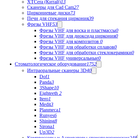
XTCera (Китай)
13
Сканеры для Cad Cam
27
Циркониевые диски
73
Печи для спекания циркония
39
Фрезы VHF
53
Фрезы VHF для воска и пластмассы
0
Фрезы VHF для диоксида циркония
0
Фрезы VHF для композитов
0
Фрезы VHF для обработки сплавов
0
Фрезы VHF для обработки стеклокерамики
0
Фрезы VHF универсальные
0
Стоматологическое оборудование
1752
Интраоральные сканеры 3D
40
Dof
1
Panda
3
3Shape
10
Eighteeth
2
Itero
1
Medit
3
Planmeca
1
Runyes
6
Shining
8
Sirona
1
Up3D
2
Компрессоры и Аспираторы стоматологические
248