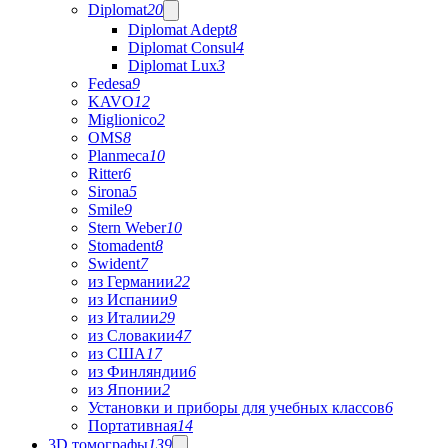
Diplomat
20
Diplomat Adept
8
Diplomat Consul
4
Diplomat Lux
3
Fedesa
9
KAVO
12
Miglionico
2
OMS
8
Planmeca
10
Ritter
6
Sirona
5
Smile
9
Stern Weber
10
Stomadent
8
Swident
7
из Германии
22
из Испании
9
из Италии
29
из Словакии
47
из США
17
из Финляндии
6
из Японии
2
Установки и приборы для учебных классов
6
Портативная
14
3D томографы
139