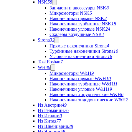
NSK
58
Запчасти и аксессуары NSK
8
Микромоторы NSK
5
Наконечники прямые NSK
2
Наконечники турбинные NSK
18
Наконечники угловые NSK
24
Скалеры воздушные NSK
1
Sirona
32
Прямые наконечники Sirona
4
Турбинные наконечники Sirona
10
Угловые наконечники Sirona
18
Tosi Foshan
7
WH
49
Микромоторы W&H
9
Наконечники прямые W&H
10
Наконечники турбинные W&H
11
Наконечники угловые W&H
19
Наконечники хирургические W&H
6
Наконечники эндодонтические W&H
2
Из Австрии
49
Из Германии
76
Из Италии
0
Из Китая
77
Из Швейцарии
38
Из Японии
58