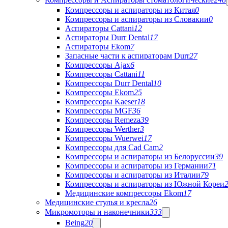
Компрессоры и аспираторы из Китая
0
Компрессоры и аспираторы из Словакии
0
Аспираторы Cattani
12
Аспираторы Durr Dental
17
Аспираторы Ekom
7
Запасные части к аспираторам Durr
27
Компрессоры Ajax
6
Компрессоры Cattani
11
Компрессоры Durr Dental
10
Компрессоры Ekom
25
Компрессоры Kaeser
18
Компрессоры MGF
36
Компрессоры Remeza
39
Компрессоры Werther
3
Компрессоры Wuerwei
17
Компрессоры для Cad Cam
2
Компрессоры и аспираторы из Белоруссии
39
Компрессоры и аспираторы из Германии
71
Компрессоры и аспираторы из Италии
79
Компрессоры и аспираторы из Южной Кореи
Медицинские компрессоры Ekom
17
Медицинские стулья и кресла
26
Микромоторы и наконечники
333
Being
20