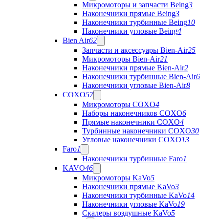
Микромоторы и запчасти Being
3
Наконечники прямые Being
3
Наконечники турбинные Being
10
Наконечники угловые Being
4
Bien Air
62
Запчасти и аксессуары Bien-Air
25
Микромоторы Bien-Air
21
Наконечники прямые Bien-Air
2
Наконечники турбинные Bien-Air
6
Наконечники угловые Bien-Air
8
COXO
57
Микромоторы COXO
4
Наборы наконечников COXO
6
Прямые наконечники COXO
4
Турбинные наконечники COXO
30
Угловые наконечники COXO
13
Faro
1
Наконечники турбинные Faro
1
KAVO
46
Микромоторы KaVo
5
Наконечники прямые KaVo
3
Наконечники турбинные KaVo
14
Наконечники угловые KaVo
19
Скалеры воздушные KaVo
5