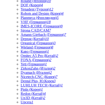
Roland (Япония)
10
DOF (Корея)
4
Yenadent (Турция)
12
Robots and Design (Корея)
4
Planmeca (Финляндия)
5
VHF (Германия)
18
IMES-ICORE (Германия)
9
Sirona CAD/CAM
7
Amann Girrbach (Германия)
7
Deprag (Китай)
10
Organical (Германия)
3
Wieland (Германия)
8
Каво (Германия)
1
Omitec A5 Pro (Китай)
2
FONA (Германия)
2
Yeti (Германия)
1
ZirkonZahn (Италия)
2
Dyamach (Италия)
2
Nicetech-CNC (Корея)
7
Dental Plus, Ю.Корея
3
LUHLUH TECH (Китай)
1
Pistis (Корея)
1
Redon (Китай)
4
Up3D (Китай)
2
Upcera
1