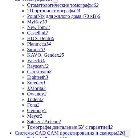
Стоматологические томографы
62
2D ортопантомографы
24
PointNix для жилого дома (70 кВ)
6
MyRay
10
NewTom
11
Castellini
2
HDX Dentri
6
Planmeca
14
Sirona
10
KAVO, Gendex
25
Vatech
10
Rayscan
12
Carestream
8
Eighteeth
3
Soredex
1
J.Morita
3
Owandy
2
Trident
2
Fona
2
Genoray
5
Meyer
2
Satelec / Acteon
2
Томографы дентальные БУ с гарантией
2
Системы CAD CAM проектирования и сканеры
320