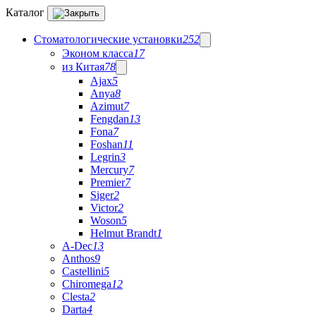
Каталог
Стоматологические установки
252
Эконом класса
17
из Китая
78
Ajax
5
Anya
8
Azimut
7
Fengdan
13
Fona
7
Foshan
11
Legrin
3
Mercury
7
Premier
7
Siger
2
Victor
2
Woson
5
Helmut Brandt
1
A-Dec
13
Anthos
9
Castellini
5
Chiromega
12
Clesta
2
Darta
4