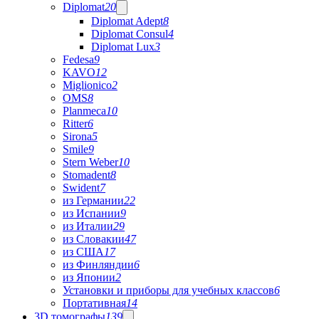
Diplomat
20
Diplomat Adept
8
Diplomat Consul
4
Diplomat Lux
3
Fedesa
9
KAVO
12
Miglionico
2
OMS
8
Planmeca
10
Ritter
6
Sirona
5
Smile
9
Stern Weber
10
Stomadent
8
Swident
7
из Германии
22
из Испании
9
из Италии
29
из Словакии
47
из США
17
из Финляндии
6
из Японии
2
Установки и приборы для учебных классов
6
Портативная
14
3D томографы
139