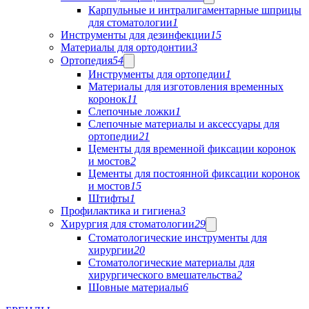
Карпульные и интралигаментарные шприцы
для стоматологии
1
Инструменты для дезинфекции
15
Материалы для ортодонтии
3
Ортопедия
54
Инструменты для ортопедии
1
Материалы для изготовления временных
коронок
11
Слепочные ложки
1
Слепочные материалы и аксессуары для
ортопедии
21
Цементы для временной фиксации коронок
и мостов
2
Цементы для постоянной фиксации коронок
и мостов
15
Штифты
1
Профилактика и гигиена
3
Хирургия для стоматологии
29
Стоматологические инструменты для
хирургии
20
Стоматологические материалы для
хирургического вмешательства
2
Шовные материалы
6