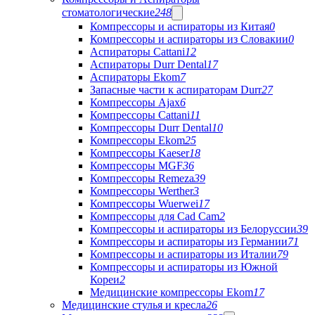
стоматологические
248
Компрессоры и аспираторы из Китая
0
Компрессоры и аспираторы из Словакии
0
Аспираторы Cattani
12
Аспираторы Durr Dental
17
Аспираторы Ekom
7
Запасные части к аспираторам Durr
27
Компрессоры Ajax
6
Компрессоры Cattani
11
Компрессоры Durr Dental
10
Компрессоры Ekom
25
Компрессоры Kaeser
18
Компрессоры MGF
36
Компрессоры Remeza
39
Компрессоры Werther
3
Компрессоры Wuerwei
17
Компрессоры для Cad Cam
2
Компрессоры и аспираторы из Белоруссии
39
Компрессоры и аспираторы из Германии
71
Компрессоры и аспираторы из Италии
79
Компрессоры и аспираторы из Южной
Кореи
2
Медицинские компрессоры Ekom
17
Медицинские стулья и кресла
26