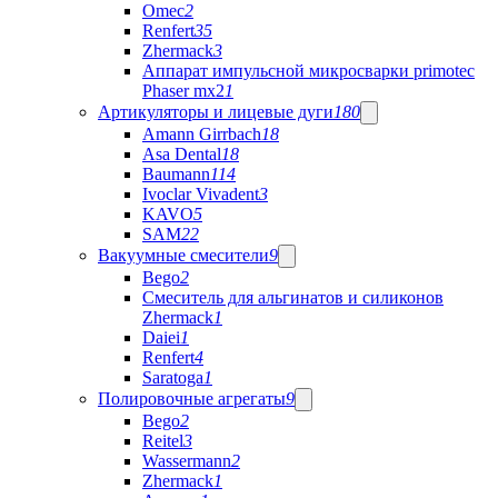
Omec
2
Renfert
35
Zhermack
3
Аппарат импульсной микросварки primotec
Phaser mx2
1
Артикуляторы и лицевые дуги
180
Amann Girrbach
18
Asa Dental
18
Baumann
114
Ivoclar Vivadent
3
KAVO
5
SAM
22
Вакуумные смесители
9
Bego
2
Cмеситель для альгинатов и силиконов
Zhermack
1
Daiei
1
Renfert
4
Saratoga
1
Полировочные агрегаты
9
Bego
2
Reitel
3
Wassermann
2
Zhermack
1