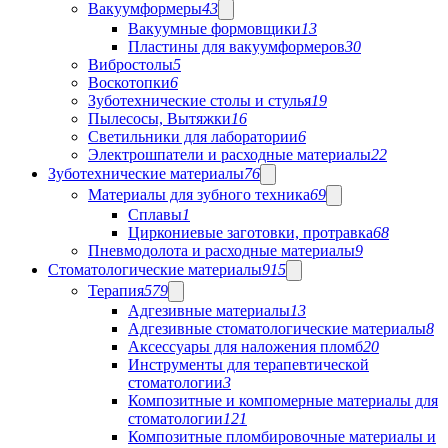
Вакуумформеры
43
Вакуумные формовщики
13
Пластины для вакуумформеров
30
Вибростолы
5
Воскотопки
6
Зуботехнические столы и стулья
19
Пылесосы, Вытяжки
16
Светильники для лаборатории
6
Электрошпатели и расходные материалы
22
Зуботехнические материалы
76
Материалы для зубного техника
69
Сплавы
1
Циркониевые заготовки, протравка
68
Пневмодолота и расходные материалы
9
Стоматологические материалы
915
Терапия
579
Адгезивные материалы
13
Адгезивные стоматологические материалы
8
Аксессуары для наложения пломб
20
Инструменты для терапевтической
стоматологии
3
Композитные и компомерные материалы для
стоматологии
121
Композитные пломбировочные материалы и