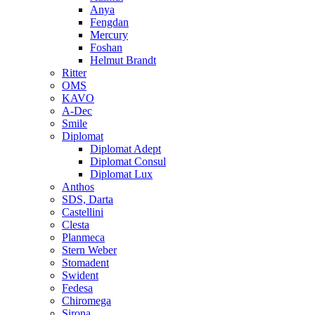
Anya
Fengdan
Mercury
Foshan
Helmut Brandt
Ritter
OMS
KAVO
A-Dec
Smile
Diplomat
Diplomat Adept
Diplomat Consul
Diplomat Lux
Anthos
SDS, Darta
Castellini
Clesta
Planmeca
Stern Weber
Stomadent
Swident
Fedesa
Chiromega
Sirona