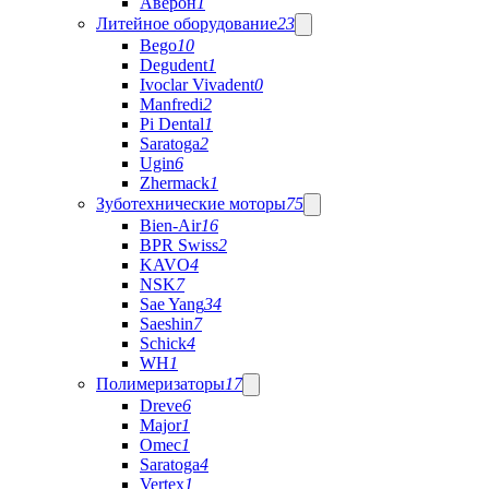
Аверон
1
Литейное оборудование
23
Bego
10
Degudent
1
Ivoclar Vivadent
0
Manfredi
2
Pi Dental
1
Saratoga
2
Ugin
6
Zhermack
1
Зуботехнические моторы
75
Bien-Air
16
BPR Swiss
2
KAVO
4
NSK
7
Sae Yang
34
Saeshin
7
Schick
4
WH
1
Полимеризаторы
17
Dreve
6
Major
1
Omec
1
Saratoga
4
Vertex
1