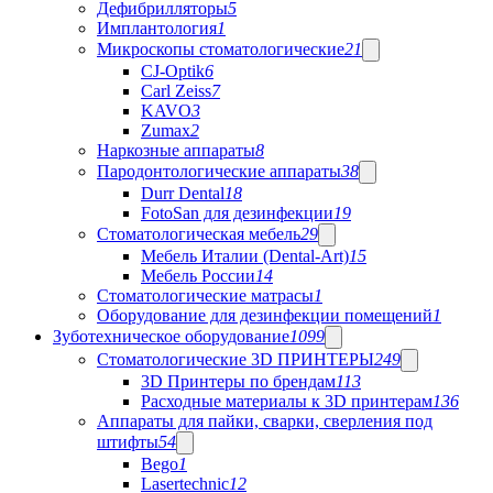
Дефибрилляторы
5
Имплантология
1
Микроскопы стоматологические
21
CJ-Optik
6
Carl Zeiss
7
KAVO
3
Zumax
2
Наркозные аппараты
8
Пародонтологические аппараты
38
Durr Dental
18
FotoSan для дезинфекции
19
Стоматологическая мебель
29
Мебель Италии (Dental-Art)
15
Мебель России
14
Стоматологические матрасы
1
Оборудование для дезинфекции помещений
1
Зуботехническое оборудование
1099
Стоматологические 3D ПРИНТЕРЫ
249
3D Принтеры по брендам
113
Расходные материалы к 3D принтерам
136
Аппараты для пайки, сварки, сверления под
штифты
54
Bego
1
Lasertechnic
12