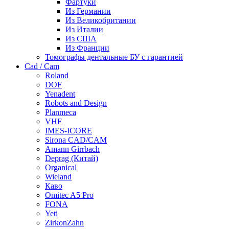
Фартуки
Из Германии
Из Великобритании
Из Италии
Из США
Из Франции
Томографы дентальные БУ с гарантией
Cad / Cam
Roland
DOF
Yenadent
Robots and Design
Planmeca
VHF
IMES-ICORE
Sirona CAD/CAM
Amann Girrbach
Deprag (Китай)
Organical
Wieland
Каво
Omitec A5 Pro
FONA
Yeti
ZirkonZahn