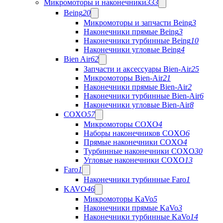
Микромоторы и наконечники
333
Being
20
Микромоторы и запчасти Being
3
Наконечники прямые Being
3
Наконечники турбинные Being
10
Наконечники угловые Being
4
Bien Air
62
Запчасти и аксессуары Bien-Air
25
Микромоторы Bien-Air
21
Наконечники прямые Bien-Air
2
Наконечники турбинные Bien-Air
6
Наконечники угловые Bien-Air
8
COXO
57
Микромоторы COXO
4
Наборы наконечников COXO
6
Прямые наконечники COXO
4
Турбинные наконечники COXO
30
Угловые наконечники COXO
13
Faro
1
Наконечники турбинные Faro
1
KAVO
46
Микромоторы KaVo
5
Наконечники прямые KaVo
3
Наконечники турбинные KaVo
14