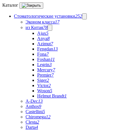
Каталог
Стоматологические установки
252
Эконом класса
17
из Китая
78
Ajax
5
Anya
8
Azimut
7
Fengdan
13
Fona
7
Foshan
11
Legrin
3
Mercury
7
Premier
7
Siger
2
Victor
2
Woson
5
Helmut Brandt
1
A-Dec
13
Anthos
9
Castellini
5
Chiromega
12
Clesta
2
Darta
4