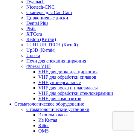
Dyamach
Nicetech-CNC
Сканеры для Cad Cam
Циркониевые диски
Dental Plus
Pistis
XTCera
Redon (Китай)
LUHLUH TECH (Китай)
Up3D (Китай)
Upcera
Печи для спекания циркония
Фрезы VHF
VHF для диоксида циркония
VHF для обработки сплавов
VHF универсальные
VHF для воска и пластмассы
VHF для обработки стеклокерамики
VHF для композитов
Стоматологическое оборудование
Стоматологические установки
Эконом класса
Из Китая
Ritter
OMS