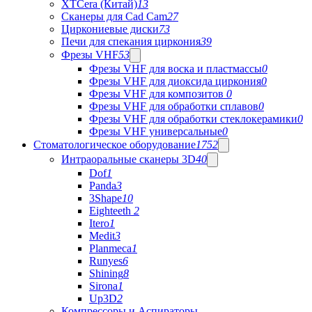
XTCera (Китай)
13
Сканеры для Cad Cam
27
Циркониевые диски
73
Печи для спекания циркония
39
Фрезы VHF
53
Фрезы VHF для воска и пластмассы
0
Фрезы VHF для диоксида циркония
0
Фрезы VHF для композитов
0
Фрезы VHF для обработки сплавов
0
Фрезы VHF для обработки стеклокерамики
0
Фрезы VHF универсальные
0
Стоматологическое оборудование
1752
Интраоральные сканеры 3D
40
Dof
1
Panda
3
3Shape
10
Eighteeth
2
Itero
1
Medit
3
Planmeca
1
Runyes
6
Shining
8
Sirona
1
Up3D
2
Компрессоры и Аспираторы