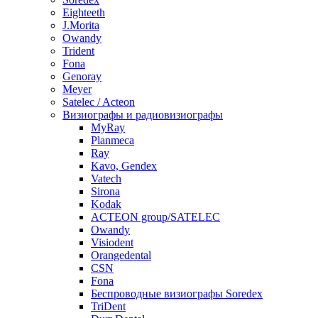
Eighteeth
J.Morita
Owandy
Trident
Fona
Genoray
Meyer
Satelec / Acteon
Визиографы и радиовизиографы
MyRay
Planmeca
Ray
Kavo, Gendex
Vatech
Sirona
Kodak
ACTEON group/SATELEC
Owandy
Visiodent
Orangedental
CSN
Fona
Беспроводные визиографы Soredex
TriDent