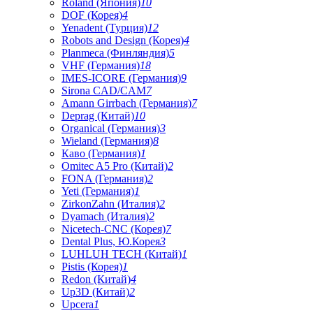
Roland (Япония)
10
DOF (Корея)
4
Yenadent (Турция)
12
Robots and Design (Корея)
4
Planmeca (Финляндия)
5
VHF (Германия)
18
IMES-ICORE (Германия)
9
Sirona CAD/CAM
7
Amann Girrbach (Германия)
7
Deprag (Китай)
10
Organical (Германия)
3
Wieland (Германия)
8
Каво (Германия)
1
Omitec A5 Pro (Китай)
2
FONA (Германия)
2
Yeti (Германия)
1
ZirkonZahn (Италия)
2
Dyamach (Италия)
2
Nicetech-CNC (Корея)
7
Dental Plus, Ю.Корея
3
LUHLUH TECH (Китай)
1
Pistis (Корея)
1
Redon (Китай)
4
Up3D (Китай)
2
Upcera
1