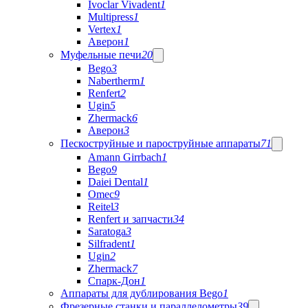
Ivoclar Vivadent
1
Multipress
1
Vertex
1
Аверон
1
Муфельные печи
20
Bego
3
Nabertherm
1
Renfert
2
Ugin
5
Zhermack
6
Аверон
3
Пескоструйные и пароструйные аппараты
71
Amann Girrbach
1
Bego
9
Daiei Dental
1
Omec
9
Reitel
3
Renfert и запчасти
34
Saratoga
3
Silfradent
1
Ugin
2
Zhermack
7
Спарк-Дон
1
Аппараты для дублирования Bego
1
Фрезерные станки и параллелометры
39