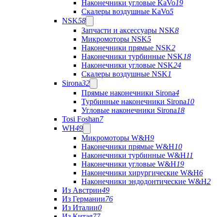
Наконечники угловые KaVo
19
Скалеры воздушные KaVo
5
NSK
58
Запчасти и аксессуары NSK
8
Микромоторы NSK
5
Наконечники прямые NSK
2
Наконечники турбинные NSK
18
Наконечники угловые NSK
24
Скалеры воздушные NSK
1
Sirona
32
Прямые наконечники Sirona
4
Турбинные наконечники Sirona
10
Угловые наконечники Sirona
18
Tosi Foshan
7
WH
49
Микромоторы W&H
9
Наконечники прямые W&H
10
Наконечники турбинные W&H
11
Наконечники угловые W&H
19
Наконечники хирургические W&H
6
Наконечники эндодонтические W&H
2
Из Австрии
49
Из Германии
76
Из Италии
0
Из Китая
77