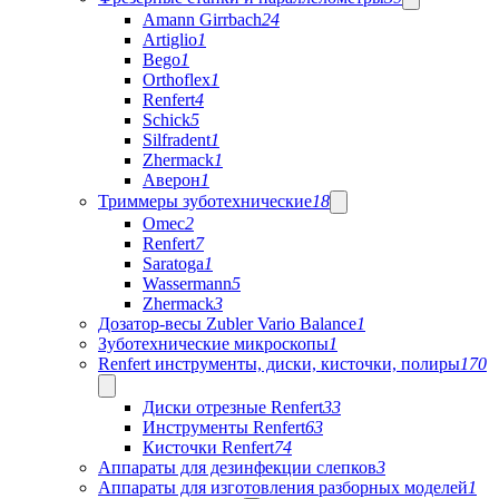
Amann Girrbach
24
Artiglio
1
Bego
1
Orthoflex
1
Renfert
4
Schick
5
Silfradent
1
Zhermack
1
Аверон
1
Триммеры зуботехнические
18
Omec
2
Renfert
7
Saratoga
1
Wassermann
5
Zhermack
3
Дозатор-весы Zubler Vario Balance
1
Зуботехнические микроскопы
1
Renfert инструменты, диски, кисточки, полиры
170
Диски отрезные Renfert
33
Инструменты Renfert
63
Кисточки Renfert
74
Аппараты для дезинфекции слепков
3
Аппараты для изготовления разборных моделей
1