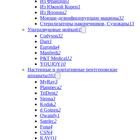
Из Франции
1
Из Южной Кореи
1
Из Японии
2
Моюще-дезинфицирующие машины
32
Стерилизаторы наконечников, Сухожары
13
Ультразвуковые мойки
61
Codyson
32
Durr
1
Euronda
4
Manfredi
2
P&T Medical
12
YOUJOY
10
Настенные и портативные рентгеновские
аппараты
161
MyRay
3
Planmeca
2
TriDent
2
Sirona
3
Kodak
2
d Gotzen
2
Owandy
1
Satelec
2
Fona
4
CSN
4
KAVO
1