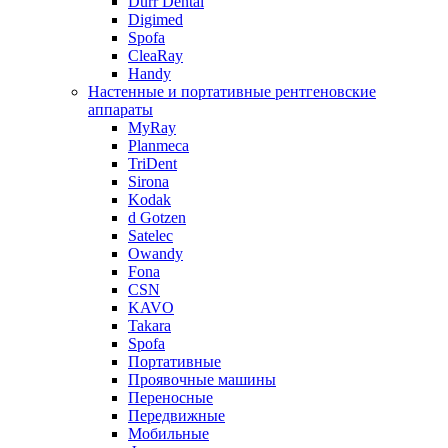
Durr Dental
Digimed
Spofa
CleaRay
Handy
Настенные и портативные рентгеновские
аппараты
MyRay
Planmeca
TriDent
Sirona
Kodak
d Gotzen
Satelec
Owandy
Fona
CSN
KAVO
Takara
Spofa
Портативные
Проявочные машины
Переносные
Передвижные
Мобильные