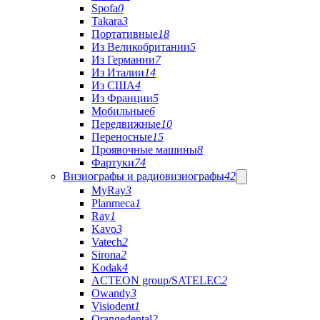
Spofa
0
Takara
3
Портативные
18
Из Великобритании
5
Из Германии
7
Из Италии
14
Из США
4
Из Франции
5
Мобильные
6
Передвижные
10
Переносные
15
Проявочные машины
8
Фартуки
74
Визиографы и радиовизиографы
42
MyRay
3
Planmeca
1
Ray
1
Kavo
3
Vatech
2
Sirona
2
Kodak
4
ACTEON group/SATELEC
2
Owandy
3
Visiodent
1
Orangedental
2