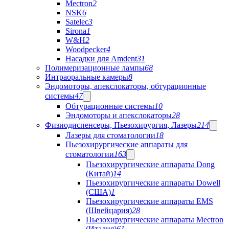
Mectron
2
NSK
6
Satelec
3
Sirona
1
W&H
2
Woodpecker
4
Насадки для Amdent
31
Полимеризационные лампы
68
Интраоральные камеры
8
Эндомоторы, апекслокаторы, обтурационные
системы
47
Обтурационные системы
10
Эндомоторы и апекслокаторы
28
Физиодиспенсеры, Пьезохирургия, Лазеры
214
Лазеры для стоматологии
18
Пьезохирургические аппараты для
стоматологии
163
Пьезохирургические аппараты Dong
(Китай)
14
Пьезохирургические аппараты Dowell
(США)
1
Пьезохирургические аппараты EMS
(Швейцария)
28
Пьезохирургические аппараты Mectron
(Италия)
61