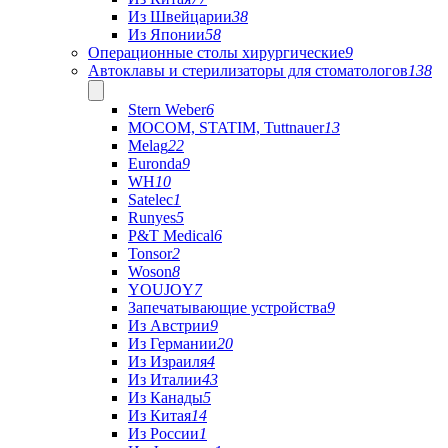
Из Швейцарии
38
Из Японии
58
Операционные столы хирургические
9
Автоклавы и стерилизаторы для стоматологов
138
Stern Weber
6
MOCOM, STATIM, Tuttnauer
13
Melag
22
Euronda
9
WH
10
Satelec
1
Runyes
5
P&T Medical
6
Tonsor
2
Woson
8
YOUJOY
7
Запечатывающие устройства
9
Из Австрии
9
Из Германии
20
Из Израиля
4
Из Италии
43
Из Канады
5
Из Китая
14
Из России
1