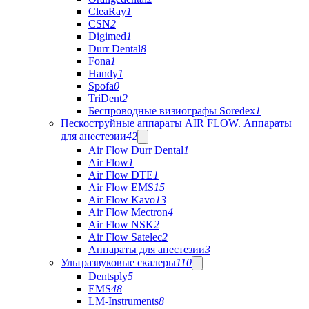
CleaRay
1
CSN
2
Digimed
1
Durr Dental
8
Fona
1
Handy
1
Spofa
0
TriDent
2
Беспроводные визиографы Soredex
1
Пескоструйные аппараты AIR FLOW. Аппараты
для анестезии
42
Air Flow Durr Dental
1
Air Flow
1
Air Flow DTE
1
Air Flow EMS
15
Air Flow Kavo
13
Air Flow Mectron
4
Air Flow NSK
2
Air Flow Satelec
2
Аппараты для анестезии
3
Ультразвуковые скалеры
110
Dentsply
5
EMS
48
LM-Instruments
8