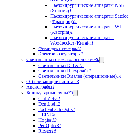
Пьезохирургические аппараты NSK
(Япония)
1
Пьезохирургические аппараты Satelec
(Франция)
55
Пьезохирургические аппараты WH
(Австрия)
1
Пьезохирургические аппараты
Woodpecker (Китай)
1
Физиодиспенсеры
32
Электрокоагуляторы
1
Светильники стоматологические
30
Светильники D-Tec
15
Светильники Натурлайт
1
Светильники Эмалед (операционные)
14
Отбеливающие системы
3
Аксиографы
1
Бинокулярные лупы
75
Carl Zeiss
4
DentLight
2
Eschenbach Optik
1
HEINE
8
Hogies
13
PeriOptix
31
Riester
16