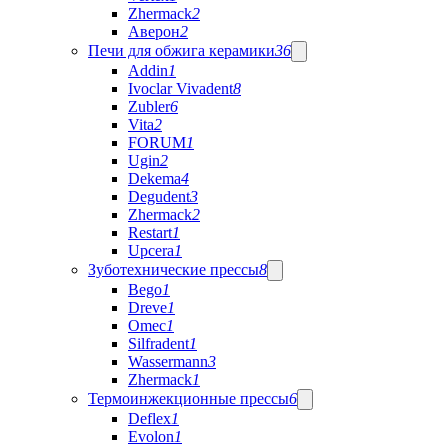
Zhermack
2
Аверон
2
Печи для обжига керамики
36
Addin
1
Ivoclar Vivadent
8
Zubler
6
Vita
2
FORUM
1
Ugin
2
Dekema
4
Degudent
3
Zhermack
2
Restart
1
Upcera
1
Зуботехнические прессы
8
Bego
1
Dreve
1
Omec
1
Silfradent
1
Wassermann
3
Zhermack
1
Термоинжекционные прессы
6
Deflex
1
Evolon
1