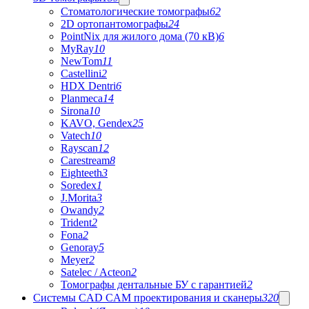
Стоматологические томографы
62
2D ортопантомографы
24
PointNix для жилого дома (70 кВ)
6
MyRay
10
NewTom
11
Castellini
2
HDX Dentri
6
Planmeca
14
Sirona
10
KAVO, Gendex
25
Vatech
10
Rayscan
12
Carestream
8
Eighteeth
3
Soredex
1
J.Morita
3
Owandy
2
Trident
2
Fona
2
Genoray
5
Meyer
2
Satelec / Acteon
2
Томографы дентальные БУ с гарантией
2
Системы CAD CAM проектирования и сканеры
320