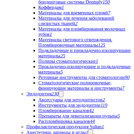
бондинговые системы Dentsply
150
Коффердам
1
Материалы для временных пломб
7
Материалы для лечения заболеваний
слизистых тканей
2
Материалы для пломбирования молочных
зубов
1
Материалы светового отверждения.
Пломбировочные материалы
125
Подкладочные и прокладочно-изолирующие
материалы
25
Полиры стоматологические
1
Прокладочно-изолирующие и подкладочные
материалы
5
Роторные инструменты для стоматологии
90
Стоматологические полировочные,
финирующие материалы и инструменты
7
Эндодонтия
230
Аксессуары для энтодонтистов
2
Инструменты для эндодонтии
119
Пломбирование каналов
42
Препараты для девитализации пульпы
5
Распломбировка каналов
44
Профилактическая продукция Sultan
1
Анестетики, шприцы и иглы
1