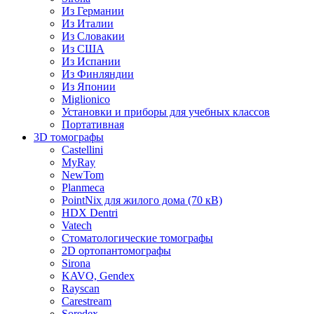
Из Германии
Из Италии
Из Словакии
Из США
Из Испании
Из Финляндии
Из Японии
Miglionico
Установки и приборы для учебных классов
Портативная
3D томографы
Castellini
MyRay
NewTom
Planmeca
PointNix для жилого дома (70 кВ)
HDX Dentri
Vatech
Стоматологические томографы
2D ортопантомографы
Sirona
KAVO, Gendex
Rayscan
Carestream
Soredex