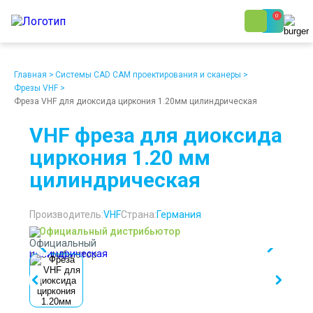
0
8 (800) 250-48-06
Ежедневно с 9:00 до 19:00
Главная
>
Системы CAD CAM проектирования и сканеры
>
Фрезы VHF
>
Фреза VHF для диоксида циркония 1.20мм цилиндрическая
VHF фреза для диоксида
циркония 1.20 мм
цилиндрическая
О компании
Возврат
Доставка
Статьи
Кредит/Лизинг
Наши клиенты
Проект клиники
Контакты
Производитель:
VHF
Страна:
Германия
Официальный дистрибьютор