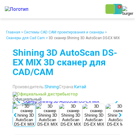
0
8 (800) 250-48-06
Ежедневно с 9:00 до 19:00
Главная
>
Системы CAD CAM проектирования и сканеры
>
Сканеры для Cad Cam
>
3D сканер Shining 3D AutoScan DS-EX MIX
Shining 3D AutoScan DS-
EX MIX 3D сканер для
CAD/CAM
О компании
Возврат
Доставка
Статьи
Кредит/Лизинг
Наши клиенты
Производитель:
Shining
Страна:
Китай
Проект клиники
Контакты
Официальный дистрибьютор