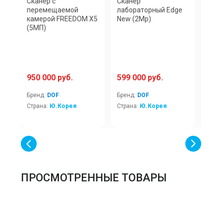
Сканер с
Сканер
Скан
перемещаемой
лабораторный Edge
UHD 
камерой FREEDOM X5
New (2Mp)
(5МП)
950 000 руб.
599 000 руб.
948
Бренд:
DOF
Бренд:
DOF
Брен
Страна:
Ю.Корея
Страна:
Ю.Корея
Стра
ПРОСМОТРЕННЫЕ ТОВАРЫ