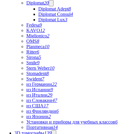
Diplomat
20
Diplomat Adept
8
Diplomat Consul
4
Diplomat Lux
3
Fedesa
9
KAVO
12
Miglionico
2
OMS
8
Planmeca
10
Ritter
6
Sirona
5
Smile
9
Stern Weber
10
Stomadent
8
Swident
7
из Германии
22
из Испании
9
из Италии
29
из Словакии
47
из США
17
из Финляндии
6
из Японии
2
Установки и приборы для учебных классов
6
Портативная
14
3D томографы
139