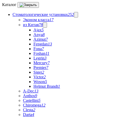
Каталог
Стоматологические установки
252
Эконом класса
17
из Китая
78
Ajax
5
Anya
8
Azimut
7
Fengdan
13
Fona
7
Foshan
11
Legrin
3
Mercury
7
Premier
7
Siger
2
Victor
2
Woson
5
Helmut Brandt
1
A-Dec
13
Anthos
9
Castellini
5
Chiromega
12
Clesta
2
Darta
4