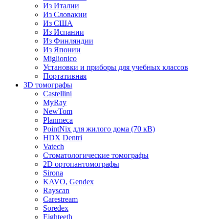
Из Италии
Из Словакии
Из США
Из Испании
Из Финляндии
Из Японии
Miglionico
Установки и приборы для учебных классов
Портативная
3D томографы
Castellini
MyRay
NewTom
Planmeca
PointNix для жилого дома (70 кВ)
HDX Dentri
Vatech
Стоматологические томографы
2D ортопантомографы
Sirona
KAVO, Gendex
Rayscan
Carestream
Soredex
Eighteeth