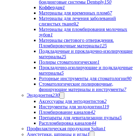
бондинговые системы Dentsply
150
Коффердам
1
Материалы для временных пломб
7
Материалы для лечения заболеваний
слизистых тканей
2
Материалы для пломбирования молочных
зубов
1
Материалы светового отверждения.
Пломбировочные материалы
125
Подкладочные и прокладочно-изолирующие
материалы
25
Полиры стоматологические
1
Прокладочно-изолирующие и подкладочные
материалы
5
Роторные инструменты для стоматологии
90
Стоматологические полировочные,
финирующие материалы и инструменты
7
Эндодонтия
230
Аксессуары для энтодонтистов
2
Инструменты для эндодонтии
119
Пломбирование каналов
42
Препараты для девитализации пульпы
5
Распломбировка каналов
44
Профилактическая продукция Sultan
1
Анестетики, шприцы и иглы
1