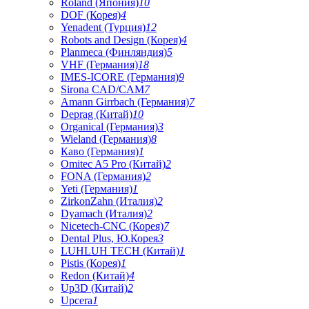
Roland (Япония)
10
DOF (Корея)
4
Yenadent (Турция)
12
Robots and Design (Корея)
4
Planmeca (Финляндия)
5
VHF (Германия)
18
IMES-ICORE (Германия)
9
Sirona CAD/CAM
7
Amann Girrbach (Германия)
7
Deprag (Китай)
10
Organical (Германия)
3
Wieland (Германия)
8
Каво (Германия)
1
Omitec A5 Pro (Китай)
2
FONA (Германия)
2
Yeti (Германия)
1
ZirkonZahn (Италия)
2
Dyamach (Италия)
2
Nicetech-CNC (Корея)
7
Dental Plus, Ю.Корея
3
LUHLUH TECH (Китай)
1
Pistis (Корея)
1
Redon (Китай)
4
Up3D (Китай)
2
Upcera
1