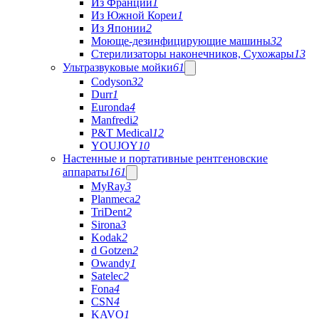
Из Франции
1
Из Южной Кореи
1
Из Японии
2
Моюще-дезинфицирующие машины
32
Стерилизаторы наконечников, Сухожары
13
Ультразвуковые мойки
61
Codyson
32
Durr
1
Euronda
4
Manfredi
2
P&T Medical
12
YOUJOY
10
Настенные и портативные рентгеновские
аппараты
161
MyRay
3
Planmeca
2
TriDent
2
Sirona
3
Kodak
2
d Gotzen
2
Owandy
1
Satelec
2
Fona
4
CSN
4
KAVO
1