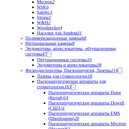
Mectron
2
NSK
6
Satelec
3
Sirona
1
W&H
2
Woodpecker
4
Насадки для Amdent
31
Полимеризационные лампы
68
Интраоральные камеры
8
Эндомоторы, апекслокаторы, обтурационные
системы
47
Обтурационные системы
10
Эндомоторы и апекслокаторы
28
Физиодиспенсеры, Пьезохирургия, Лазеры
214
Лазеры для стоматологии
18
Пьезохирургические аппараты для
стоматологии
163
Пьезохирургические аппараты Dong
(Китай)
14
Пьезохирургические аппараты Dowell
(США)
1
Пьезохирургические аппараты EMS
(Швейцария)
28
Пьезохирургические аппараты Mectron
(Италия)
61