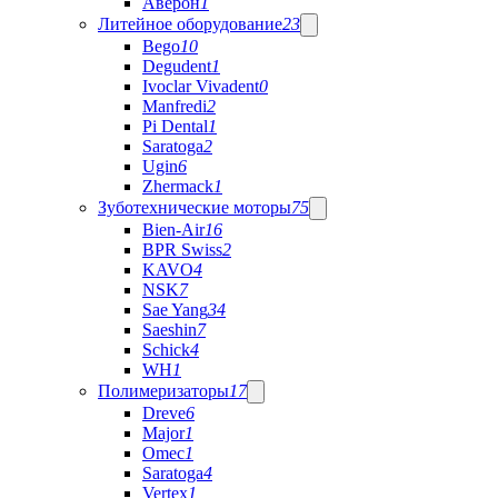
Аверон
1
Литейное оборудование
23
Bego
10
Degudent
1
Ivoclar Vivadent
0
Manfredi
2
Pi Dental
1
Saratoga
2
Ugin
6
Zhermack
1
Зуботехнические моторы
75
Bien-Air
16
BPR Swiss
2
KAVO
4
NSK
7
Sae Yang
34
Saeshin
7
Schick
4
WH
1
Полимеризаторы
17
Dreve
6
Major
1
Omec
1
Saratoga
4
Vertex
1