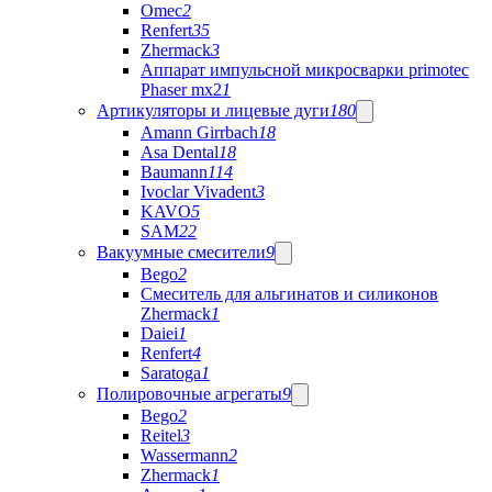
Omec
2
Renfert
35
Zhermack
3
Аппарат импульсной микросварки primotec
Phaser mx2
1
Артикуляторы и лицевые дуги
180
Amann Girrbach
18
Asa Dental
18
Baumann
114
Ivoclar Vivadent
3
KAVO
5
SAM
22
Вакуумные смесители
9
Bego
2
Cмеситель для альгинатов и силиконов
Zhermack
1
Daiei
1
Renfert
4
Saratoga
1
Полировочные агрегаты
9
Bego
2
Reitel
3
Wassermann
2
Zhermack
1