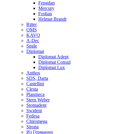
Fengdan
Mercury
Foshan
Helmut Brandt
Ritter
OMS
KAVO
A-Dec
Smile
Diplomat
Diplomat Adept
Diplomat Consul
Diplomat Lux
Anthos
SDS, Darta
Castellini
Clesta
Planmeca
Stern Weber
Stomadent
Swident
Fedesa
Chiromega
Sirona
Из Германии