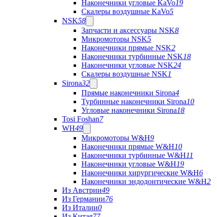
Наконечники угловые KaVo
19
Скалеры воздушные KaVo
5
NSK
58
Запчасти и аксессуары NSK
8
Микромоторы NSK
5
Наконечники прямые NSK
2
Наконечники турбинные NSK
18
Наконечники угловые NSK
24
Скалеры воздушные NSK
1
Sirona
32
Прямые наконечники Sirona
4
Турбинные наконечники Sirona
10
Угловые наконечники Sirona
18
Tosi Foshan
7
WH
49
Микромоторы W&H
9
Наконечники прямые W&H
10
Наконечники турбинные W&H
11
Наконечники угловые W&H
19
Наконечники хирургические W&H
6
Наконечники эндодонтические W&H
2
Из Австрии
49
Из Германии
76
Из Италии
0
Из Китая
77