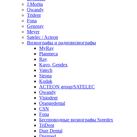
J.Morita
Owandy
Trident
Fona
Genoray
Meyer
Satelec / Acteon
Визиографы и радиовизиографы
MyRay
Planmeca
Ray
Kavo, Gendex
Vatech
Sirona
Kodak
ACTEON group/SATELEC
Owandy
Visiodent
Orangedental
CSN
Fona
Беспроводные визиографы Soredex
TriDent
Durr Dental
Digimed