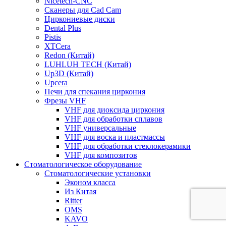
Nicetech-CNC
Сканеры для Cad Cam
Циркониевые диски
Dental Plus
Pistis
XTCera
Redon (Китай)
LUHLUH TECH (Китай)
Up3D (Китай)
Upcera
Печи для спекания циркония
Фрезы VHF
VHF для диоксида циркония
VHF для обработки сплавов
VHF универсальные
VHF для воска и пластмассы
VHF для обработки стеклокерамики
VHF для композитов
Стоматологическое оборудование
Стоматологические установки
Эконом класса
Из Китая
Ritter
OMS
KAVO