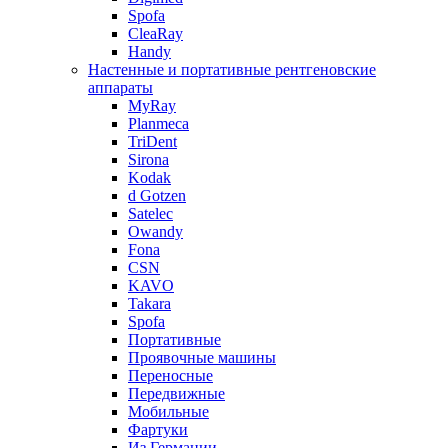
Spofa
CleaRay
Handy
Настенные и портативные рентгеновские
аппараты
MyRay
Planmeca
TriDent
Sirona
Kodak
d Gotzen
Satelec
Owandy
Fona
CSN
KAVO
Takara
Spofa
Портативные
Проявочные машины
Переносные
Передвижные
Мобильные
Фартуки
Из Германии