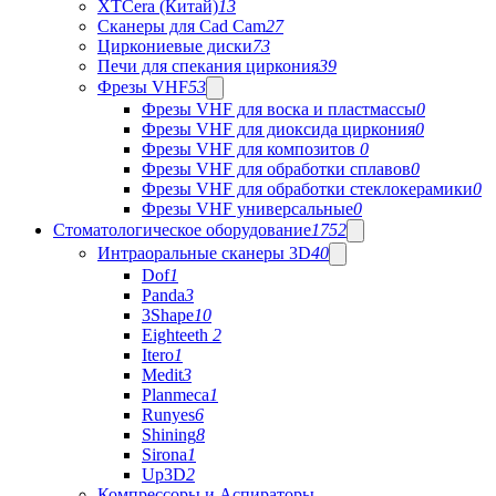
XTCera (Китай)
13
Сканеры для Cad Cam
27
Циркониевые диски
73
Печи для спекания циркония
39
Фрезы VHF
53
Фрезы VHF для воска и пластмассы
0
Фрезы VHF для диоксида циркония
0
Фрезы VHF для композитов
0
Фрезы VHF для обработки сплавов
0
Фрезы VHF для обработки стеклокерамики
0
Фрезы VHF универсальные
0
Стоматологическое оборудование
1752
Интраоральные сканеры 3D
40
Dof
1
Panda
3
3Shape
10
Eighteeth
2
Itero
1
Medit
3
Planmeca
1
Runyes
6
Shining
8
Sirona
1
Up3D
2
Компрессоры и Аспираторы