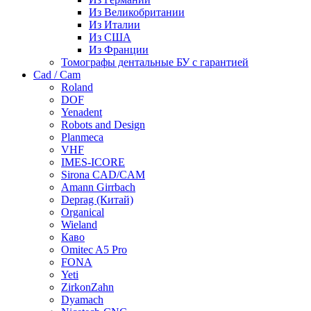
Из Великобритании
Из Италии
Из США
Из Франции
Томографы дентальные БУ с гарантией
Cad / Cam
Roland
DOF
Yenadent
Robots and Design
Planmeca
VHF
IMES-ICORE
Sirona CAD/CAM
Amann Girrbach
Deprag (Китай)
Organical
Wieland
Каво
Omitec A5 Pro
FONA
Yeti
ZirkonZahn
Dyamach