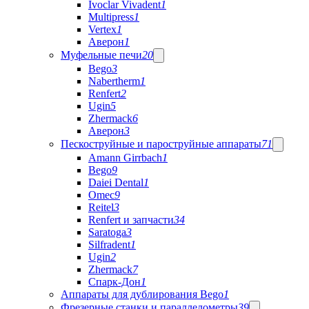
Ivoclar Vivadent
1
Multipress
1
Vertex
1
Аверон
1
Муфельные печи
20
Bego
3
Nabertherm
1
Renfert
2
Ugin
5
Zhermack
6
Аверон
3
Пескоструйные и пароструйные аппараты
71
Amann Girrbach
1
Bego
9
Daiei Dental
1
Omec
9
Reitel
3
Renfert и запчасти
34
Saratoga
3
Silfradent
1
Ugin
2
Zhermack
7
Спарк-Дон
1
Аппараты для дублирования Bego
1
Фрезерные станки и параллелометры
39