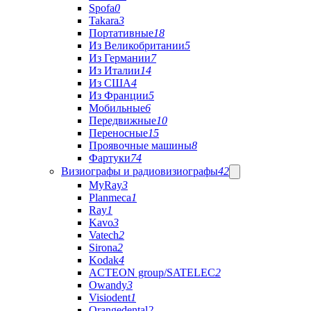
Spofa
0
Takara
3
Портативные
18
Из Великобритании
5
Из Германии
7
Из Италии
14
Из США
4
Из Франции
5
Мобильные
6
Передвижные
10
Переносные
15
Проявочные машины
8
Фартуки
74
Визиографы и радиовизиографы
42
MyRay
3
Planmeca
1
Ray
1
Kavo
3
Vatech
2
Sirona
2
Kodak
4
ACTEON group/SATELEC
2
Owandy
3
Visiodent
1
Orangedental
2