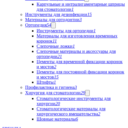
Карпульные и интралигаментарные шприцы
для стоматологии
1
Инструменты для дезинфекции
15
Материалы для ортодонтии
3
Ортопедия
54
Инструменты для ортопедии
1
Материалы для изготовления временных
коронок
11
Слепочные ложки
1
Слепочные материалы и аксессуары для
ортопедии
21
Цементы для временной фиксации коронок
и мостов
2
Цементы для постоянной фиксации коронок
и мостов
15
Штифты
1
Профилактика и гигиена
3
Хирургия для стоматологии
29
Стоматологические инструменты для
хирургии
20
Стоматологические материалы для
хирургического вмешательства
2
Шовные материалы
6