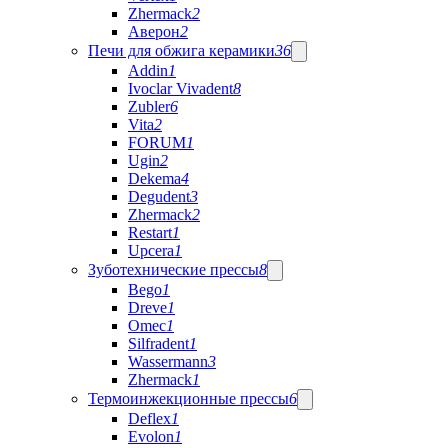
Zhermack
2
Аверон
2
Печи для обжига керамики
36
Addin
1
Ivoclar Vivadent
8
Zubler
6
Vita
2
FORUM
1
Ugin
2
Dekema
4
Degudent
3
Zhermack
2
Restart
1
Upcera
1
Зуботехнические прессы
8
Bego
1
Dreve
1
Omec
1
Silfradent
1
Wassermann
3
Zhermack
1
Термоинжекционные прессы
6
Deflex
1
Evolon
1