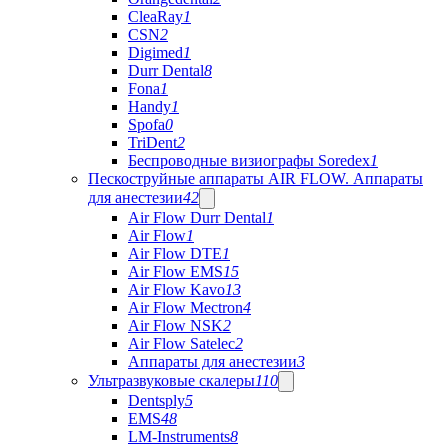
CleaRay
1
CSN
2
Digimed
1
Durr Dental
8
Fona
1
Handy
1
Spofa
0
TriDent
2
Беспроводные визиографы Soredex
1
Пескоструйные аппараты AIR FLOW. Аппараты
для анестезии
42
Air Flow Durr Dental
1
Air Flow
1
Air Flow DTE
1
Air Flow EMS
15
Air Flow Kavo
13
Air Flow Mectron
4
Air Flow NSK
2
Air Flow Satelec
2
Аппараты для анестезии
3
Ультразвуковые скалеры
110
Dentsply
5
EMS
48
LM-Instruments
8