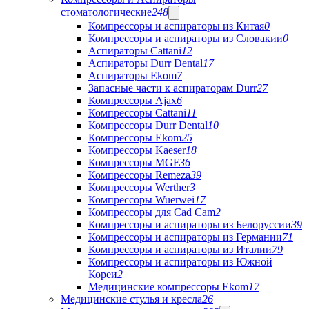
стоматологические
248
Компрессоры и аспираторы из Китая
0
Компрессоры и аспираторы из Словакии
0
Аспираторы Cattani
12
Аспираторы Durr Dental
17
Аспираторы Ekom
7
Запасные части к аспираторам Durr
27
Компрессоры Ajax
6
Компрессоры Cattani
11
Компрессоры Durr Dental
10
Компрессоры Ekom
25
Компрессоры Kaeser
18
Компрессоры MGF
36
Компрессоры Remeza
39
Компрессоры Werther
3
Компрессоры Wuerwei
17
Компрессоры для Cad Cam
2
Компрессоры и аспираторы из Белоруссии
39
Компрессоры и аспираторы из Германии
71
Компрессоры и аспираторы из Италии
79
Компрессоры и аспираторы из Южной
Кореи
2
Медицинские компрессоры Ekom
17
Медицинские стулья и кресла
26