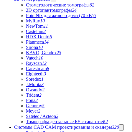
Стоматологические томографы
62
2D ортопантомографы
24
PointNix для жилого дома (70 кВ)
6
MyRay
10
NewTom
11
Castellini
2
HDX Dentri
6
Planmeca
14
Sirona
10
KAVO, Gendex
25
Vatech
10
Rayscan
12
Carestream
8
Eighteeth
3
Soredex
1
J.Morita
3
Owandy
2
Trident
2
Fona
2
Genoray
5
Meyer
2
Satelec / Acteon
2
Томографы дентальные БУ с гарантией
2
Системы CAD CAM проектирования и сканеры
320