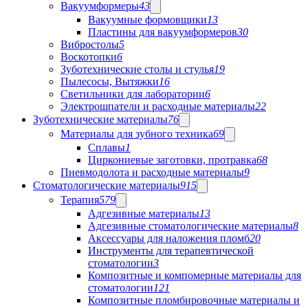
Вакуумформеры
43
Вакуумные формовщики
13
Пластины для вакуумформеров
30
Вибростолы
5
Воскотопки
6
Зуботехнические столы и стулья
19
Пылесосы, Вытяжки
16
Светильники для лаборатории
6
Электрошпатели и расходные материалы
22
Зуботехнические материалы
76
Материалы для зубного техника
69
Сплавы
1
Циркониевые заготовки, протравка
68
Пневмодолота и расходные материалы
9
Стоматологические материалы
915
Терапия
579
Адгезивные материалы
13
Адгезивные стоматологические материалы
8
Аксессуары для наложения пломб
20
Инструменты для терапевтической
стоматологии
3
Композитные и компомерные материалы для
стоматологии
121
Композитные пломбировочные материалы и