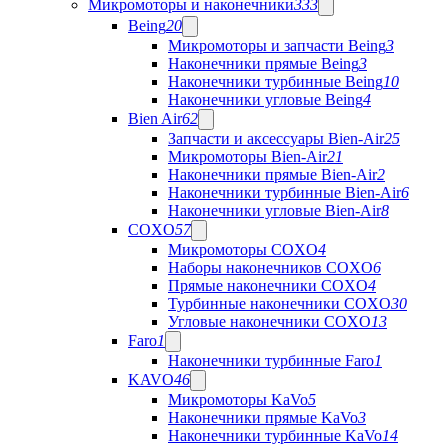
Микромоторы и наконечники
333
Being
20
Микромоторы и запчасти Being
3
Наконечники прямые Being
3
Наконечники турбинные Being
10
Наконечники угловые Being
4
Bien Air
62
Запчасти и аксессуары Bien-Air
25
Микромоторы Bien-Air
21
Наконечники прямые Bien-Air
2
Наконечники турбинные Bien-Air
6
Наконечники угловые Bien-Air
8
COXO
57
Микромоторы COXO
4
Наборы наконечников COXO
6
Прямые наконечники COXO
4
Турбинные наконечники COXO
30
Угловые наконечники COXO
13
Faro
1
Наконечники турбинные Faro
1
KAVO
46
Микромоторы KaVo
5
Наконечники прямые KaVo
3
Наконечники турбинные KaVo
14