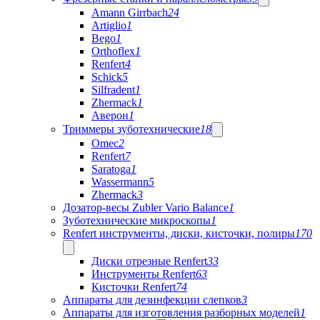
Amann Girrbach
24
Artiglio
1
Bego
1
Orthoflex
1
Renfert
4
Schick
5
Silfradent
1
Zhermack
1
Аверон
1
Триммеры зуботехнические
18
Omec
2
Renfert
7
Saratoga
1
Wassermann
5
Zhermack
3
Дозатор-весы Zubler Vario Balance
1
Зуботехнические микроскопы
1
Renfert инструменты, диски, кисточки, полиры
170
Диски отрезные Renfert
33
Инструменты Renfert
63
Кисточки Renfert
74
Аппараты для дезинфекции слепков
3
Аппараты для изготовления разборных моделей
1