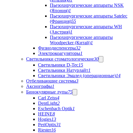
Пьезохирургические аппараты NSK
(Япония)
1
Пьезохирургические аппараты Satelec
(Франция)
55
Пьезохирургические аппараты WH
(Австрия)
1
Пьезохирургические аппараты
Woodpecker (Китай)
1
Физиодиспенсеры
32
Электрокоагуляторы
1
Светильники стоматологические
30
Светильники D-Tec
15
Светильники Натурлайт
1
Светильники Эмалед (операционные)
14
Отбеливающие системы
3
Аксиографы
1
Бинокулярные лупы
75
Carl Zeiss
4
DentLight
2
Eschenbach Optik
1
HEINE
8
Hogies
13
PeriOptix
31
Riester
16