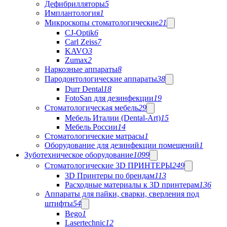
Дефибрилляторы
5
Имплантология
1
Микроскопы стоматологические
21
CJ-Optik
6
Carl Zeiss
7
KAVO
3
Zumax
2
Наркозные аппараты
8
Пародонтологические аппараты
38
Durr Dental
18
FotoSan для дезинфекции
19
Стоматологическая мебель
29
Мебель Италии (Dental-Art)
15
Мебель России
14
Стоматологические матрасы
1
Оборудование для дезинфекции помещений
1
Зуботехническое оборудование
1099
Стоматологические 3D ПРИНТЕРЫ
249
3D Принтеры по брендам
113
Расходные материалы к 3D принтерам
136
Аппараты для пайки, сварки, сверления под
штифты
54
Bego
1
Lasertechnic
12