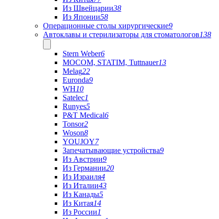
Из Швейцарии
38
Из Японии
58
Операционные столы хирургические
9
Автоклавы и стерилизаторы для стоматологов
138
Stern Weber
6
MOCOM, STATIM, Tuttnauer
13
Melag
22
Euronda
9
WH
10
Satelec
1
Runyes
5
P&T Medical
6
Tonsor
2
Woson
8
YOUJOY
7
Запечатывающие устройства
9
Из Австрии
9
Из Германии
20
Из Израиля
4
Из Италии
43
Из Канады
5
Из Китая
14
Из России
1