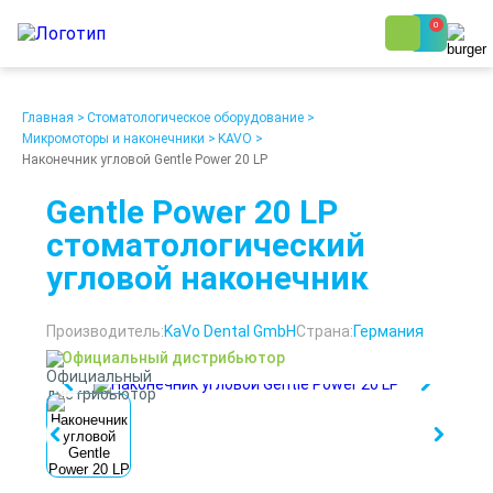
0
8 (800) 250-48-06
Ежедневно с 9:00 до 19:00
Главная
>
Стоматологическое оборудование
>
Микромоторы и наконечники
>
KAVO
>
Наконечник угловой Gentle Power 20 LP
Gentle Power 20 LP
стоматологический
угловой наконечник
О компании
Возврат
Доставка
Статьи
Кредит/Лизинг
Наши клиенты
Производитель:
KaVo Dental GmbH
Страна:
Германия
Проект клиники
Контакты
Официальный дистрибьютор