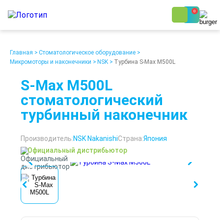
0
8 (800) 250-48-06
Ежедневно с 9:00 до 19:00
Главная
>
Стоматологическое оборудование
>
Микромоторы и наконечники
>
NSK
>
Турбина S-Max M500L
S-Max M500L
стоматологический
турбинный наконечник
О компании
Возврат
Доставка
Статьи
Производитель:
NSK Nakanishi
Страна:
Япония
Кредит/Лизинг
Наши клиенты
Проект клиники
Контакты
Официальный дистрибьютор