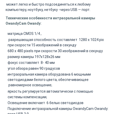
может легко и быстро подсоединяться к любому
компьютеру, ноутбуку, нетбуку -через USB — порт.
Технические особенности интраоральной камеры
OwandyCam Owandy:
матрица
CMOS 1/4 ,
разрешающая способность составляет 1280 x 1024 pix
при скорости 15 изображений в секунду
680 х 480 pixels при скорости 30 изображений в секунду
размер камеры 197х128х26 мм
фокус составляет 8- 40 мм
угол обзора равен 90 градусов
интраоральная камера оборудована 6 мощными
светодиодами белого цвета, обеспечивающее
равномерное освещение;
яркость регулируется
автоматически
с помощью
системы компенсации;
Освещение включает 6 белых светодиодов
Подключение интраоральной камеры OwandyCam Owandy:
порт USB 2.0