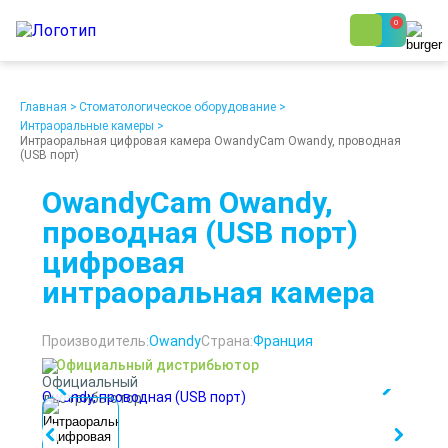
0
8 (800) 250-48-06
Ежедневно с 9:00 до 19:00
Главная
>
Стоматологическое оборудование
>
Интраоральные камеры
>
Интраоральная цифровая камера OwandyCam Owandy, проводная
(USB порт)
OwandyCam Owandy,
проводная (USB порт)
О компании
Возврат
цифровая
Доставка
Статьи
интраоральная камера
Кредит/Лизинг
Наши клиенты
Проект клиники
Контакты
Производитель:
Owandy
Страна:
Франция
Официальный дистрибьютор