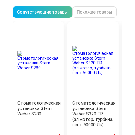
Сопутствующие товары
Похожие товары
Стоматологическая
Стоматологическая
Сто
установка Stern
установка Stern
уст
Weber S280
Weber S320 TR
Pla
(эл.мотор, турбина,
i5
свет 50000 Лк)