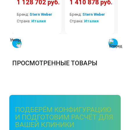
1 128 702 руб.
1 410 878 руб.
2 
Бренд:
Stern Weber
Бренд:
Stern Weber
Бре
Страна:
Италия
Страна:
Италия
Стр
ПРОСМОТРЕННЫЕ ТОВАРЫ
ПОДБЕРЁМ КОНФИГУРАЦИЮ
И ПОДГОТОВИМ РАСЧЁТ ДЛЯ
ВАШЕЙ КЛИНИКИ