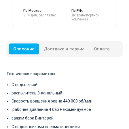
По Москве:
По РФ:
2–4 дня, бесплатно
До транспортной
компании
Описание
Доставка и сервис
Оплата
Технические параметры:
С подсветкой
распылитель
3-канальный
Скорость вращения равна 440 000 об/мин
рабочее давление 4 бар
Рекомендуемое
зажим бора
Винтовой
С
подшипниками
пневматическими