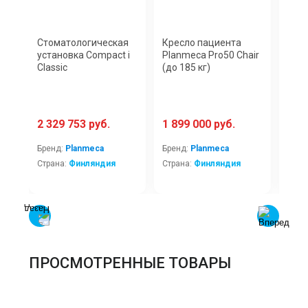
Стоматологическая
Кресло пациента
Сто
установка Compact i
Planmeca Pro50 Chair
уста
Classic
(до 185 кг)
Ade
2 329 753 руб.
1 899 000 руб.
716
Бренд:
Planmeca
Бренд:
Planmeca
Брен
Страна:
Финляндия
Страна:
Финляндия
Стра
ПРОСМОТРЕННЫЕ ТОВАРЫ