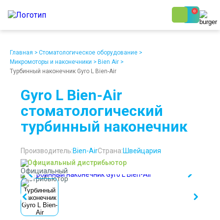
0
8 (800) 250-48-06
Ежедневно с 9:00 до 19:00
Главная
>
Стоматологическое оборудование
>
Микромоторы и наконечники
>
Bien Air
>
Турбинный наконечник Gyro L Bien-Air
Gyro L Bien-Air
стоматологический
турбинный наконечник
О компании
Возврат
Доставка
Статьи
Кредит/Лизинг
Наши клиенты
Проект клиники
Контакты
Производитель:
Bien-Air
Страна:
Швейцария
Официальный дистрибьютор