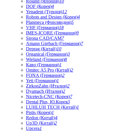
Roland (Япония)
10
DOF (Корея)
4
Yenadent (Турция)
12
Robots and Design (Корея)
4
Planmeca (Финляндия)
5
VHF (Германия)
18
IMES-ICORE (Германия)
9
Sirona CAD/CAM
7
Amann Girrbach (Германия)
7
Deprag (Китай)
10
Organical (Германия)
3
Wieland (Германия)
8
Каво (Германия)
1
Omitec A5 Pro (Китай)
2
FONA (Германия)
2
Yeti (Германия)
1
ZirkonZahn (Италия)
2
Dyamach (Италия)
2
Nicetech-CNC (Корея)
7
Dental Plus, Ю.Корея
3
LUHLUH TECH (Китай)
1
Pistis (Корея)
1
Redon (Китай)
4
Up3D (Китай)
2
Upcera
1