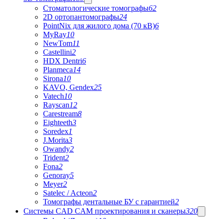
Стоматологические томографы
62
2D ортопантомографы
24
PointNix для жилого дома (70 кВ)
6
MyRay
10
NewTom
11
Castellini
2
HDX Dentri
6
Planmeca
14
Sirona
10
KAVO, Gendex
25
Vatech
10
Rayscan
12
Carestream
8
Eighteeth
3
Soredex
1
J.Morita
3
Owandy
2
Trident
2
Fona
2
Genoray
5
Meyer
2
Satelec / Acteon
2
Томографы дентальные БУ с гарантией
2
Системы CAD CAM проектирования и сканеры
320