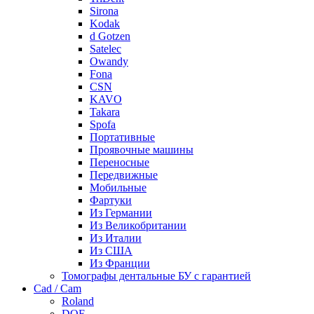
Sirona
Kodak
d Gotzen
Satelec
Owandy
Fona
CSN
KAVO
Takara
Spofa
Портативные
Проявочные машины
Переносные
Передвижные
Мобильные
Фартуки
Из Германии
Из Великобритании
Из Италии
Из США
Из Франции
Томографы дентальные БУ с гарантией
Cad / Cam
Roland
DOF