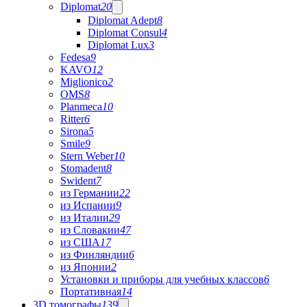
Diplomat
20
Diplomat Adept
8
Diplomat Consul
4
Diplomat Lux
3
Fedesa
9
KAVO
12
Miglionico
2
OMS
8
Planmeca
10
Ritter
6
Sirona
5
Smile
9
Stern Weber
10
Stomadent
8
Swident
7
из Германии
22
из Испании
9
из Италии
29
из Словакии
47
из США
17
из Финляндии
6
из Японии
2
Установки и приборы для учебных классов
6
Портативная
14
3D томографы
139