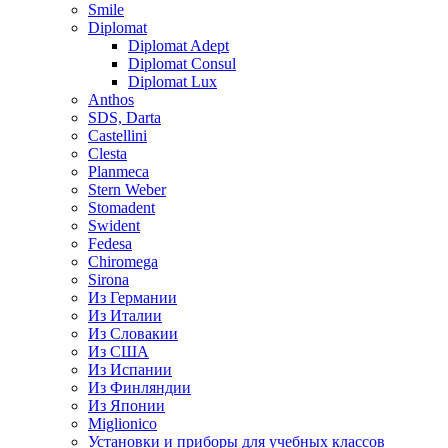
Smile
Diplomat
Diplomat Adept
Diplomat Consul
Diplomat Lux
Anthos
SDS, Darta
Castellini
Clesta
Planmeca
Stern Weber
Stomadent
Swident
Fedesa
Chiromega
Sirona
Из Германии
Из Италии
Из Словакии
Из США
Из Испании
Из Финляндии
Из Японии
Miglionico
Установки и приборы для учебных классов