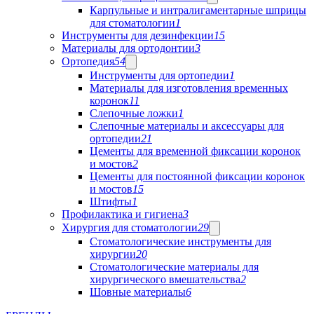
Карпульные и интралигаментарные шприцы
для стоматологии
1
Инструменты для дезинфекции
15
Материалы для ортодонтии
3
Ортопедия
54
Инструменты для ортопедии
1
Материалы для изготовления временных
коронок
11
Слепочные ложки
1
Слепочные материалы и аксессуары для
ортопедии
21
Цементы для временной фиксации коронок
и мостов
2
Цементы для постоянной фиксации коронок
и мостов
15
Штифты
1
Профилактика и гигиена
3
Хирургия для стоматологии
29
Стоматологические инструменты для
хирургии
20
Стоматологические материалы для
хирургического вмешательства
2
Шовные материалы
6