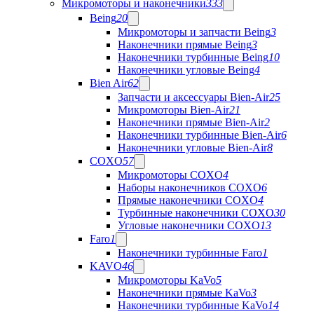
Микромоторы и наконечники
333
Being
20
Микромоторы и запчасти Being
3
Наконечники прямые Being
3
Наконечники турбинные Being
10
Наконечники угловые Being
4
Bien Air
62
Запчасти и аксессуары Bien-Air
25
Микромоторы Bien-Air
21
Наконечники прямые Bien-Air
2
Наконечники турбинные Bien-Air
6
Наконечники угловые Bien-Air
8
COXO
57
Микромоторы COXO
4
Наборы наконечников COXO
6
Прямые наконечники COXO
4
Турбинные наконечники COXO
30
Угловые наконечники COXO
13
Faro
1
Наконечники турбинные Faro
1
KAVO
46
Микромоторы KaVo
5
Наконечники прямые KaVo
3
Наконечники турбинные KaVo
14