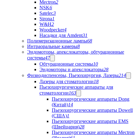
Mectron
2
NSK
6
Satelec
3
Sirona
1
W&H
2
Woodpecker
4
Насадки для Amdent
31
Полимеризационные лампы
68
Интраоральные камеры
8
Эндомоторы, апекслокаторы, обтурационные
системы
47
Обтурационные системы
10
Эндомоторы и апекслокаторы
28
Физиодиспенсеры, Пьезохирургия, Лазеры
214
Лазеры для стоматологии
18
Пьезохирургические аппараты для
стоматологии
163
Пьезохирургические аппараты Dong
(Китай)
14
Пьезохирургические аппараты Dowell
(США)
1
Пьезохирургические аппараты EMS
(Швейцария)
28
Пьезохирургические аппараты Mectron
(Италия)
61