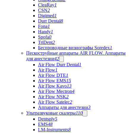
CleaRay
1
CSN
2
Digimed
1
Durr Dental
8
Fona
1
Handy
1
Spofa
0
TriDent
2
Беспроводные визиографы Soredex
1
Пескоструйные аппараты AIR FLOW. Аппараты
для анестезии
42
Air Flow Durr Dental
1
Air Flow
1
Air Flow DTE
1
Air Flow EMS
15
Air Flow Kavo
13
Air Flow Mectron
4
Air Flow NSK
2
Air Flow Satelec
2
Аппараты для анестезии
3
Ультразвуковые скалеры
110
Dentsply
5
EMS
48
LM-Instruments
8