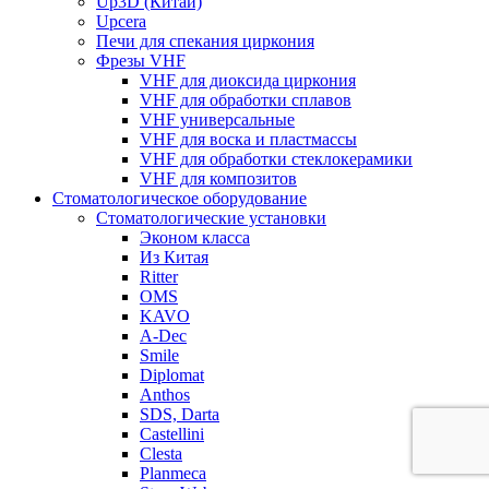
Up3D (Китай)
Upcera
Печи для спекания циркония
Фрезы VHF
VHF для диоксида циркония
VHF для обработки сплавов
VHF универсальные
VHF для воска и пластмассы
VHF для обработки стеклокерамики
VHF для композитов
Стоматологическое оборудование
Стоматологические установки
Эконом класса
Из Китая
Ritter
OMS
KAVO
A-Dec
Smile
Diplomat
Anthos
SDS, Darta
Castellini
Clesta
Planmeca