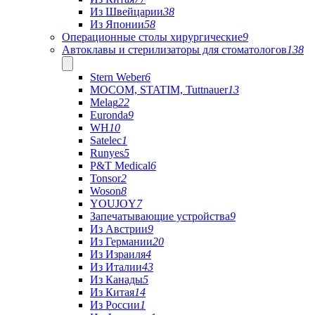
Из Швейцарии
38
Из Японии
58
Операционные столы хирургические
9
Автоклавы и стерилизаторы для стоматологов
138
Stern Weber
6
MOCOM, STATIM, Tuttnauer
13
Melag
22
Euronda
9
WH
10
Satelec
1
Runyes
5
P&T Medical
6
Tonsor
2
Woson
8
YOUJOY
7
Запечатывающие устройства
9
Из Австрии
9
Из Германии
20
Из Израиля
4
Из Италии
43
Из Канады
5
Из Китая
14
Из России
1