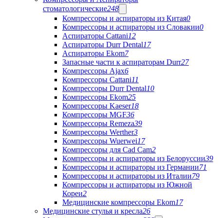
стоматологические
248
Компрессоры и аспираторы из Китая
0
Компрессоры и аспираторы из Словакии
0
Аспираторы Cattani
12
Аспираторы Durr Dental
17
Аспираторы Ekom
7
Запасные части к аспираторам Durr
27
Компрессоры Ajax
6
Компрессоры Cattani
11
Компрессоры Durr Dental
10
Компрессоры Ekom
25
Компрессоры Kaeser
18
Компрессоры MGF
36
Компрессоры Remeza
39
Компрессоры Werther
3
Компрессоры Wuerwei
17
Компрессоры для Cad Cam
2
Компрессоры и аспираторы из Белоруссии
39
Компрессоры и аспираторы из Германии
71
Компрессоры и аспираторы из Италии
79
Компрессоры и аспираторы из Южной
Кореи
2
Медицинские компрессоры Ekom
17
Медицинские стулья и кресла
26