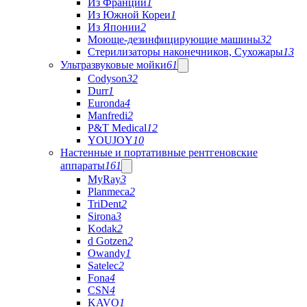
Из Франции
1
Из Южной Кореи
1
Из Японии
2
Моюще-дезинфицирующие машины
32
Стерилизаторы наконечников, Сухожары
13
Ультразвуковые мойки
61
Codyson
32
Durr
1
Euronda
4
Manfredi
2
P&T Medical
12
YOUJOY
10
Настенные и портативные рентгеновские
аппараты
161
MyRay
3
Planmeca
2
TriDent
2
Sirona
3
Kodak
2
d Gotzen
2
Owandy
1
Satelec
2
Fona
4
CSN
4
KAVO
1