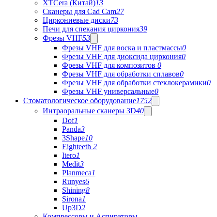
XTCera (Китай)
13
Сканеры для Cad Cam
27
Циркониевые диски
73
Печи для спекания циркония
39
Фрезы VHF
53
Фрезы VHF для воска и пластмассы
0
Фрезы VHF для диоксида циркония
0
Фрезы VHF для композитов
0
Фрезы VHF для обработки сплавов
0
Фрезы VHF для обработки стеклокерамики
0
Фрезы VHF универсальные
0
Стоматологическое оборудование
1752
Интраоральные сканеры 3D
40
Dof
1
Panda
3
3Shape
10
Eighteeth
2
Itero
1
Medit
3
Planmeca
1
Runyes
6
Shining
8
Sirona
1
Up3D
2
Компрессоры и Аспираторы