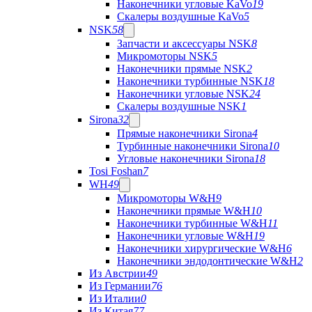
Наконечники угловые KaVo
19
Скалеры воздушные KaVo
5
NSK
58
Запчасти и аксессуары NSK
8
Микромоторы NSK
5
Наконечники прямые NSK
2
Наконечники турбинные NSK
18
Наконечники угловые NSK
24
Скалеры воздушные NSK
1
Sirona
32
Прямые наконечники Sirona
4
Турбинные наконечники Sirona
10
Угловые наконечники Sirona
18
Tosi Foshan
7
WH
49
Микромоторы W&H
9
Наконечники прямые W&H
10
Наконечники турбинные W&H
11
Наконечники угловые W&H
19
Наконечники хирургические W&H
6
Наконечники эндодонтические W&H
2
Из Австрии
49
Из Германии
76
Из Италии
0
Из Китая
77