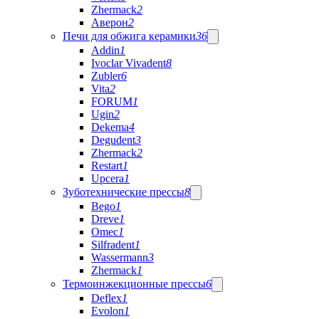
Zhermack
2
Аверон
2
Печи для обжига керамики
36
Addin
1
Ivoclar Vivadent
8
Zubler
6
Vita
2
FORUM
1
Ugin
2
Dekema
4
Degudent
3
Zhermack
2
Restart
1
Upcera
1
Зуботехнические прессы
8
Bego
1
Dreve
1
Omec
1
Silfradent
1
Wassermann
3
Zhermack
1
Термоинжекционные прессы
6
Deflex
1
Evolon
1