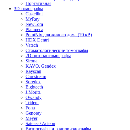
Портативная
3D томографы
Castellini
MyRay
NewTom
Planmeca
PointNix для жилого дома (70 кВ)
HDX Dentri
Vatech
Стоматологические томографы
2D ортопантомографы
Sirona
KAVO, Gendex
Rayscan
Carestream
Soredex
Eighteeth
J.Morita
Owandy
Trident
Fona
Genoray
Meyer
Satelec / Acteon
Визиографы и радиовизиографы