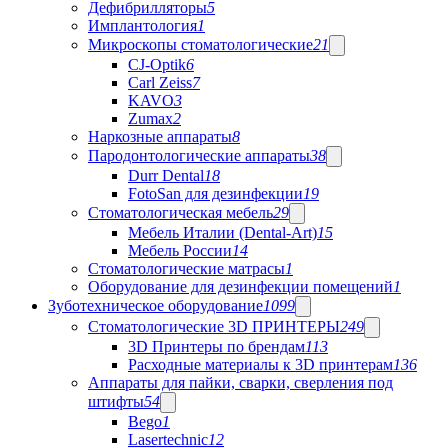
Дефибрилляторы
5
Имплантология
1
Микроскопы стоматологические
21
CJ-Optik
6
Carl Zeiss
7
KAVO
3
Zumax
2
Наркозные аппараты
8
Пародонтологические аппараты
38
Durr Dental
18
FotoSan для дезинфекции
19
Стоматологическая мебель
29
Мебель Италии (Dental-Art)
15
Мебель России
14
Стоматологические матрасы
1
Оборудование для дезинфекции помещений
1
Зуботехническое оборудование
1099
Стоматологические 3D ПРИНТЕРЫ
249
3D Принтеры по брендам
113
Расходные материалы к 3D принтерам
136
Аппараты для пайки, сварки, сверления под
штифты
54
Bego
1
Lasertechnic
12