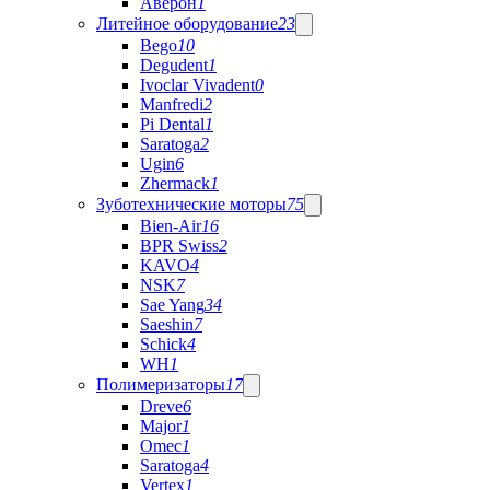
Аверон
1
Литейное оборудование
23
Bego
10
Degudent
1
Ivoclar Vivadent
0
Manfredi
2
Pi Dental
1
Saratoga
2
Ugin
6
Zhermack
1
Зуботехнические моторы
75
Bien-Air
16
BPR Swiss
2
KAVO
4
NSK
7
Sae Yang
34
Saeshin
7
Schick
4
WH
1
Полимеризаторы
17
Dreve
6
Major
1
Omec
1
Saratoga
4
Vertex
1