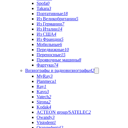
Spofa
0
Takara
3
Портативные
18
Из Великобритании
5
Из Германии
7
Из Италии
14
Из США
4
Из Франции
5
Мобильные
6
Передвижные
10
Переносные
15
Проявочные машины
8
Фартуки
74
Визиографы и радиовизиографы
42
MyRay
3
Planmeca
1
Ray
1
Kavo
3
Vatech
2
Sirona
2
Kodak
4
ACTEON group/SATELEC
2
Owandy
3
Visiodent
1
Orangedental
2