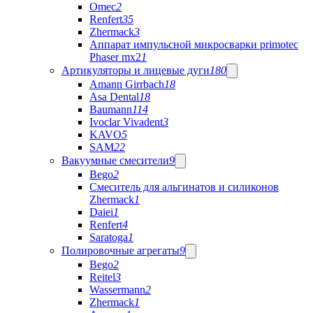
Omec
2
Renfert
35
Zhermack
3
Аппарат импульсной микросварки primotec
Phaser mx2
1
Артикуляторы и лицевые дуги
180
Amann Girrbach
18
Asa Dental
18
Baumann
114
Ivoclar Vivadent
3
KAVO
5
SAM
22
Вакуумные смесители
9
Bego
2
Cмеситель для альгинатов и силиконов
Zhermack
1
Daiei
1
Renfert
4
Saratoga
1
Полировочные агрегаты
9
Bego
2
Reitel
3
Wassermann
2
Zhermack
1