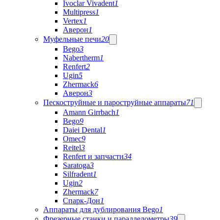
Ivoclar Vivadent
1
Multipress
1
Vertex
1
Аверон
1
Муфельные печи
20
Bego
3
Nabertherm
1
Renfert
2
Ugin
5
Zhermack
6
Аверон
3
Пескоструйные и пароструйные аппараты
71
Amann Girrbach
1
Bego
9
Daiei Dental
1
Omec
9
Reitel
3
Renfert и запчасти
34
Saratoga
3
Silfradent
1
Ugin
2
Zhermack
7
Спарк-Дон
1
Аппараты для дублирования Bego
1
Фрезерные станки и параллелометры
39