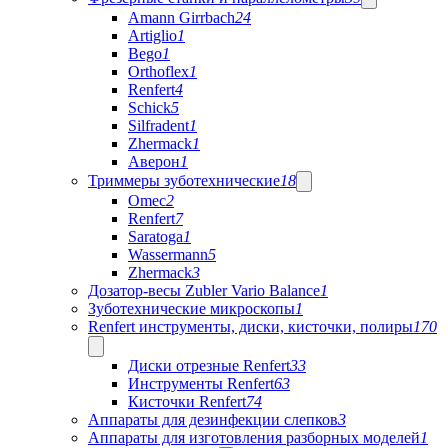
Amann Girrbach
24
Artiglio
1
Bego
1
Orthoflex
1
Renfert
4
Schick
5
Silfradent
1
Zhermack
1
Аверон
1
Триммеры зуботехнические
18
Omec
2
Renfert
7
Saratoga
1
Wassermann
5
Zhermack
3
Дозатор-весы Zubler Vario Balance
1
Зуботехнические микроскопы
1
Renfert инструменты, диски, кисточки, полиры
170
Диски отрезные Renfert
33
Инструменты Renfert
63
Кисточки Renfert
74
Аппараты для дезинфекции слепков
3
Аппараты для изготовления разборных моделей
1