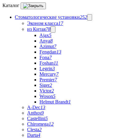
Каталог
Стоматологические установки
252
Эконом класса
17
из Китая
78
Ajax
5
Anya
8
Azimut
7
Fengdan
13
Fona
7
Foshan
11
Legrin
3
Mercury
7
Premier
7
Siger
2
Victor
2
Woson
5
Helmut Brandt
1
A-Dec
13
Anthos
9
Castellini
5
Chiromega
12
Clesta
2
Darta
4