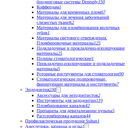
бондинговые системы Dentsply
150
Коффердам
1
Материалы для временных пломб
7
Материалы для лечения заболеваний
слизистых тканей
2
Материалы для пломбирования молочных
зубов
1
Материалы светового отверждения.
Пломбировочные материалы
125
Подкладочные и прокладочно-изолирующие
материалы
25
Полиры стоматологические
1
Прокладочно-изолирующие и подкладочные
материалы
5
Роторные инструменты для стоматологии
90
Стоматологические полировочные,
финирующие материалы и инструменты
7
Эндодонтия
230
Аксессуары для энтодонтистов
2
Инструменты для эндодонтии
119
Пломбирование каналов
42
Препараты для девитализации пульпы
5
Распломбировка каналов
44
Профилактическая продукция Sultan
1
Анестетики, шприцы и иглы
1