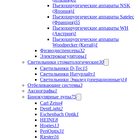
Пьезохирургические аппараты NSK
(Япония)
1
Пьезохирургические аппараты Satelec
(Франция)
55
Пьезохирургические аппараты WH
(Австрия)
1
Пьезохирургические аппараты
Woodpecker (Китай)
1
Физиодиспенсеры
32
Электрокоагуляторы
1
Светильники стоматологические
30
Светильники D-Tec
15
Светильники Натурлайт
1
Светильники Эмалед (операционные)
14
Отбеливающие системы
3
Аксиографы
1
Бинокулярные лупы
75
Carl Zeiss
4
DentLight
2
Eschenbach Optik
1
HEINE
8
Hogies
13
PeriOptix
31
Riester
16