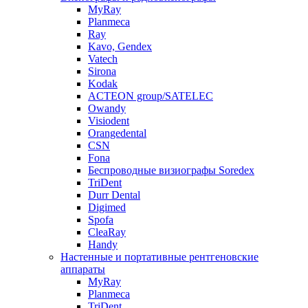
MyRay
Planmeca
Ray
Kavo, Gendex
Vatech
Sirona
Kodak
ACTEON group/SATELEC
Owandy
Visiodent
Orangedental
CSN
Fona
Беспроводные визиографы Soredex
TriDent
Durr Dental
Digimed
Spofa
CleaRay
Handy
Настенные и портативные рентгеновские
аппараты
MyRay
Planmeca
TriDent