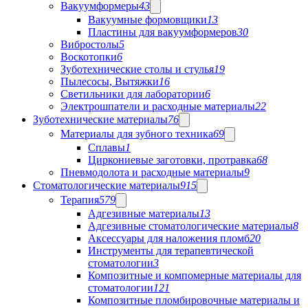
Вакуумформеры
43
Вакуумные формовщики
13
Пластины для вакуумформеров
30
Вибростолы
5
Воскотопки
6
Зуботехнические столы и стулья
19
Пылесосы, Вытяжки
16
Светильники для лаборатории
6
Электрошпатели и расходные материалы
22
Зуботехнические материалы
76
Материалы для зубного техника
69
Сплавы
1
Циркониевые заготовки, протравка
68
Пневмодолота и расходные материалы
9
Стоматологические материалы
915
Терапия
579
Адгезивные материалы
13
Адгезивные стоматологические материалы
8
Аксессуары для наложения пломб
20
Инструменты для терапевтической
стоматологии
3
Композитные и компомерные материалы для
стоматологии
121
Композитные пломбировочные материалы и