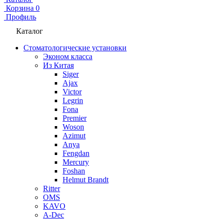
Корзина
0
Профиль
Каталог
Стоматологические установки
Эконом класса
Из Китая
Siger
Ajax
Victor
Legrin
Fona
Premier
Woson
Azimut
Anya
Fengdan
Mercury
Foshan
Helmut Brandt
Ritter
OMS
KAVO
A-Dec