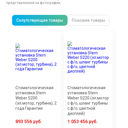
представленной на фотографии.
Сопутствующие товары
Похожие товары
Стоматологическая
Стоматологическая
Сто
установка Stern
установка Stern
уста
Weber S200
Weber S220 (эл.мотор
Web
(эл.мотор, турбина), 2
с ф/о, шланг турбины
года Гарантия
с ф/о, цветной
дисплей)
893 556 руб.
1 053 456 руб.
1 1