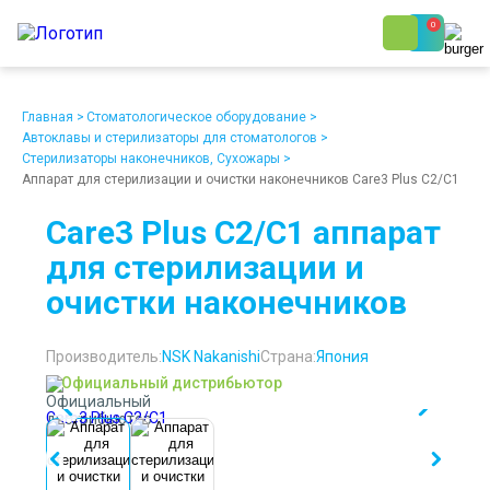
0
8 (800) 250-48-06
Ежедневно с 9:00 до 19:00
Главная
>
Стоматологическое оборудование
>
Автоклавы и стерилизаторы для стоматологов
>
Стерилизаторы наконечников, Сухожары
>
Аппарат для стерилизации и очистки наконечников Care3 Plus C2/С1
Care3 Plus C2/С1 аппарат
для стерилизации и
О компании
Возврат
Доставка
Статьи
очистки наконечников
Кредит/Лизинг
Наши клиенты
Проект клиники
Контакты
Производитель:
NSK Nakanishi
Страна:
Япония
Официальный дистрибьютор