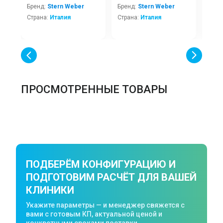
Бренд:
Stern Weber
Бренд:
Stern Weber
Брен
Страна:
Италия
Страна:
Италия
Стра
ПРОСМОТРЕННЫЕ ТОВАРЫ
ПОДБЕРЁМ КОНФИГУРАЦИЮ И
ПОДГОТОВИМ РАСЧЁТ ДЛЯ ВАШЕЙ
КЛИНИКИ
Укажите параметры — и менеджер свяжется с
вами с готовым КП, актуальной ценой и
конкретными сроками поставки.