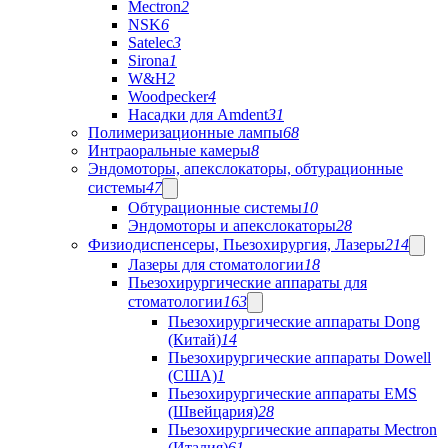
Mectron
2
NSK
6
Satelec
3
Sirona
1
W&H
2
Woodpecker
4
Насадки для Amdent
31
Полимеризационные лампы
68
Интраоральные камеры
8
Эндомоторы, апекслокаторы, обтурационные
системы
47
Обтурационные системы
10
Эндомоторы и апекслокаторы
28
Физиодиспенсеры, Пьезохирургия, Лазеры
214
Лазеры для стоматологии
18
Пьезохирургические аппараты для
стоматологии
163
Пьезохирургические аппараты Dong
(Китай)
14
Пьезохирургические аппараты Dowell
(США)
1
Пьезохирургические аппараты EMS
(Швейцария)
28
Пьезохирургические аппараты Mectron
(Италия)
61