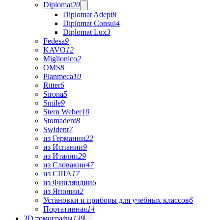
Diplomat
20
Diplomat Adept
8
Diplomat Consul
4
Diplomat Lux
3
Fedesa
9
KAVO
12
Miglionico
2
OMS
8
Planmeca
10
Ritter
6
Sirona
5
Smile
9
Stern Weber
10
Stomadent
8
Swident
7
из Германии
22
из Испании
9
из Италии
29
из Словакии
47
из США
17
из Финляндии
6
из Японии
2
Установки и приборы для учебных классов
6
Портативная
14
3D томографы
139