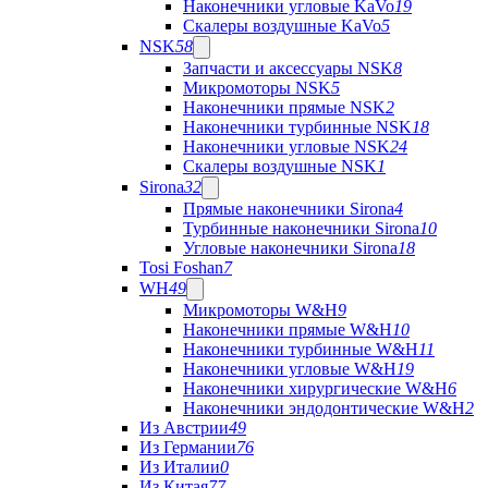
Наконечники угловые KaVo
19
Скалеры воздушные KaVo
5
NSK
58
Запчасти и аксессуары NSK
8
Микромоторы NSK
5
Наконечники прямые NSK
2
Наконечники турбинные NSK
18
Наконечники угловые NSK
24
Скалеры воздушные NSK
1
Sirona
32
Прямые наконечники Sirona
4
Турбинные наконечники Sirona
10
Угловые наконечники Sirona
18
Tosi Foshan
7
WH
49
Микромоторы W&H
9
Наконечники прямые W&H
10
Наконечники турбинные W&H
11
Наконечники угловые W&H
19
Наконечники хирургические W&H
6
Наконечники эндодонтические W&H
2
Из Австрии
49
Из Германии
76
Из Италии
0
Из Китая
77