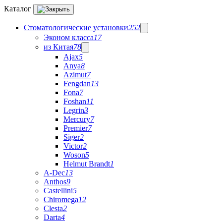
Каталог
Стоматологические установки
252
Эконом класса
17
из Китая
78
Ajax
5
Anya
8
Azimut
7
Fengdan
13
Fona
7
Foshan
11
Legrin
3
Mercury
7
Premier
7
Siger
2
Victor
2
Woson
5
Helmut Brandt
1
A-Dec
13
Anthos
9
Castellini
5
Chiromega
12
Clesta
2
Darta
4