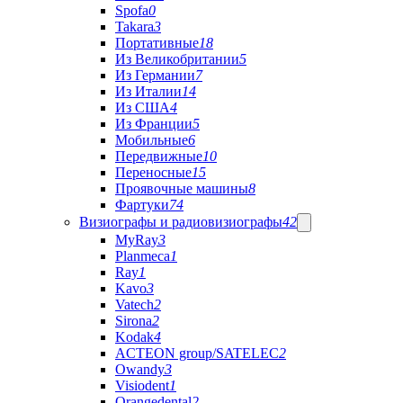
Spofa
0
Takara
3
Портативные
18
Из Великобритании
5
Из Германии
7
Из Италии
14
Из США
4
Из Франции
5
Мобильные
6
Передвижные
10
Переносные
15
Проявочные машины
8
Фартуки
74
Визиографы и радиовизиографы
42
MyRay
3
Planmeca
1
Ray
1
Kavo
3
Vatech
2
Sirona
2
Kodak
4
ACTEON group/SATELEC
2
Owandy
3
Visiodent
1
Orangedental
2