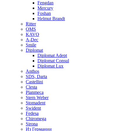
Fengdan
Mercury
Foshan
Helmut Brandt
Ritter
OMS
KAVO
A-Dec
Smile
Diplomat
Diplomat Adept
Diplomat Consul
Diplomat Lux
Anthos
SDS, Darta
Castellini
Clesta
Planmeca
Stern Weber
Stomadent
Swident
Fedesa
Chiromega
Sirona
Из Германии