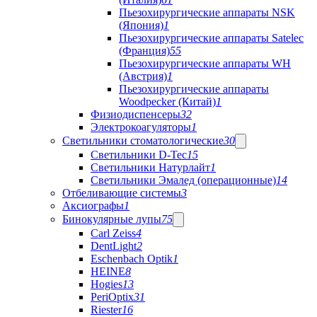
Пьезохирургические аппараты NSK
(Япония)
1
Пьезохирургические аппараты Satelec
(Франция)
55
Пьезохирургические аппараты WH
(Австрия)
1
Пьезохирургические аппараты
Woodpecker (Китай)
1
Физиодиспенсеры
32
Электрокоагуляторы
1
Светильники стоматологические
30
Светильники D-Tec
15
Светильники Натурлайт
1
Светильники Эмалед (операционные)
14
Отбеливающие системы
3
Аксиографы
1
Бинокулярные лупы
75
Carl Zeiss
4
DentLight
2
Eschenbach Optik
1
HEINE
8
Hogies
13
PeriOptix
31
Riester
16