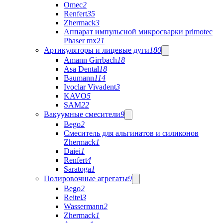
Omec
2
Renfert
35
Zhermack
3
Аппарат импульсной микросварки primotec
Phaser mx2
1
Артикуляторы и лицевые дуги
180
Amann Girrbach
18
Asa Dental
18
Baumann
114
Ivoclar Vivadent
3
KAVO
5
SAM
22
Вакуумные смесители
9
Bego
2
Cмеситель для альгинатов и силиконов
Zhermack
1
Daiei
1
Renfert
4
Saratoga
1
Полировочные агрегаты
9
Bego
2
Reitel
3
Wassermann
2
Zhermack
1