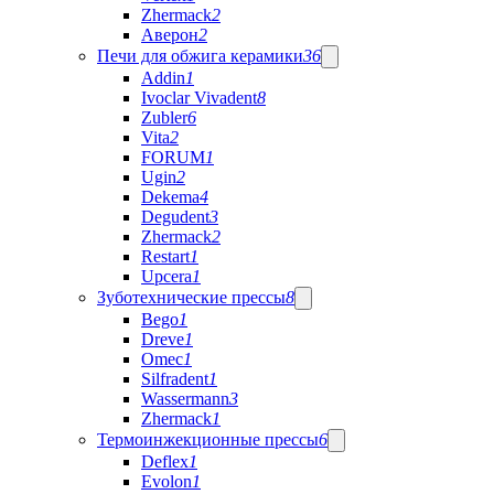
Zhermack
2
Аверон
2
Печи для обжига керамики
36
Addin
1
Ivoclar Vivadent
8
Zubler
6
Vita
2
FORUM
1
Ugin
2
Dekema
4
Degudent
3
Zhermack
2
Restart
1
Upcera
1
Зуботехнические прессы
8
Bego
1
Dreve
1
Omec
1
Silfradent
1
Wassermann
3
Zhermack
1
Термоинжекционные прессы
6
Deflex
1
Evolon
1