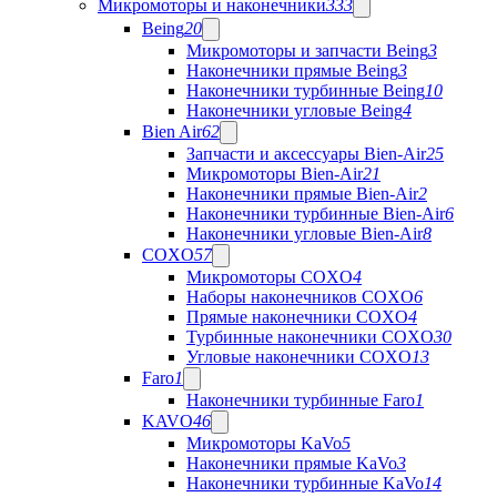
Микромоторы и наконечники
333
Being
20
Микромоторы и запчасти Being
3
Наконечники прямые Being
3
Наконечники турбинные Being
10
Наконечники угловые Being
4
Bien Air
62
Запчасти и аксессуары Bien-Air
25
Микромоторы Bien-Air
21
Наконечники прямые Bien-Air
2
Наконечники турбинные Bien-Air
6
Наконечники угловые Bien-Air
8
COXO
57
Микромоторы COXO
4
Наборы наконечников COXO
6
Прямые наконечники COXO
4
Турбинные наконечники COXO
30
Угловые наконечники COXO
13
Faro
1
Наконечники турбинные Faro
1
KAVO
46
Микромоторы KaVo
5
Наконечники прямые KaVo
3
Наконечники турбинные KaVo
14