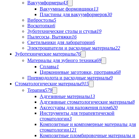
Вакуумформеры
43
Вакуумные формовщики
13
Пластины для вакуумформеров
30
Вибростолы
5
Воскотопки
6
Зуботехнические столы и стулья
19
Пылесосы, Вытяжки
16
Светильники для лаборатории
6
Электрошпатели и расходные материалы
22
Зуботехнические материалы
76
Материалы для зубного техника
69
Сплавы
1
Циркониевые заготовки, протравка
68
Пневмодолота и расходные материалы
9
Стоматологические материалы
915
Терапия
579
Адгезивные материалы
13
Адгезивные стоматологические материалы
8
Аксессуары для наложения пломб
20
Инструменты для терапевтической
стоматологии
3
Композитные и компомерные материалы для
стоматологии
121
Композитные пломбировочные материалы и