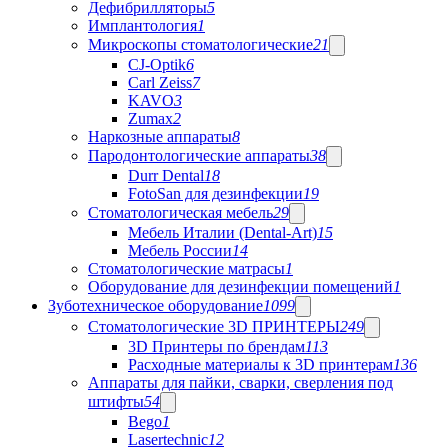
Дефибрилляторы
5
Имплантология
1
Микроскопы стоматологические
21
CJ-Optik
6
Carl Zeiss
7
KAVO
3
Zumax
2
Наркозные аппараты
8
Пародонтологические аппараты
38
Durr Dental
18
FotoSan для дезинфекции
19
Стоматологическая мебель
29
Мебель Италии (Dental-Art)
15
Мебель России
14
Стоматологические матрасы
1
Оборудование для дезинфекции помещений
1
Зуботехническое оборудование
1099
Стоматологические 3D ПРИНТЕРЫ
249
3D Принтеры по брендам
113
Расходные материалы к 3D принтерам
136
Аппараты для пайки, сварки, сверления под
штифты
54
Bego
1
Lasertechnic
12