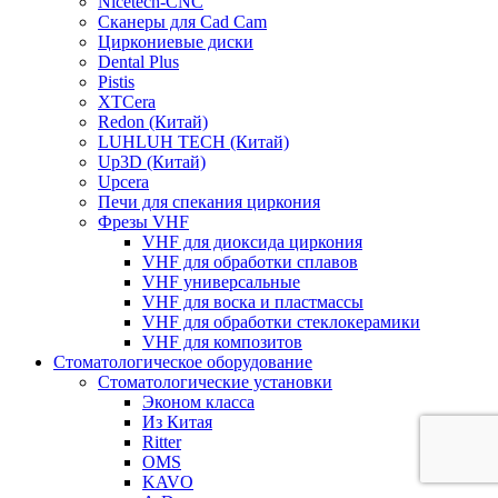
Nicetech-CNC
Сканеры для Cad Cam
Циркониевые диски
Dental Plus
Pistis
XTCera
Redon (Китай)
LUHLUH TECH (Китай)
Up3D (Китай)
Upcera
Печи для спекания циркония
Фрезы VHF
VHF для диоксида циркония
VHF для обработки сплавов
VHF универсальные
VHF для воска и пластмассы
VHF для обработки стеклокерамики
VHF для композитов
Стоматологическое оборудование
Стоматологические установки
Эконом класса
Из Китая
Ritter
OMS
KAVO