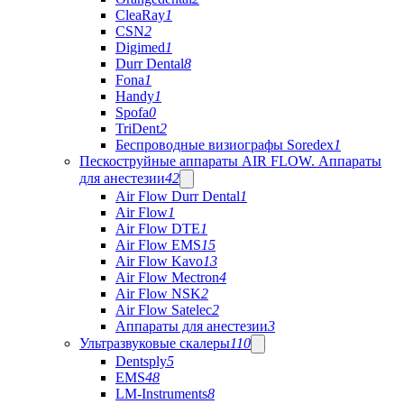
CleaRay
1
CSN
2
Digimed
1
Durr Dental
8
Fona
1
Handy
1
Spofa
0
TriDent
2
Беспроводные визиографы Soredex
1
Пескоструйные аппараты AIR FLOW. Аппараты
для анестезии
42
Air Flow Durr Dental
1
Air Flow
1
Air Flow DTE
1
Air Flow EMS
15
Air Flow Kavo
13
Air Flow Mectron
4
Air Flow NSK
2
Air Flow Satelec
2
Аппараты для анестезии
3
Ультразвуковые скалеры
110
Dentsply
5
EMS
48
LM-Instruments
8