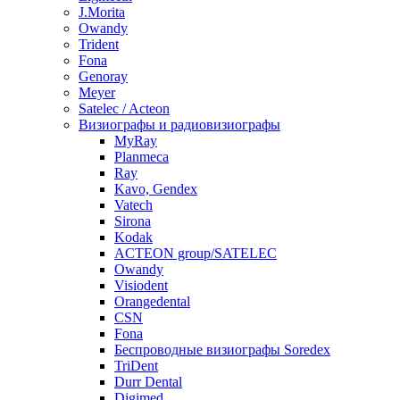
J.Morita
Owandy
Trident
Fona
Genoray
Meyer
Satelec / Acteon
Визиографы и радиовизиографы
MyRay
Planmeca
Ray
Kavo, Gendex
Vatech
Sirona
Kodak
ACTEON group/SATELEC
Owandy
Visiodent
Orangedental
CSN
Fona
Беспроводные визиографы Soredex
TriDent
Durr Dental
Digimed