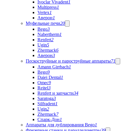
Ivoclar Vivadent
1
Multipress
1
Vertex
1
Аверон
1
Муфельные печи
20
Bego
3
Nabertherm
1
Renfert
2
Ugin
5
Zhermack
6
Аверон
3
Пескоструйные и пароструйные аппараты
71
Amann Girrbach
1
Bego
9
Daiei Dental
1
Omec
9
Reitel
3
Renfert и запчасти
34
Saratoga
3
Silfradent
1
Ugin
2
Zhermack
7
Спарк-Дон
1
Аппараты для дублирования Bego
1
Фрезерные станки и параллелометры
39