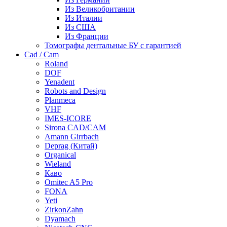
Из Великобритании
Из Италии
Из США
Из Франции
Томографы дентальные БУ с гарантией
Cad / Cam
Roland
DOF
Yenadent
Robots and Design
Planmeca
VHF
IMES-ICORE
Sirona CAD/CAM
Amann Girrbach
Deprag (Китай)
Organical
Wieland
Каво
Omitec A5 Pro
FONA
Yeti
ZirkonZahn
Dyamach