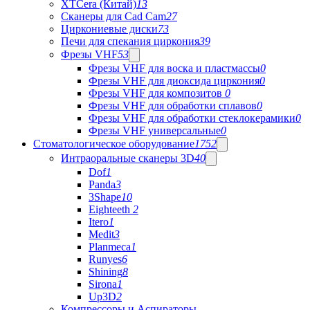
XTCera (Китай)
13
Сканеры для Cad Cam
27
Циркониевые диски
73
Печи для спекания циркония
39
Фрезы VHF
53
Фрезы VHF для воска и пластмассы
0
Фрезы VHF для диоксида циркония
0
Фрезы VHF для композитов
0
Фрезы VHF для обработки сплавов
0
Фрезы VHF для обработки стеклокерамики
0
Фрезы VHF универсальные
0
Стоматологическое оборудование
1752
Интраоральные сканеры 3D
40
Dof
1
Panda
3
3Shape
10
Eighteeth
2
Itero
1
Medit
3
Planmeca
1
Runyes
6
Shining
8
Sirona
1
Up3D
2
Компрессоры и Аспираторы