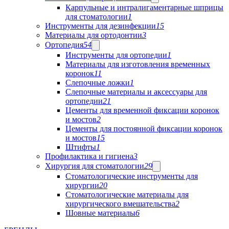
Карпульные и интралигаментарные шприцы
для стоматологии
1
Инструменты для дезинфекции
15
Материалы для ортодонтии
3
Ортопедия
54
Инструменты для ортопедии
1
Материалы для изготовления временных
коронок
11
Слепочные ложки
1
Слепочные материалы и аксессуары для
ортопедии
21
Цементы для временной фиксации коронок
и мостов
2
Цементы для постоянной фиксации коронок
и мостов
15
Штифты
1
Профилактика и гигиена
3
Хирургия для стоматологии
29
Стоматологические инструменты для
хирургии
20
Стоматологические материалы для
хирургического вмешательства
2
Шовные материалы
6