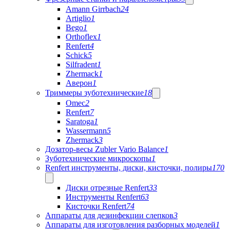
Amann Girrbach
24
Artiglio
1
Bego
1
Orthoflex
1
Renfert
4
Schick
5
Silfradent
1
Zhermack
1
Аверон
1
Триммеры зуботехнические
18
Omec
2
Renfert
7
Saratoga
1
Wassermann
5
Zhermack
3
Дозатор-весы Zubler Vario Balance
1
Зуботехнические микроскопы
1
Renfert инструменты, диски, кисточки, полиры
170
Диски отрезные Renfert
33
Инструменты Renfert
63
Кисточки Renfert
74
Аппараты для дезинфекции слепков
3
Аппараты для изготовления разборных моделей
1