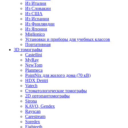
Из Италии
Из Словакии
Из США
Из Испании
Из Финляндии
Из Японии
Miglionico
Установки и приборы для учебных классов
Портативная
3D томографы
Castellini
MyRay
NewTom
Planmeca
PointNix для жилого дома (70 кВ)
HDX Dentri
Vatech
Стоматологические томографы
2D ортопантомографы
Sirona
KAVO, Gendex
Rayscan
Carestream
Soredex
Eighteeth