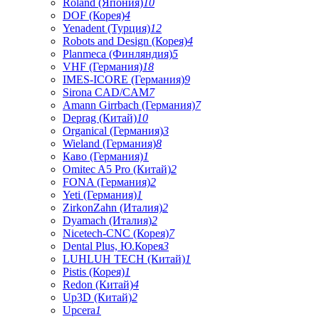
Roland (Япония)
10
DOF (Корея)
4
Yenadent (Турция)
12
Robots and Design (Корея)
4
Planmeca (Финляндия)
5
VHF (Германия)
18
IMES-ICORE (Германия)
9
Sirona CAD/CAM
7
Amann Girrbach (Германия)
7
Deprag (Китай)
10
Organical (Германия)
3
Wieland (Германия)
8
Каво (Германия)
1
Omitec A5 Pro (Китай)
2
FONA (Германия)
2
Yeti (Германия)
1
ZirkonZahn (Италия)
2
Dyamach (Италия)
2
Nicetech-CNC (Корея)
7
Dental Plus, Ю.Корея
3
LUHLUH TECH (Китай)
1
Pistis (Корея)
1
Redon (Китай)
4
Up3D (Китай)
2
Upcera
1