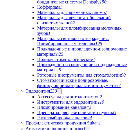
бондинговые системы Dentsply
150
Коффердам
1
Материалы для временных пломб
7
Материалы для лечения заболеваний
слизистых тканей
2
Материалы для пломбирования молочных
зубов
1
Материалы светового отверждения.
Пломбировочные материалы
125
Подкладочные и прокладочно-изолирующие
материалы
25
Полиры стоматологические
1
Прокладочно-изолирующие и подкладочные
материалы
5
Роторные инструменты для стоматологии
90
Стоматологические полировочные,
финирующие материалы и инструменты
7
Эндодонтия
230
Аксессуары для энтодонтистов
2
Инструменты для эндодонтии
119
Пломбирование каналов
42
Препараты для девитализации пульпы
5
Распломбировка каналов
44
Профилактическая продукция Sultan
1
Анестетики, шприцы и иглы
1