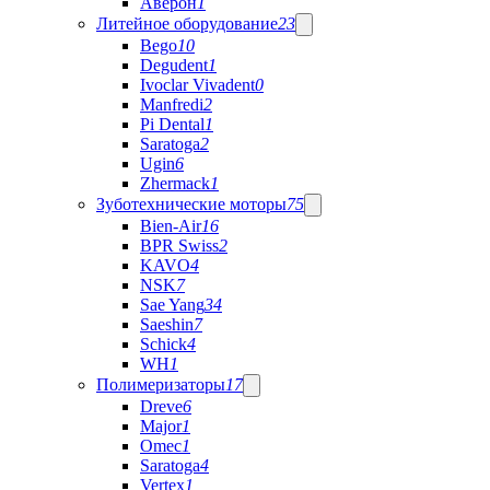
Аверон
1
Литейное оборудование
23
Bego
10
Degudent
1
Ivoclar Vivadent
0
Manfredi
2
Pi Dental
1
Saratoga
2
Ugin
6
Zhermack
1
Зуботехнические моторы
75
Bien-Air
16
BPR Swiss
2
KAVO
4
NSK
7
Sae Yang
34
Saeshin
7
Schick
4
WH
1
Полимеризаторы
17
Dreve
6
Major
1
Omec
1
Saratoga
4
Vertex
1