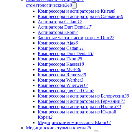
стоматологические
248
Компрессоры и аспираторы из Китая
0
Компрессоры и аспираторы из Словакии
0
Аспираторы Cattani
12
Аспираторы Durr Dental
17
Аспираторы Ekom
7
Запасные части к аспираторам Durr
27
Компрессоры Ajax
6
Компрессоры Cattani
11
Компрессоры Durr Dental
10
Компрессоры Ekom
25
Компрессоры Kaeser
18
Компрессоры MGF
36
Компрессоры Remeza
39
Компрессоры Werther
3
Компрессоры Wuerwei
17
Компрессоры для Cad Cam
2
Компрессоры и аспираторы из Белоруссии
39
Компрессоры и аспираторы из Германии
71
Компрессоры и аспираторы из Италии
79
Компрессоры и аспираторы из Южной
Кореи
2
Медицинские компрессоры Ekom
17
Медицинские стулья и кресла
26