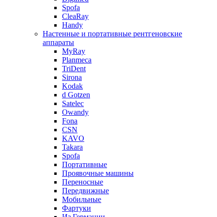
Spofa
CleaRay
Handy
Настенные и портативные рентгеновские
аппараты
MyRay
Planmeca
TriDent
Sirona
Kodak
d Gotzen
Satelec
Owandy
Fona
CSN
KAVO
Takara
Spofa
Портативные
Проявочные машины
Переносные
Передвижные
Мобильные
Фартуки
Из Германии