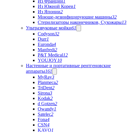
Из Франции
1
Из Южной Кореи
1
Из Японии
2
Моюще-дезинфицирующие машины
32
Стерилизаторы наконечников, Сухожары
13
Ультразвуковые мойки
61
Codyson
32
Durr
1
Euronda
4
Manfredi
2
P&T Medical
12
YOUJOY
10
Настенные и портативные рентгеновские
аппараты
161
MyRay
3
Planmeca
2
TriDent
2
Sirona
3
Kodak
2
d Gotzen
2
Owandy
1
Satelec
2
Fona
4
CSN
4
KAVO
1