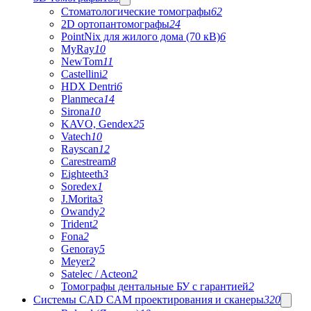
Стоматологические томографы
62
2D ортопантомографы
24
PointNix для жилого дома (70 кВ)
6
MyRay
10
NewTom
11
Castellini
2
HDX Dentri
6
Planmeca
14
Sirona
10
KAVO, Gendex
25
Vatech
10
Rayscan
12
Carestream
8
Eighteeth
3
Soredex
1
J.Morita
3
Owandy
2
Trident
2
Fona
2
Genoray
5
Meyer
2
Satelec / Acteon
2
Томографы дентальные БУ с гарантией
2
Системы CAD CAM проектирования и сканеры
320