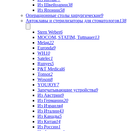
Из Швейцарии
38
Из Японии
58
Операционные столы хирургические
9
Автоклавы и стерилизаторы для стоматологов
138
Stern Weber
6
MOCOM, STATIM, Tuttnauer
13
Melag
22
Euronda
9
WH
10
Satelec
1
Runyes
5
P&T Medical
6
Tonsor
2
Woson
8
YOUJOY
7
Запечатывающие устройства
9
Из Австрии
9
Из Германии
20
Из Израиля
4
Из Италии
43
Из Канады
5
Из Китая
14
Из России
1