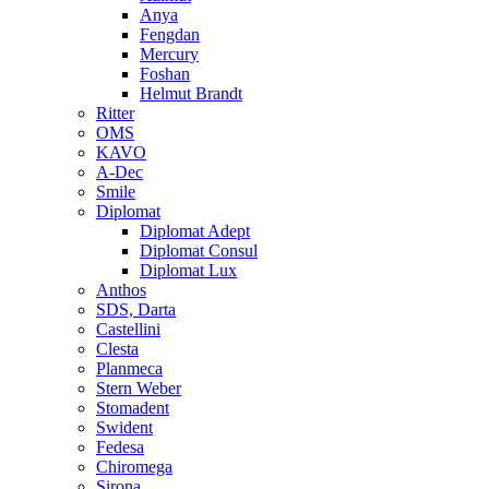
Anya
Fengdan
Mercury
Foshan
Helmut Brandt
Ritter
OMS
KAVO
A-Dec
Smile
Diplomat
Diplomat Adept
Diplomat Consul
Diplomat Lux
Anthos
SDS, Darta
Castellini
Clesta
Planmeca
Stern Weber
Stomadent
Swident
Fedesa
Chiromega
Sirona