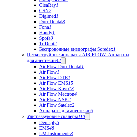
CleaRay
1
CSN
2
Digimed
1
Durr Dental
8
Fona
1
Handy
1
Spofa
0
TriDent
2
Беспроводные визиографы Soredex
1
Пескоструйные аппараты AIR FLOW. Аппараты
для анестезии
42
Air Flow Durr Dental
1
Air Flow
1
Air Flow DTE
1
Air Flow EMS
15
Air Flow Kavo
13
Air Flow Mectron
4
Air Flow NSK
2
Air Flow Satelec
2
Аппараты для анестезии
3
Ультразвуковые скалеры
110
Dentsply
5
EMS
48
LM-Instruments
8