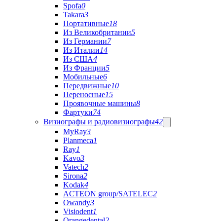
Spofa
0
Takara
3
Портативные
18
Из Великобритании
5
Из Германии
7
Из Италии
14
Из США
4
Из Франции
5
Мобильные
6
Передвижные
10
Переносные
15
Проявочные машины
8
Фартуки
74
Визиографы и радиовизиографы
42
MyRay
3
Planmeca
1
Ray
1
Kavo
3
Vatech
2
Sirona
2
Kodak
4
ACTEON group/SATELEC
2
Owandy
3
Visiodent
1
Orangedental
2