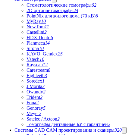
Стоматологические томографы
62
2D ортопантомографы
24
PointNix для жилого дома (70 кВ)
6
MyRay
10
NewTom
11
Castellini
2
HDX Dentri
6
Planmeca
14
Sirona
10
KAVO, Gendex
25
Vatech
10
Rayscan
12
Carestream
8
Eighteeth
3
Soredex
1
J.Morita
3
Owandy
2
Trident
2
Fona
2
Genoray
5
Meyer
2
Satelec / Acteon
2
Томографы дентальные БУ с гарантией
2
Системы CAD CAM проектирования и сканеры
320