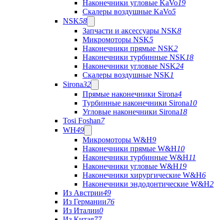
Наконечники угловые KaVo
19
Скалеры воздушные KaVo
5
NSK
58
Запчасти и аксессуары NSK
8
Микромоторы NSK
5
Наконечники прямые NSK
2
Наконечники турбинные NSK
18
Наконечники угловые NSK
24
Скалеры воздушные NSK
1
Sirona
32
Прямые наконечники Sirona
4
Турбинные наконечники Sirona
10
Угловые наконечники Sirona
18
Tosi Foshan
7
WH
49
Микромоторы W&H
9
Наконечники прямые W&H
10
Наконечники турбинные W&H
11
Наконечники угловые W&H
19
Наконечники хирургические W&H
6
Наконечники эндодонтические W&H
2
Из Австрии
49
Из Германии
76
Из Италии
0
Из Китая
77