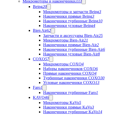
Микромоторы и наконечники
333
Being
20
Микромоторы и запчасти Being
3
Наконечники прямые Being
3
Наконечники турбинные Being
10
Наконечники угловые Being
4
Bien Air
62
Запчасти и аксессуары Bien-Air
25
Микромоторы Bien-Air
21
Наконечники прямые Bien-Air
2
Наконечники турбинные Bien-Air
6
Наконечники угловые Bien-Air
8
COXO
57
Микромоторы COXO
4
Наборы наконечников COXO
6
Прямые наконечники COXO
4
Турбинные наконечники COXO
30
Угловые наконечники COXO
13
Faro
1
Наконечники турбинные Faro
1
KAVO
46
Микромоторы KaVo
5
Наконечники прямые KaVo
3
Наконечники турбинные KaVo
14