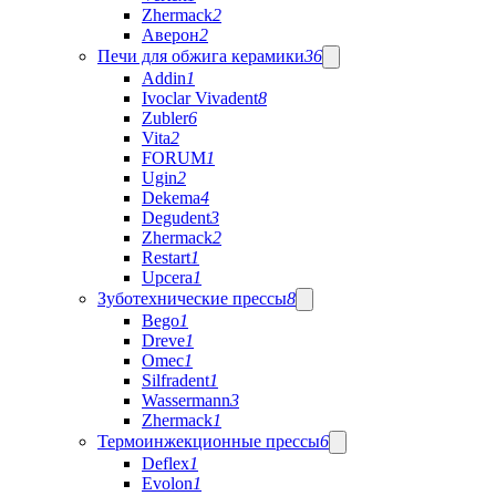
Zhermack
2
Аверон
2
Печи для обжига керамики
36
Addin
1
Ivoclar Vivadent
8
Zubler
6
Vita
2
FORUM
1
Ugin
2
Dekema
4
Degudent
3
Zhermack
2
Restart
1
Upcera
1
Зуботехнические прессы
8
Bego
1
Dreve
1
Omec
1
Silfradent
1
Wassermann
3
Zhermack
1
Термоинжекционные прессы
6
Deflex
1
Evolon
1