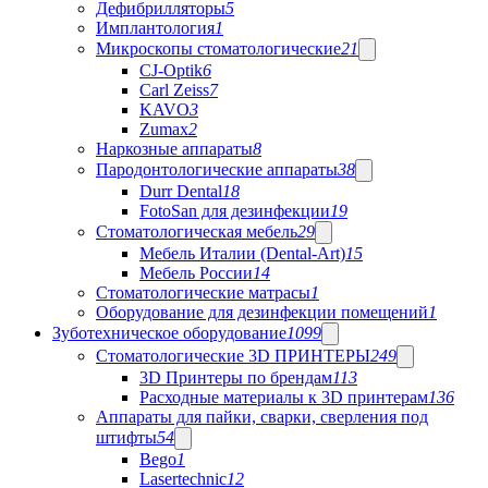
Дефибрилляторы
5
Имплантология
1
Микроскопы стоматологические
21
CJ-Optik
6
Carl Zeiss
7
KAVO
3
Zumax
2
Наркозные аппараты
8
Пародонтологические аппараты
38
Durr Dental
18
FotoSan для дезинфекции
19
Стоматологическая мебель
29
Мебель Италии (Dental-Art)
15
Мебель России
14
Стоматологические матрасы
1
Оборудование для дезинфекции помещений
1
Зуботехническое оборудование
1099
Стоматологические 3D ПРИНТЕРЫ
249
3D Принтеры по брендам
113
Расходные материалы к 3D принтерам
136
Аппараты для пайки, сварки, сверления под
штифты
54
Bego
1
Lasertechnic
12