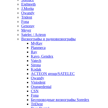
Eighteeth
J.Morita
Owandy
Trident
Fona
Genoray
Meyer
Satelec / Acteon
Визиографы и радиовизиографы
MyRay
Planmeca
Ray
Kavo, Gendex
Vatech
Sirona
Kodak
ACTEON group/SATELEC
Owandy
Visiodent
Orangedental
CSN
Fona
Беспроводные визиографы Soredex
TriDent