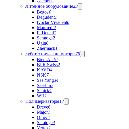
Аверон
1
Литейное оборудование
23
Bego
10
Degudent
1
Ivoclar Vivadent
0
Manfredi
2
Pi Dental
1
Saratoga
2
Ugin
6
Zhermack
1
Зуботехнические моторы
75
Bien-Air
16
BPR Swiss
2
KAVO
4
NSK
7
Sae Yang
34
Saeshin
7
Schick
4
WH
1
Полимеризаторы
17
Dreve
6
Major
1
Omec
1
Saratoga
4
Vertex
1