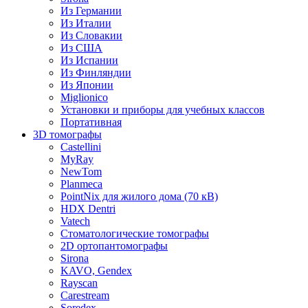
Из Германии
Из Италии
Из Словакии
Из США
Из Испании
Из Финляндии
Из Японии
Miglionico
Установки и приборы для учебных классов
Портативная
3D томографы
Castellini
MyRay
NewTom
Planmeca
PointNix для жилого дома (70 кВ)
HDX Dentri
Vatech
Стоматологические томографы
2D ортопантомографы
Sirona
KAVO, Gendex
Rayscan
Carestream
Soredex