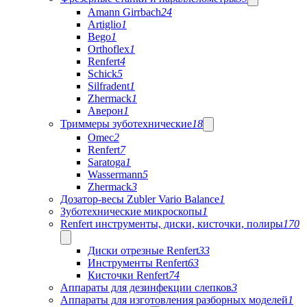
Amann Girrbach
24
Artiglio
1
Bego
1
Orthoflex
1
Renfert
4
Schick
5
Silfradent
1
Zhermack
1
Аверон
1
Триммеры зуботехнические
18
Omec
2
Renfert
7
Saratoga
1
Wassermann
5
Zhermack
3
Дозатор-весы Zubler Vario Balance
1
Зуботехнические микроскопы
1
Renfert инструменты, диски, кисточки, полиры
170
Диски отрезные Renfert
33
Инструменты Renfert
63
Кисточки Renfert
74
Аппараты для дезинфекции слепков
3
Аппараты для изготовления разборных моделей
1