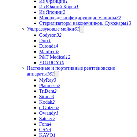
Из Франции
1
Из Южной Кореи
1
Из Японии
2
Моюще-дезинфицирующие машины
32
Стерилизаторы наконечников, Сухожары
13
Ультразвуковые мойки
61
Codyson
32
Durr
1
Euronda
4
Manfredi
2
P&T Medical
12
YOUJOY
10
Настенные и портативные рентгеновские
аппараты
161
MyRay
3
Planmeca
2
TriDent
2
Sirona
3
Kodak
2
d Gotzen
2
Owandy
1
Satelec
2
Fona
4
CSN
4
KAVO
1