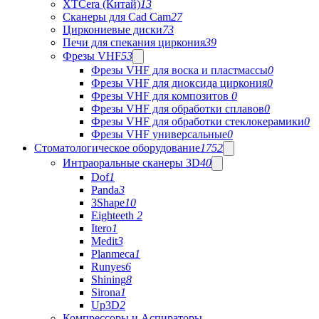
XTCera (Китай)
13
Сканеры для Cad Cam
27
Циркониевые диски
73
Печи для спекания циркония
39
Фрезы VHF
53
Фрезы VHF для воска и пластмассы
0
Фрезы VHF для диоксида циркония
0
Фрезы VHF для композитов
0
Фрезы VHF для обработки сплавов
0
Фрезы VHF для обработки стеклокерамики
0
Фрезы VHF универсальные
0
Стоматологическое оборудование
1752
Интраоральные сканеры 3D
40
Dof
1
Panda
3
3Shape
10
Eighteeth
2
Itero
1
Medit
3
Planmeca
1
Runyes
6
Shining
8
Sirona
1
Up3D
2
Компрессоры и Аспираторы