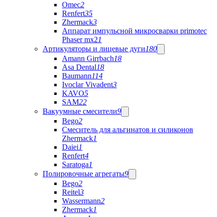
Omec
2
Renfert
35
Zhermack
3
Аппарат импульсной микросварки primotec
Phaser mx2
1
Артикуляторы и лицевые дуги
180
Amann Girrbach
18
Asa Dental
18
Baumann
114
Ivoclar Vivadent
3
KAVO
5
SAM
22
Вакуумные смесители
9
Bego
2
Cмеситель для альгинатов и силиконов
Zhermack
1
Daiei
1
Renfert
4
Saratoga
1
Полировочные агрегаты
9
Bego
2
Reitel
3
Wassermann
2
Zhermack
1