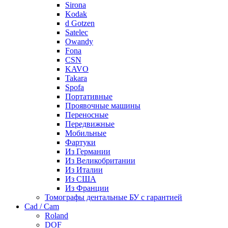
Sirona
Kodak
d Gotzen
Satelec
Owandy
Fona
CSN
KAVO
Takara
Spofa
Портативные
Проявочные машины
Переносные
Передвижные
Мобильные
Фартуки
Из Германии
Из Великобритании
Из Италии
Из США
Из Франции
Томографы дентальные БУ с гарантией
Cad / Cam
Roland
DOF