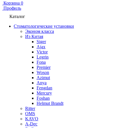
Корзина
0
Профиль
Каталог
Стоматологические установки
Эконом класса
Из Китая
Siger
Ajax
Victor
Legrin
Fona
Premier
Woson
Azimut
Anya
Fengdan
Mercury
Foshan
Helmut Brandt
Ritter
OMS
KAVO
A-Dec