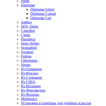
Smile
Diplomat
Diplomat Adept
Diplomat Consul
Diplomat Lux
Anthos
SDS, Darta
Castellini
Clesta
Planmeca
Stern Weber
Stomadent
Swident
Fedesa
Chiromega
Sirona
Из Германии
Из Италии
Из Словакии
Из США
Из Испании
Из Финляндии
Из Японии
Miglionico
Установки и приборы для учебных классов