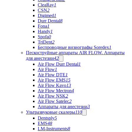
CleaRay
1
CSN
2
Digimed
1
Durr Dental
8
Fona
1
Handy
1
Spofa
0
TriDent
2
Беспроводные визиографы Soredex
1
Пескоструйные аппараты AIR FLOW. Аппараты
для анестезии
42
Air Flow Durr Dental
1
Air Flow
1
Air Flow DTE
1
Air Flow EMS
15
Air Flow Kavo
13
Air Flow Mectron
4
Air Flow NSK
2
Air Flow Satelec
2
Аппараты для анестезии
3
Ультразвуковые скалеры
110
Dentsply
5
EMS
48
LM-Instruments
8