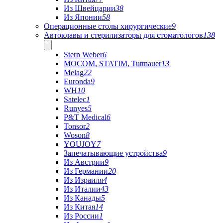
Из Швейцарии
38
Из Японии
58
Операционные столы хирургические
9
Автоклавы и стерилизаторы для стоматологов
138
Stern Weber
6
MOCOM, STATIM, Tuttnauer
13
Melag
22
Euronda
9
WH
10
Satelec
1
Runyes
5
P&T Medical
6
Tonsor
2
Woson
8
YOUJOY
7
Запечатывающие устройства
9
Из Австрии
9
Из Германии
20
Из Израиля
4
Из Италии
43
Из Канады
5
Из Китая
14
Из России
1