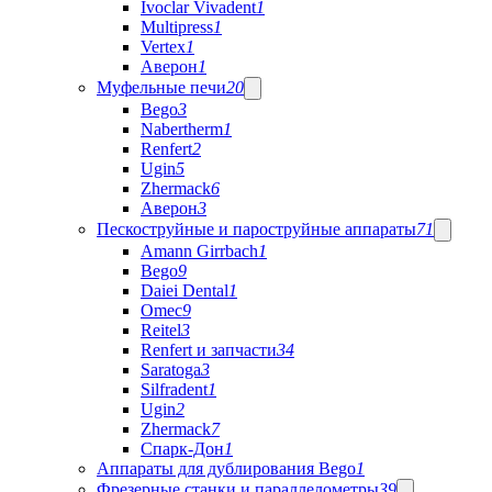
Ivoclar Vivadent
1
Multipress
1
Vertex
1
Аверон
1
Муфельные печи
20
Bego
3
Nabertherm
1
Renfert
2
Ugin
5
Zhermack
6
Аверон
3
Пескоструйные и пароструйные аппараты
71
Amann Girrbach
1
Bego
9
Daiei Dental
1
Omec
9
Reitel
3
Renfert и запчасти
34
Saratoga
3
Silfradent
1
Ugin
2
Zhermack
7
Спарк-Дон
1
Аппараты для дублирования Bego
1
Фрезерные станки и параллелометры
39