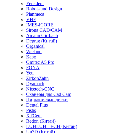
Yenadent
Robots and Design
Planmeca
VHF
IMES-ICORE
Sirona CAD/CAM
Amann Girrbach
Deprag (Китай)
Organical
Wieland
Каво
Omitec A5 Pro
FONA
Yeti
ZirkonZahn
Dyamach
Nicetech-CNC
Сканеры для Cad Cam
Циркониевые диски
Dental Plus
Pistis
XTCera
Redon (Китай)
LUHLUH TECH (Китай)
Up3D (Китай)