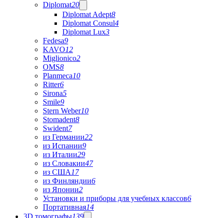
Diplomat
20
Diplomat Adept
8
Diplomat Consul
4
Diplomat Lux
3
Fedesa
9
KAVO
12
Miglionico
2
OMS
8
Planmeca
10
Ritter
6
Sirona
5
Smile
9
Stern Weber
10
Stomadent
8
Swident
7
из Германии
22
из Испании
9
из Италии
29
из Словакии
47
из США
17
из Финляндии
6
из Японии
2
Установки и приборы для учебных классов
6
Портативная
14
3D томографы
139