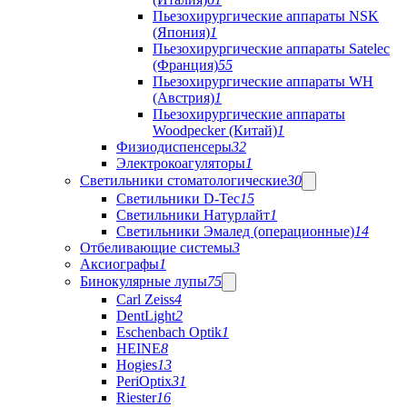
Пьезохирургические аппараты NSK
(Япония)
1
Пьезохирургические аппараты Satelec
(Франция)
55
Пьезохирургические аппараты WH
(Австрия)
1
Пьезохирургические аппараты
Woodpecker (Китай)
1
Физиодиспенсеры
32
Электрокоагуляторы
1
Светильники стоматологические
30
Светильники D-Tec
15
Светильники Натурлайт
1
Светильники Эмалед (операционные)
14
Отбеливающие системы
3
Аксиографы
1
Бинокулярные лупы
75
Carl Zeiss
4
DentLight
2
Eschenbach Optik
1
HEINE
8
Hogies
13
PeriOptix
31
Riester
16