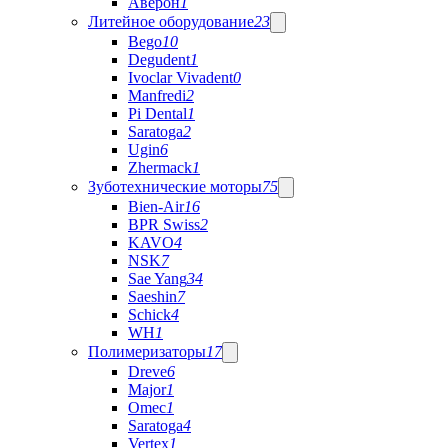
Аверон
1
Литейное оборудование
23
Bego
10
Degudent
1
Ivoclar Vivadent
0
Manfredi
2
Pi Dental
1
Saratoga
2
Ugin
6
Zhermack
1
Зуботехнические моторы
75
Bien-Air
16
BPR Swiss
2
KAVO
4
NSK
7
Sae Yang
34
Saeshin
7
Schick
4
WH
1
Полимеризаторы
17
Dreve
6
Major
1
Omec
1
Saratoga
4
Vertex
1