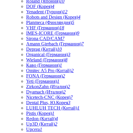
Roland (Япония)
10
DOF (Корея)
4
Yenadent (Турция)
12
Robots and Design (Корея)
4
Planmeca (Финляндия)
5
VHF (Германия)
18
IMES-ICORE (Германия)
9
Sirona CAD/CAM
7
Amann Girrbach (Германия)
7
Deprag (Китай)
10
Organical (Германия)
3
Wieland (Германия)
8
Каво (Германия)
1
Omitec A5 Pro (Китай)
2
FONA (Германия)
2
Yeti (Германия)
1
ZirkonZahn (Италия)
2
Dyamach (Италия)
2
Nicetech-CNC (Корея)
7
Dental Plus, Ю.Корея
3
LUHLUH TECH (Китай)
1
Pistis (Корея)
1
Redon (Китай)
4
Up3D (Китай)
2
Upcera
1