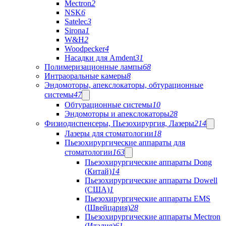
Mectron
2
NSK
6
Satelec
3
Sirona
1
W&H
2
Woodpecker
4
Насадки для Amdent
31
Полимеризационные лампы
68
Интраоральные камеры
8
Эндомоторы, апекслокаторы, обтурационные
системы
47
Обтурационные системы
10
Эндомоторы и апекслокаторы
28
Физиодиспенсеры, Пьезохирургия, Лазеры
214
Лазеры для стоматологии
18
Пьезохирургические аппараты для
стоматологии
163
Пьезохирургические аппараты Dong
(Китай)
14
Пьезохирургические аппараты Dowell
(США)
1
Пьезохирургические аппараты EMS
(Швейцария)
28
Пьезохирургические аппараты Mectron
(Италия)
61