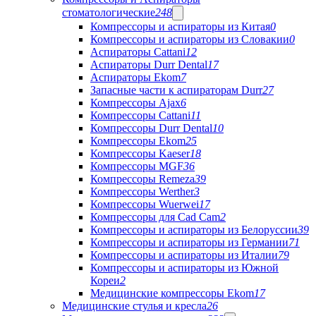
стоматологические
248
Компрессоры и аспираторы из Китая
0
Компрессоры и аспираторы из Словакии
0
Аспираторы Cattani
12
Аспираторы Durr Dental
17
Аспираторы Ekom
7
Запасные части к аспираторам Durr
27
Компрессоры Ajax
6
Компрессоры Cattani
11
Компрессоры Durr Dental
10
Компрессоры Ekom
25
Компрессоры Kaeser
18
Компрессоры MGF
36
Компрессоры Remeza
39
Компрессоры Werther
3
Компрессоры Wuerwei
17
Компрессоры для Cad Cam
2
Компрессоры и аспираторы из Белоруссии
39
Компрессоры и аспираторы из Германии
71
Компрессоры и аспираторы из Италии
79
Компрессоры и аспираторы из Южной
Кореи
2
Медицинские компрессоры Ekom
17
Медицинские стулья и кресла
26