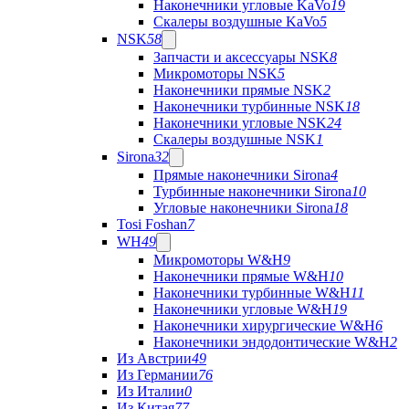
Наконечники угловые KaVo
19
Скалеры воздушные KaVo
5
NSK
58
Запчасти и аксессуары NSK
8
Микромоторы NSK
5
Наконечники прямые NSK
2
Наконечники турбинные NSK
18
Наконечники угловые NSK
24
Скалеры воздушные NSK
1
Sirona
32
Прямые наконечники Sirona
4
Турбинные наконечники Sirona
10
Угловые наконечники Sirona
18
Tosi Foshan
7
WH
49
Микромоторы W&H
9
Наконечники прямые W&H
10
Наконечники турбинные W&H
11
Наконечники угловые W&H
19
Наконечники хирургические W&H
6
Наконечники эндодонтические W&H
2
Из Австрии
49
Из Германии
76
Из Италии
0
Из Китая
77