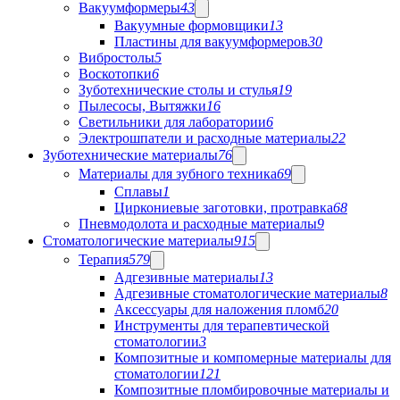
Вакуумформеры
43
Вакуумные формовщики
13
Пластины для вакуумформеров
30
Вибростолы
5
Воскотопки
6
Зуботехнические столы и стулья
19
Пылесосы, Вытяжки
16
Светильники для лаборатории
6
Электрошпатели и расходные материалы
22
Зуботехнические материалы
76
Материалы для зубного техника
69
Сплавы
1
Циркониевые заготовки, протравка
68
Пневмодолота и расходные материалы
9
Стоматологические материалы
915
Терапия
579
Адгезивные материалы
13
Адгезивные стоматологические материалы
8
Аксессуары для наложения пломб
20
Инструменты для терапевтической
стоматологии
3
Композитные и компомерные материалы для
стоматологии
121
Композитные пломбировочные материалы и