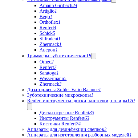
Amann Girrbach
24
Artiglio
1
Bego
1
Orthoflex
1
Renfert
4
Schick
5
Silfradent
1
Zhermack
1
Аверон
1
Триммеры зуботехнические
18
Omec
2
Renfert
7
Saratoga
1
Wassermann
5
Zhermack
3
Дозатор-весы Zubler Vario Balance
1
Зуботехнические микроскопы
1
Renfert инструменты, диски, кисточки, полиры
170
Диски отрезные Renfert
33
Инструменты Renfert
63
Кисточки Renfert
74
Аппараты для дезинфекции слепков
3
Аппараты для изготовления разборных моделей
1