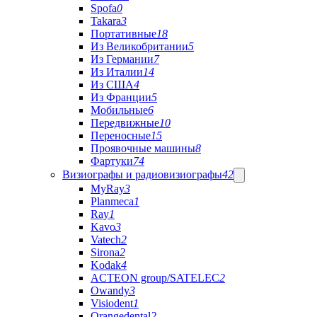
Spofa
0
Takara
3
Портативные
18
Из Великобритании
5
Из Германии
7
Из Италии
14
Из США
4
Из Франции
5
Мобильные
6
Передвижные
10
Переносные
15
Проявочные машины
8
Фартуки
74
Визиографы и радиовизиографы
42
MyRay
3
Planmeca
1
Ray
1
Kavo
3
Vatech
2
Sirona
2
Kodak
4
ACTEON group/SATELEC
2
Owandy
3
Visiodent
1
Orangedental
2