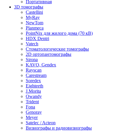
Портативная
3D томографы
Castellini
MyRay
NewTom
Planmeca
PointNix для жилого дома (70 кВ)
HDX Dentri
Vatech
Стоматологические томографы
2D ортопантомографы
Sirona
KAVO, Gendex
Rayscan
Carestream
Soredex
Eighteeth
J.Morita
Owandy
Trident
Fona
Genoray
Meyer
Satelec / Acteon
Визиографы и радиовизиографы