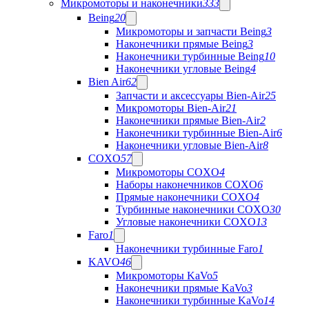
Микромоторы и наконечники
333
Being
20
Микромоторы и запчасти Being
3
Наконечники прямые Being
3
Наконечники турбинные Being
10
Наконечники угловые Being
4
Bien Air
62
Запчасти и аксессуары Bien-Air
25
Микромоторы Bien-Air
21
Наконечники прямые Bien-Air
2
Наконечники турбинные Bien-Air
6
Наконечники угловые Bien-Air
8
COXO
57
Микромоторы COXO
4
Наборы наконечников COXO
6
Прямые наконечники COXO
4
Турбинные наконечники COXO
30
Угловые наконечники COXO
13
Faro
1
Наконечники турбинные Faro
1
KAVO
46
Микромоторы KaVo
5
Наконечники прямые KaVo
3
Наконечники турбинные KaVo
14