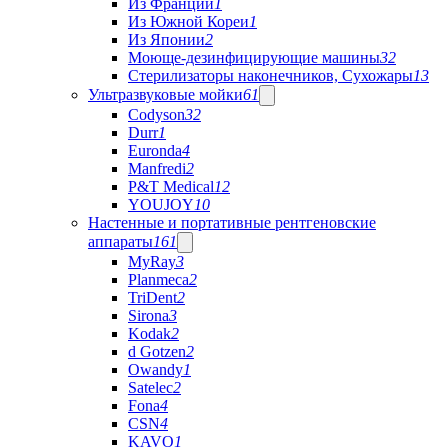
Из Франции
1
Из Южной Кореи
1
Из Японии
2
Моюще-дезинфицирующие машины
32
Стерилизаторы наконечников, Сухожары
13
Ультразвуковые мойки
61
Codyson
32
Durr
1
Euronda
4
Manfredi
2
P&T Medical
12
YOUJOY
10
Настенные и портативные рентгеновские
аппараты
161
MyRay
3
Planmeca
2
TriDent
2
Sirona
3
Kodak
2
d Gotzen
2
Owandy
1
Satelec
2
Fona
4
CSN
4
KAVO
1