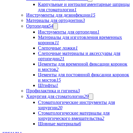
Карпульные и интралигаментарные шприцы
для стоматологии
1
Инструменты для дезинфекции
15
Материалы для ортодонтии
3
Ортопедия
54
Инструменты для ортопедии
1
Материалы для изготовления временных
коронок
11
Слепочные ложки
1
Слепочные материалы и аксессуары для
ортопедии
21
Цементы для временной фиксации коронок
и мостов
2
Цементы для постоянной фиксации коронок
и мостов
15
Штифты
1
Профилактика и гигиена
3
Хирургия для стоматологии
29
Стоматологические инструменты для
хирургии
20
Стоматологические материалы для
хирургического вмешательства
2
Шовные материалы
6