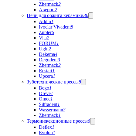
Zhermack
2
Аверон
2
Печи для обжига керамики
36
Addin
1
Ivoclar Vivadent
8
Zubler
6
Vita
2
FORUM
1
Ugin
2
Dekema
4
Degudent
3
Zhermack
2
Restart
1
Upcera
1
Зуботехнические прессы
8
Bego
1
Dreve
1
Omec
1
Silfradent
1
Wassermann
3
Zhermack
1
Термоинжекционные прессы
6
Deflex
1
Evolon
1