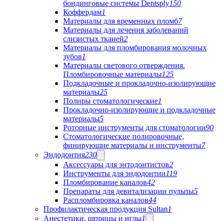
бондинговые системы Dentsply
150
Коффердам
1
Материалы для временных пломб
7
Материалы для лечения заболеваний
слизистых тканей
2
Материалы для пломбирования молочных
зубов
1
Материалы светового отверждения.
Пломбировочные материалы
125
Подкладочные и прокладочно-изолирующие
материалы
25
Полиры стоматологические
1
Прокладочно-изолирующие и подкладочные
материалы
5
Роторные инструменты для стоматологии
90
Стоматологические полировочные,
финирующие материалы и инструменты
7
Эндодонтия
230
Аксессуары для энтодонтистов
2
Инструменты для эндодонтии
119
Пломбирование каналов
42
Препараты для девитализации пульпы
5
Распломбировка каналов
44
Профилактическая продукция Sultan
1
Анестетики, шприцы и иглы
1