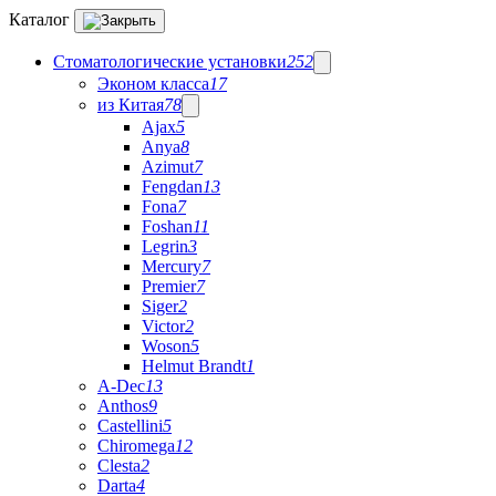
Каталог
Стоматологические установки
252
Эконом класса
17
из Китая
78
Ajax
5
Anya
8
Azimut
7
Fengdan
13
Fona
7
Foshan
11
Legrin
3
Mercury
7
Premier
7
Siger
2
Victor
2
Woson
5
Helmut Brandt
1
A-Dec
13
Anthos
9
Castellini
5
Chiromega
12
Clesta
2
Darta
4