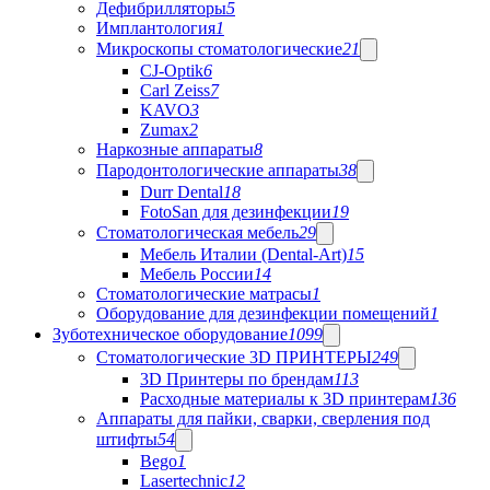
Дефибрилляторы
5
Имплантология
1
Микроскопы стоматологические
21
CJ-Optik
6
Carl Zeiss
7
KAVO
3
Zumax
2
Наркозные аппараты
8
Пародонтологические аппараты
38
Durr Dental
18
FotoSan для дезинфекции
19
Стоматологическая мебель
29
Мебель Италии (Dental-Art)
15
Мебель России
14
Стоматологические матрасы
1
Оборудование для дезинфекции помещений
1
Зуботехническое оборудование
1099
Стоматологические 3D ПРИНТЕРЫ
249
3D Принтеры по брендам
113
Расходные материалы к 3D принтерам
136
Аппараты для пайки, сварки, сверления под
штифты
54
Bego
1
Lasertechnic
12