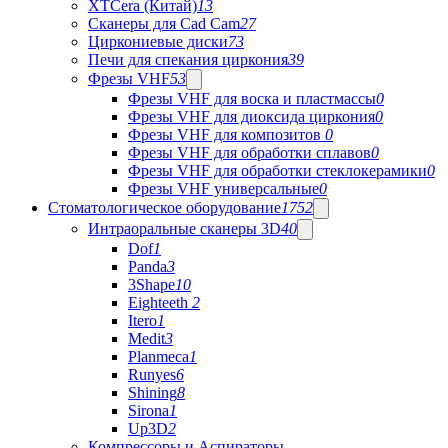
XTCera (Китай)
13
Сканеры для Cad Cam
27
Циркониевые диски
73
Печи для спекания циркония
39
Фрезы VHF
53
Фрезы VHF для воска и пластмассы
0
Фрезы VHF для диоксида циркония
0
Фрезы VHF для композитов
0
Фрезы VHF для обработки сплавов
0
Фрезы VHF для обработки стеклокерамики
0
Фрезы VHF универсальные
0
Стоматологическое оборудование
1752
Интраоральные сканеры 3D
40
Dof
1
Panda
3
3Shape
10
Eighteeth
2
Itero
1
Medit
3
Planmeca
1
Runyes
6
Shining
8
Sirona
1
Up3D
2
Компрессоры и Аспираторы