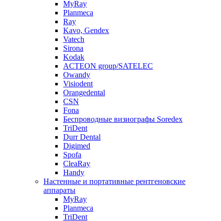
MyRay
Planmeca
Ray
Kavo, Gendex
Vatech
Sirona
Kodak
ACTEON group/SATELEC
Owandy
Visiodent
Orangedental
CSN
Fona
Беспроводные визиографы Soredex
TriDent
Durr Dental
Digimed
Spofa
CleaRay
Handy
Настенные и портативные рентгеновские
аппараты
MyRay
Planmeca
TriDent