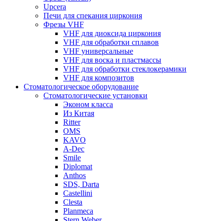
Upcera
Печи для спекания циркония
Фрезы VHF
VHF для диоксида циркония
VHF для обработки сплавов
VHF универсальные
VHF для воска и пластмассы
VHF для обработки стеклокерамики
VHF для композитов
Стоматологическое оборудование
Стоматологические установки
Эконом класса
Из Китая
Ritter
OMS
KAVO
A-Dec
Smile
Diplomat
Anthos
SDS, Darta
Castellini
Clesta
Planmeca
Stern Weber