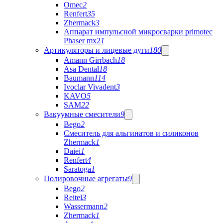
Omec
2
Renfert
35
Zhermack
3
Аппарат импульсной микросварки primotec
Phaser mx2
1
Артикуляторы и лицевые дуги
180
Amann Girrbach
18
Asa Dental
18
Baumann
114
Ivoclar Vivadent
3
KAVO
5
SAM
22
Вакуумные смесители
9
Bego
2
Cмеситель для альгинатов и силиконов
Zhermack
1
Daiei
1
Renfert
4
Saratoga
1
Полировочные агрегаты
9
Bego
2
Reitel
3
Wassermann
2
Zhermack
1