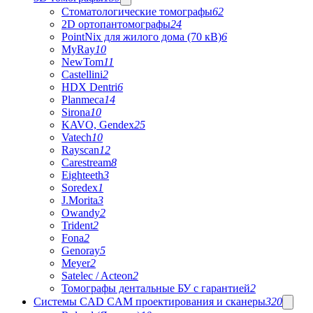
Стоматологические томографы
62
2D ортопантомографы
24
PointNix для жилого дома (70 кВ)
6
MyRay
10
NewTom
11
Castellini
2
HDX Dentri
6
Planmeca
14
Sirona
10
KAVO, Gendex
25
Vatech
10
Rayscan
12
Carestream
8
Eighteeth
3
Soredex
1
J.Morita
3
Owandy
2
Trident
2
Fona
2
Genoray
5
Meyer
2
Satelec / Acteon
2
Томографы дентальные БУ с гарантией
2
Системы CAD CAM проектирования и сканеры
320