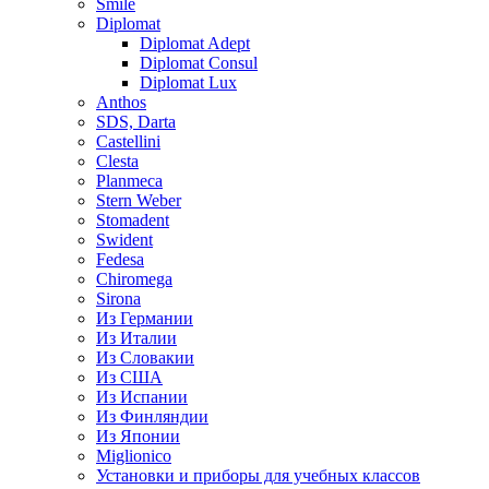
Smile
Diplomat
Diplomat Adept
Diplomat Consul
Diplomat Lux
Anthos
SDS, Darta
Castellini
Clesta
Planmeca
Stern Weber
Stomadent
Swident
Fedesa
Chiromega
Sirona
Из Германии
Из Италии
Из Словакии
Из США
Из Испании
Из Финляндии
Из Японии
Miglionico
Установки и приборы для учебных классов