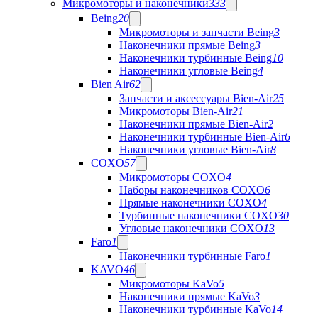
Микромоторы и наконечники
333
Being
20
Микромоторы и запчасти Being
3
Наконечники прямые Being
3
Наконечники турбинные Being
10
Наконечники угловые Being
4
Bien Air
62
Запчасти и аксессуары Bien-Air
25
Микромоторы Bien-Air
21
Наконечники прямые Bien-Air
2
Наконечники турбинные Bien-Air
6
Наконечники угловые Bien-Air
8
COXO
57
Микромоторы COXO
4
Наборы наконечников COXO
6
Прямые наконечники COXO
4
Турбинные наконечники COXO
30
Угловые наконечники COXO
13
Faro
1
Наконечники турбинные Faro
1
KAVO
46
Микромоторы KaVo
5
Наконечники прямые KaVo
3
Наконечники турбинные KaVo
14