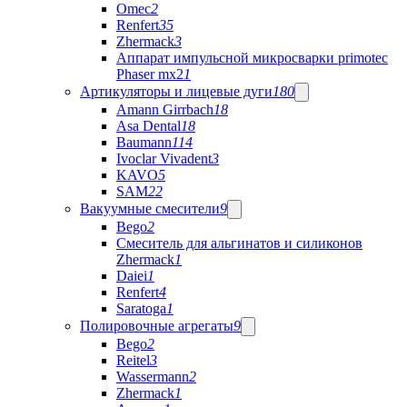
Omec
2
Renfert
35
Zhermack
3
Аппарат импульсной микросварки primotec
Phaser mx2
1
Артикуляторы и лицевые дуги
180
Amann Girrbach
18
Asa Dental
18
Baumann
114
Ivoclar Vivadent
3
KAVO
5
SAM
22
Вакуумные смесители
9
Bego
2
Cмеситель для альгинатов и силиконов
Zhermack
1
Daiei
1
Renfert
4
Saratoga
1
Полировочные агрегаты
9
Bego
2
Reitel
3
Wassermann
2
Zhermack
1