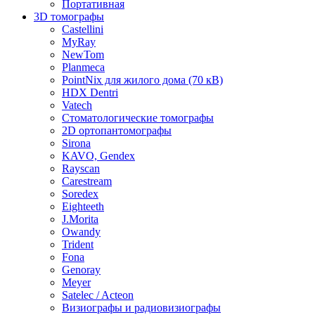
Портативная
3D томографы
Castellini
MyRay
NewTom
Planmeca
PointNix для жилого дома (70 кВ)
HDX Dentri
Vatech
Стоматологические томографы
2D ортопантомографы
Sirona
KAVO, Gendex
Rayscan
Carestream
Soredex
Eighteeth
J.Morita
Owandy
Trident
Fona
Genoray
Meyer
Satelec / Acteon
Визиографы и радиовизиографы