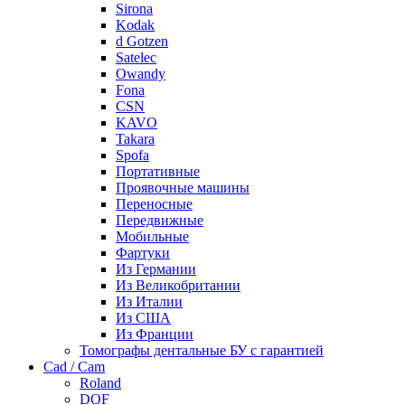
Sirona
Kodak
d Gotzen
Satelec
Owandy
Fona
CSN
KAVO
Takara
Spofa
Портативные
Проявочные машины
Переносные
Передвижные
Мобильные
Фартуки
Из Германии
Из Великобритании
Из Италии
Из США
Из Франции
Томографы дентальные БУ с гарантией
Cad / Cam
Roland
DOF