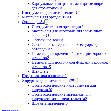
Карпульные и интралигаментарные шприцы
для стоматологии
1
Инструменты для дезинфекции
15
Материалы для ортодонтии
3
Ортопедия
54
Инструменты для ортопедии
1
Материалы для изготовления временных
коронок
11
Слепочные ложки
1
Слепочные материалы и аксессуары для
ортопедии
21
Цементы для временной фиксации коронок
и мостов
2
Цементы для постоянной фиксации коронок
и мостов
15
Штифты
1
Профилактика и гигиена
3
Хирургия для стоматологии
29
Стоматологические инструменты для
хирургии
20
Стоматологические материалы для
хирургического вмешательства
2
Шовные материалы
6