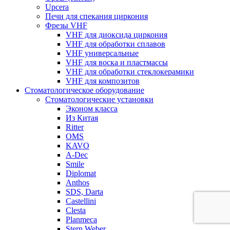
Upcera
Печи для спекания циркония
Фрезы VHF
VHF для диоксида циркония
VHF для обработки сплавов
VHF универсальные
VHF для воска и пластмассы
VHF для обработки стеклокерамики
VHF для композитов
Стоматологическое оборудование
Стоматологические установки
Эконом класса
Из Китая
Ritter
OMS
KAVO
A-Dec
Smile
Diplomat
Anthos
SDS, Darta
Castellini
Clesta
Planmeca
Stern Weber