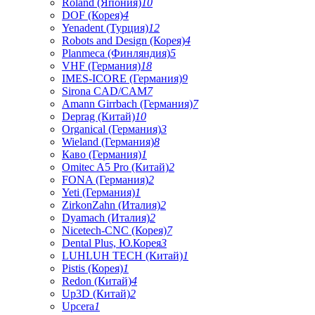
Roland (Япония)
10
DOF (Корея)
4
Yenadent (Турция)
12
Robots and Design (Корея)
4
Planmeca (Финляндия)
5
VHF (Германия)
18
IMES-ICORE (Германия)
9
Sirona CAD/CAM
7
Amann Girrbach (Германия)
7
Deprag (Китай)
10
Organical (Германия)
3
Wieland (Германия)
8
Каво (Германия)
1
Omitec A5 Pro (Китай)
2
FONA (Германия)
2
Yeti (Германия)
1
ZirkonZahn (Италия)
2
Dyamach (Италия)
2
Nicetech-CNC (Корея)
7
Dental Plus, Ю.Корея
3
LUHLUH TECH (Китай)
1
Pistis (Корея)
1
Redon (Китай)
4
Up3D (Китай)
2
Upcera
1