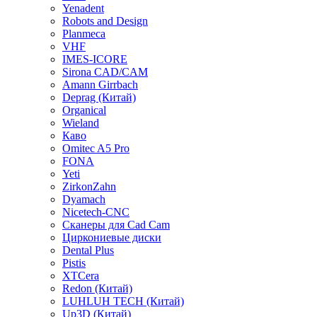
Yenadent
Robots and Design
Planmeca
VHF
IMES-ICORE
Sirona CAD/CAM
Amann Girrbach
Deprag (Китай)
Organical
Wieland
Каво
Omitec A5 Pro
FONA
Yeti
ZirkonZahn
Dyamach
Nicetech-CNC
Сканеры для Cad Cam
Циркониевые диски
Dental Plus
Pistis
XTCera
Redon (Китай)
LUHLUH TECH (Китай)
Up3D (Китай)