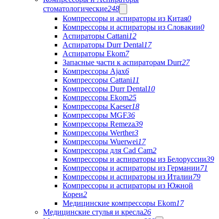
стоматологические
248
Компрессоры и аспираторы из Китая
0
Компрессоры и аспираторы из Словакии
0
Аспираторы Cattani
12
Аспираторы Durr Dental
17
Аспираторы Ekom
7
Запасные части к аспираторам Durr
27
Компрессоры Ajax
6
Компрессоры Cattani
11
Компрессоры Durr Dental
10
Компрессоры Ekom
25
Компрессоры Kaeser
18
Компрессоры MGF
36
Компрессоры Remeza
39
Компрессоры Werther
3
Компрессоры Wuerwei
17
Компрессоры для Cad Cam
2
Компрессоры и аспираторы из Белоруссии
39
Компрессоры и аспираторы из Германии
71
Компрессоры и аспираторы из Италии
79
Компрессоры и аспираторы из Южной
Кореи
2
Медицинские компрессоры Ekom
17
Медицинские стулья и кресла
26