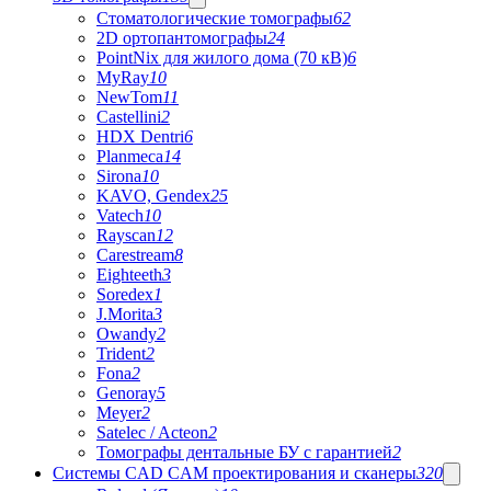
Стоматологические томографы
62
2D ортопантомографы
24
PointNix для жилого дома (70 кВ)
6
MyRay
10
NewTom
11
Castellini
2
HDX Dentri
6
Planmeca
14
Sirona
10
KAVO, Gendex
25
Vatech
10
Rayscan
12
Carestream
8
Eighteeth
3
Soredex
1
J.Morita
3
Owandy
2
Trident
2
Fona
2
Genoray
5
Meyer
2
Satelec / Acteon
2
Томографы дентальные БУ с гарантией
2
Системы CAD CAM проектирования и сканеры
320