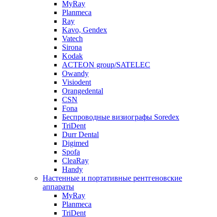
MyRay
Planmeca
Ray
Kavo, Gendex
Vatech
Sirona
Kodak
ACTEON group/SATELEC
Owandy
Visiodent
Orangedental
CSN
Fona
Беспроводные визиографы Soredex
TriDent
Durr Dental
Digimed
Spofa
CleaRay
Handy
Настенные и портативные рентгеновские
аппараты
MyRay
Planmeca
TriDent