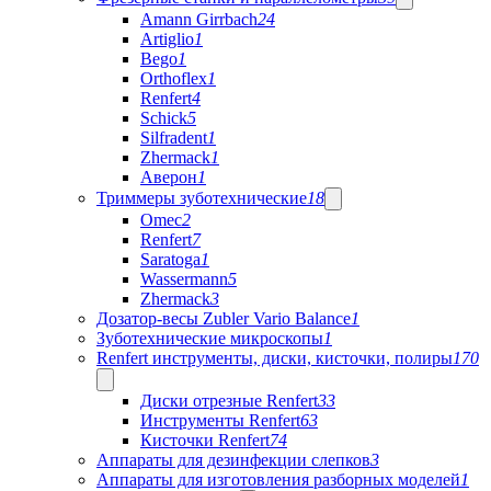
Amann Girrbach
24
Artiglio
1
Bego
1
Orthoflex
1
Renfert
4
Schick
5
Silfradent
1
Zhermack
1
Аверон
1
Триммеры зуботехнические
18
Omec
2
Renfert
7
Saratoga
1
Wassermann
5
Zhermack
3
Дозатор-весы Zubler Vario Balance
1
Зуботехнические микроскопы
1
Renfert инструменты, диски, кисточки, полиры
170
Диски отрезные Renfert
33
Инструменты Renfert
63
Кисточки Renfert
74
Аппараты для дезинфекции слепков
3
Аппараты для изготовления разборных моделей
1