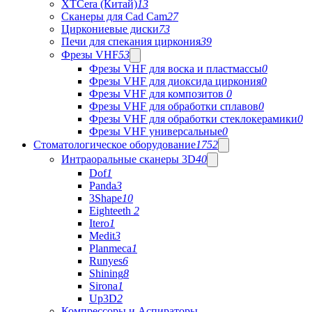
XTCera (Китай)
13
Сканеры для Cad Cam
27
Циркониевые диски
73
Печи для спекания циркония
39
Фрезы VHF
53
Фрезы VHF для воска и пластмассы
0
Фрезы VHF для диоксида циркония
0
Фрезы VHF для композитов
0
Фрезы VHF для обработки сплавов
0
Фрезы VHF для обработки стеклокерамики
0
Фрезы VHF универсальные
0
Стоматологическое оборудование
1752
Интраоральные сканеры 3D
40
Dof
1
Panda
3
3Shape
10
Eighteeth
2
Itero
1
Medit
3
Planmeca
1
Runyes
6
Shining
8
Sirona
1
Up3D
2
Компрессоры и Аспираторы