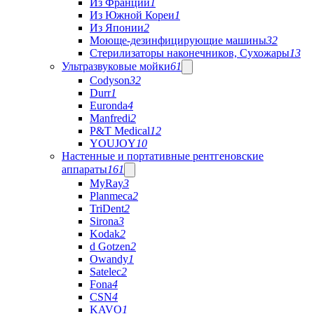
Из Франции
1
Из Южной Кореи
1
Из Японии
2
Моюще-дезинфицирующие машины
32
Стерилизаторы наконечников, Сухожары
13
Ультразвуковые мойки
61
Codyson
32
Durr
1
Euronda
4
Manfredi
2
P&T Medical
12
YOUJOY
10
Настенные и портативные рентгеновские
аппараты
161
MyRay
3
Planmeca
2
TriDent
2
Sirona
3
Kodak
2
d Gotzen
2
Owandy
1
Satelec
2
Fona
4
CSN
4
KAVO
1