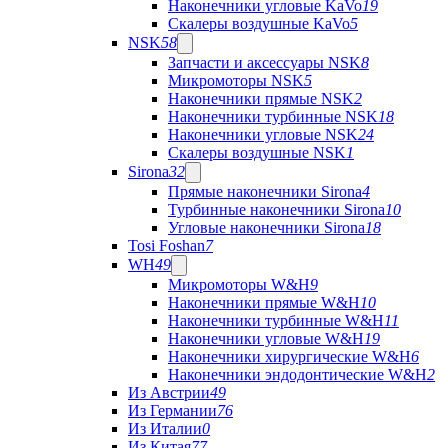
Наконечники угловые KaVo
19
Скалеры воздушные KaVo
5
NSK
58
Запчасти и аксессуары NSK
8
Микромоторы NSK
5
Наконечники прямые NSK
2
Наконечники турбинные NSK
18
Наконечники угловые NSK
24
Скалеры воздушные NSK
1
Sirona
32
Прямые наконечники Sirona
4
Турбинные наконечники Sirona
10
Угловые наконечники Sirona
18
Tosi Foshan
7
WH
49
Микромоторы W&H
9
Наконечники прямые W&H
10
Наконечники турбинные W&H
11
Наконечники угловые W&H
19
Наконечники хирургические W&H
6
Наконечники эндодонтические W&H
2
Из Австрии
49
Из Германии
76
Из Италии
0
Из Китая
77