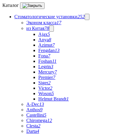
Каталог
Стоматологические установки
252
Эконом класса
17
из Китая
78
Ajax
5
Anya
8
Azimut
7
Fengdan
13
Fona
7
Foshan
11
Legrin
3
Mercury
7
Premier
7
Siger
2
Victor
2
Woson
5
Helmut Brandt
1
A-Dec
13
Anthos
9
Castellini
5
Chiromega
12
Clesta
2
Darta
4