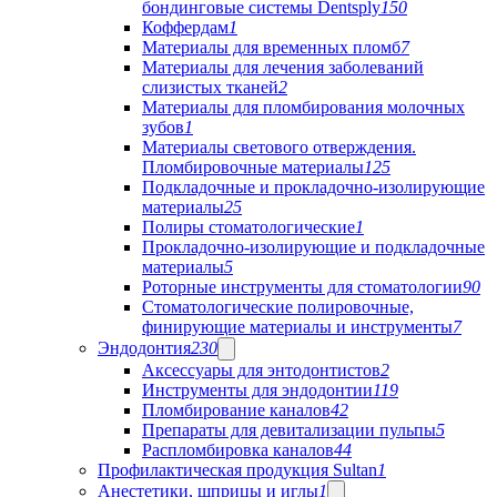
бондинговые системы Dentsply
150
Коффердам
1
Материалы для временных пломб
7
Материалы для лечения заболеваний
слизистых тканей
2
Материалы для пломбирования молочных
зубов
1
Материалы светового отверждения.
Пломбировочные материалы
125
Подкладочные и прокладочно-изолирующие
материалы
25
Полиры стоматологические
1
Прокладочно-изолирующие и подкладочные
материалы
5
Роторные инструменты для стоматологии
90
Стоматологические полировочные,
финирующие материалы и инструменты
7
Эндодонтия
230
Аксессуары для энтодонтистов
2
Инструменты для эндодонтии
119
Пломбирование каналов
42
Препараты для девитализации пульпы
5
Распломбировка каналов
44
Профилактическая продукция Sultan
1
Анестетики, шприцы и иглы
1