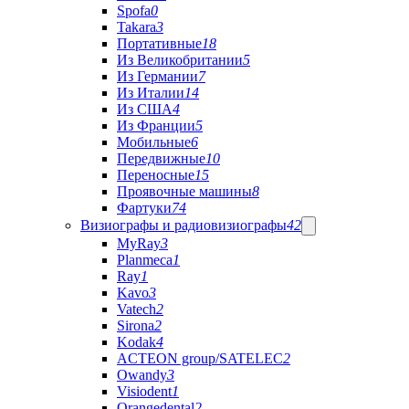
Spofa
0
Takara
3
Портативные
18
Из Великобритании
5
Из Германии
7
Из Италии
14
Из США
4
Из Франции
5
Мобильные
6
Передвижные
10
Переносные
15
Проявочные машины
8
Фартуки
74
Визиографы и радиовизиографы
42
MyRay
3
Planmeca
1
Ray
1
Kavo
3
Vatech
2
Sirona
2
Kodak
4
ACTEON group/SATELEC
2
Owandy
3
Visiodent
1
Orangedental
2