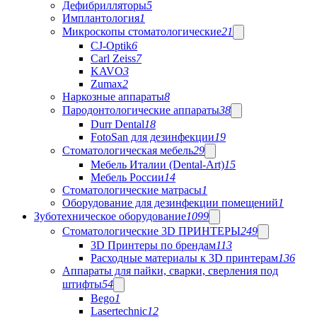
Дефибрилляторы
5
Имплантология
1
Микроскопы стоматологические
21
CJ-Optik
6
Carl Zeiss
7
KAVO
3
Zumax
2
Наркозные аппараты
8
Пародонтологические аппараты
38
Durr Dental
18
FotoSan для дезинфекции
19
Стоматологическая мебель
29
Мебель Италии (Dental-Art)
15
Мебель России
14
Стоматологические матрасы
1
Оборудование для дезинфекции помещений
1
Зуботехническое оборудование
1099
Стоматологические 3D ПРИНТЕРЫ
249
3D Принтеры по брендам
113
Расходные материалы к 3D принтерам
136
Аппараты для пайки, сварки, сверления под
штифты
54
Bego
1
Lasertechnic
12