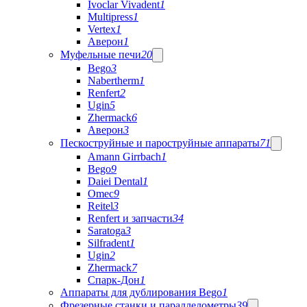
Ivoclar Vivadent
1
Multipress
1
Vertex
1
Аверон
1
Муфельные печи
20
Bego
3
Nabertherm
1
Renfert
2
Ugin
5
Zhermack
6
Аверон
3
Пескоструйные и пароструйные аппараты
71
Amann Girrbach
1
Bego
9
Daiei Dental
1
Omec
9
Reitel
3
Renfert и запчасти
34
Saratoga
3
Silfradent
1
Ugin
2
Zhermack
7
Спарк-Дон
1
Аппараты для дублирования Bego
1
Фрезерные станки и параллелометры
39