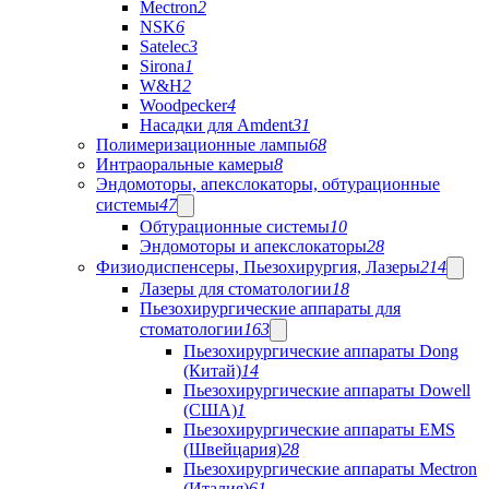
Mectron
2
NSK
6
Satelec
3
Sirona
1
W&H
2
Woodpecker
4
Насадки для Amdent
31
Полимеризационные лампы
68
Интраоральные камеры
8
Эндомоторы, апекслокаторы, обтурационные
системы
47
Обтурационные системы
10
Эндомоторы и апекслокаторы
28
Физиодиспенсеры, Пьезохирургия, Лазеры
214
Лазеры для стоматологии
18
Пьезохирургические аппараты для
стоматологии
163
Пьезохирургические аппараты Dong
(Китай)
14
Пьезохирургические аппараты Dowell
(США)
1
Пьезохирургические аппараты EMS
(Швейцария)
28
Пьезохирургические аппараты Mectron
(Италия)
61