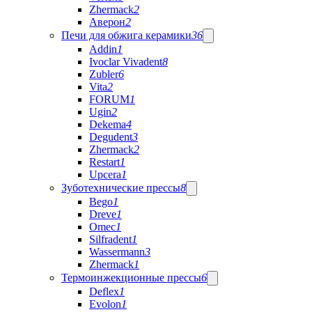
Zhermack
2
Аверон
2
Печи для обжига керамики
36
Addin
1
Ivoclar Vivadent
8
Zubler
6
Vita
2
FORUM
1
Ugin
2
Dekema
4
Degudent
3
Zhermack
2
Restart
1
Upcera
1
Зуботехнические прессы
8
Bego
1
Dreve
1
Omec
1
Silfradent
1
Wassermann
3
Zhermack
1
Термоинжекционные прессы
6
Deflex
1
Evolon
1