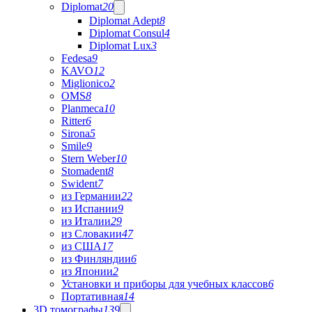
Diplomat
20
Diplomat Adept
8
Diplomat Consul
4
Diplomat Lux
3
Fedesa
9
KAVO
12
Miglionico
2
OMS
8
Planmeca
10
Ritter
6
Sirona
5
Smile
9
Stern Weber
10
Stomadent
8
Swident
7
из Германии
22
из Испании
9
из Италии
29
из Словакии
47
из США
17
из Финляндии
6
из Японии
2
Установки и приборы для учебных классов
6
Портативная
14
3D томографы
139