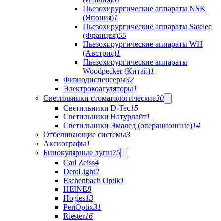
Пьезохирургические аппараты NSK
(Япония)
1
Пьезохирургические аппараты Satelec
(Франция)
55
Пьезохирургические аппараты WH
(Австрия)
1
Пьезохирургические аппараты
Woodpecker (Китай)
1
Физиодиспенсеры
32
Электрокоагуляторы
1
Светильники стоматологические
30
Светильники D-Tec
15
Светильники Натурлайт
1
Светильники Эмалед (операционные)
14
Отбеливающие системы
3
Аксиографы
1
Бинокулярные лупы
75
Carl Zeiss
4
DentLight
2
Eschenbach Optik
1
HEINE
8
Hogies
13
PeriOptix
31
Riester
16