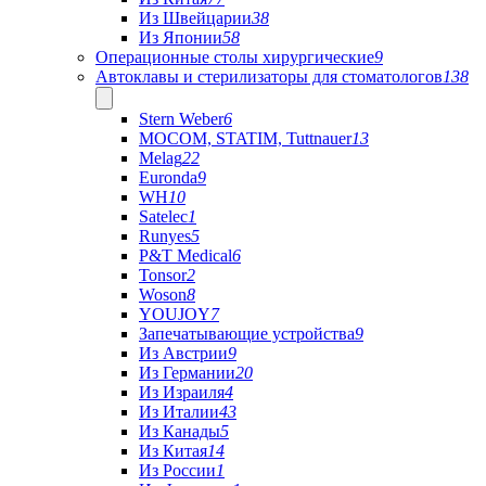
Из Швейцарии
38
Из Японии
58
Операционные столы хирургические
9
Автоклавы и стерилизаторы для стоматологов
138
Stern Weber
6
MOCOM, STATIM, Tuttnauer
13
Melag
22
Euronda
9
WH
10
Satelec
1
Runyes
5
P&T Medical
6
Tonsor
2
Woson
8
YOUJOY
7
Запечатывающие устройства
9
Из Австрии
9
Из Германии
20
Из Израиля
4
Из Италии
43
Из Канады
5
Из Китая
14
Из России
1