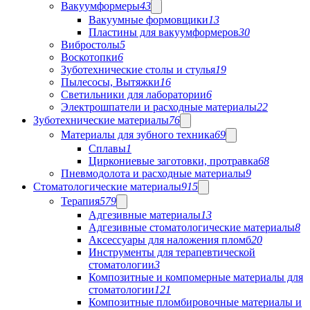
Вакуумформеры
43
Вакуумные формовщики
13
Пластины для вакуумформеров
30
Вибростолы
5
Воскотопки
6
Зуботехнические столы и стулья
19
Пылесосы, Вытяжки
16
Светильники для лаборатории
6
Электрошпатели и расходные материалы
22
Зуботехнические материалы
76
Материалы для зубного техника
69
Сплавы
1
Циркониевые заготовки, протравка
68
Пневмодолота и расходные материалы
9
Стоматологические материалы
915
Терапия
579
Адгезивные материалы
13
Адгезивные стоматологические материалы
8
Аксессуары для наложения пломб
20
Инструменты для терапевтической
стоматологии
3
Композитные и компомерные материалы для
стоматологии
121
Композитные пломбировочные материалы и