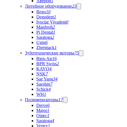
Аверон
1
Литейное оборудование
23
Bego
10
Degudent
1
Ivoclar Vivadent
0
Manfredi
2
Pi Dental
1
Saratoga
2
Ugin
6
Zhermack
1
Зуботехнические моторы
75
Bien-Air
16
BPR Swiss
2
KAVO
4
NSK
7
Sae Yang
34
Saeshin
7
Schick
4
WH
1
Полимеризаторы
17
Dreve
6
Major
1
Omec
1
Saratoga
4
Vertex
1