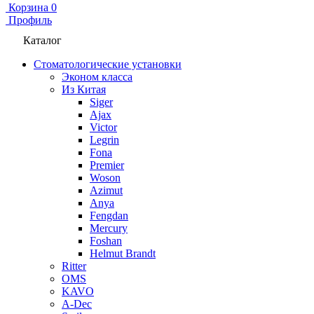
Корзина
0
Профиль
Каталог
Стоматологические установки
Эконом класса
Из Китая
Siger
Ajax
Victor
Legrin
Fona
Premier
Woson
Azimut
Anya
Fengdan
Mercury
Foshan
Helmut Brandt
Ritter
OMS
KAVO
A-Dec