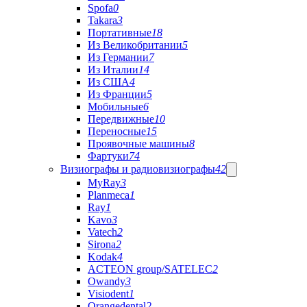
Spofa
0
Takara
3
Портативные
18
Из Великобритании
5
Из Германии
7
Из Италии
14
Из США
4
Из Франции
5
Мобильные
6
Передвижные
10
Переносные
15
Проявочные машины
8
Фартуки
74
Визиографы и радиовизиографы
42
MyRay
3
Planmeca
1
Ray
1
Kavo
3
Vatech
2
Sirona
2
Kodak
4
ACTEON group/SATELEC
2
Owandy
3
Visiodent
1
Orangedental
2