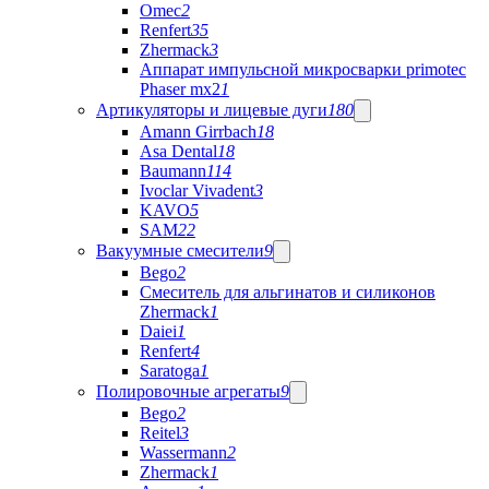
Omec
2
Renfert
35
Zhermack
3
Аппарат импульсной микросварки primotec
Phaser mx2
1
Артикуляторы и лицевые дуги
180
Amann Girrbach
18
Asa Dental
18
Baumann
114
Ivoclar Vivadent
3
KAVO
5
SAM
22
Вакуумные смесители
9
Bego
2
Cмеситель для альгинатов и силиконов
Zhermack
1
Daiei
1
Renfert
4
Saratoga
1
Полировочные агрегаты
9
Bego
2
Reitel
3
Wassermann
2
Zhermack
1