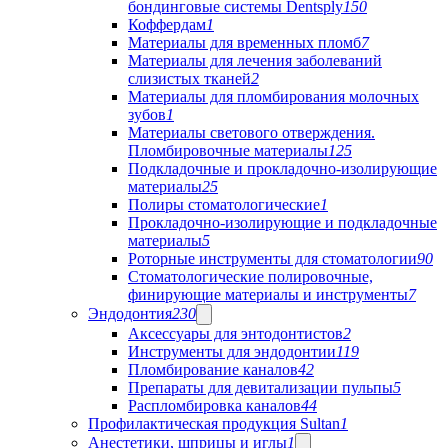
бондинговые системы Dentsply
150
Коффердам
1
Материалы для временных пломб
7
Материалы для лечения заболеваний
слизистых тканей
2
Материалы для пломбирования молочных
зубов
1
Материалы светового отверждения.
Пломбировочные материалы
125
Подкладочные и прокладочно-изолирующие
материалы
25
Полиры стоматологические
1
Прокладочно-изолирующие и подкладочные
материалы
5
Роторные инструменты для стоматологии
90
Стоматологические полировочные,
финирующие материалы и инструменты
7
Эндодонтия
230
Аксессуары для энтодонтистов
2
Инструменты для эндодонтии
119
Пломбирование каналов
42
Препараты для девитализации пульпы
5
Распломбировка каналов
44
Профилактическая продукция Sultan
1
Анестетики, шприцы и иглы
1