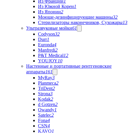
Из Франции
1
Из Южной Кореи
1
Из Японии
2
Моюще-дезинфицирующие машины
32
Стерилизаторы наконечников, Сухожары
13
Ультразвуковые мойки
61
Codyson
32
Durr
1
Euronda
4
Manfredi
2
P&T Medical
12
YOUJOY
10
Настенные и портативные рентгеновские
аппараты
161
MyRay
3
Planmeca
2
TriDent
2
Sirona
3
Kodak
2
d Gotzen
2
Owandy
1
Satelec
2
Fona
4
CSN
4
KAVO
1