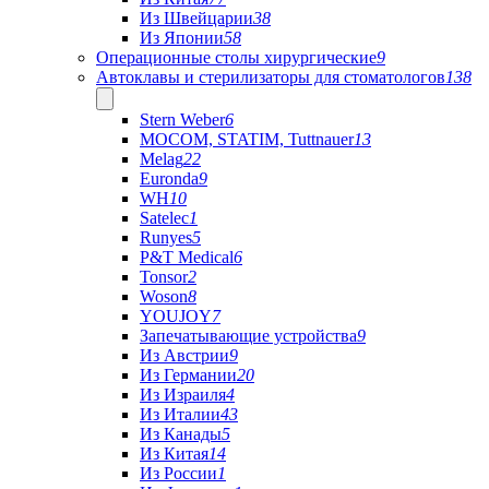
Из Швейцарии
38
Из Японии
58
Операционные столы хирургические
9
Автоклавы и стерилизаторы для стоматологов
138
Stern Weber
6
MOCOM, STATIM, Tuttnauer
13
Melag
22
Euronda
9
WH
10
Satelec
1
Runyes
5
P&T Medical
6
Tonsor
2
Woson
8
YOUJOY
7
Запечатывающие устройства
9
Из Австрии
9
Из Германии
20
Из Израиля
4
Из Италии
43
Из Канады
5
Из Китая
14
Из России
1