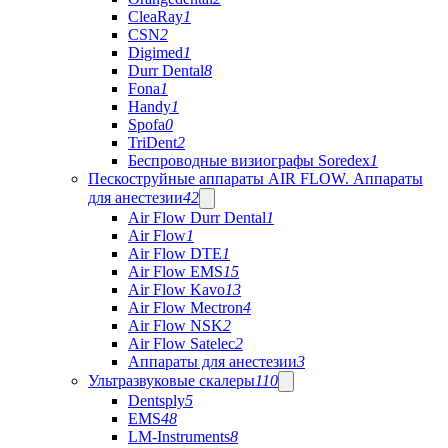
CleaRay
1
CSN
2
Digimed
1
Durr Dental
8
Fona
1
Handy
1
Spofa
0
TriDent
2
Беспроводные визиографы Soredex
1
Пескоструйные аппараты AIR FLOW. Аппараты
для анестезии
42
Air Flow Durr Dental
1
Air Flow
1
Air Flow DTE
1
Air Flow EMS
15
Air Flow Kavo
13
Air Flow Mectron
4
Air Flow NSK
2
Air Flow Satelec
2
Аппараты для анестезии
3
Ультразвуковые скалеры
110
Dentsply
5
EMS
48
LM-Instruments
8