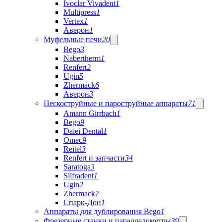
Ivoclar Vivadent
1
Multipress
1
Vertex
1
Аверон
1
Муфельные печи
20
Bego
3
Nabertherm
1
Renfert
2
Ugin
5
Zhermack
6
Аверон
3
Пескоструйные и пароструйные аппараты
71
Amann Girrbach
1
Bego
9
Daiei Dental
1
Omec
9
Reitel
3
Renfert и запчасти
34
Saratoga
3
Silfradent
1
Ugin
2
Zhermack
7
Спарк-Дон
1
Аппараты для дублирования Bego
1
Фрезерные станки и параллелометры
39