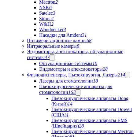
Mectron
2
NSK
6
Satelec
3
Sirona
1
W&H
2
Woodpecker
4
Насадки для Amdent
31
Полимеризационные лампы
68
Интраоральные камеры
8
Эндомоторы, апекслокаторы, обтурационные
системы
47
Обтурационные системы
10
Эндомоторы и апекслокаторы
28
Физиодиспенсеры, Пьезохирургия, Лазеры
214
Лазеры для стоматологии
18
Пьезохирургические аппараты для
стоматологии
163
Пьезохирургические аппараты Dong
(Китай)
14
Пьезохирургические аппараты Dowell
(США)
1
Пьезохирургические аппараты EMS
(Швейцария)
28
Пьезохирургические аппараты Mectron
(Италия)
61