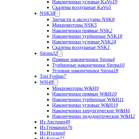
Наконечники угловые KaVo
19
Скалеры воздушные KaVo
5
NSK
58
Запчасти и аксессуары NSK
8
Микромоторы NSK
5
Наконечники прямые NSK
2
Наконечники турбинные NSK
18
Наконечники угловые NSK
24
Скалеры воздушные NSK
1
Sirona
32
Прямые наконечники Sirona
4
Турбинные наконечники Sirona
10
Угловые наконечники Sirona
18
Tosi Foshan
7
WH
49
Микромоторы W&H
9
Наконечники прямые W&H
10
Наконечники турбинные W&H
11
Наконечники угловые W&H
19
Наконечники хирургические W&H
6
Наконечники эндодонтические W&H
2
Из Австрии
49
Из Германии
76
Из Италии
0
Из Китая
77