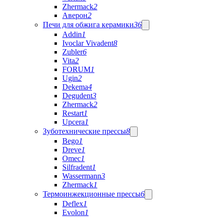
Zhermack
2
Аверон
2
Печи для обжига керамики
36
Addin
1
Ivoclar Vivadent
8
Zubler
6
Vita
2
FORUM
1
Ugin
2
Dekema
4
Degudent
3
Zhermack
2
Restart
1
Upcera
1
Зуботехнические прессы
8
Bego
1
Dreve
1
Omec
1
Silfradent
1
Wassermann
3
Zhermack
1
Термоинжекционные прессы
6
Deflex
1
Evolon
1