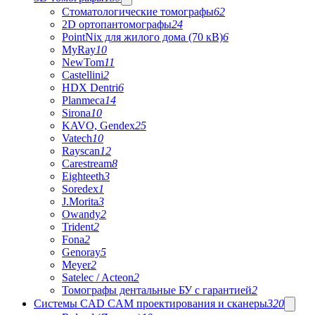
Стоматологические томографы
62
2D ортопантомографы
24
PointNix для жилого дома (70 кВ)
6
MyRay
10
NewTom
11
Castellini
2
HDX Dentri
6
Planmeca
14
Sirona
10
KAVO, Gendex
25
Vatech
10
Rayscan
12
Carestream
8
Eighteeth
3
Soredex
1
J.Morita
3
Owandy
2
Trident
2
Fona
2
Genoray
5
Meyer
2
Satelec / Acteon
2
Томографы дентальные БУ с гарантией
2
Системы CAD CAM проектирования и сканеры
320