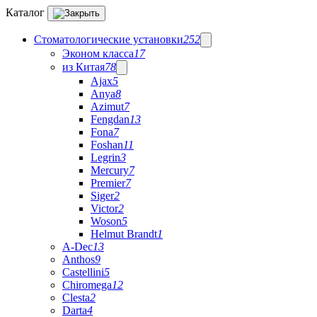
Каталог
Стоматологические установки
252
Эконом класса
17
из Китая
78
Ajax
5
Anya
8
Azimut
7
Fengdan
13
Fona
7
Foshan
11
Legrin
3
Mercury
7
Premier
7
Siger
2
Victor
2
Woson
5
Helmut Brandt
1
A-Dec
13
Anthos
9
Castellini
5
Chiromega
12
Clesta
2
Darta
4