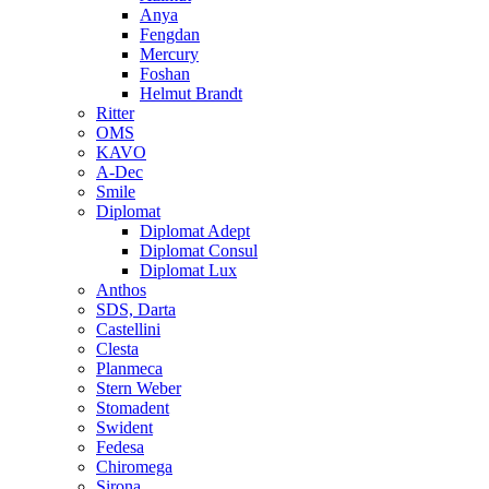
Anya
Fengdan
Mercury
Foshan
Helmut Brandt
Ritter
OMS
KAVO
A-Dec
Smile
Diplomat
Diplomat Adept
Diplomat Consul
Diplomat Lux
Anthos
SDS, Darta
Castellini
Clesta
Planmeca
Stern Weber
Stomadent
Swident
Fedesa
Chiromega
Sirona