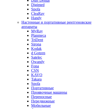
Durr Dental
Digimed
Spofa
CleaRay
Handy
Настенные и портативные рентгеновские
аппараты
MyRay
Planmeca
TriDent
Sirona
Kodak
d Gotzen
Satelec
Owandy
Fona
CSN
KAVO
Takara
Spofa
Портативные
Проявочные машины
Переносные
Передвижные
Мобильные