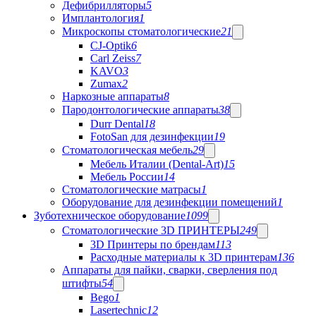
Дефибрилляторы
5
Имплантология
1
Микроскопы стоматологические
21
CJ-Optik
6
Carl Zeiss
7
KAVO
3
Zumax
2
Наркозные аппараты
8
Пародонтологические аппараты
38
Durr Dental
18
FotoSan для дезинфекции
19
Стоматологическая мебель
29
Мебель Италии (Dental-Art)
15
Мебель России
14
Стоматологические матрасы
1
Оборудование для дезинфекции помещений
1
Зуботехническое оборудование
1099
Стоматологические 3D ПРИНТЕРЫ
249
3D Принтеры по брендам
113
Расходные материалы к 3D принтерам
136
Аппараты для пайки, сварки, сверления под
штифты
54
Bego
1
Lasertechnic
12