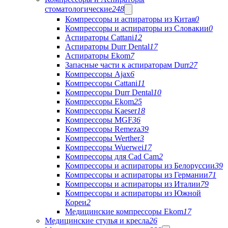
стоматологические
248
Компрессоры и аспираторы из Китая
0
Компрессоры и аспираторы из Словакии
0
Аспираторы Cattani
12
Аспираторы Durr Dental
17
Аспираторы Ekom
7
Запасные части к аспираторам Durr
27
Компрессоры Ajax
6
Компрессоры Cattani
11
Компрессоры Durr Dental
10
Компрессоры Ekom
25
Компрессоры Kaeser
18
Компрессоры MGF
36
Компрессоры Remeza
39
Компрессоры Werther
3
Компрессоры Wuerwei
17
Компрессоры для Cad Cam
2
Компрессоры и аспираторы из Белоруссии
39
Компрессоры и аспираторы из Германии
71
Компрессоры и аспираторы из Италии
79
Компрессоры и аспираторы из Южной
Кореи
2
Медицинские компрессоры Ekom
17
Медицинские стулья и кресла
26