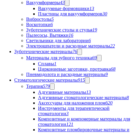
Вакуумформеры
43
Вакуумные формовщики
13
Пластины для вакуумформеров
30
Вибростолы
5
Воскотопки
6
Зуботехнические столы и стулья
19
Пылесосы, Вытяжки
16
Светильники для лаборатории
6
Электрошпатели и расходные материалы
22
Зуботехнические материалы
76
Материалы для зубного техника
69
Сплавы
1
Циркониевые заготовки, протравка
68
Пневмодолота и расходные материалы
9
Стоматологические материалы
915
Терапия
579
Адгезивные материалы
13
Адгезивные стоматологические материалы
8
Аксессуары для наложения пломб
20
Инструменты для терапевтической
стоматологии
3
Композитные и компомерные материалы для
стоматологии
121
Композитные пломбировочные материалы и