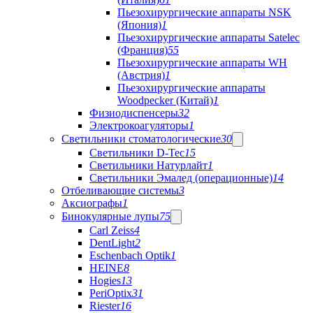
Пьезохирургические аппараты NSK
(Япония)
1
Пьезохирургические аппараты Satelec
(Франция)
55
Пьезохирургические аппараты WH
(Австрия)
1
Пьезохирургические аппараты
Woodpecker (Китай)
1
Физиодиспенсеры
32
Электрокоагуляторы
1
Светильники стоматологические
30
Светильники D-Tec
15
Светильники Натурлайт
1
Светильники Эмалед (операционные)
14
Отбеливающие системы
3
Аксиографы
1
Бинокулярные лупы
75
Carl Zeiss
4
DentLight
2
Eschenbach Optik
1
HEINE
8
Hogies
13
PeriOptix
31
Riester
16