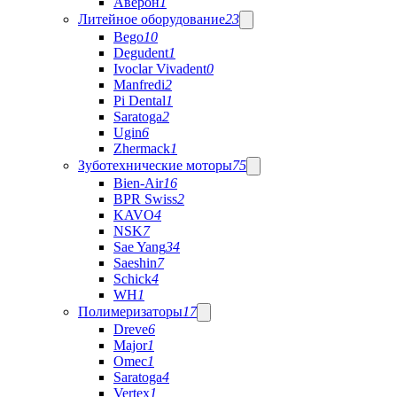
Аверон
1
Литейное оборудование
23
Bego
10
Degudent
1
Ivoclar Vivadent
0
Manfredi
2
Pi Dental
1
Saratoga
2
Ugin
6
Zhermack
1
Зуботехнические моторы
75
Bien-Air
16
BPR Swiss
2
KAVO
4
NSK
7
Sae Yang
34
Saeshin
7
Schick
4
WH
1
Полимеризаторы
17
Dreve
6
Major
1
Omec
1
Saratoga
4
Vertex
1