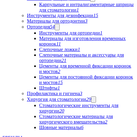
Карпульные и интралигаментарные шприцы
для стоматологии
1
Инструменты для дезинфекции
15
Материалы для ортодонтии
3
Ортопедия
54
Инструменты для ортопедии
1
Материалы для изготовления временных
коронок
11
Слепочные ложки
1
Слепочные материалы и аксессуары для
ортопедии
21
Цементы для временной фиксации коронок
и мостов
2
Цементы для постоянной фиксации коронок
и мостов
15
Штифты
1
Профилактика и гигиена
3
Хирургия для стоматологии
29
Стоматологические инструменты для
хирургии
20
Стоматологические материалы для
хирургического вмешательства
2
Шовные материалы
6