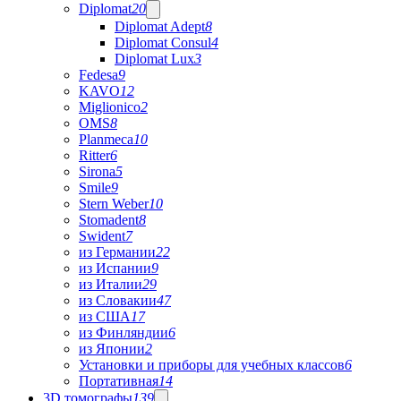
Diplomat
20
Diplomat Adept
8
Diplomat Consul
4
Diplomat Lux
3
Fedesa
9
KAVO
12
Miglionico
2
OMS
8
Planmeca
10
Ritter
6
Sirona
5
Smile
9
Stern Weber
10
Stomadent
8
Swident
7
из Германии
22
из Испании
9
из Италии
29
из Словакии
47
из США
17
из Финляндии
6
из Японии
2
Установки и приборы для учебных классов
6
Портативная
14
3D томографы
139