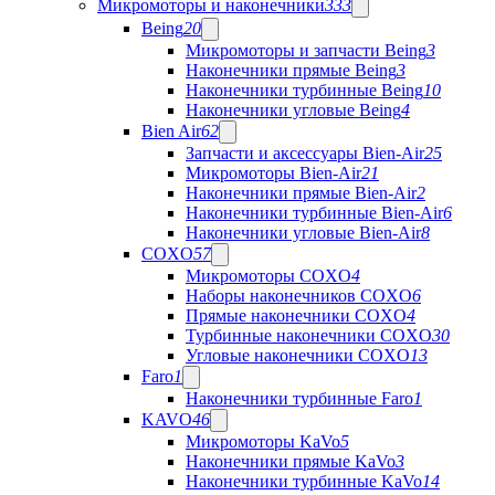
Микромоторы и наконечники
333
Being
20
Микромоторы и запчасти Being
3
Наконечники прямые Being
3
Наконечники турбинные Being
10
Наконечники угловые Being
4
Bien Air
62
Запчасти и аксессуары Bien-Air
25
Микромоторы Bien-Air
21
Наконечники прямые Bien-Air
2
Наконечники турбинные Bien-Air
6
Наконечники угловые Bien-Air
8
COXO
57
Микромоторы COXO
4
Наборы наконечников COXO
6
Прямые наконечники COXO
4
Турбинные наконечники COXO
30
Угловые наконечники COXO
13
Faro
1
Наконечники турбинные Faro
1
KAVO
46
Микромоторы KaVo
5
Наконечники прямые KaVo
3
Наконечники турбинные KaVo
14