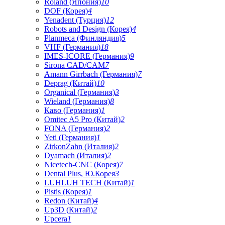
Roland (Япония)
10
DOF (Корея)
4
Yenadent (Турция)
12
Robots and Design (Корея)
4
Planmeca (Финляндия)
5
VHF (Германия)
18
IMES-ICORE (Германия)
9
Sirona CAD/CAM
7
Amann Girrbach (Германия)
7
Deprag (Китай)
10
Organical (Германия)
3
Wieland (Германия)
8
Каво (Германия)
1
Omitec A5 Pro (Китай)
2
FONA (Германия)
2
Yeti (Германия)
1
ZirkonZahn (Италия)
2
Dyamach (Италия)
2
Nicetech-CNC (Корея)
7
Dental Plus, Ю.Корея
3
LUHLUH TECH (Китай)
1
Pistis (Корея)
1
Redon (Китай)
4
Up3D (Китай)
2
Upcera
1