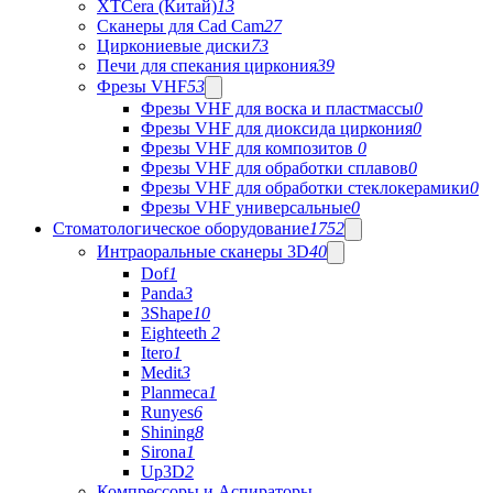
XTCera (Китай)
13
Сканеры для Cad Cam
27
Циркониевые диски
73
Печи для спекания циркония
39
Фрезы VHF
53
Фрезы VHF для воска и пластмассы
0
Фрезы VHF для диоксида циркония
0
Фрезы VHF для композитов
0
Фрезы VHF для обработки сплавов
0
Фрезы VHF для обработки стеклокерамики
0
Фрезы VHF универсальные
0
Стоматологическое оборудование
1752
Интраоральные сканеры 3D
40
Dof
1
Panda
3
3Shape
10
Eighteeth
2
Itero
1
Medit
3
Planmeca
1
Runyes
6
Shining
8
Sirona
1
Up3D
2
Компрессоры и Аспираторы