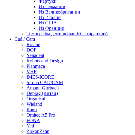
Фартуки
Из Германии
Из Великобритании
Из Италии
Из США
Из Франции
Томографы дентальные БУ с гарантией
Cad / Cam
Roland
DOF
Yenadent
Robots and Design
Planmeca
VHF
IMES-ICORE
Sirona CAD/CAM
Amann Girrbach
Deprag (Китай)
Organical
Wieland
Каво
Omitec A5 Pro
FONA
Yeti
ZirkonZahn