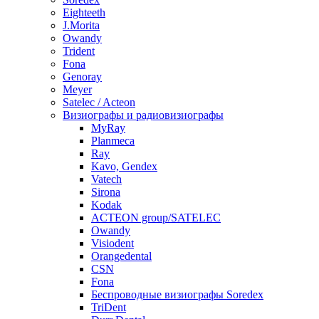
Eighteeth
J.Morita
Owandy
Trident
Fona
Genoray
Meyer
Satelec / Acteon
Визиографы и радиовизиографы
MyRay
Planmeca
Ray
Kavo, Gendex
Vatech
Sirona
Kodak
ACTEON group/SATELEC
Owandy
Visiodent
Orangedental
CSN
Fona
Беспроводные визиографы Soredex
TriDent