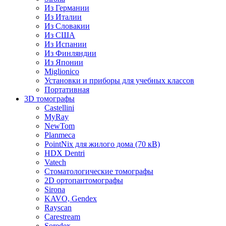
Из Германии
Из Италии
Из Словакии
Из США
Из Испании
Из Финляндии
Из Японии
Miglionico
Установки и приборы для учебных классов
Портативная
3D томографы
Castellini
MyRay
NewTom
Planmeca
PointNix для жилого дома (70 кВ)
HDX Dentri
Vatech
Стоматологические томографы
2D ортопантомографы
Sirona
KAVO, Gendex
Rayscan
Carestream
Soredex