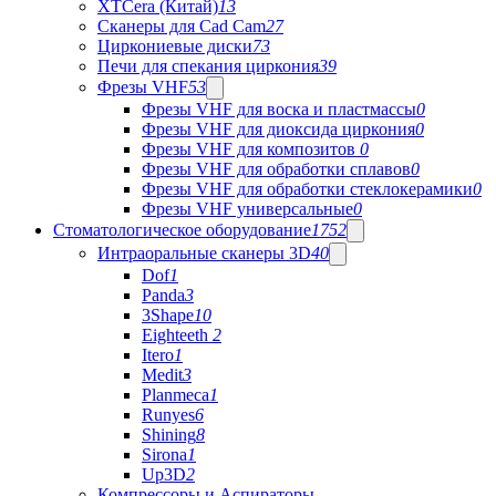
XTCera (Китай)
13
Сканеры для Cad Cam
27
Циркониевые диски
73
Печи для спекания циркония
39
Фрезы VHF
53
Фрезы VHF для воска и пластмассы
0
Фрезы VHF для диоксида циркония
0
Фрезы VHF для композитов
0
Фрезы VHF для обработки сплавов
0
Фрезы VHF для обработки стеклокерамики
0
Фрезы VHF универсальные
0
Стоматологическое оборудование
1752
Интраоральные сканеры 3D
40
Dof
1
Panda
3
3Shape
10
Eighteeth
2
Itero
1
Medit
3
Planmeca
1
Runyes
6
Shining
8
Sirona
1
Up3D
2
Компрессоры и Аспираторы