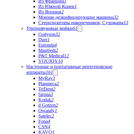
Из Франции
1
Из Южной Кореи
1
Из Японии
2
Моюще-дезинфицирующие машины
32
Стерилизаторы наконечников, Сухожары
13
Ультразвуковые мойки
61
Codyson
32
Durr
1
Euronda
4
Manfredi
2
P&T Medical
12
YOUJOY
10
Настенные и портативные рентгеновские
аппараты
161
MyRay
3
Planmeca
2
TriDent
2
Sirona
3
Kodak
2
d Gotzen
2
Owandy
1
Satelec
2
Fona
4
CSN
4
KAVO
1