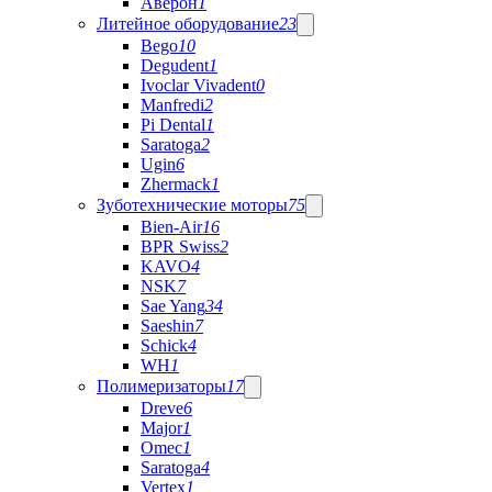
Аверон
1
Литейное оборудование
23
Bego
10
Degudent
1
Ivoclar Vivadent
0
Manfredi
2
Pi Dental
1
Saratoga
2
Ugin
6
Zhermack
1
Зуботехнические моторы
75
Bien-Air
16
BPR Swiss
2
KAVO
4
NSK
7
Sae Yang
34
Saeshin
7
Schick
4
WH
1
Полимеризаторы
17
Dreve
6
Major
1
Omec
1
Saratoga
4
Vertex
1