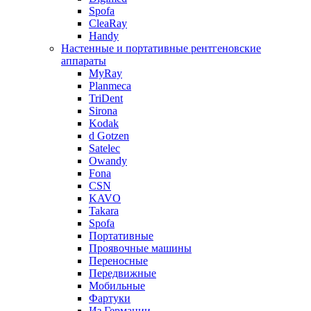
Spofa
CleaRay
Handy
Настенные и портативные рентгеновские
аппараты
MyRay
Planmeca
TriDent
Sirona
Kodak
d Gotzen
Satelec
Owandy
Fona
CSN
KAVO
Takara
Spofa
Портативные
Проявочные машины
Переносные
Передвижные
Мобильные
Фартуки
Из Германии