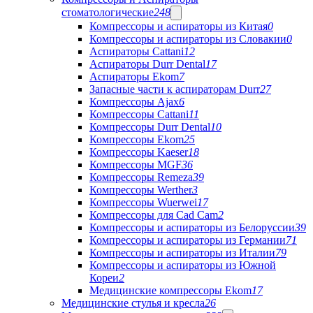
стоматологические
248
Компрессоры и аспираторы из Китая
0
Компрессоры и аспираторы из Словакии
0
Аспираторы Cattani
12
Аспираторы Durr Dental
17
Аспираторы Ekom
7
Запасные части к аспираторам Durr
27
Компрессоры Ajax
6
Компрессоры Cattani
11
Компрессоры Durr Dental
10
Компрессоры Ekom
25
Компрессоры Kaeser
18
Компрессоры MGF
36
Компрессоры Remeza
39
Компрессоры Werther
3
Компрессоры Wuerwei
17
Компрессоры для Cad Cam
2
Компрессоры и аспираторы из Белоруссии
39
Компрессоры и аспираторы из Германии
71
Компрессоры и аспираторы из Италии
79
Компрессоры и аспираторы из Южной
Кореи
2
Медицинские компрессоры Ekom
17
Медицинские стулья и кресла
26