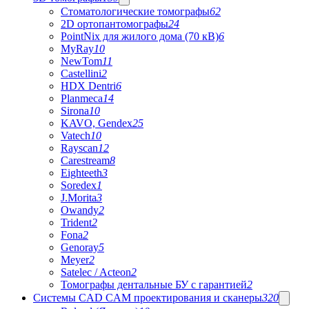
Стоматологические томографы
62
2D ортопантомографы
24
PointNix для жилого дома (70 кВ)
6
MyRay
10
NewTom
11
Castellini
2
HDX Dentri
6
Planmeca
14
Sirona
10
KAVO, Gendex
25
Vatech
10
Rayscan
12
Carestream
8
Eighteeth
3
Soredex
1
J.Morita
3
Owandy
2
Trident
2
Fona
2
Genoray
5
Meyer
2
Satelec / Acteon
2
Томографы дентальные БУ с гарантией
2
Системы CAD CAM проектирования и сканеры
320