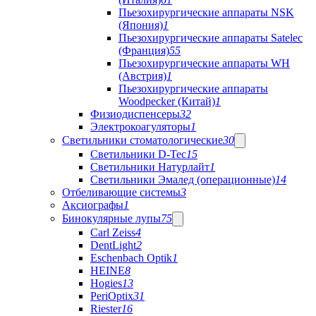
Пьезохирургические аппараты NSK
(Япония)
1
Пьезохирургические аппараты Satelec
(Франция)
55
Пьезохирургические аппараты WH
(Австрия)
1
Пьезохирургические аппараты
Woodpecker (Китай)
1
Физиодиспенсеры
32
Электрокоагуляторы
1
Светильники стоматологические
30
Светильники D-Tec
15
Светильники Натурлайт
1
Светильники Эмалед (операционные)
14
Отбеливающие системы
3
Аксиографы
1
Бинокулярные лупы
75
Carl Zeiss
4
DentLight
2
Eschenbach Optik
1
HEINE
8
Hogies
13
PeriOptix
31
Riester
16