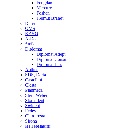
Fengdan
Mercury
Foshan
Helmut Brandt
Ritter
OMS
KAVO
A-Dec
Smile
Diplomat
Diplomat Adept
Diplomat Consul
Diplomat Lux
Anthos
SDS, Darta
Castellini
Clesta
Planmeca
Stern Weber
Stomadent
Swident
Fedesa
Chiromega
Sirona
Из Германии