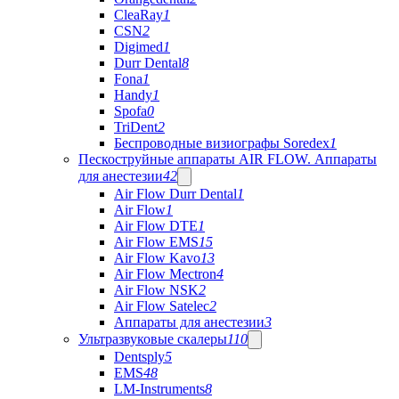
CleaRay
1
CSN
2
Digimed
1
Durr Dental
8
Fona
1
Handy
1
Spofa
0
TriDent
2
Беспроводные визиографы Soredex
1
Пескоструйные аппараты AIR FLOW. Аппараты
для анестезии
42
Air Flow Durr Dental
1
Air Flow
1
Air Flow DTE
1
Air Flow EMS
15
Air Flow Kavo
13
Air Flow Mectron
4
Air Flow NSK
2
Air Flow Satelec
2
Аппараты для анестезии
3
Ультразвуковые скалеры
110
Dentsply
5
EMS
48
LM-Instruments
8