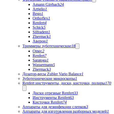
Amann Girrbach
24
Artiglio
1
Bego
1
Orthoflex
1
Renfert
4
Schick
5
Silfradent
1
Zhermack
1
Аверон
1
Триммеры зуботехнические
18
Omec
2
Renfert
7
Saratoga
1
Wassermann
5
Zhermack
3
Дозатор-весы Zubler Vario Balance
1
Зуботехнические микроскопы
1
Renfert инструменты, диски, кисточки, полиры
170
Диски отрезные Renfert
33
Инструменты Renfert
63
Кисточки Renfert
74
Аппараты для дезинфекции слепков
3
Аппараты для изготовления разборных моделей
1