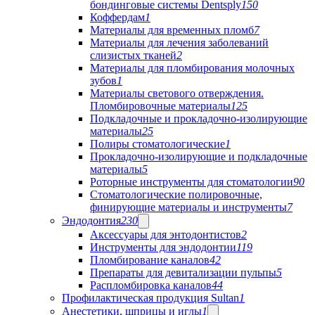
бондинговые системы Dentsply
150
Коффердам
1
Материалы для временных пломб
7
Материалы для лечения заболеваний
слизистых тканей
2
Материалы для пломбирования молочных
зубов
1
Материалы светового отверждения.
Пломбировочные материалы
125
Подкладочные и прокладочно-изолирующие
материалы
25
Полиры стоматологические
1
Прокладочно-изолирующие и подкладочные
материалы
5
Роторные инструменты для стоматологии
90
Стоматологические полировочные,
финирующие материалы и инструменты
7
Эндодонтия
230
Аксессуары для энтодонтистов
2
Инструменты для эндодонтии
119
Пломбирование каналов
42
Препараты для девитализации пульпы
5
Распломбировка каналов
44
Профилактическая продукция Sultan
1
Анестетики, шприцы и иглы
1