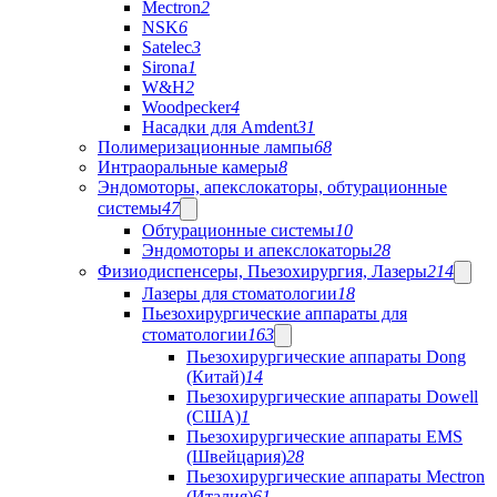
Mectron
2
NSK
6
Satelec
3
Sirona
1
W&H
2
Woodpecker
4
Насадки для Amdent
31
Полимеризационные лампы
68
Интраоральные камеры
8
Эндомоторы, апекслокаторы, обтурационные
системы
47
Обтурационные системы
10
Эндомоторы и апекслокаторы
28
Физиодиспенсеры, Пьезохирургия, Лазеры
214
Лазеры для стоматологии
18
Пьезохирургические аппараты для
стоматологии
163
Пьезохирургические аппараты Dong
(Китай)
14
Пьезохирургические аппараты Dowell
(США)
1
Пьезохирургические аппараты EMS
(Швейцария)
28
Пьезохирургические аппараты Mectron
(Италия)
61