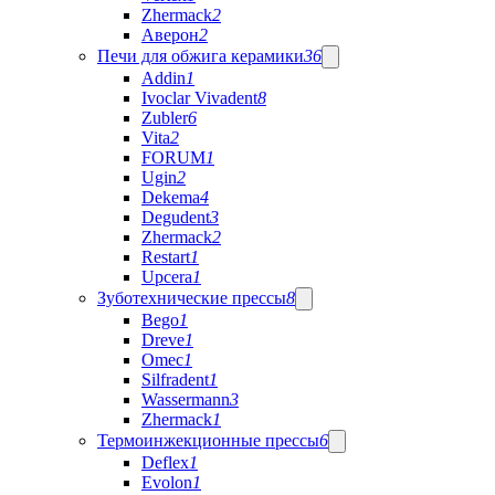
Zhermack
2
Аверон
2
Печи для обжига керамики
36
Addin
1
Ivoclar Vivadent
8
Zubler
6
Vita
2
FORUM
1
Ugin
2
Dekema
4
Degudent
3
Zhermack
2
Restart
1
Upcera
1
Зуботехнические прессы
8
Bego
1
Dreve
1
Omec
1
Silfradent
1
Wassermann
3
Zhermack
1
Термоинжекционные прессы
6
Deflex
1
Evolon
1