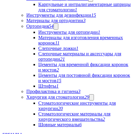
Карпульные и интралигаментарные шприцы
для стоматологии
1
Инструменты для дезинфекции
15
Материалы для ортодонтии
3
Ортопедия
54
Инструменты для ортопедии
1
Материалы для изготовления временных
коронок
11
Слепочные ложки
1
Слепочные материалы и аксессуары для
ортопедии
21
Цементы для временной фиксации коронок
и мостов
2
Цементы для постоянной фиксации коронок
и мостов
15
Штифты
1
Профилактика и гигиена
3
Хирургия для стоматологии
29
Стоматологические инструменты для
хирургии
20
Стоматологические материалы для
хирургического вмешательства
2
Шовные материалы
6