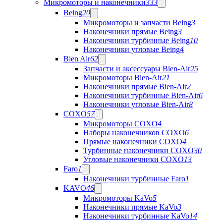
Микромоторы и наконечники
333
Being
20
Микромоторы и запчасти Being
3
Наконечники прямые Being
3
Наконечники турбинные Being
10
Наконечники угловые Being
4
Bien Air
62
Запчасти и аксессуары Bien-Air
25
Микромоторы Bien-Air
21
Наконечники прямые Bien-Air
2
Наконечники турбинные Bien-Air
6
Наконечники угловые Bien-Air
8
COXO
57
Микромоторы COXO
4
Наборы наконечников COXO
6
Прямые наконечники COXO
4
Турбинные наконечники COXO
30
Угловые наконечники COXO
13
Faro
1
Наконечники турбинные Faro
1
KAVO
46
Микромоторы KaVo
5
Наконечники прямые KaVo
3
Наконечники турбинные KaVo
14