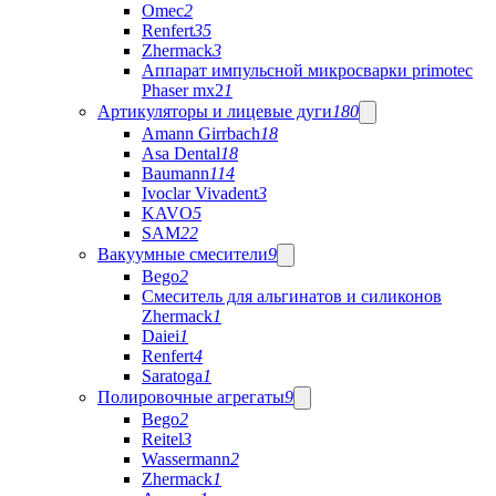
Omec
2
Renfert
35
Zhermack
3
Аппарат импульсной микросварки primotec
Phaser mx2
1
Артикуляторы и лицевые дуги
180
Amann Girrbach
18
Asa Dental
18
Baumann
114
Ivoclar Vivadent
3
KAVO
5
SAM
22
Вакуумные смесители
9
Bego
2
Cмеситель для альгинатов и силиконов
Zhermack
1
Daiei
1
Renfert
4
Saratoga
1
Полировочные агрегаты
9
Bego
2
Reitel
3
Wassermann
2
Zhermack
1