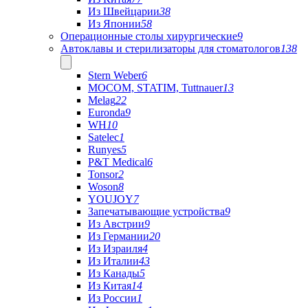
Из Швейцарии
38
Из Японии
58
Операционные столы хирургические
9
Автоклавы и стерилизаторы для стоматологов
138
Stern Weber
6
MOCOM, STATIM, Tuttnauer
13
Melag
22
Euronda
9
WH
10
Satelec
1
Runyes
5
P&T Medical
6
Tonsor
2
Woson
8
YOUJOY
7
Запечатывающие устройства
9
Из Австрии
9
Из Германии
20
Из Израиля
4
Из Италии
43
Из Канады
5
Из Китая
14
Из России
1