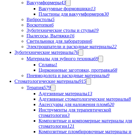
Вакуумформеры
43
Вакуумные формовщики
13
Пластины для вакуумформеров
30
Вибростолы
5
Воскотопки
6
Зуботехнические столы и стулья
19
Пылесосы, Вытяжки
16
Светильники для лаборатории
6
Электрошпатели и расходные материалы
22
Зуботехнические материалы
76
Материалы для зубного техника
69
Сплавы
1
Циркониевые заготовки, протравка
68
Пневмодолота и расходные материалы
9
Стоматологические материалы
915
Терапия
579
Адгезивные материалы
13
Адгезивные стоматологические материалы
8
Аксессуары для наложения пломб
20
Инструменты для терапевтической
стоматологии
3
Композитные и компомерные материалы для
стоматологии
121
Композитные пломбировочные материалы и