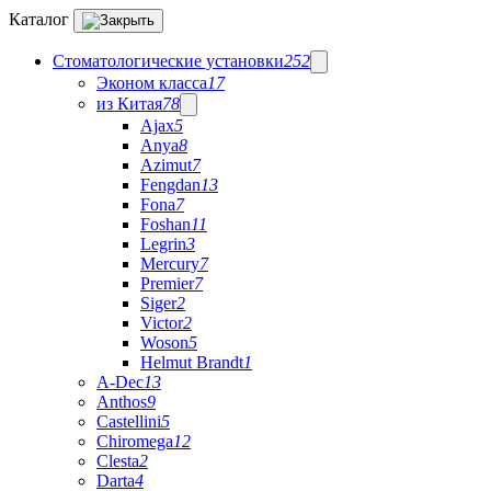
Каталог
Стоматологические установки
252
Эконом класса
17
из Китая
78
Ajax
5
Anya
8
Azimut
7
Fengdan
13
Fona
7
Foshan
11
Legrin
3
Mercury
7
Premier
7
Siger
2
Victor
2
Woson
5
Helmut Brandt
1
A-Dec
13
Anthos
9
Castellini
5
Chiromega
12
Clesta
2
Darta
4