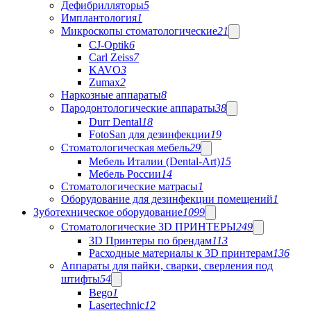
Дефибрилляторы
5
Имплантология
1
Микроскопы стоматологические
21
CJ-Optik
6
Carl Zeiss
7
KAVO
3
Zumax
2
Наркозные аппараты
8
Пародонтологические аппараты
38
Durr Dental
18
FotoSan для дезинфекции
19
Стоматологическая мебель
29
Мебель Италии (Dental-Art)
15
Мебель России
14
Стоматологические матрасы
1
Оборудование для дезинфекции помещений
1
Зуботехническое оборудование
1099
Стоматологические 3D ПРИНТЕРЫ
249
3D Принтеры по брендам
113
Расходные материалы к 3D принтерам
136
Аппараты для пайки, сварки, сверления под
штифты
54
Bego
1
Lasertechnic
12