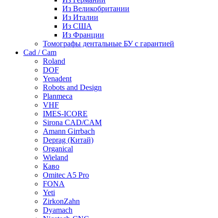
Из Великобритании
Из Италии
Из США
Из Франции
Томографы дентальные БУ с гарантией
Cad / Cam
Roland
DOF
Yenadent
Robots and Design
Planmeca
VHF
IMES-ICORE
Sirona CAD/CAM
Amann Girrbach
Deprag (Китай)
Organical
Wieland
Каво
Omitec A5 Pro
FONA
Yeti
ZirkonZahn
Dyamach