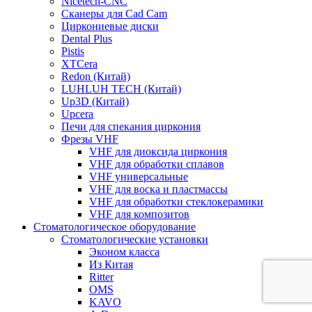
Nicetech-CNC
Сканеры для Cad Cam
Циркониевые диски
Dental Plus
Pistis
XTCera
Redon (Китай)
LUHLUH TECH (Китай)
Up3D (Китай)
Upcera
Печи для спекания циркония
Фрезы VHF
VHF для диоксида циркония
VHF для обработки сплавов
VHF универсальные
VHF для воска и пластмассы
VHF для обработки стеклокерамики
VHF для композитов
Стоматологическое оборудование
Стоматологические установки
Эконом класса
Из Китая
Ritter
OMS
KAVO