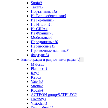
Spofa
0
Takara
3
Портативные
18
Из Великобритании
5
Из Германии
7
Из Италии
14
Из США
4
Из Франции
5
Мобильные
6
Передвижные
10
Переносные
15
Проявочные машины
8
Фартуки
74
Визиографы и радиовизиографы
42
MyRay
3
Planmeca
1
Ray
1
Kavo
3
Vatech
2
Sirona
2
Kodak
4
ACTEON group/SATELEC
2
Owandy
3
Visiodent
1
Orangedental
2