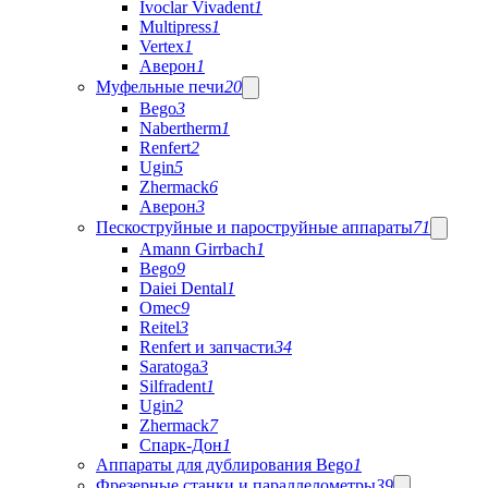
Ivoclar Vivadent
1
Multipress
1
Vertex
1
Аверон
1
Муфельные печи
20
Bego
3
Nabertherm
1
Renfert
2
Ugin
5
Zhermack
6
Аверон
3
Пескоструйные и пароструйные аппараты
71
Amann Girrbach
1
Bego
9
Daiei Dental
1
Omec
9
Reitel
3
Renfert и запчасти
34
Saratoga
3
Silfradent
1
Ugin
2
Zhermack
7
Спарк-Дон
1
Аппараты для дублирования Bego
1
Фрезерные станки и параллелометры
39