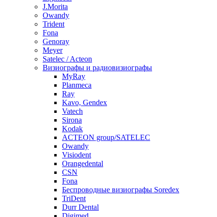
J.Morita
Owandy
Trident
Fona
Genoray
Meyer
Satelec / Acteon
Визиографы и радиовизиографы
MyRay
Planmeca
Ray
Kavo, Gendex
Vatech
Sirona
Kodak
ACTEON group/SATELEC
Owandy
Visiodent
Orangedental
CSN
Fona
Беспроводные визиографы Soredex
TriDent
Durr Dental
Digimed