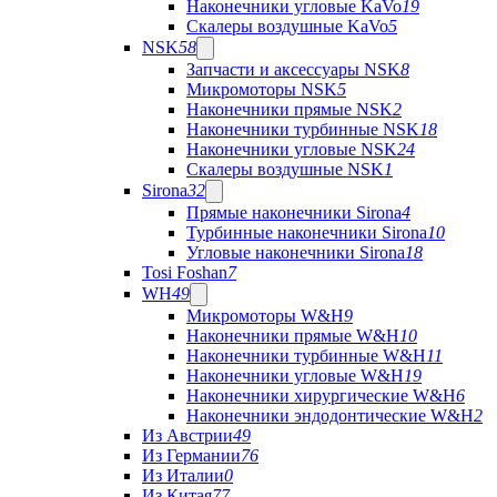
Наконечники угловые KaVo
19
Скалеры воздушные KaVo
5
NSK
58
Запчасти и аксессуары NSK
8
Микромоторы NSK
5
Наконечники прямые NSK
2
Наконечники турбинные NSK
18
Наконечники угловые NSK
24
Скалеры воздушные NSK
1
Sirona
32
Прямые наконечники Sirona
4
Турбинные наконечники Sirona
10
Угловые наконечники Sirona
18
Tosi Foshan
7
WH
49
Микромоторы W&H
9
Наконечники прямые W&H
10
Наконечники турбинные W&H
11
Наконечники угловые W&H
19
Наконечники хирургические W&H
6
Наконечники эндодонтические W&H
2
Из Австрии
49
Из Германии
76
Из Италии
0
Из Китая
77