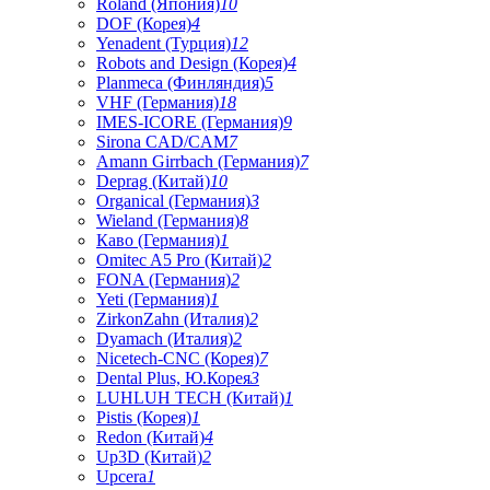
Roland (Япония)
10
DOF (Корея)
4
Yenadent (Турция)
12
Robots and Design (Корея)
4
Planmeca (Финляндия)
5
VHF (Германия)
18
IMES-ICORE (Германия)
9
Sirona CAD/CAM
7
Amann Girrbach (Германия)
7
Deprag (Китай)
10
Organical (Германия)
3
Wieland (Германия)
8
Каво (Германия)
1
Omitec A5 Pro (Китай)
2
FONA (Германия)
2
Yeti (Германия)
1
ZirkonZahn (Италия)
2
Dyamach (Италия)
2
Nicetech-CNC (Корея)
7
Dental Plus, Ю.Корея
3
LUHLUH TECH (Китай)
1
Pistis (Корея)
1
Redon (Китай)
4
Up3D (Китай)
2
Upcera
1