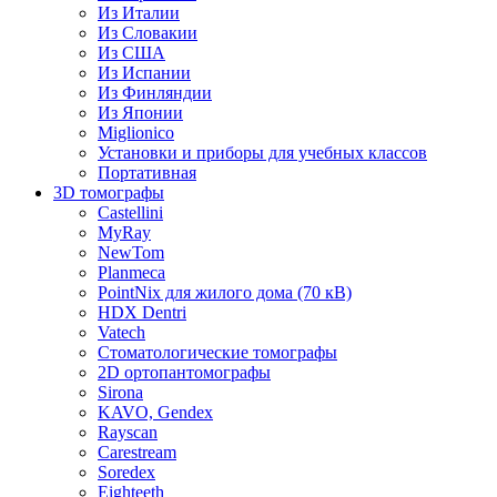
Из Италии
Из Словакии
Из США
Из Испании
Из Финляндии
Из Японии
Miglionico
Установки и приборы для учебных классов
Портативная
3D томографы
Castellini
MyRay
NewTom
Planmeca
PointNix для жилого дома (70 кВ)
HDX Dentri
Vatech
Стоматологические томографы
2D ортопантомографы
Sirona
KAVO, Gendex
Rayscan
Carestream
Soredex
Eighteeth