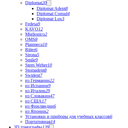
Diplomat
20
Diplomat Adept
8
Diplomat Consul
4
Diplomat Lux
3
Fedesa
9
KAVO
12
Miglionico
2
OMS
8
Planmeca
10
Ritter
6
Sirona
5
Smile
9
Stern Weber
10
Stomadent
8
Swident
7
из Германии
22
из Испании
9
из Италии
29
из Словакии
47
из США
17
из Финляндии
6
из Японии
2
Установки и приборы для учебных классов
6
Портативная
14
3D томографы
139