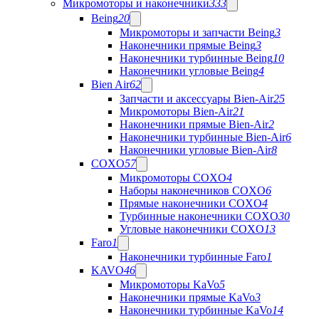
Микромоторы и наконечники
333
Being
20
Микромоторы и запчасти Being
3
Наконечники прямые Being
3
Наконечники турбинные Being
10
Наконечники угловые Being
4
Bien Air
62
Запчасти и аксессуары Bien-Air
25
Микромоторы Bien-Air
21
Наконечники прямые Bien-Air
2
Наконечники турбинные Bien-Air
6
Наконечники угловые Bien-Air
8
COXO
57
Микромоторы COXO
4
Наборы наконечников COXO
6
Прямые наконечники COXO
4
Турбинные наконечники COXO
30
Угловые наконечники COXO
13
Faro
1
Наконечники турбинные Faro
1
KAVO
46
Микромоторы KaVo
5
Наконечники прямые KaVo
3
Наконечники турбинные KaVo
14