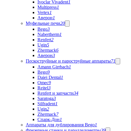
Ivoclar Vivadent
1
Multipress
1
Vertex
1
Аверон
1
Муфельные печи
20
Bego
3
Nabertherm
1
Renfert
2
Ugin
5
Zhermack
6
Аверон
3
Пескоструйные и пароструйные аппараты
71
Amann Girrbach
1
Bego
9
Daiei Dental
1
Omec
9
Reitel
3
Renfert и запчасти
34
Saratoga
3
Silfradent
1
Ugin
2
Zhermack
7
Спарк-Дон
1
Аппараты для дублирования Bego
1
Фрезерные станки и параллелометры
39