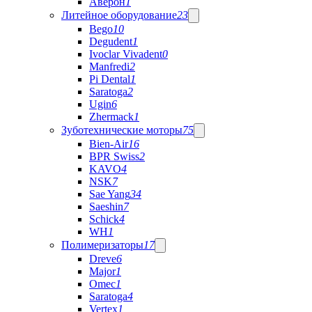
Аверон
1
Литейное оборудование
23
Bego
10
Degudent
1
Ivoclar Vivadent
0
Manfredi
2
Pi Dental
1
Saratoga
2
Ugin
6
Zhermack
1
Зуботехнические моторы
75
Bien-Air
16
BPR Swiss
2
KAVO
4
NSK
7
Sae Yang
34
Saeshin
7
Schick
4
WH
1
Полимеризаторы
17
Dreve
6
Major
1
Omec
1
Saratoga
4
Vertex
1