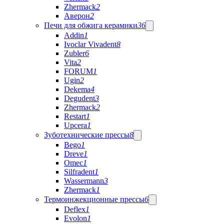
Zhermack
2
Аверон
2
Печи для обжига керамики
36
Addin
1
Ivoclar Vivadent
8
Zubler
6
Vita
2
FORUM
1
Ugin
2
Dekema
4
Degudent
3
Zhermack
2
Restart
1
Upcera
1
Зуботехнические прессы
8
Bego
1
Dreve
1
Omec
1
Silfradent
1
Wassermann
3
Zhermack
1
Термоинжекционные прессы
6
Deflex
1
Evolon
1