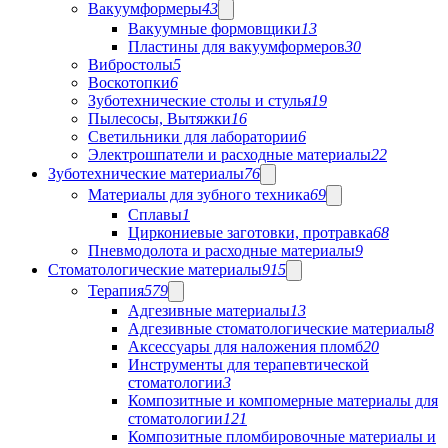
Вакуумформеры
43
Вакуумные формовщики
13
Пластины для вакуумформеров
30
Вибростолы
5
Воскотопки
6
Зуботехнические столы и стулья
19
Пылесосы, Вытяжки
16
Светильники для лаборатории
6
Электрошпатели и расходные материалы
22
Зуботехнические материалы
76
Материалы для зубного техника
69
Сплавы
1
Циркониевые заготовки, протравка
68
Пневмодолота и расходные материалы
9
Стоматологические материалы
915
Терапия
579
Адгезивные материалы
13
Адгезивные стоматологические материалы
8
Аксессуары для наложения пломб
20
Инструменты для терапевтической
стоматологии
3
Композитные и компомерные материалы для
стоматологии
121
Композитные пломбировочные материалы и