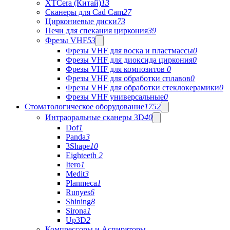
XTCera (Китай)
13
Сканеры для Cad Cam
27
Циркониевые диски
73
Печи для спекания циркония
39
Фрезы VHF
53
Фрезы VHF для воска и пластмассы
0
Фрезы VHF для диоксида циркония
0
Фрезы VHF для композитов
0
Фрезы VHF для обработки сплавов
0
Фрезы VHF для обработки стеклокерамики
0
Фрезы VHF универсальные
0
Стоматологическое оборудование
1752
Интраоральные сканеры 3D
40
Dof
1
Panda
3
3Shape
10
Eighteeth
2
Itero
1
Medit
3
Planmeca
1
Runyes
6
Shining
8
Sirona
1
Up3D
2
Компрессоры и Аспираторы