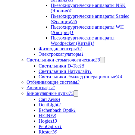
Пьезохирургические аппараты NSK
(Япония)
1
Пьезохирургические аппараты Satelec
(Франция)
55
Пьезохирургические аппараты WH
(Австрия)
1
Пьезохирургические аппараты
Woodpecker (Китай)
1
Физиодиспенсеры
32
Электрокоагуляторы
1
Светильники стоматологические
30
Светильники D-Tec
15
Светильники Натурлайт
1
Светильники Эмалед (операционные)
14
Отбеливающие системы
3
Аксиографы
1
Бинокулярные лупы
75
Carl Zeiss
4
DentLight
2
Eschenbach Optik
1
HEINE
8
Hogies
13
PeriOptix
31
Riester
16