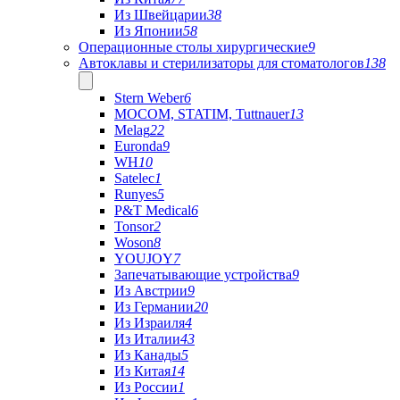
Из Швейцарии
38
Из Японии
58
Операционные столы хирургические
9
Автоклавы и стерилизаторы для стоматологов
138
Stern Weber
6
MOCOM, STATIM, Tuttnauer
13
Melag
22
Euronda
9
WH
10
Satelec
1
Runyes
5
P&T Medical
6
Tonsor
2
Woson
8
YOUJOY
7
Запечатывающие устройства
9
Из Австрии
9
Из Германии
20
Из Израиля
4
Из Италии
43
Из Канады
5
Из Китая
14
Из России
1