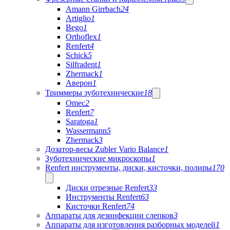
Amann Girrbach
24
Artiglio
1
Bego
1
Orthoflex
1
Renfert
4
Schick
5
Silfradent
1
Zhermack
1
Аверон
1
Триммеры зуботехнические
18
Omec
2
Renfert
7
Saratoga
1
Wassermann
5
Zhermack
3
Дозатор-весы Zubler Vario Balance
1
Зуботехнические микроскопы
1
Renfert инструменты, диски, кисточки, полиры
170
Диски отрезные Renfert
33
Инструменты Renfert
63
Кисточки Renfert
74
Аппараты для дезинфекции слепков
3
Аппараты для изготовления разборных моделей
1