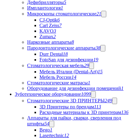
Дефибрилляторы
5
Имплантология
1
Микроскопы стоматологические
21
CJ-Optik
6
Carl Zeiss
7
KAVO
3
Zumax
2
Наркозные аппараты
8
Пародонтологические аппараты
38
Durr Dental
18
FotoSan для дезинфекции
19
Стоматологическая мебель
29
Мебель Италии (Dental-Art)
15
Мебель России
14
Стоматологические матрасы
1
Оборудование для дезинфекции помещений
1
Зуботехническое оборудование
1099
Стоматологические 3D ПРИНТЕРЫ
249
3D Принтеры по брендам
113
Расходные материалы к 3D принтерам
136
Аппараты для пайки, сварки, сверления под
штифты
54
Bego
1
Lasertechnic
12