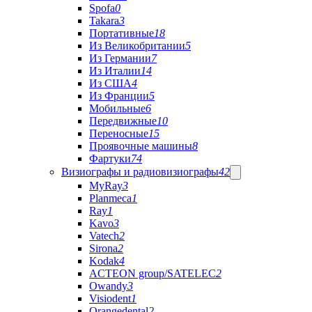
Spofa
0
Takara
3
Портативные
18
Из Великобритании
5
Из Германии
7
Из Италии
14
Из США
4
Из Франции
5
Мобильные
6
Передвижные
10
Переносные
15
Проявочные машины
8
Фартуки
74
Визиографы и радиовизиографы
42
MyRay
3
Planmeca
1
Ray
1
Kavo
3
Vatech
2
Sirona
2
Kodak
4
ACTEON group/SATELEC
2
Owandy
3
Visiodent
1
Orangedental
2