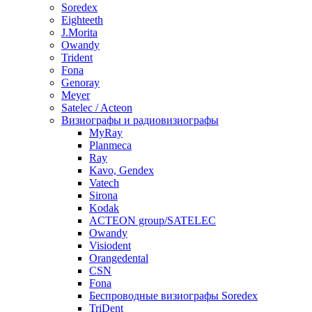
Soredex
Eighteeth
J.Morita
Owandy
Trident
Fona
Genoray
Meyer
Satelec / Acteon
Визиографы и радиовизиографы
MyRay
Planmeca
Ray
Kavo, Gendex
Vatech
Sirona
Kodak
ACTEON group/SATELEC
Owandy
Visiodent
Orangedental
CSN
Fona
Беспроводные визиографы Soredex
TriDent