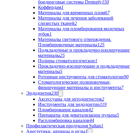
бондинговые системы Dentsply
150
Коффердам
1
Материалы для временных пломб
7
Материалы для лечения заболеваний
слизистых тканей
2
Материалы для пломбирования молочных
зубов
1
Материалы светового отверждения.
Пломбировочные материалы
125
Подкладочные и прокладочно-изолирующие
материалы
25
Полиры стоматологические
1
Прокладочно-изолирующие и подкладочные
материалы
5
Роторные инструменты для стоматологии
90
Стоматологические полировочные,
финирующие материалы и инструменты
7
Эндодонтия
230
Аксессуары для энтодонтистов
2
Инструменты для эндодонтии
119
Пломбирование каналов
42
Препараты для девитализации пульпы
5
Распломбировка каналов
44
Профилактическая продукция Sultan
1
Анестетики, шприцы и иглы
1