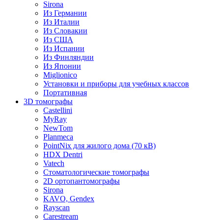
Sirona
Из Германии
Из Италии
Из Словакии
Из США
Из Испании
Из Финляндии
Из Японии
Miglionico
Установки и приборы для учебных классов
Портативная
3D томографы
Castellini
MyRay
NewTom
Planmeca
PointNix для жилого дома (70 кВ)
HDX Dentri
Vatech
Стоматологические томографы
2D ортопантомографы
Sirona
KAVO, Gendex
Rayscan
Carestream