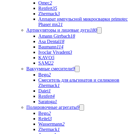
Omec
2
Renfert
35
Zhermack
3
Аппарат импульсной микросварки primotec
Phaser mx2
1
Артикуляторы и лицевые дуги
180
Amann Girrbach
18
Asa Dental
18
Baumann
114
Ivoclar Vivadent
3
KAVO
5
SAM
22
Вакуумные смесители
9
Bego
2
Cмеситель для альгинатов и силиконов
Zhermack
1
Daiei
1
Renfert
4
Saratoga
1
Полировочные агрегаты
9
Bego
2
Reitel
3
Wassermann
2
Zhermack
1