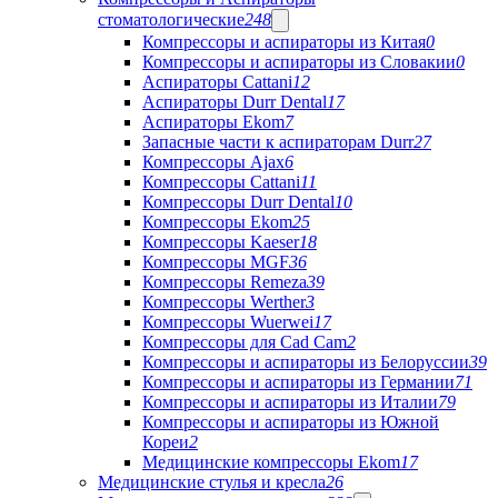
стоматологические
248
Компрессоры и аспираторы из Китая
0
Компрессоры и аспираторы из Словакии
0
Аспираторы Cattani
12
Аспираторы Durr Dental
17
Аспираторы Ekom
7
Запасные части к аспираторам Durr
27
Компрессоры Ajax
6
Компрессоры Cattani
11
Компрессоры Durr Dental
10
Компрессоры Ekom
25
Компрессоры Kaeser
18
Компрессоры MGF
36
Компрессоры Remeza
39
Компрессоры Werther
3
Компрессоры Wuerwei
17
Компрессоры для Cad Cam
2
Компрессоры и аспираторы из Белоруссии
39
Компрессоры и аспираторы из Германии
71
Компрессоры и аспираторы из Италии
79
Компрессоры и аспираторы из Южной
Кореи
2
Медицинские компрессоры Ekom
17
Медицинские стулья и кресла
26