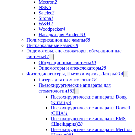
Mectron
2
NSK
6
Satelec
3
Sirona
1
W&H
2
Woodpecker
4
Насадки для Amdent
31
Полимеризационные лампы
68
Интраоральные камеры
8
Эндомоторы, апекслокаторы, обтурационные
системы
47
Обтурационные системы
10
Эндомоторы и апекслокаторы
28
Физиодиспенсеры, Пьезохирургия, Лазеры
214
Лазеры для стоматологии
18
Пьезохирургические аппараты для
стоматологии
163
Пьезохирургические аппараты Dong
(Китай)
14
Пьезохирургические аппараты Dowell
(США)
1
Пьезохирургические аппараты EMS
(Швейцария)
28
Пьезохирургические аппараты Mectron
(Италия)
61