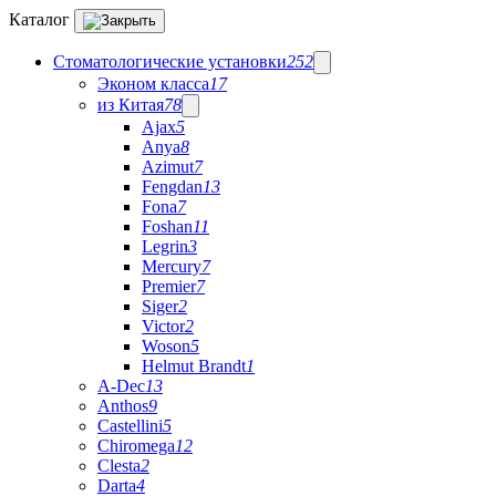
Каталог
Стоматологические установки
252
Эконом класса
17
из Китая
78
Ajax
5
Anya
8
Azimut
7
Fengdan
13
Fona
7
Foshan
11
Legrin
3
Mercury
7
Premier
7
Siger
2
Victor
2
Woson
5
Helmut Brandt
1
A-Dec
13
Anthos
9
Castellini
5
Chiromega
12
Clesta
2
Darta
4