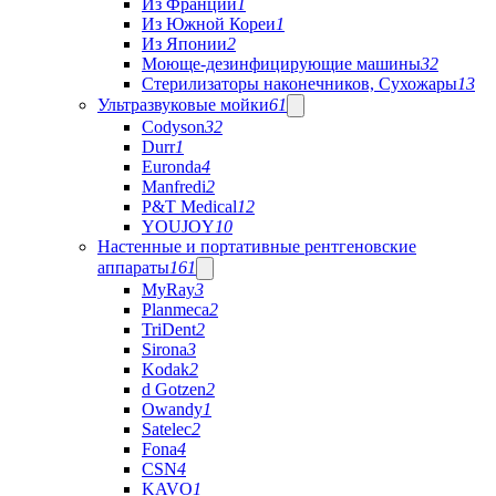
Из Франции
1
Из Южной Кореи
1
Из Японии
2
Моюще-дезинфицирующие машины
32
Стерилизаторы наконечников, Сухожары
13
Ультразвуковые мойки
61
Codyson
32
Durr
1
Euronda
4
Manfredi
2
P&T Medical
12
YOUJOY
10
Настенные и портативные рентгеновские
аппараты
161
MyRay
3
Planmeca
2
TriDent
2
Sirona
3
Kodak
2
d Gotzen
2
Owandy
1
Satelec
2
Fona
4
CSN
4
KAVO
1