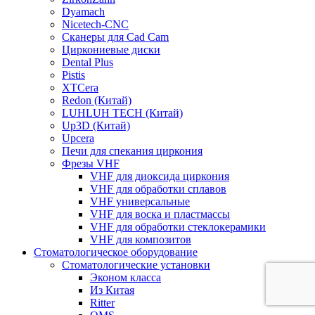
Dyamach
Nicetech-CNC
Сканеры для Cad Cam
Циркониевые диски
Dental Plus
Pistis
XTCera
Redon (Китай)
LUHLUH TECH (Китай)
Up3D (Китай)
Upcera
Печи для спекания циркония
Фрезы VHF
VHF для диоксида циркония
VHF для обработки сплавов
VHF универсальные
VHF для воска и пластмассы
VHF для обработки стеклокерамики
VHF для композитов
Стоматологическое оборудование
Стоматологические установки
Эконом класса
Из Китая
Ritter