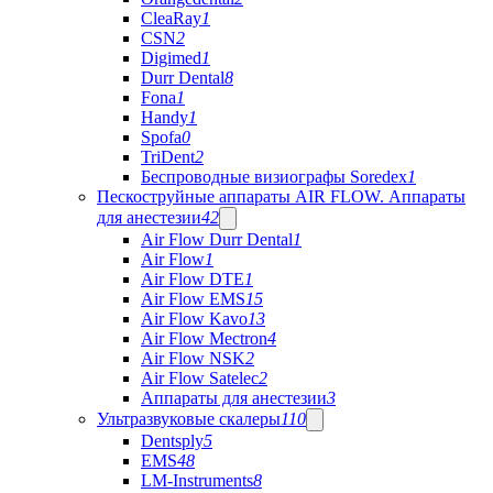
CleaRay
1
CSN
2
Digimed
1
Durr Dental
8
Fona
1
Handy
1
Spofa
0
TriDent
2
Беспроводные визиографы Soredex
1
Пескоструйные аппараты AIR FLOW. Аппараты
для анестезии
42
Air Flow Durr Dental
1
Air Flow
1
Air Flow DTE
1
Air Flow EMS
15
Air Flow Kavo
13
Air Flow Mectron
4
Air Flow NSK
2
Air Flow Satelec
2
Аппараты для анестезии
3
Ультразвуковые скалеры
110
Dentsply
5
EMS
48
LM-Instruments
8