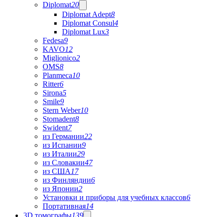
Diplomat
20
Diplomat Adept
8
Diplomat Consul
4
Diplomat Lux
3
Fedesa
9
KAVO
12
Miglionico
2
OMS
8
Planmeca
10
Ritter
6
Sirona
5
Smile
9
Stern Weber
10
Stomadent
8
Swident
7
из Германии
22
из Испании
9
из Италии
29
из Словакии
47
из США
17
из Финляндии
6
из Японии
2
Установки и приборы для учебных классов
6
Портативная
14
3D томографы
139