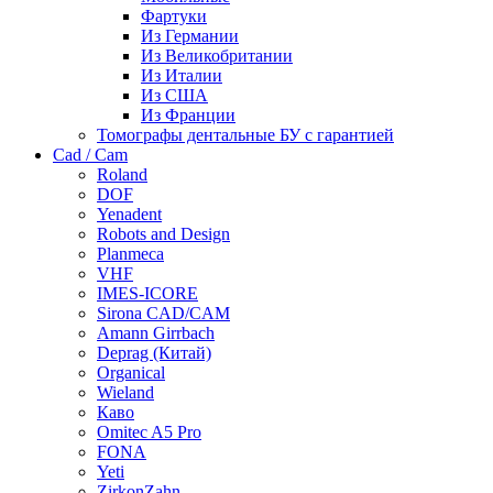
Фартуки
Из Германии
Из Великобритании
Из Италии
Из США
Из Франции
Томографы дентальные БУ с гарантией
Cad / Cam
Roland
DOF
Yenadent
Robots and Design
Planmeca
VHF
IMES-ICORE
Sirona CAD/CAM
Amann Girrbach
Deprag (Китай)
Organical
Wieland
Каво
Omitec A5 Pro
FONA
Yeti
ZirkonZahn