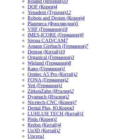
Roland (Япония)
10
DOF (Корея)
4
Yenadent (Турция)
12
Robots and Design (Корея)
4
Planmeca (Финляндия)
5
VHF (Германия)
18
IMES-ICORE (Германия)
9
Sirona CAD/CAM
7
Amann Girrbach (Германия)
7
Deprag (Китай)
10
Organical (Германия)
3
Wieland (Германия)
8
Каво (Германия)
1
Omitec A5 Pro (Китай)
2
FONA (Германия)
2
Yeti (Германия)
1
ZirkonZahn (Италия)
2
Dyamach (Италия)
2
Nicetech-CNC (Корея)
7
Dental Plus, Ю.Корея
3
LUHLUH TECH (Китай)
1
Pistis (Корея)
1
Redon (Китай)
4
Up3D (Китай)
2
Upcera
1