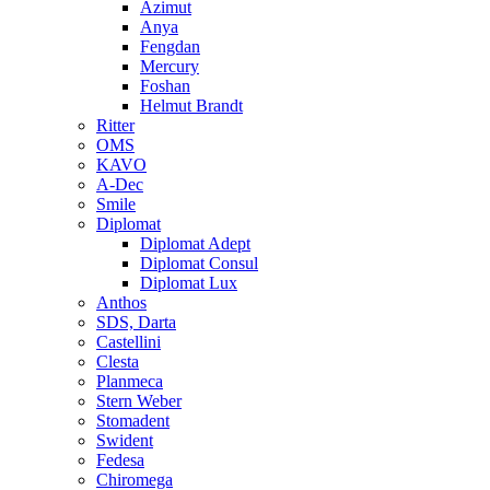
Azimut
Anya
Fengdan
Mercury
Foshan
Helmut Brandt
Ritter
OMS
KAVO
A-Dec
Smile
Diplomat
Diplomat Adept
Diplomat Consul
Diplomat Lux
Anthos
SDS, Darta
Castellini
Clesta
Planmeca
Stern Weber
Stomadent
Swident
Fedesa
Chiromega