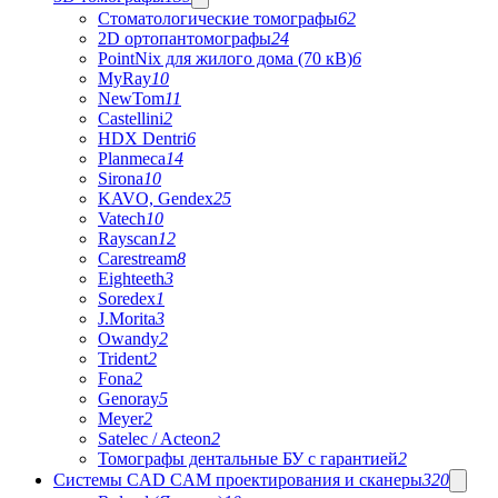
Стоматологические томографы
62
2D ортопантомографы
24
PointNix для жилого дома (70 кВ)
6
MyRay
10
NewTom
11
Castellini
2
HDX Dentri
6
Planmeca
14
Sirona
10
KAVO, Gendex
25
Vatech
10
Rayscan
12
Carestream
8
Eighteeth
3
Soredex
1
J.Morita
3
Owandy
2
Trident
2
Fona
2
Genoray
5
Meyer
2
Satelec / Acteon
2
Томографы дентальные БУ с гарантией
2
Системы CAD CAM проектирования и сканеры
320