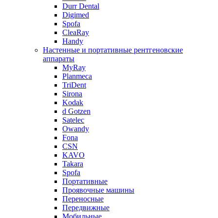
Durr Dental
Digimed
Spofa
CleaRay
Handy
Настенные и портативные рентгеновские
аппараты
MyRay
Planmeca
TriDent
Sirona
Kodak
d Gotzen
Satelec
Owandy
Fona
CSN
KAVO
Takara
Spofa
Портативные
Проявочные машины
Переносные
Передвижные
Мобильные