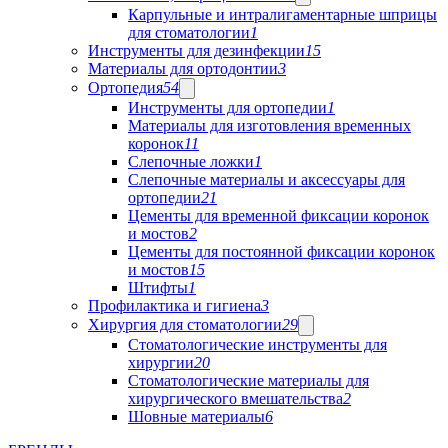
Карпульные и интралигаментарные шприцы
для стоматологии
1
Инструменты для дезинфекции
15
Материалы для ортодонтии
3
Ортопедия
54
Инструменты для ортопедии
1
Материалы для изготовления временных
коронок
11
Слепочные ложки
1
Слепочные материалы и аксессуары для
ортопедии
21
Цементы для временной фиксации коронок
и мостов
2
Цементы для постоянной фиксации коронок
и мостов
15
Штифты
1
Профилактика и гигиена
3
Хирургия для стоматологии
29
Стоматологические инструменты для
хирургии
20
Стоматологические материалы для
хирургического вмешательства
2
Шовные материалы
6