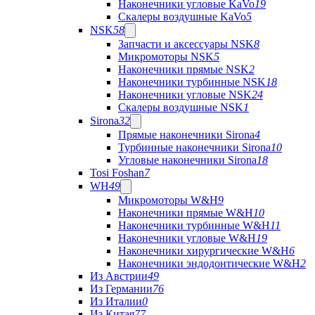
Наконечники угловые KaVo
19
Скалеры воздушные KaVo
5
NSK
58
Запчасти и аксессуары NSK
8
Микромоторы NSK
5
Наконечники прямые NSK
2
Наконечники турбинные NSK
18
Наконечники угловые NSK
24
Скалеры воздушные NSK
1
Sirona
32
Прямые наконечники Sirona
4
Турбинные наконечники Sirona
10
Угловые наконечники Sirona
18
Tosi Foshan
7
WH
49
Микромоторы W&H
9
Наконечники прямые W&H
10
Наконечники турбинные W&H
11
Наконечники угловые W&H
19
Наконечники хирургические W&H
6
Наконечники эндодонтические W&H
2
Из Австрии
49
Из Германии
76
Из Италии
0
Из Китая
77