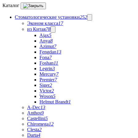
Каталог
Стоматологические установки
252
Эконом класса
17
из Китая
78
Ajax
5
Anya
8
Azimut
7
Fengdan
13
Fona
7
Foshan
11
Legrin
3
Mercury
7
Premier
7
Siger
2
Victor
2
Woson
5
Helmut Brandt
1
A-Dec
13
Anthos
9
Castellini
5
Chiromega
12
Clesta
2
Darta
4