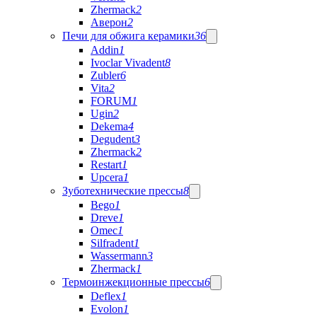
Zhermack
2
Аверон
2
Печи для обжига керамики
36
Addin
1
Ivoclar Vivadent
8
Zubler
6
Vita
2
FORUM
1
Ugin
2
Dekema
4
Degudent
3
Zhermack
2
Restart
1
Upcera
1
Зуботехнические прессы
8
Bego
1
Dreve
1
Omec
1
Silfradent
1
Wassermann
3
Zhermack
1
Термоинжекционные прессы
6
Deflex
1
Evolon
1