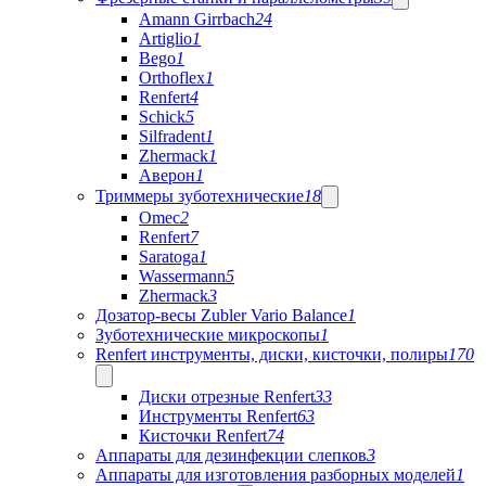
Amann Girrbach
24
Artiglio
1
Bego
1
Orthoflex
1
Renfert
4
Schick
5
Silfradent
1
Zhermack
1
Аверон
1
Триммеры зуботехнические
18
Omec
2
Renfert
7
Saratoga
1
Wassermann
5
Zhermack
3
Дозатор-весы Zubler Vario Balance
1
Зуботехнические микроскопы
1
Renfert инструменты, диски, кисточки, полиры
170
Диски отрезные Renfert
33
Инструменты Renfert
63
Кисточки Renfert
74
Аппараты для дезинфекции слепков
3
Аппараты для изготовления разборных моделей
1