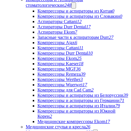
стоматологические
248
Компрессоры и аспираторы из Китая
0
Компрессоры и аспираторы из Словакии
0
Аспираторы Cattani
12
Аспираторы Durr Dental
17
Аспираторы Ekom
7
Запасные части к аспираторам Durr
27
Компрессоры Ajax
6
Компрессоры Cattani
11
Компрессоры Durr Dental
10
Компрессоры Ekom
25
Компрессоры Kaeser
18
Компрессоры MGF
36
Компрессоры Remeza
39
Компрессоры Werther
3
Компрессоры Wuerwei
17
Компрессоры для Cad Cam
2
Компрессоры и аспираторы из Белоруссии
39
Компрессоры и аспираторы из Германии
71
Компрессоры и аспираторы из Италии
79
Компрессоры и аспираторы из Южной
Кореи
2
Медицинские компрессоры Ekom
17
Медицинские стулья и кресла
26