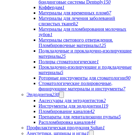
бондинговые системы Dentsply
150
Коффердам
1
Материалы для временных пломб
7
Материалы для лечения заболеваний
слизистых тканей
2
Материалы для пломбирования молочных
зубов
1
Материалы светового отверждения.
Пломбировочные материалы
125
Подкладочные и прокладочно-изолирующие
материалы
25
Полиры стоматологические
1
Прокладочно-изолирующие и подкладочные
материалы
5
Роторные инструменты для стоматологии
90
Стоматологические полировочные,
финирующие материалы и инструменты
7
Эндодонтия
230
Аксессуары для энтодонтистов
2
Инструменты для эндодонтии
119
Пломбирование каналов
42
Препараты для девитализации пульпы
5
Распломбировка каналов
44
Профилактическая продукция Sultan
1
Анестетики, шприцы и иглы
1