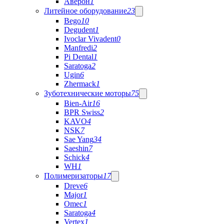
Аверон
1
Литейное оборудование
23
Bego
10
Degudent
1
Ivoclar Vivadent
0
Manfredi
2
Pi Dental
1
Saratoga
2
Ugin
6
Zhermack
1
Зуботехнические моторы
75
Bien-Air
16
BPR Swiss
2
KAVO
4
NSK
7
Sae Yang
34
Saeshin
7
Schick
4
WH
1
Полимеризаторы
17
Dreve
6
Major
1
Omec
1
Saratoga
4
Vertex
1