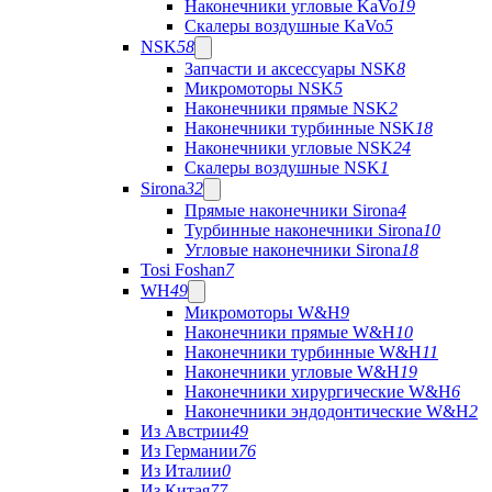
Наконечники угловые KaVo
19
Скалеры воздушные KaVo
5
NSK
58
Запчасти и аксессуары NSK
8
Микромоторы NSK
5
Наконечники прямые NSK
2
Наконечники турбинные NSK
18
Наконечники угловые NSK
24
Скалеры воздушные NSK
1
Sirona
32
Прямые наконечники Sirona
4
Турбинные наконечники Sirona
10
Угловые наконечники Sirona
18
Tosi Foshan
7
WH
49
Микромоторы W&H
9
Наконечники прямые W&H
10
Наконечники турбинные W&H
11
Наконечники угловые W&H
19
Наконечники хирургические W&H
6
Наконечники эндодонтические W&H
2
Из Австрии
49
Из Германии
76
Из Италии
0
Из Китая
77