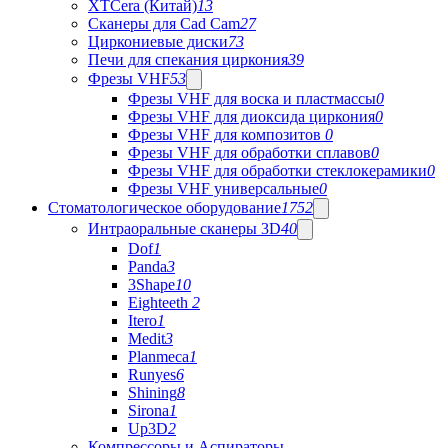
XTCera (Китай)
13
Сканеры для Cad Cam
27
Циркониевые диски
73
Печи для спекания циркония
39
Фрезы VHF
53
Фрезы VHF для воска и пластмассы
0
Фрезы VHF для диоксида циркония
0
Фрезы VHF для композитов
0
Фрезы VHF для обработки сплавов
0
Фрезы VHF для обработки стеклокерамики
0
Фрезы VHF универсальные
0
Стоматологическое оборудование
1752
Интраоральные сканеры 3D
40
Dof
1
Panda
3
3Shape
10
Eighteeth
2
Itero
1
Medit
3
Planmeca
1
Runyes
6
Shining
8
Sirona
1
Up3D
2
Компрессоры и Аспираторы