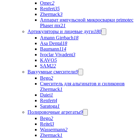
Omec
2
Renfert
35
Zhermack
3
Аппарат импульсной микросварки primotec
Phaser mx2
1
Артикуляторы и лицевые дуги
180
Amann Girrbach
18
Asa Dental
18
Baumann
114
Ivoclar Vivadent
3
KAVO
5
SAM
22
Вакуумные смесители
9
Bego
2
Cмеситель для альгинатов и силиконов
Zhermack
1
Daiei
1
Renfert
4
Saratoga
1
Полировочные агрегаты
9
Bego
2
Reitel
3
Wassermann
2
Zhermack
1