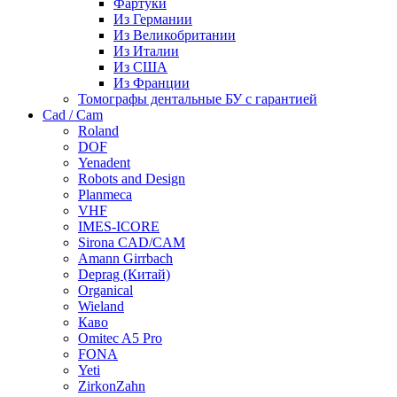
Фартуки
Из Германии
Из Великобритании
Из Италии
Из США
Из Франции
Томографы дентальные БУ с гарантией
Cad / Cam
Roland
DOF
Yenadent
Robots and Design
Planmeca
VHF
IMES-ICORE
Sirona CAD/CAM
Amann Girrbach
Deprag (Китай)
Organical
Wieland
Каво
Omitec A5 Pro
FONA
Yeti
ZirkonZahn