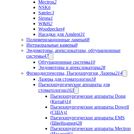
Mectron
2
NSK
6
Satelec
3
Sirona
1
W&H
2
Woodpecker
4
Насадки для Amdent
31
Полимеризационные лампы
68
Интраоральные камеры
8
Эндомоторы, апекслокаторы, обтурационные
системы
47
Обтурационные системы
10
Эндомоторы и апекслокаторы
28
Физиодиспенсеры, Пьезохирургия, Лазеры
214
Лазеры для стоматологии
18
Пьезохирургические аппараты для
стоматологии
163
Пьезохирургические аппараты Dong
(Китай)
14
Пьезохирургические аппараты Dowell
(США)
1
Пьезохирургические аппараты EMS
(Швейцария)
28
Пьезохирургические аппараты Mectron
(Италия)
61