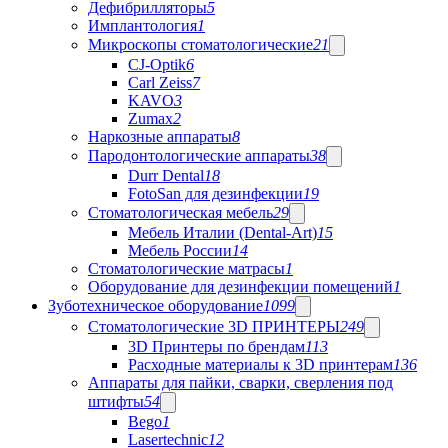
Дефибрилляторы
5
Имплантология
1
Микроскопы стоматологические
21
CJ-Optik
6
Carl Zeiss
7
KAVO
3
Zumax
2
Наркозные аппараты
8
Пародонтологические аппараты
38
Durr Dental
18
FotoSan для дезинфекции
19
Стоматологическая мебель
29
Мебель Италии (Dental-Art)
15
Мебель России
14
Стоматологические матрасы
1
Оборудование для дезинфекции помещений
1
Зуботехническое оборудование
1099
Стоматологические 3D ПРИНТЕРЫ
249
3D Принтеры по брендам
113
Расходные материалы к 3D принтерам
136
Аппараты для пайки, сварки, сверления под
штифты
54
Bego
1
Lasertechnic
12