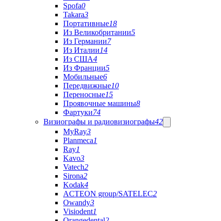
Spofa
0
Takara
3
Портативные
18
Из Великобритании
5
Из Германии
7
Из Италии
14
Из США
4
Из Франции
5
Мобильные
6
Передвижные
10
Переносные
15
Проявочные машины
8
Фартуки
74
Визиографы и радиовизиографы
42
MyRay
3
Planmeca
1
Ray
1
Kavo
3
Vatech
2
Sirona
2
Kodak
4
ACTEON group/SATELEC
2
Owandy
3
Visiodent
1
Orangedental
2