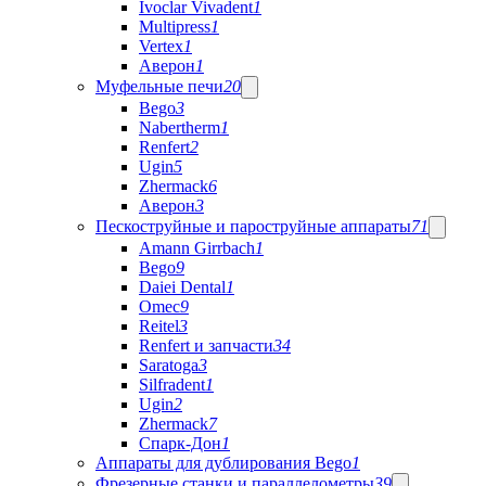
Ivoclar Vivadent
1
Multipress
1
Vertex
1
Аверон
1
Муфельные печи
20
Bego
3
Nabertherm
1
Renfert
2
Ugin
5
Zhermack
6
Аверон
3
Пескоструйные и пароструйные аппараты
71
Amann Girrbach
1
Bego
9
Daiei Dental
1
Omec
9
Reitel
3
Renfert и запчасти
34
Saratoga
3
Silfradent
1
Ugin
2
Zhermack
7
Спарк-Дон
1
Аппараты для дублирования Bego
1
Фрезерные станки и параллелометры
39