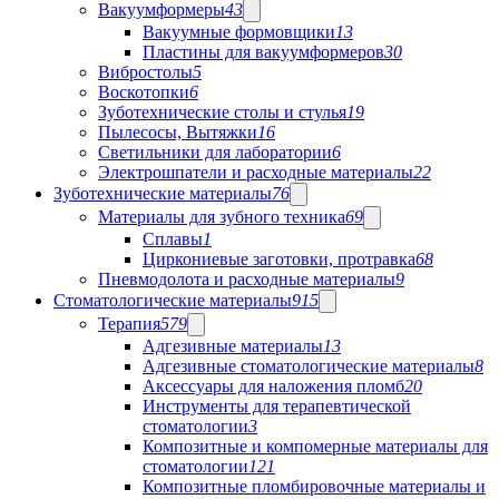
Вакуумформеры
43
Вакуумные формовщики
13
Пластины для вакуумформеров
30
Вибростолы
5
Воскотопки
6
Зуботехнические столы и стулья
19
Пылесосы, Вытяжки
16
Светильники для лаборатории
6
Электрошпатели и расходные материалы
22
Зуботехнические материалы
76
Материалы для зубного техника
69
Сплавы
1
Циркониевые заготовки, протравка
68
Пневмодолота и расходные материалы
9
Стоматологические материалы
915
Терапия
579
Адгезивные материалы
13
Адгезивные стоматологические материалы
8
Аксессуары для наложения пломб
20
Инструменты для терапевтической
стоматологии
3
Композитные и компомерные материалы для
стоматологии
121
Композитные пломбировочные материалы и