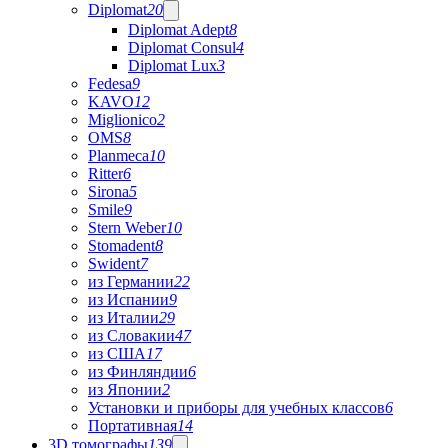
Diplomat
20
Diplomat Adept
8
Diplomat Consul
4
Diplomat Lux
3
Fedesa
9
KAVO
12
Miglionico
2
OMS
8
Planmeca
10
Ritter
6
Sirona
5
Smile
9
Stern Weber
10
Stomadent
8
Swident
7
из Германии
22
из Испании
9
из Италии
29
из Словакии
47
из США
17
из Финляндии
6
из Японии
2
Установки и приборы для учебных классов
6
Портативная
14
3D томографы
139