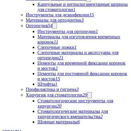
Карпульные и интралигаментарные шприцы
для стоматологии
1
Инструменты для дезинфекции
15
Материалы для ортодонтии
3
Ортопедия
54
Инструменты для ортопедии
1
Материалы для изготовления временных
коронок
11
Слепочные ложки
1
Слепочные материалы и аксессуары для
ортопедии
21
Цементы для временной фиксации коронок
и мостов
2
Цементы для постоянной фиксации коронок
и мостов
15
Штифты
1
Профилактика и гигиена
3
Хирургия для стоматологии
29
Стоматологические инструменты для
хирургии
20
Стоматологические материалы для
хирургического вмешательства
2
Шовные материалы
6