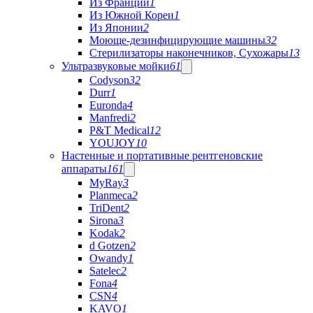
Из Франции
1
Из Южной Кореи
1
Из Японии
2
Моюще-дезинфицирующие машины
32
Стерилизаторы наконечников, Сухожары
13
Ультразвуковые мойки
61
Codyson
32
Durr
1
Euronda
4
Manfredi
2
P&T Medical
12
YOUJOY
10
Настенные и портативные рентгеновские
аппараты
161
MyRay
3
Planmeca
2
TriDent
2
Sirona
3
Kodak
2
d Gotzen
2
Owandy
1
Satelec
2
Fona
4
CSN
4
KAVO
1