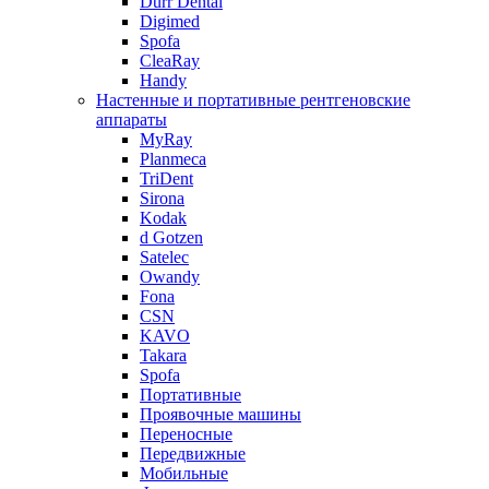
Durr Dental
Digimed
Spofa
CleaRay
Handy
Настенные и портативные рентгеновские
аппараты
MyRay
Planmeca
TriDent
Sirona
Kodak
d Gotzen
Satelec
Owandy
Fona
CSN
KAVO
Takara
Spofa
Портативные
Проявочные машины
Переносные
Передвижные
Мобильные