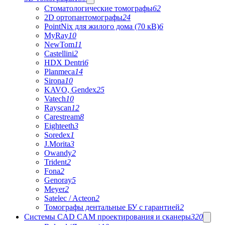
Стоматологические томографы
62
2D ортопантомографы
24
PointNix для жилого дома (70 кВ)
6
MyRay
10
NewTom
11
Castellini
2
HDX Dentri
6
Planmeca
14
Sirona
10
KAVO, Gendex
25
Vatech
10
Rayscan
12
Carestream
8
Eighteeth
3
Soredex
1
J.Morita
3
Owandy
2
Trident
2
Fona
2
Genoray
5
Meyer
2
Satelec / Acteon
2
Томографы дентальные БУ с гарантией
2
Системы CAD CAM проектирования и сканеры
320