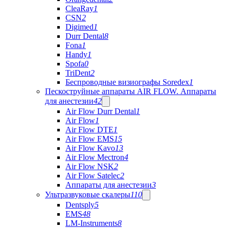
CleaRay
1
CSN
2
Digimed
1
Durr Dental
8
Fona
1
Handy
1
Spofa
0
TriDent
2
Беспроводные визиографы Soredex
1
Пескоструйные аппараты AIR FLOW. Аппараты
для анестезии
42
Air Flow Durr Dental
1
Air Flow
1
Air Flow DTE
1
Air Flow EMS
15
Air Flow Kavo
13
Air Flow Mectron
4
Air Flow NSK
2
Air Flow Satelec
2
Аппараты для анестезии
3
Ультразвуковые скалеры
110
Dentsply
5
EMS
48
LM-Instruments
8