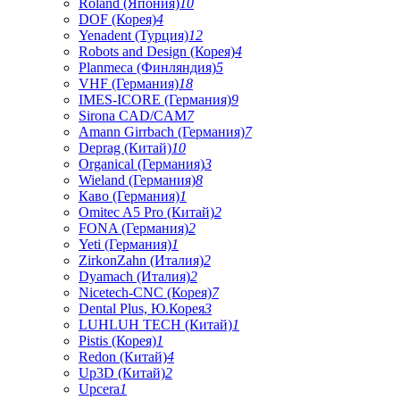
Roland (Япония)
10
DOF (Корея)
4
Yenadent (Турция)
12
Robots and Design (Корея)
4
Planmeca (Финляндия)
5
VHF (Германия)
18
IMES-ICORE (Германия)
9
Sirona CAD/CAM
7
Amann Girrbach (Германия)
7
Deprag (Китай)
10
Organical (Германия)
3
Wieland (Германия)
8
Каво (Германия)
1
Omitec A5 Pro (Китай)
2
FONA (Германия)
2
Yeti (Германия)
1
ZirkonZahn (Италия)
2
Dyamach (Италия)
2
Nicetech-CNC (Корея)
7
Dental Plus, Ю.Корея
3
LUHLUH TECH (Китай)
1
Pistis (Корея)
1
Redon (Китай)
4
Up3D (Китай)
2
Upcera
1