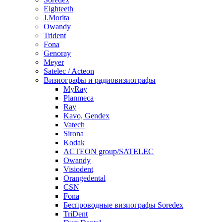
Eighteeth
J.Morita
Owandy
Trident
Fona
Genoray
Meyer
Satelec / Acteon
Визиографы и радиовизиографы
MyRay
Planmeca
Ray
Kavo, Gendex
Vatech
Sirona
Kodak
ACTEON group/SATELEC
Owandy
Visiodent
Orangedental
CSN
Fona
Беспроводные визиографы Soredex
TriDent