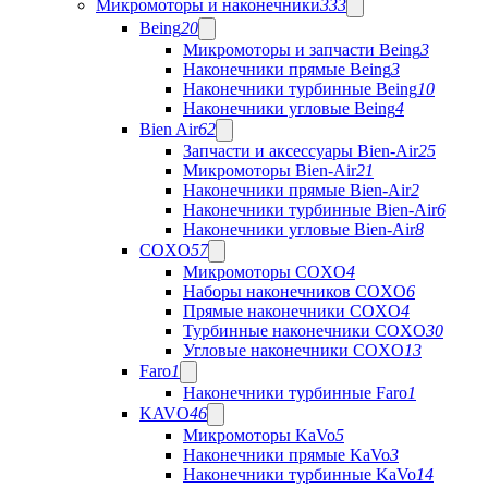
Микромоторы и наконечники
333
Being
20
Микромоторы и запчасти Being
3
Наконечники прямые Being
3
Наконечники турбинные Being
10
Наконечники угловые Being
4
Bien Air
62
Запчасти и аксессуары Bien-Air
25
Микромоторы Bien-Air
21
Наконечники прямые Bien-Air
2
Наконечники турбинные Bien-Air
6
Наконечники угловые Bien-Air
8
COXO
57
Микромоторы COXO
4
Наборы наконечников COXO
6
Прямые наконечники COXO
4
Турбинные наконечники COXO
30
Угловые наконечники COXO
13
Faro
1
Наконечники турбинные Faro
1
KAVO
46
Микромоторы KaVo
5
Наконечники прямые KaVo
3
Наконечники турбинные KaVo
14