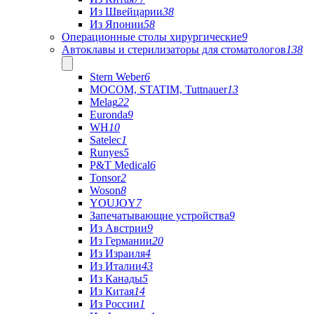
Из Швейцарии
38
Из Японии
58
Операционные столы хирургические
9
Автоклавы и стерилизаторы для стоматологов
138
Stern Weber
6
MOCOM, STATIM, Tuttnauer
13
Melag
22
Euronda
9
WH
10
Satelec
1
Runyes
5
P&T Medical
6
Tonsor
2
Woson
8
YOUJOY
7
Запечатывающие устройства
9
Из Австрии
9
Из Германии
20
Из Израиля
4
Из Италии
43
Из Канады
5
Из Китая
14
Из России
1