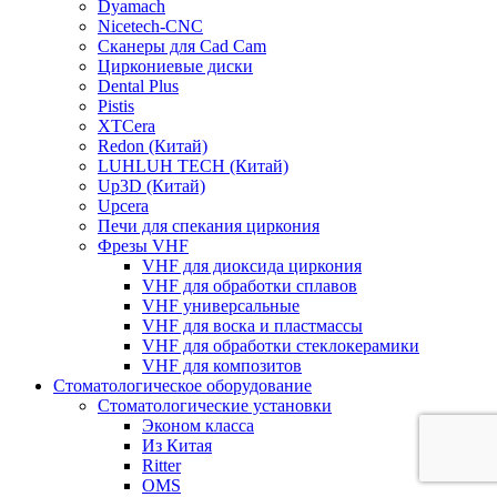
Dyamach
Nicetech-CNC
Сканеры для Cad Cam
Циркониевые диски
Dental Plus
Pistis
XTCera
Redon (Китай)
LUHLUH TECH (Китай)
Up3D (Китай)
Upcera
Печи для спекания циркония
Фрезы VHF
VHF для диоксида циркония
VHF для обработки сплавов
VHF универсальные
VHF для воска и пластмассы
VHF для обработки стеклокерамики
VHF для композитов
Стоматологическое оборудование
Стоматологические установки
Эконом класса
Из Китая
Ritter
OMS