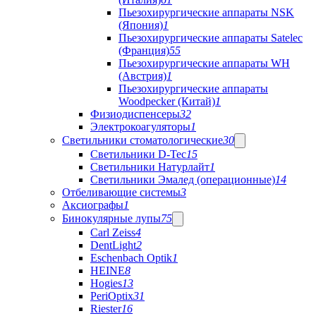
Пьезохирургические аппараты NSK
(Япония)
1
Пьезохирургические аппараты Satelec
(Франция)
55
Пьезохирургические аппараты WH
(Австрия)
1
Пьезохирургические аппараты
Woodpecker (Китай)
1
Физиодиспенсеры
32
Электрокоагуляторы
1
Светильники стоматологические
30
Светильники D-Tec
15
Светильники Натурлайт
1
Светильники Эмалед (операционные)
14
Отбеливающие системы
3
Аксиографы
1
Бинокулярные лупы
75
Carl Zeiss
4
DentLight
2
Eschenbach Optik
1
HEINE
8
Hogies
13
PeriOptix
31
Riester
16