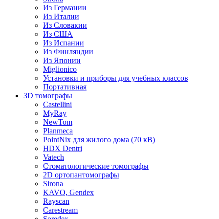
Из Германии
Из Италии
Из Словакии
Из США
Из Испании
Из Финляндии
Из Японии
Miglionico
Установки и приборы для учебных классов
Портативная
3D томографы
Castellini
MyRay
NewTom
Planmeca
PointNix для жилого дома (70 кВ)
HDX Dentri
Vatech
Стоматологические томографы
2D ортопантомографы
Sirona
KAVO, Gendex
Rayscan
Carestream
Soredex