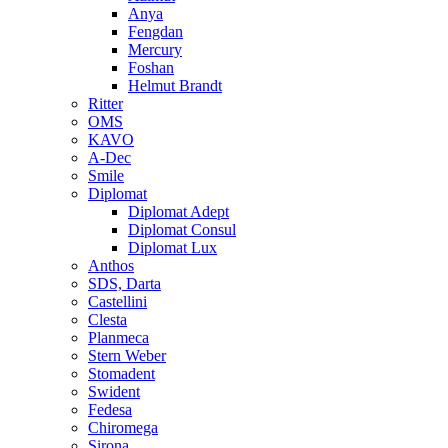
Anya
Fengdan
Mercury
Foshan
Helmut Brandt
Ritter
OMS
KAVO
A-Dec
Smile
Diplomat
Diplomat Adept
Diplomat Consul
Diplomat Lux
Anthos
SDS, Darta
Castellini
Clesta
Planmeca
Stern Weber
Stomadent
Swident
Fedesa
Chiromega
Sirona