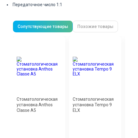
Передаточное число 1:1
Сопутствующие товары
Похожие товары
Стоматологическая
Стоматологическая
Сто
установка Anthos
установка Tempo 9
уста
Classe A5
ELX
(по
гидр