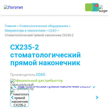
0
8 (800) 250-48-06
Ежедневно с 9:00 до 19:00
Главная
>
Стоматологическое оборудование
>
Микромоторы и наконечники
>
COXO
>
Стоматологический прямой наконечник CX235-2
CX235-2
стоматологический
прямой наконечник
О компании
Возврат
Доставка
Статьи
Кредит/Лизинг
Наши клиенты
Проект клиники
Контакты
Производитель:
COXO
Официальный дистрибьютор