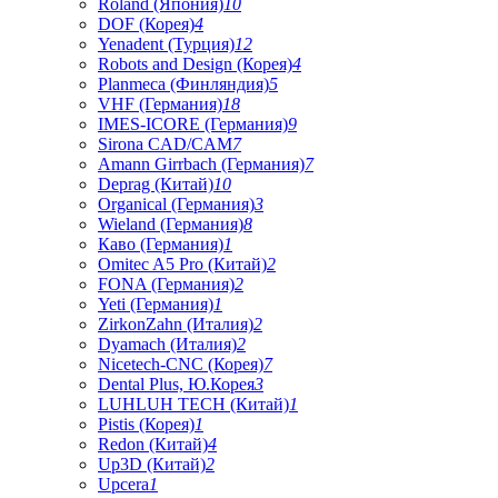
Roland (Япония)
10
DOF (Корея)
4
Yenadent (Турция)
12
Robots and Design (Корея)
4
Planmeca (Финляндия)
5
VHF (Германия)
18
IMES-ICORE (Германия)
9
Sirona CAD/CAM
7
Amann Girrbach (Германия)
7
Deprag (Китай)
10
Organical (Германия)
3
Wieland (Германия)
8
Каво (Германия)
1
Omitec A5 Pro (Китай)
2
FONA (Германия)
2
Yeti (Германия)
1
ZirkonZahn (Италия)
2
Dyamach (Италия)
2
Nicetech-CNC (Корея)
7
Dental Plus, Ю.Корея
3
LUHLUH TECH (Китай)
1
Pistis (Корея)
1
Redon (Китай)
4
Up3D (Китай)
2
Upcera
1