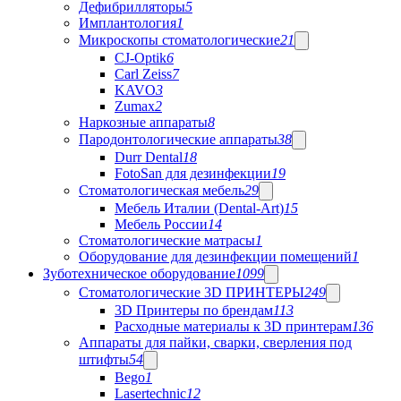
Дефибрилляторы
5
Имплантология
1
Микроскопы стоматологические
21
CJ-Optik
6
Carl Zeiss
7
KAVO
3
Zumax
2
Наркозные аппараты
8
Пародонтологические аппараты
38
Durr Dental
18
FotoSan для дезинфекции
19
Стоматологическая мебель
29
Мебель Италии (Dental-Art)
15
Мебель России
14
Стоматологические матрасы
1
Оборудование для дезинфекции помещений
1
Зуботехническое оборудование
1099
Стоматологические 3D ПРИНТЕРЫ
249
3D Принтеры по брендам
113
Расходные материалы к 3D принтерам
136
Аппараты для пайки, сварки, сверления под
штифты
54
Bego
1
Lasertechnic
12