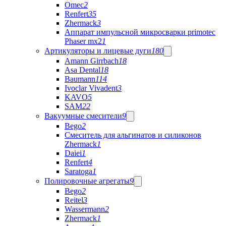
Omec
2
Renfert
35
Zhermack
3
Аппарат импульсной микросварки primotec
Phaser mx2
1
Артикуляторы и лицевые дуги
180
Amann Girrbach
18
Asa Dental
18
Baumann
114
Ivoclar Vivadent
3
KAVO
5
SAM
22
Вакуумные смесители
9
Bego
2
Cмеситель для альгинатов и силиконов
Zhermack
1
Daiei
1
Renfert
4
Saratoga
1
Полировочные агрегаты
9
Bego
2
Reitel
3
Wassermann
2
Zhermack
1