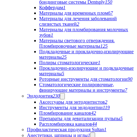
бондинговые системы Dentsply
150
Коффердам
1
Материалы для временных пломб
7
Материалы для лечения заболеваний
слизистых тканей
2
Материалы для пломбирования молочных
зубов
1
Материалы светового отверждения.
Пломбировочные материалы
125
Подкладочные и прокладочно-изолирующие
материалы
25
Полиры стоматологические
1
Прокладочно-изолирующие и подкладочные
материалы
5
Роторные инструменты для стоматологии
90
Стоматологические полировочные,
финирующие материалы и инструменты
7
Эндодонтия
230
Аксессуары для энтодонтистов
2
Инструменты для эндодонтии
119
Пломбирование каналов
42
Препараты для девитализации пульпы
5
Распломбировка каналов
44
Профилактическая продукция Sultan
1
Анестетики, шприцы и иглы
1