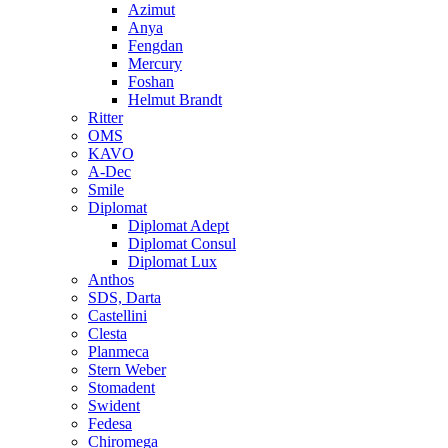
Azimut
Anya
Fengdan
Mercury
Foshan
Helmut Brandt
Ritter
OMS
KAVO
A-Dec
Smile
Diplomat
Diplomat Adept
Diplomat Consul
Diplomat Lux
Anthos
SDS, Darta
Castellini
Clesta
Planmeca
Stern Weber
Stomadent
Swident
Fedesa
Chiromega