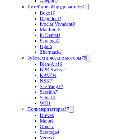
Аверон
1
Литейное оборудование
23
Bego
10
Degudent
1
Ivoclar Vivadent
0
Manfredi
2
Pi Dental
1
Saratoga
2
Ugin
6
Zhermack
1
Зуботехнические моторы
75
Bien-Air
16
BPR Swiss
2
KAVO
4
NSK
7
Sae Yang
34
Saeshin
7
Schick
4
WH
1
Полимеризаторы
17
Dreve
6
Major
1
Omec
1
Saratoga
4
Vertex
1