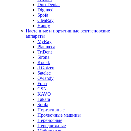
Durr Dental
Digimed
Spofa
CleaRay
Handy
Настенные и портативные рентгеновские
аппараты
MyRay
Planmeca
TriDent
Sirona
Kodak
d Gotzen
Satelec
Owandy
Fona
CSN
KAVO
Takara
Spofa
Портативные
Проявочные машины
Переносные
Передвижные
Мобильные