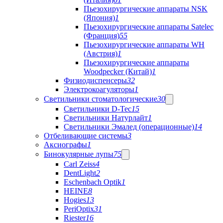
Пьезохирургические аппараты NSK
(Япония)
1
Пьезохирургические аппараты Satelec
(Франция)
55
Пьезохирургические аппараты WH
(Австрия)
1
Пьезохирургические аппараты
Woodpecker (Китай)
1
Физиодиспенсеры
32
Электрокоагуляторы
1
Светильники стоматологические
30
Светильники D-Tec
15
Светильники Натурлайт
1
Светильники Эмалед (операционные)
14
Отбеливающие системы
3
Аксиографы
1
Бинокулярные лупы
75
Carl Zeiss
4
DentLight
2
Eschenbach Optik
1
HEINE
8
Hogies
13
PeriOptix
31
Riester
16