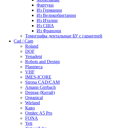
Фартуки
Из Германии
Из Великобритании
Из Италии
Из США
Из Франции
Томографы дентальные БУ с гарантией
Cad / Cam
Roland
DOF
Yenadent
Robots and Design
Planmeca
VHF
IMES-ICORE
Sirona CAD/CAM
Amann Girrbach
Deprag (Китай)
Organical
Wieland
Каво
Omitec A5 Pro
FONA
Yeti