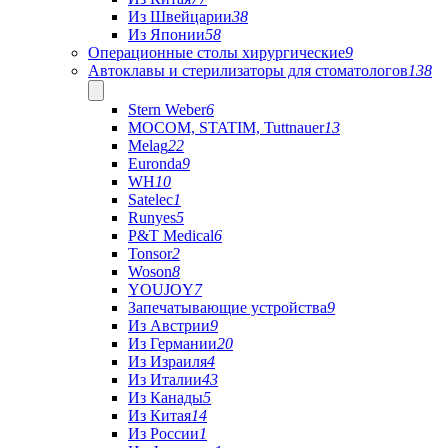
Из Швейцарии
38
Из Японии
58
Операционные столы хирургические
9
Автоклавы и стерилизаторы для стоматологов
138
Stern Weber
6
MOCOM, STATIM, Tuttnauer
13
Melag
22
Euronda
9
WH
10
Satelec
1
Runyes
5
P&T Medical
6
Tonsor
2
Woson
8
YOUJOY
7
Запечатывающие устройства
9
Из Австрии
9
Из Германии
20
Из Израиля
4
Из Италии
43
Из Канады
5
Из Китая
14
Из России
1