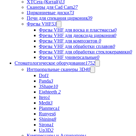
XTCera (Китай)
13
Сканеры для Cad Cam
27
Циркониевые диски
73
Печи для спекания циркония
39
Фрезы VHF
53
Фрезы VHF для воска и пластмассы
0
Фрезы VHF для диоксида циркония
0
Фрезы VHF для композитов
0
Фрезы VHF для обработки сплавов
0
Фрезы VHF для обработки стеклокерамики
0
Фрезы VHF универсальные
0
Стоматологическое оборудование
1752
Интраоральные сканеры 3D
40
Dof
1
Panda
3
3Shape
10
Eighteeth
2
Itero
1
Medit
3
Planmeca
1
Runyes
6
Shining
8
Sirona
1
Up3D
2
Компрессоры и Аспираторы