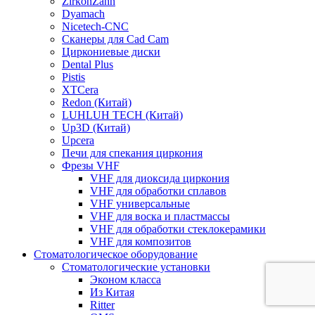
ZirkonZahn
Dyamach
Nicetech-CNC
Сканеры для Cad Cam
Циркониевые диски
Dental Plus
Pistis
XTCera
Redon (Китай)
LUHLUH TECH (Китай)
Up3D (Китай)
Upcera
Печи для спекания циркония
Фрезы VHF
VHF для диоксида циркония
VHF для обработки сплавов
VHF универсальные
VHF для воска и пластмассы
VHF для обработки стеклокерамики
VHF для композитов
Стоматологическое оборудование
Стоматологические установки
Эконом класса
Из Китая
Ritter