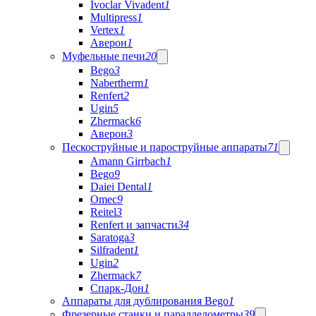
Ivoclar Vivadent
1
Multipress
1
Vertex
1
Аверон
1
Муфельные печи
20
Bego
3
Nabertherm
1
Renfert
2
Ugin
5
Zhermack
6
Аверон
3
Пескоструйные и пароструйные аппараты
71
Amann Girrbach
1
Bego
9
Daiei Dental
1
Omec
9
Reitel
3
Renfert и запчасти
34
Saratoga
3
Silfradent
1
Ugin
2
Zhermack
7
Спарк-Дон
1
Аппараты для дублирования Bego
1
Фрезерные станки и параллелометры
39