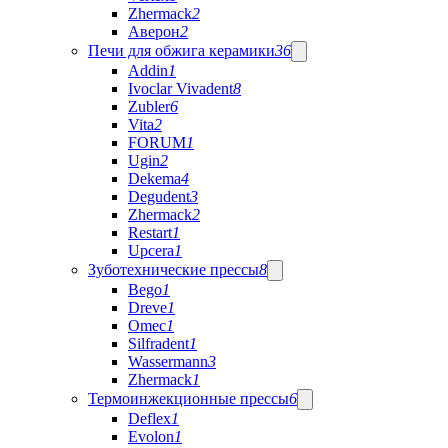
Zhermack
2
Аверон
2
Печи для обжига керамики
36
Addin
1
Ivoclar Vivadent
8
Zubler
6
Vita
2
FORUM
1
Ugin
2
Dekema
4
Degudent
3
Zhermack
2
Restart
1
Upcera
1
Зуботехнические прессы
8
Bego
1
Dreve
1
Omec
1
Silfradent
1
Wassermann
3
Zhermack
1
Термоинжекционные прессы
6
Deflex
1
Evolon
1