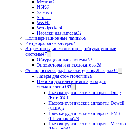
Mectron
2
NSK
6
Satelec
3
Sirona
1
W&H
2
Woodpecker
4
Насадки для Amdent
31
Полимеризационные лампы
68
Интраоральные камеры
8
Эндомоторы, апекслокаторы, обтурационные
системы
47
Обтурационные системы
10
Эндомоторы и апекслокаторы
28
Физиодиспенсеры, Пьезохирургия, Лазеры
214
Лазеры для стоматологии
18
Пьезохирургические аппараты для
стоматологии
163
Пьезохирургические аппараты Dong
(Китай)
14
Пьезохирургические аппараты Dowell
(США)
1
Пьезохирургические аппараты EMS
(Швейцария)
28
Пьезохирургические аппараты Mectron
(Италия)
61