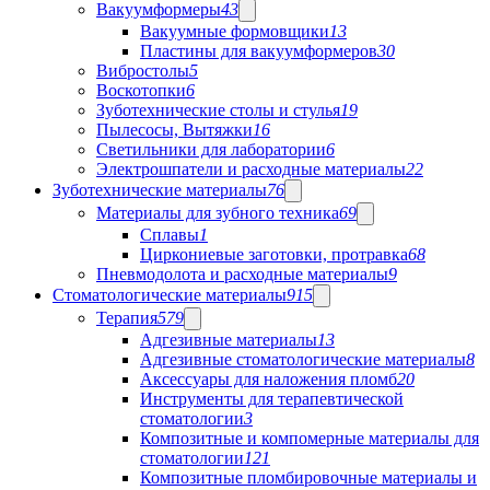
Вакуумформеры
43
Вакуумные формовщики
13
Пластины для вакуумформеров
30
Вибростолы
5
Воскотопки
6
Зуботехнические столы и стулья
19
Пылесосы, Вытяжки
16
Светильники для лаборатории
6
Электрошпатели и расходные материалы
22
Зуботехнические материалы
76
Материалы для зубного техника
69
Сплавы
1
Циркониевые заготовки, протравка
68
Пневмодолота и расходные материалы
9
Стоматологические материалы
915
Терапия
579
Адгезивные материалы
13
Адгезивные стоматологические материалы
8
Аксессуары для наложения пломб
20
Инструменты для терапевтической
стоматологии
3
Композитные и компомерные материалы для
стоматологии
121
Композитные пломбировочные материалы и