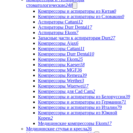
стоматологические
248
Компрессоры и аспираторы из Китая
0
Компрессоры и аспираторы из Словакии
0
Аспираторы Cattani
12
Аспираторы Durr Dental
17
Аспираторы Ekom
7
Запасные части к аспираторам Durr
27
Компрессоры Ajax
6
Компрессоры Cattani
11
Компрессоры Durr Dental
10
Компрессоры Ekom
25
Компрессоры Kaeser
18
Компрессоры MGF
36
Компрессоры Remeza
39
Компрессоры Werther
3
Компрессоры Wuerwei
17
Компрессоры для Cad Cam
2
Компрессоры и аспираторы из Белоруссии
39
Компрессоры и аспираторы из Германии
71
Компрессоры и аспираторы из Италии
79
Компрессоры и аспираторы из Южной
Кореи
2
Медицинские компрессоры Ekom
17
Медицинские стулья и кресла
26