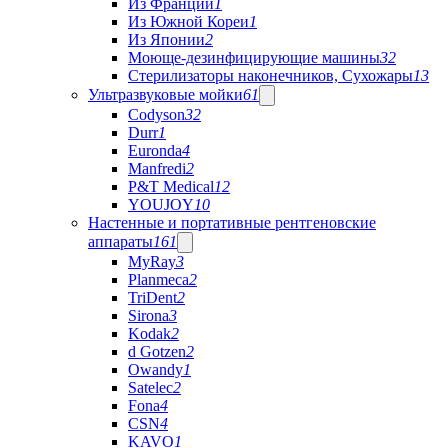
Из Франции
1
Из Южной Кореи
1
Из Японии
2
Моюще-дезинфицирующие машины
32
Стерилизаторы наконечников, Сухожары
13
Ультразвуковые мойки
61
Codyson
32
Durr
1
Euronda
4
Manfredi
2
P&T Medical
12
YOUJOY
10
Настенные и портативные рентгеновские
аппараты
161
MyRay
3
Planmeca
2
TriDent
2
Sirona
3
Kodak
2
d Gotzen
2
Owandy
1
Satelec
2
Fona
4
CSN
4
KAVO
1