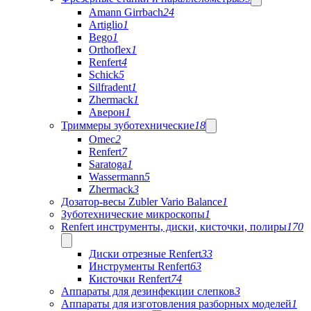
Amann Girrbach
24
Artiglio
1
Bego
1
Orthoflex
1
Renfert
4
Schick
5
Silfradent
1
Zhermack
1
Аверон
1
Триммеры зуботехнические
18
Omec
2
Renfert
7
Saratoga
1
Wassermann
5
Zhermack
3
Дозатор-весы Zubler Vario Balance
1
Зуботехнические микроскопы
1
Renfert инструменты, диски, кисточки, полиры
170
Диски отрезные Renfert
33
Инструменты Renfert
63
Кисточки Renfert
74
Аппараты для дезинфекции слепков
3
Аппараты для изготовления разборных моделей
1