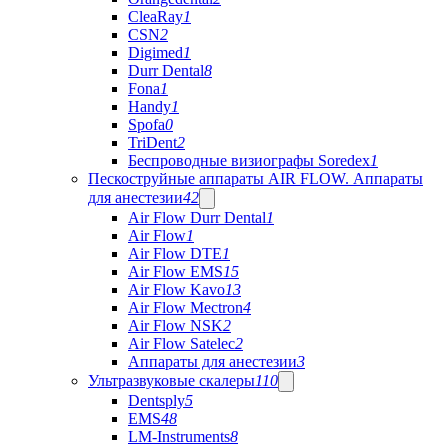
CleaRay
1
CSN
2
Digimed
1
Durr Dental
8
Fona
1
Handy
1
Spofa
0
TriDent
2
Беспроводные визиографы Soredex
1
Пескоструйные аппараты AIR FLOW. Аппараты
для анестезии
42
Air Flow Durr Dental
1
Air Flow
1
Air Flow DTE
1
Air Flow EMS
15
Air Flow Kavo
13
Air Flow Mectron
4
Air Flow NSK
2
Air Flow Satelec
2
Аппараты для анестезии
3
Ультразвуковые скалеры
110
Dentsply
5
EMS
48
LM-Instruments
8