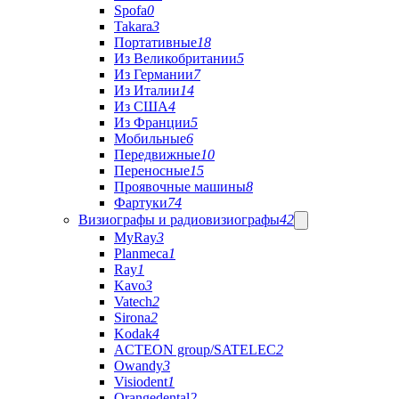
Spofa
0
Takara
3
Портативные
18
Из Великобритании
5
Из Германии
7
Из Италии
14
Из США
4
Из Франции
5
Мобильные
6
Передвижные
10
Переносные
15
Проявочные машины
8
Фартуки
74
Визиографы и радиовизиографы
42
MyRay
3
Planmeca
1
Ray
1
Kavo
3
Vatech
2
Sirona
2
Kodak
4
ACTEON group/SATELEC
2
Owandy
3
Visiodent
1
Orangedental
2