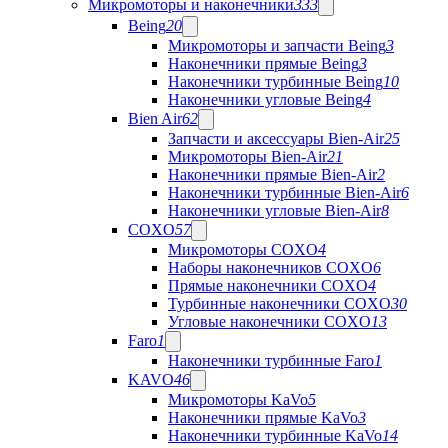
Микромоторы и наконечники
333
Being
20
Микромоторы и запчасти Being
3
Наконечники прямые Being
3
Наконечники турбинные Being
10
Наконечники угловые Being
4
Bien Air
62
Запчасти и аксессуары Bien-Air
25
Микромоторы Bien-Air
21
Наконечники прямые Bien-Air
2
Наконечники турбинные Bien-Air
6
Наконечники угловые Bien-Air
8
COXO
57
Микромоторы COXO
4
Наборы наконечников COXO
6
Прямые наконечники COXO
4
Турбинные наконечники COXO
30
Угловые наконечники COXO
13
Faro
1
Наконечники турбинные Faro
1
KAVO
46
Микромоторы KaVo
5
Наконечники прямые KaVo
3
Наконечники турбинные KaVo
14