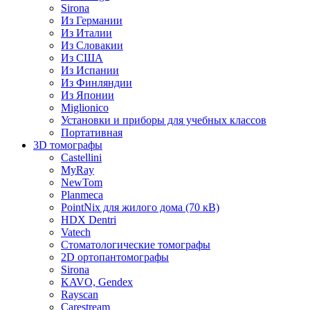
Sirona
Из Германии
Из Италии
Из Словакии
Из США
Из Испании
Из Финляндии
Из Японии
Miglionico
Установки и приборы для учебных классов
Портативная
3D томографы
Castellini
MyRay
NewTom
Planmeca
PointNix для жилого дома (70 кВ)
HDX Dentri
Vatech
Стоматологические томографы
2D ортопантомографы
Sirona
KAVO, Gendex
Rayscan
Carestream