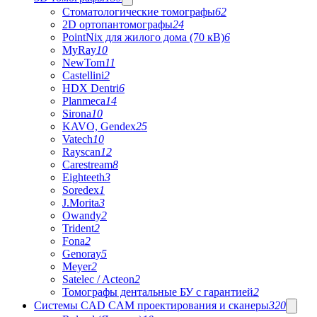
Стоматологические томографы
62
2D ортопантомографы
24
PointNix для жилого дома (70 кВ)
6
MyRay
10
NewTom
11
Castellini
2
HDX Dentri
6
Planmeca
14
Sirona
10
KAVO, Gendex
25
Vatech
10
Rayscan
12
Carestream
8
Eighteeth
3
Soredex
1
J.Morita
3
Owandy
2
Trident
2
Fona
2
Genoray
5
Meyer
2
Satelec / Acteon
2
Томографы дентальные БУ с гарантией
2
Системы CAD CAM проектирования и сканеры
320