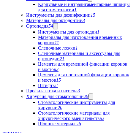
Карпульные и интралигаментарные шприцы
для стоматологии
1
Инструменты для дезинфекции
15
Материалы для ортодонтии
3
Ортопедия
54
Инструменты для ортопедии
1
Материалы для изготовления временных
коронок
11
Слепочные ложки
1
Слепочные материалы и аксессуары для
ортопедии
21
Цементы для временной фиксации коронок
и мостов
2
Цементы для постоянной фиксации коронок
и мостов
15
Штифты
1
Профилактика и гигиена
3
Хирургия для стоматологии
29
Стоматологические инструменты для
хирургии
20
Стоматологические материалы для
хирургического вмешательства
2
Шовные материалы
6