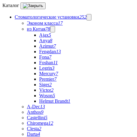
Каталог
Стоматологические установки
252
Эконом класса
17
из Китая
78
Ajax
5
Anya
8
Azimut
7
Fengdan
13
Fona
7
Foshan
11
Legrin
3
Mercury
7
Premier
7
Siger
2
Victor
2
Woson
5
Helmut Brandt
1
A-Dec
13
Anthos
9
Castellini
5
Chiromega
12
Clesta
2
Darta
4