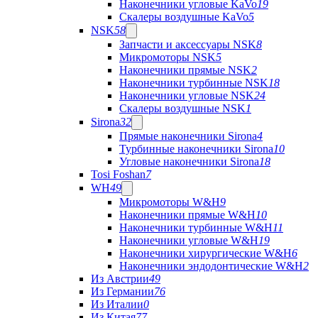
Наконечники угловые KaVo
19
Скалеры воздушные KaVo
5
NSK
58
Запчасти и аксессуары NSK
8
Микромоторы NSK
5
Наконечники прямые NSK
2
Наконечники турбинные NSK
18
Наконечники угловые NSK
24
Скалеры воздушные NSK
1
Sirona
32
Прямые наконечники Sirona
4
Турбинные наконечники Sirona
10
Угловые наконечники Sirona
18
Tosi Foshan
7
WH
49
Микромоторы W&H
9
Наконечники прямые W&H
10
Наконечники турбинные W&H
11
Наконечники угловые W&H
19
Наконечники хирургические W&H
6
Наконечники эндодонтические W&H
2
Из Австрии
49
Из Германии
76
Из Италии
0
Из Китая
77