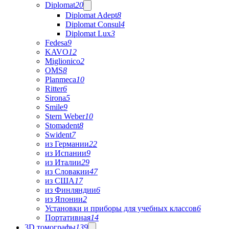
Diplomat
20
Diplomat Adept
8
Diplomat Consul
4
Diplomat Lux
3
Fedesa
9
KAVO
12
Miglionico
2
OMS
8
Planmeca
10
Ritter
6
Sirona
5
Smile
9
Stern Weber
10
Stomadent
8
Swident
7
из Германии
22
из Испании
9
из Италии
29
из Словакии
47
из США
17
из Финляндии
6
из Японии
2
Установки и приборы для учебных классов
6
Портативная
14
3D томографы
139