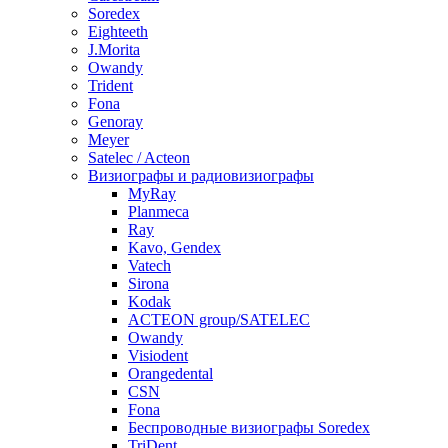
Soredex
Eighteeth
J.Morita
Owandy
Trident
Fona
Genoray
Meyer
Satelec / Acteon
Визиографы и радиовизиографы
MyRay
Planmeca
Ray
Kavo, Gendex
Vatech
Sirona
Kodak
ACTEON group/SATELEC
Owandy
Visiodent
Orangedental
CSN
Fona
Беспроводные визиографы Soredex
TriDent