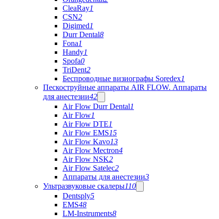
CleaRay
1
CSN
2
Digimed
1
Durr Dental
8
Fona
1
Handy
1
Spofa
0
TriDent
2
Беспроводные визиографы Soredex
1
Пескоструйные аппараты AIR FLOW. Аппараты
для анестезии
42
Air Flow Durr Dental
1
Air Flow
1
Air Flow DTE
1
Air Flow EMS
15
Air Flow Kavo
13
Air Flow Mectron
4
Air Flow NSK
2
Air Flow Satelec
2
Аппараты для анестезии
3
Ультразвуковые скалеры
110
Dentsply
5
EMS
48
LM-Instruments
8