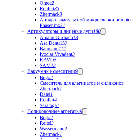
Omec
2
Renfert
35
Zhermack
3
Аппарат импульсной микросварки primotec
Phaser mx2
1
Артикуляторы и лицевые дуги
180
Amann Girrbach
18
Asa Dental
18
Baumann
114
Ivoclar Vivadent
3
KAVO
5
SAM
22
Вакуумные смесители
9
Bego
2
Cмеситель для альгинатов и силиконов
Zhermack
1
Daiei
1
Renfert
4
Saratoga
1
Полировочные агрегаты
9
Bego
2
Reitel
3
Wassermann
2
Zhermack
1