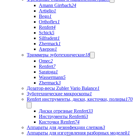
Amann Girrbach
24
Artiglio
1
Bego
1
Orthoflex
1
Renfert
4
Schick
5
Silfradent
1
Zhermack
1
Аверон
1
Триммеры зуботехнические
18
Omec
2
Renfert
7
Saratoga
1
Wassermann
5
Zhermack
3
Дозатор-весы Zubler Vario Balance
1
Зуботехнические микроскопы
1
Renfert инструменты, диски, кисточки, полиры
170
Диски отрезные Renfert
33
Инструменты Renfert
63
Кисточки Renfert
74
Аппараты для дезинфекции слепков
3
Аппараты для изготовления разборных моделей
1