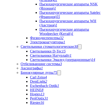
Пьезохирургические аппараты NSK
(Япония)
1
Пьезохирургические аппараты Satelec
(Франция)
55
Пьезохирургические аппараты WH
(Австрия)
1
Пьезохирургические аппараты
Woodpecker (Китай)
1
Физиодиспенсеры
32
Электрокоагуляторы
1
Светильники стоматологические
30
Светильники D-Tec
15
Светильники Натурлайт
1
Светильники Эмалед (операционные)
14
Отбеливающие системы
3
Аксиографы
1
Бинокулярные лупы
75
Carl Zeiss
4
DentLight
2
Eschenbach Optik
1
HEINE
8
Hogies
13
PeriOptix
31
Riester
16