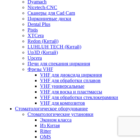
Dyamach
Nicetech-CNC
Сканеры для Cad Cam
Циркониевые диски
Dental Plus
Pistis
XTCera
Redon (Китай)
LUHLUH TECH (Китай)
Up3D (Китай)
Upcera
Печи для спекания циркония
Фрезы VHF
VHF для диоксида циркония
VHF для обработки сплавов
VHF универсальные
VHF для воска и пластмассы
VHF для обработки стеклокерамики
VHF для композитов
Стоматологическое оборудование
Стоматологические установки
Эконом класса
Из Китая
Ritter
OMS