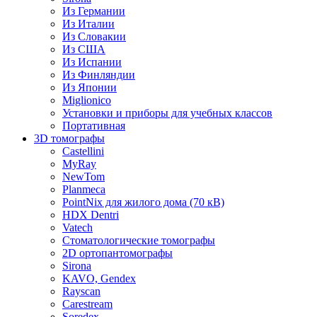
Из Германии
Из Италии
Из Словакии
Из США
Из Испании
Из Финляндии
Из Японии
Miglionico
Установки и приборы для учебных классов
Портативная
3D томографы
Castellini
MyRay
NewTom
Planmeca
PointNix для жилого дома (70 кВ)
HDX Dentri
Vatech
Стоматологические томографы
2D ортопантомографы
Sirona
KAVO, Gendex
Rayscan
Carestream
Soredex