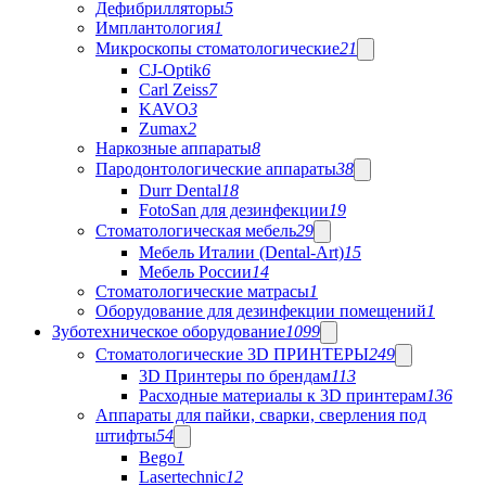
Дефибрилляторы
5
Имплантология
1
Микроскопы стоматологические
21
CJ-Optik
6
Carl Zeiss
7
KAVO
3
Zumax
2
Наркозные аппараты
8
Пародонтологические аппараты
38
Durr Dental
18
FotoSan для дезинфекции
19
Стоматологическая мебель
29
Мебель Италии (Dental-Art)
15
Мебель России
14
Стоматологические матрасы
1
Оборудование для дезинфекции помещений
1
Зуботехническое оборудование
1099
Стоматологические 3D ПРИНТЕРЫ
249
3D Принтеры по брендам
113
Расходные материалы к 3D принтерам
136
Аппараты для пайки, сварки, сверления под
штифты
54
Bego
1
Lasertechnic
12