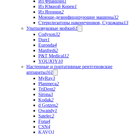
Из Франции
1
Из Южной Кореи
1
Из Японии
2
Моюще-дезинфицирующие машины
32
Стерилизаторы наконечников, Сухожары
13
Ультразвуковые мойки
61
Codyson
32
Durr
1
Euronda
4
Manfredi
2
P&T Medical
12
YOUJOY
10
Настенные и портативные рентгеновские
аппараты
161
MyRay
3
Planmeca
2
TriDent
2
Sirona
3
Kodak
2
d Gotzen
2
Owandy
1
Satelec
2
Fona
4
CSN
4
KAVO
1