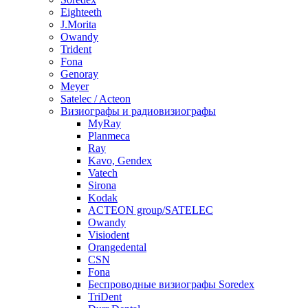
Eighteeth
J.Morita
Owandy
Trident
Fona
Genoray
Meyer
Satelec / Acteon
Визиографы и радиовизиографы
MyRay
Planmeca
Ray
Kavo, Gendex
Vatech
Sirona
Kodak
ACTEON group/SATELEC
Owandy
Visiodent
Orangedental
CSN
Fona
Беспроводные визиографы Soredex
TriDent