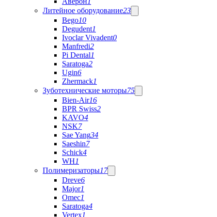
Аверон
1
Литейное оборудование
23
Bego
10
Degudent
1
Ivoclar Vivadent
0
Manfredi
2
Pi Dental
1
Saratoga
2
Ugin
6
Zhermack
1
Зуботехнические моторы
75
Bien-Air
16
BPR Swiss
2
KAVO
4
NSK
7
Sae Yang
34
Saeshin
7
Schick
4
WH
1
Полимеризаторы
17
Dreve
6
Major
1
Omec
1
Saratoga
4
Vertex
1