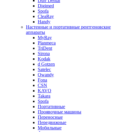
Durr Dental
Digimed
Spofa
CleaRay
Handy
Настенные и портативные рентгеновские
аппараты
MyRay
Planmeca
TriDent
Sirona
Kodak
d Gotzen
Satelec
Owandy
Fona
CSN
KAVO
Takara
Spofa
Портативные
Проявочные машины
Переносные
Передвижные
Мобильные