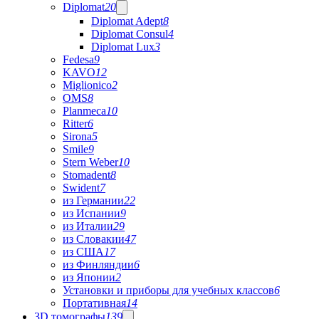
Diplomat
20
Diplomat Adept
8
Diplomat Consul
4
Diplomat Lux
3
Fedesa
9
KAVO
12
Miglionico
2
OMS
8
Planmeca
10
Ritter
6
Sirona
5
Smile
9
Stern Weber
10
Stomadent
8
Swident
7
из Германии
22
из Испании
9
из Италии
29
из Словакии
47
из США
17
из Финляндии
6
из Японии
2
Установки и приборы для учебных классов
6
Портативная
14
3D томографы
139