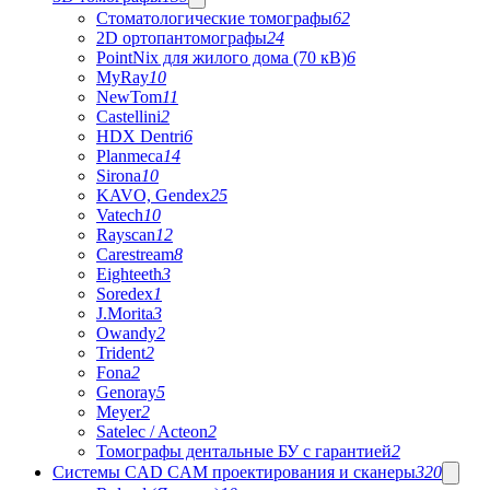
Стоматологические томографы
62
2D ортопантомографы
24
PointNix для жилого дома (70 кВ)
6
MyRay
10
NewTom
11
Castellini
2
HDX Dentri
6
Planmeca
14
Sirona
10
KAVO, Gendex
25
Vatech
10
Rayscan
12
Carestream
8
Eighteeth
3
Soredex
1
J.Morita
3
Owandy
2
Trident
2
Fona
2
Genoray
5
Meyer
2
Satelec / Acteon
2
Томографы дентальные БУ с гарантией
2
Системы CAD CAM проектирования и сканеры
320