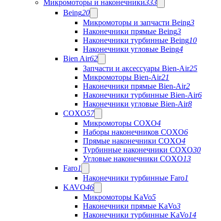
Микромоторы и наконечники
333
Being
20
Микромоторы и запчасти Being
3
Наконечники прямые Being
3
Наконечники турбинные Being
10
Наконечники угловые Being
4
Bien Air
62
Запчасти и аксессуары Bien-Air
25
Микромоторы Bien-Air
21
Наконечники прямые Bien-Air
2
Наконечники турбинные Bien-Air
6
Наконечники угловые Bien-Air
8
COXO
57
Микромоторы COXO
4
Наборы наконечников COXO
6
Прямые наконечники COXO
4
Турбинные наконечники COXO
30
Угловые наконечники COXO
13
Faro
1
Наконечники турбинные Faro
1
KAVO
46
Микромоторы KaVo
5
Наконечники прямые KaVo
3
Наконечники турбинные KaVo
14