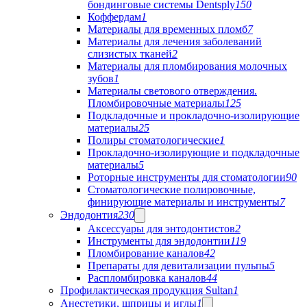
бондинговые системы Dentsply
150
Коффердам
1
Материалы для временных пломб
7
Материалы для лечения заболеваний
слизистых тканей
2
Материалы для пломбирования молочных
зубов
1
Материалы светового отверждения.
Пломбировочные материалы
125
Подкладочные и прокладочно-изолирующие
материалы
25
Полиры стоматологические
1
Прокладочно-изолирующие и подкладочные
материалы
5
Роторные инструменты для стоматологии
90
Стоматологические полировочные,
финирующие материалы и инструменты
7
Эндодонтия
230
Аксессуары для энтодонтистов
2
Инструменты для эндодонтии
119
Пломбирование каналов
42
Препараты для девитализации пульпы
5
Распломбировка каналов
44
Профилактическая продукция Sultan
1
Анестетики, шприцы и иглы
1