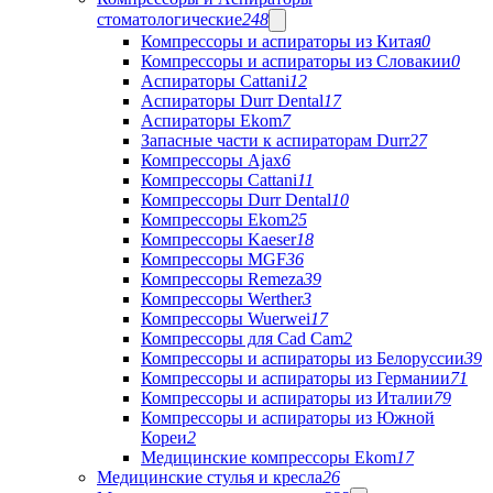
стоматологические
248
Компрессоры и аспираторы из Китая
0
Компрессоры и аспираторы из Словакии
0
Аспираторы Cattani
12
Аспираторы Durr Dental
17
Аспираторы Ekom
7
Запасные части к аспираторам Durr
27
Компрессоры Ajax
6
Компрессоры Cattani
11
Компрессоры Durr Dental
10
Компрессоры Ekom
25
Компрессоры Kaeser
18
Компрессоры MGF
36
Компрессоры Remeza
39
Компрессоры Werther
3
Компрессоры Wuerwei
17
Компрессоры для Cad Cam
2
Компрессоры и аспираторы из Белоруссии
39
Компрессоры и аспираторы из Германии
71
Компрессоры и аспираторы из Италии
79
Компрессоры и аспираторы из Южной
Кореи
2
Медицинские компрессоры Ekom
17
Медицинские стулья и кресла
26