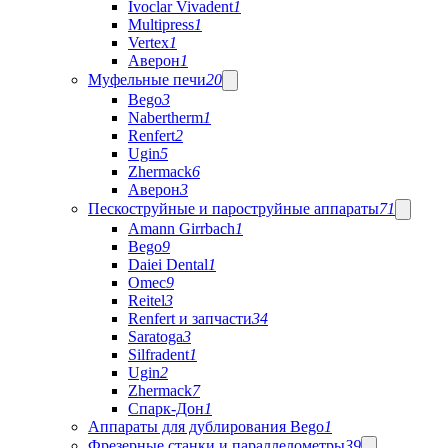
Ivoclar Vivadent
1
Multipress
1
Vertex
1
Аверон
1
Муфельные печи
20
Bego
3
Nabertherm
1
Renfert
2
Ugin
5
Zhermack
6
Аверон
3
Пескоструйные и пароструйные аппараты
71
Amann Girrbach
1
Bego
9
Daiei Dental
1
Omec
9
Reitel
3
Renfert и запчасти
34
Saratoga
3
Silfradent
1
Ugin
2
Zhermack
7
Спарк-Дон
1
Аппараты для дублирования Bego
1
Фрезерные станки и параллелометры
39