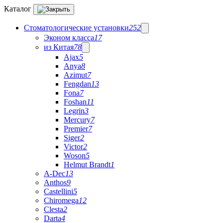
Каталог
Стоматологические установки
252
Эконом класса
17
из Китая
78
Ajax
5
Anya
8
Azimut
7
Fengdan
13
Fona
7
Foshan
11
Legrin
3
Mercury
7
Premier
7
Siger
2
Victor
2
Woson
5
Helmut Brandt
1
A-Dec
13
Anthos
9
Castellini
5
Chiromega
12
Clesta
2
Darta
4