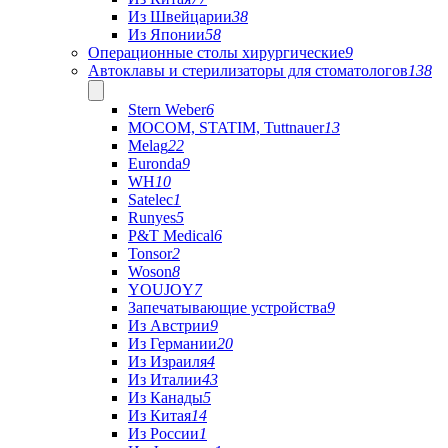
Из Швейцарии
38
Из Японии
58
Операционные столы хирургические
9
Автоклавы и стерилизаторы для стоматологов
138
Stern Weber
6
MOCOM, STATIM, Tuttnauer
13
Melag
22
Euronda
9
WH
10
Satelec
1
Runyes
5
P&T Medical
6
Tonsor
2
Woson
8
YOUJOY
7
Запечатывающие устройства
9
Из Австрии
9
Из Германии
20
Из Израиля
4
Из Италии
43
Из Канады
5
Из Китая
14
Из России
1