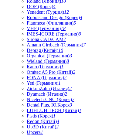
Roland (Япония)
10
DOF (Корея)
4
Yenadent (Турция)
12
Robots and Design (Корея)
4
Planmeca (Финляндия)
5
VHF (Германия)
18
IMES-ICORE (Германия)
9
Sirona CAD/CAM
7
Amann Girrbach (Германия)
7
Deprag (Китай)
10
Organical (Германия)
3
Wieland (Германия)
8
Каво (Германия)
1
Omitec A5 Pro (Китай)
2
FONA (Германия)
2
Yeti (Германия)
1
ZirkonZahn (Италия)
2
Dyamach (Италия)
2
Nicetech-CNC (Корея)
7
Dental Plus, Ю.Корея
3
LUHLUH TECH (Китай)
1
Pistis (Корея)
1
Redon (Китай)
4
Up3D (Китай)
2
Upcera
1