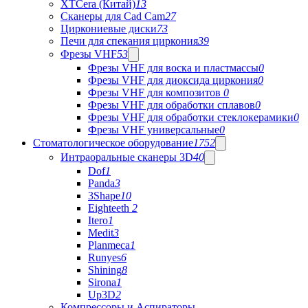
XTCera (Китай)
13
Сканеры для Cad Cam
27
Циркониевые диски
73
Печи для спекания циркония
39
Фрезы VHF
53
Фрезы VHF для воска и пластмассы
0
Фрезы VHF для диоксида циркония
0
Фрезы VHF для композитов
0
Фрезы VHF для обработки сплавов
0
Фрезы VHF для обработки стеклокерамики
0
Фрезы VHF универсальные
0
Стоматологическое оборудование
1752
Интраоральные сканеры 3D
40
Dof
1
Panda
3
3Shape
10
Eighteeth
2
Itero
1
Medit
3
Planmeca
1
Runyes
6
Shining
8
Sirona
1
Up3D
2
Компрессоры и Аспираторы