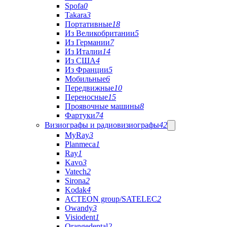
Spofa
0
Takara
3
Портативные
18
Из Великобритании
5
Из Германии
7
Из Италии
14
Из США
4
Из Франции
5
Мобильные
6
Передвижные
10
Переносные
15
Проявочные машины
8
Фартуки
74
Визиографы и радиовизиографы
42
MyRay
3
Planmeca
1
Ray
1
Kavo
3
Vatech
2
Sirona
2
Kodak
4
ACTEON group/SATELEC
2
Owandy
3
Visiodent
1
Orangedental
2