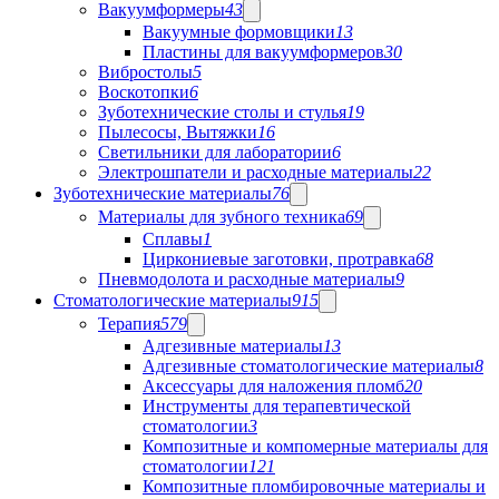
Вакуумформеры
43
Вакуумные формовщики
13
Пластины для вакуумформеров
30
Вибростолы
5
Воскотопки
6
Зуботехнические столы и стулья
19
Пылесосы, Вытяжки
16
Светильники для лаборатории
6
Электрошпатели и расходные материалы
22
Зуботехнические материалы
76
Материалы для зубного техника
69
Сплавы
1
Циркониевые заготовки, протравка
68
Пневмодолота и расходные материалы
9
Стоматологические материалы
915
Терапия
579
Адгезивные материалы
13
Адгезивные стоматологические материалы
8
Аксессуары для наложения пломб
20
Инструменты для терапевтической
стоматологии
3
Композитные и компомерные материалы для
стоматологии
121
Композитные пломбировочные материалы и