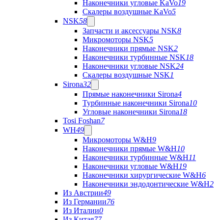
Наконечники угловые KaVo
19
Скалеры воздушные KaVo
5
NSK
58
Запчасти и аксессуары NSK
8
Микромоторы NSK
5
Наконечники прямые NSK
2
Наконечники турбинные NSK
18
Наконечники угловые NSK
24
Скалеры воздушные NSK
1
Sirona
32
Прямые наконечники Sirona
4
Турбинные наконечники Sirona
10
Угловые наконечники Sirona
18
Tosi Foshan
7
WH
49
Микромоторы W&H
9
Наконечники прямые W&H
10
Наконечники турбинные W&H
11
Наконечники угловые W&H
19
Наконечники хирургические W&H
6
Наконечники эндодонтические W&H
2
Из Австрии
49
Из Германии
76
Из Италии
0
Из Китая
77