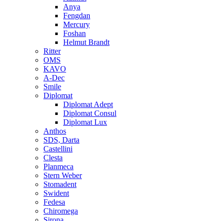
Anya
Fengdan
Mercury
Foshan
Helmut Brandt
Ritter
OMS
KAVO
A-Dec
Smile
Diplomat
Diplomat Adept
Diplomat Consul
Diplomat Lux
Anthos
SDS, Darta
Castellini
Clesta
Planmeca
Stern Weber
Stomadent
Swident
Fedesa
Chiromega
Sirona