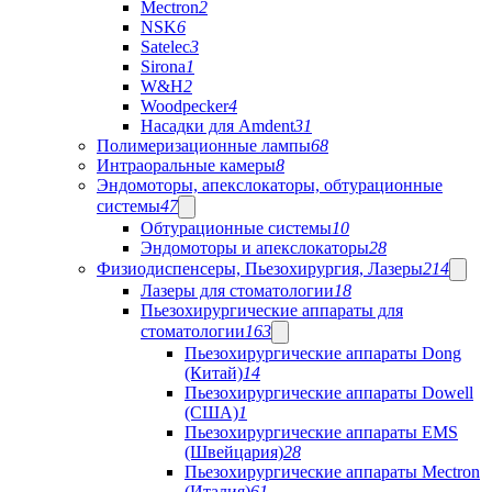
Mectron
2
NSK
6
Satelec
3
Sirona
1
W&H
2
Woodpecker
4
Насадки для Amdent
31
Полимеризационные лампы
68
Интраоральные камеры
8
Эндомоторы, апекслокаторы, обтурационные
системы
47
Обтурационные системы
10
Эндомоторы и апекслокаторы
28
Физиодиспенсеры, Пьезохирургия, Лазеры
214
Лазеры для стоматологии
18
Пьезохирургические аппараты для
стоматологии
163
Пьезохирургические аппараты Dong
(Китай)
14
Пьезохирургические аппараты Dowell
(США)
1
Пьезохирургические аппараты EMS
(Швейцария)
28
Пьезохирургические аппараты Mectron
(Италия)
61