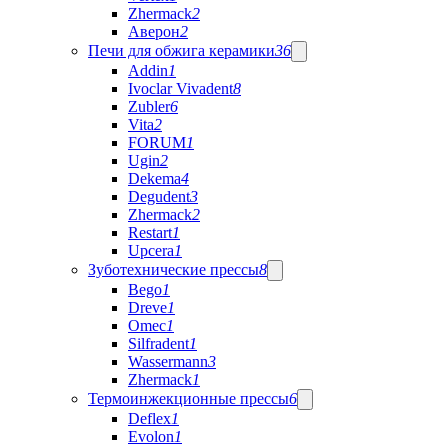
Zhermack
2
Аверон
2
Печи для обжига керамики
36
Addin
1
Ivoclar Vivadent
8
Zubler
6
Vita
2
FORUM
1
Ugin
2
Dekema
4
Degudent
3
Zhermack
2
Restart
1
Upcera
1
Зуботехнические прессы
8
Bego
1
Dreve
1
Omec
1
Silfradent
1
Wassermann
3
Zhermack
1
Термоинжекционные прессы
6
Deflex
1
Evolon
1