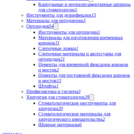
Карпульные и интралигаментарные шприцы
для стоматологии
1
Инструменты для дезинфекции
15
Материалы для ортодонтии
3
Ортопедия
54
Инструменты для ортопедии
1
Материалы для изготовления временных
коронок
11
Слепочные ложки
1
Слепочные материалы и аксессуары для
ортопедии
21
Цементы для временной фиксации коронок
и мостов
2
Цементы для постоянной фиксации коронок
и мостов
15
Штифты
1
Профилактика и гигиена
3
Хирургия для стоматологии
29
Стоматологические инструменты для
хирургии
20
Стоматологические материалы для
хирургического вмешательства
2
Шовные материалы
6