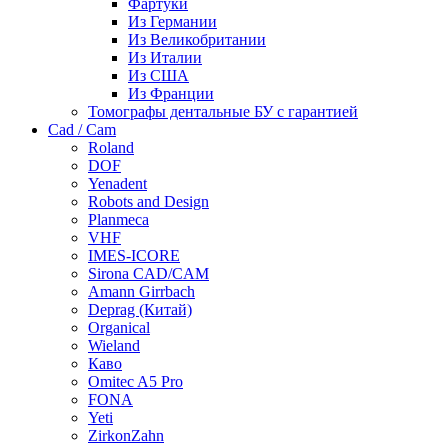
Фартуки
Из Германии
Из Великобритании
Из Италии
Из США
Из Франции
Томографы дентальные БУ с гарантией
Cad / Cam
Roland
DOF
Yenadent
Robots and Design
Planmeca
VHF
IMES-ICORE
Sirona CAD/CAM
Amann Girrbach
Deprag (Китай)
Organical
Wieland
Каво
Omitec A5 Pro
FONA
Yeti
ZirkonZahn