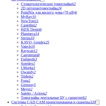
Стоматологические томографы
62
2D ортопантомографы
24
PointNix для жилого дома (70 кВ)
6
MyRay
10
NewTom
11
Castellini
2
HDX Dentri
6
Planmeca
14
Sirona
10
KAVO, Gendex
25
Vatech
10
Rayscan
12
Carestream
8
Eighteeth
3
Soredex
1
J.Morita
3
Owandy
2
Trident
2
Fona
2
Genoray
5
Meyer
2
Satelec / Acteon
2
Томографы дентальные БУ с гарантией
2
Системы CAD CAM проектирования и сканеры
320