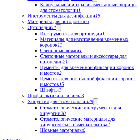
Карпульные и интралигаментарные шприцы
для стоматологии
1
Инструменты для дезинфекции
15
Материалы для ортодонтии
3
Ортопедия
54
Инструменты для ортопедии
1
Материалы для изготовления временных
коронок
11
Слепочные ложки
1
Слепочные материалы и аксессуары для
ортопедии
21
Цементы для временной фиксации коронок
и мостов
2
Цементы для постоянной фиксации коронок
и мостов
15
Штифты
1
Профилактика и гигиена
3
Хирургия для стоматологии
29
Стоматологические инструменты для
хирургии
20
Стоматологические материалы для
хирургического вмешательства
2
Шовные материалы
6