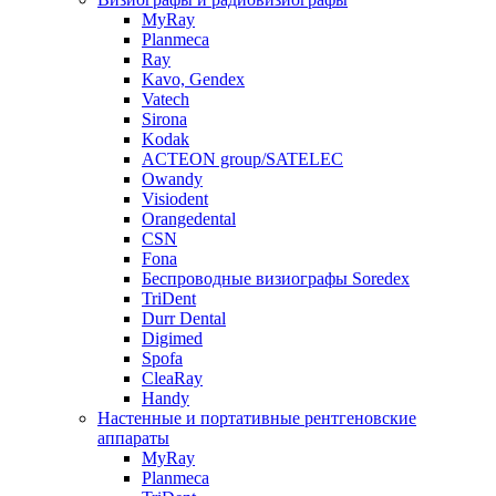
MyRay
Planmeca
Ray
Kavo, Gendex
Vatech
Sirona
Kodak
ACTEON group/SATELEC
Owandy
Visiodent
Orangedental
CSN
Fona
Беспроводные визиографы Soredex
TriDent
Durr Dental
Digimed
Spofa
CleaRay
Handy
Настенные и портативные рентгеновские
аппараты
MyRay
Planmeca