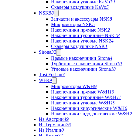
Наконечники угловые KaVo
19
Скалеры воздушные KaVo
5
NSK
58
Запчасти и аксессуары NSK
8
Микромоторы NSK
5
Наконечники прямые NSK
2
Наконечники турбинные NSK
18
Наконечники угловые NSK
24
Скалеры воздушные NSK
1
Sirona
32
Прямые наконечники Sirona
4
Турбинные наконечники Sirona
10
Угловые наконечники Sirona
18
Tosi Foshan
7
WH
49
Микромоторы W&H
9
Наконечники прямые W&H
10
Наконечники турбинные W&H
11
Наконечники угловые W&H
19
Наконечники хирургические W&H
6
Наконечники эндодонтические W&H
2
Из Австрии
49
Из Германии
76
Из Италии
0
Из Китая
77