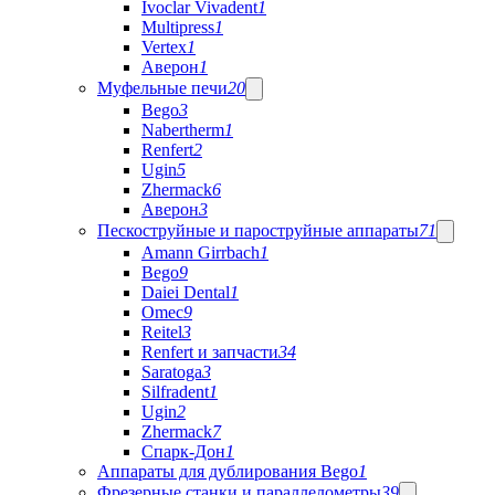
Ivoclar Vivadent
1
Multipress
1
Vertex
1
Аверон
1
Муфельные печи
20
Bego
3
Nabertherm
1
Renfert
2
Ugin
5
Zhermack
6
Аверон
3
Пескоструйные и пароструйные аппараты
71
Amann Girrbach
1
Bego
9
Daiei Dental
1
Omec
9
Reitel
3
Renfert и запчасти
34
Saratoga
3
Silfradent
1
Ugin
2
Zhermack
7
Спарк-Дон
1
Аппараты для дублирования Bego
1
Фрезерные станки и параллелометры
39