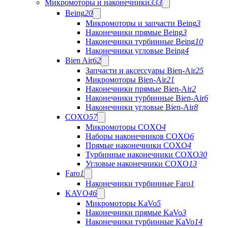
Микромоторы и наконечники
333
Being
20
Микромоторы и запчасти Being
3
Наконечники прямые Being
3
Наконечники турбинные Being
10
Наконечники угловые Being
4
Bien Air
62
Запчасти и аксессуары Bien-Air
25
Микромоторы Bien-Air
21
Наконечники прямые Bien-Air
2
Наконечники турбинные Bien-Air
6
Наконечники угловые Bien-Air
8
COXO
57
Микромоторы COXO
4
Наборы наконечников COXO
6
Прямые наконечники COXO
4
Турбинные наконечники COXO
30
Угловые наконечники COXO
13
Faro
1
Наконечники турбинные Faro
1
KAVO
46
Микромоторы KaVo
5
Наконечники прямые KaVo
3
Наконечники турбинные KaVo
14