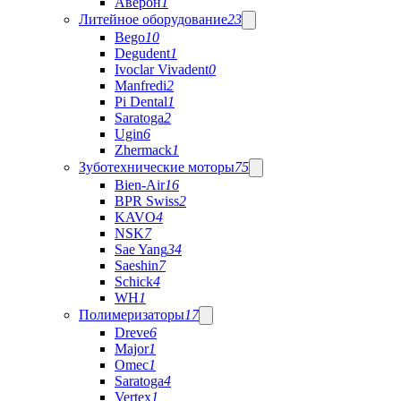
Аверон
1
Литейное оборудование
23
Bego
10
Degudent
1
Ivoclar Vivadent
0
Manfredi
2
Pi Dental
1
Saratoga
2
Ugin
6
Zhermack
1
Зуботехнические моторы
75
Bien-Air
16
BPR Swiss
2
KAVO
4
NSK
7
Sae Yang
34
Saeshin
7
Schick
4
WH
1
Полимеризаторы
17
Dreve
6
Major
1
Omec
1
Saratoga
4
Vertex
1