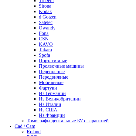
TriDent
Sirona
Kodak
d Gotzen
Satelec
Owandy
Fona
CSN
KAVO
Takara
Spofa
Портативные
Проявочные машины
Переносные
Передвижные
Мобильные
Фартуки
Из Германии
Из Великобритании
Из Италии
Из США
Из Франции
Томографы дентальные БУ с гарантией
Cad / Cam
Roland