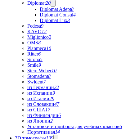
Diplomat
20
Diplomat Adept
8
Diplomat Consul
4
Diplomat Lux
3
Fedesa
9
KAVO
12
Miglionico
2
OMS
8
Planmeca
10
Ritter
6
Sirona
5
Smile
9
Stern Weber
10
Stomadent
8
Swident
7
из Германии
22
из Испании
9
из Италии
29
из Словакии
47
из США
17
из Финляндии
6
из Японии
2
Установки и приборы для учебных классов
6
Портативная
14
3D томографы
139