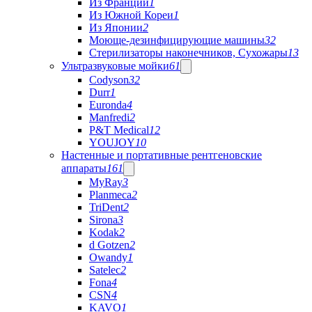
Из Франции
1
Из Южной Кореи
1
Из Японии
2
Моюще-дезинфицирующие машины
32
Стерилизаторы наконечников, Сухожары
13
Ультразвуковые мойки
61
Codyson
32
Durr
1
Euronda
4
Manfredi
2
P&T Medical
12
YOUJOY
10
Настенные и портативные рентгеновские
аппараты
161
MyRay
3
Planmeca
2
TriDent
2
Sirona
3
Kodak
2
d Gotzen
2
Owandy
1
Satelec
2
Fona
4
CSN
4
KAVO
1