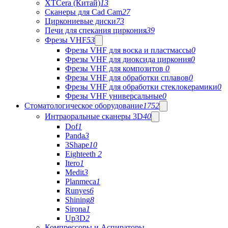
XTCera (Китай)
13
Сканеры для Cad Cam
27
Циркониевые диски
73
Печи для спекания циркония
39
Фрезы VHF
53
Фрезы VHF для воска и пластмассы
0
Фрезы VHF для диоксида циркония
0
Фрезы VHF для композитов
0
Фрезы VHF для обработки сплавов
0
Фрезы VHF для обработки стеклокерамики
0
Фрезы VHF универсальные
0
Стоматологическое оборудование
1752
Интраоральные сканеры 3D
40
Dof
1
Panda
3
3Shape
10
Eighteeth
2
Itero
1
Medit
3
Planmeca
1
Runyes
6
Shining
8
Sirona
1
Up3D
2
Компрессоры и Аспираторы