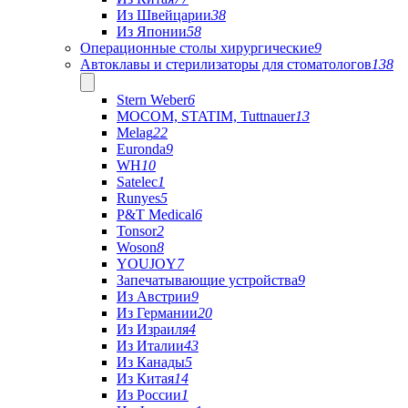
Из Швейцарии
38
Из Японии
58
Операционные столы хирургические
9
Автоклавы и стерилизаторы для стоматологов
138
Stern Weber
6
MOCOM, STATIM, Tuttnauer
13
Melag
22
Euronda
9
WH
10
Satelec
1
Runyes
5
P&T Medical
6
Tonsor
2
Woson
8
YOUJOY
7
Запечатывающие устройства
9
Из Австрии
9
Из Германии
20
Из Израиля
4
Из Италии
43
Из Канады
5
Из Китая
14
Из России
1