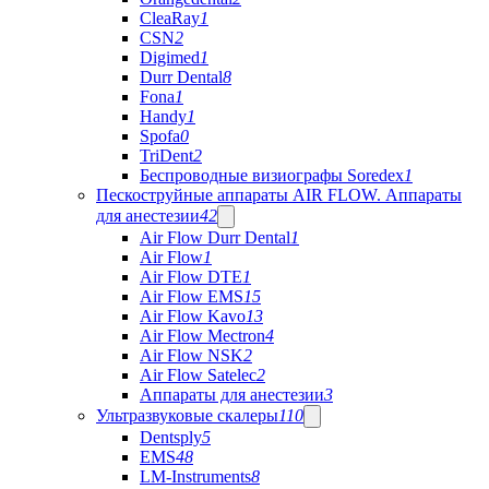
CleaRay
1
CSN
2
Digimed
1
Durr Dental
8
Fona
1
Handy
1
Spofa
0
TriDent
2
Беспроводные визиографы Soredex
1
Пескоструйные аппараты AIR FLOW. Аппараты
для анестезии
42
Air Flow Durr Dental
1
Air Flow
1
Air Flow DTE
1
Air Flow EMS
15
Air Flow Kavo
13
Air Flow Mectron
4
Air Flow NSK
2
Air Flow Satelec
2
Аппараты для анестезии
3
Ультразвуковые скалеры
110
Dentsply
5
EMS
48
LM-Instruments
8