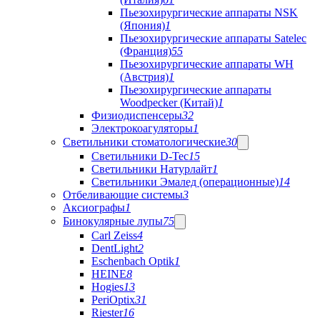
Пьезохирургические аппараты NSK
(Япония)
1
Пьезохирургические аппараты Satelec
(Франция)
55
Пьезохирургические аппараты WH
(Австрия)
1
Пьезохирургические аппараты
Woodpecker (Китай)
1
Физиодиспенсеры
32
Электрокоагуляторы
1
Светильники стоматологические
30
Светильники D-Tec
15
Светильники Натурлайт
1
Светильники Эмалед (операционные)
14
Отбеливающие системы
3
Аксиографы
1
Бинокулярные лупы
75
Carl Zeiss
4
DentLight
2
Eschenbach Optik
1
HEINE
8
Hogies
13
PeriOptix
31
Riester
16