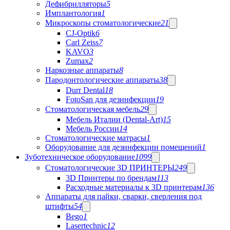
Дефибрилляторы
5
Имплантология
1
Микроскопы стоматологические
21
CJ-Optik
6
Carl Zeiss
7
KAVO
3
Zumax
2
Наркозные аппараты
8
Пародонтологические аппараты
38
Durr Dental
18
FotoSan для дезинфекции
19
Стоматологическая мебель
29
Мебель Италии (Dental-Art)
15
Мебель России
14
Стоматологические матрасы
1
Оборудование для дезинфекции помещений
1
Зуботехническое оборудование
1099
Стоматологические 3D ПРИНТЕРЫ
249
3D Принтеры по брендам
113
Расходные материалы к 3D принтерам
136
Аппараты для пайки, сварки, сверления под
штифты
54
Bego
1
Lasertechnic
12