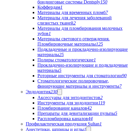
бондинговые системы Dentsply
150
Коффердам
1
Материалы для временных пломб
7
Материалы для лечения заболеваний
слизистых тканей
2
Материалы для пломбирования молочных
зубов
1
Материалы светового отверждения.
Пломбировочные материалы
125
Подкладочные и прокладочно-изолирующие
материалы
25
Полиры стоматологические
1
Прокладочно-изолирующие и подкладочные
материалы
5
Роторные инструменты для стоматологии
90
Стоматологические полировочные,
финирующие материалы и инструменты
7
Эндодонтия
230
Аксессуары для энтодонтистов
2
Инструменты для эндодонтии
119
Пломбирование каналов
42
Препараты для девитализации пульпы
5
Распломбировка каналов
44
Профилактическая продукция Sultan
1
Анестетики, шприцы и иглы
1