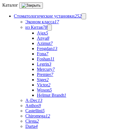
Каталог
Стоматологические установки
252
Эконом класса
17
из Китая
78
Ajax
5
Anya
8
Azimut
7
Fengdan
13
Fona
7
Foshan
11
Legrin
3
Mercury
7
Premier
7
Siger
2
Victor
2
Woson
5
Helmut Brandt
1
A-Dec
13
Anthos
9
Castellini
5
Chiromega
12
Clesta
2
Darta
4