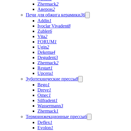
Zhermack
2
Аверон
2
Печи для обжига керамики
36
Addin
1
Ivoclar Vivadent
8
Zubler
6
Vita
2
FORUM
1
Ugin
2
Dekema
4
Degudent
3
Zhermack
2
Restart
1
Upcera
1
Зуботехнические прессы
8
Bego
1
Dreve
1
Omec
1
Silfradent
1
Wassermann
3
Zhermack
1
Термоинжекционные прессы
6
Deflex
1
Evolon
1