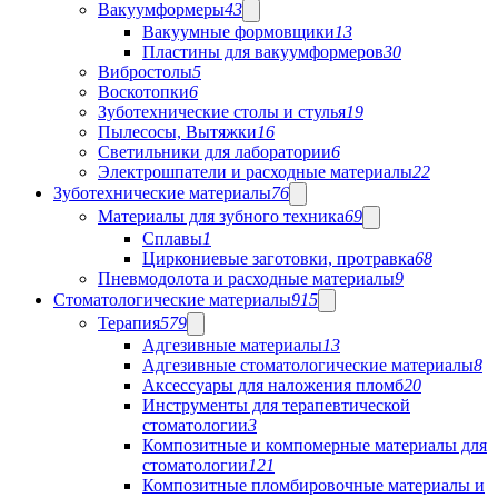
Вакуумформеры
43
Вакуумные формовщики
13
Пластины для вакуумформеров
30
Вибростолы
5
Воскотопки
6
Зуботехнические столы и стулья
19
Пылесосы, Вытяжки
16
Светильники для лаборатории
6
Электрошпатели и расходные материалы
22
Зуботехнические материалы
76
Материалы для зубного техника
69
Сплавы
1
Циркониевые заготовки, протравка
68
Пневмодолота и расходные материалы
9
Стоматологические материалы
915
Терапия
579
Адгезивные материалы
13
Адгезивные стоматологические материалы
8
Аксессуары для наложения пломб
20
Инструменты для терапевтической
стоматологии
3
Композитные и компомерные материалы для
стоматологии
121
Композитные пломбировочные материалы и