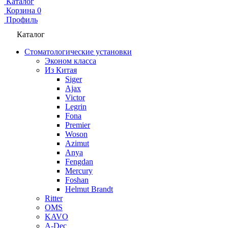
Каталог
Корзина
0
Профиль
Каталог
Стоматологические установки
Эконом класса
Из Китая
Siger
Ajax
Victor
Legrin
Fona
Premier
Woson
Azimut
Anya
Fengdan
Mercury
Foshan
Helmut Brandt
Ritter
OMS
KAVO
A-Dec