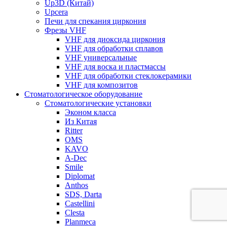
Up3D (Китай)
Upcera
Печи для спекания циркония
Фрезы VHF
VHF для диоксида циркония
VHF для обработки сплавов
VHF универсальные
VHF для воска и пластмассы
VHF для обработки стеклокерамики
VHF для композитов
Стоматологическое оборудование
Стоматологические установки
Эконом класса
Из Китая
Ritter
OMS
KAVO
A-Dec
Smile
Diplomat
Anthos
SDS, Darta
Castellini
Clesta
Planmeca