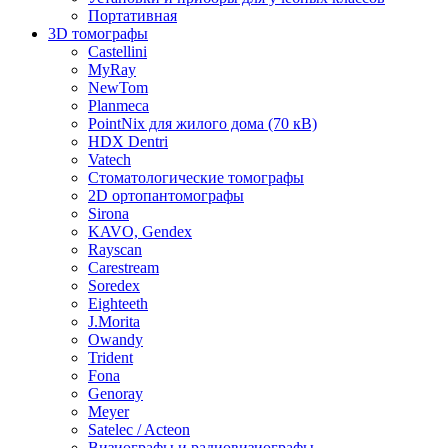
Портативная
3D томографы
Castellini
MyRay
NewTom
Planmeca
PointNix для жилого дома (70 кВ)
HDX Dentri
Vatech
Стоматологические томографы
2D ортопантомографы
Sirona
KAVO, Gendex
Rayscan
Carestream
Soredex
Eighteeth
J.Morita
Owandy
Trident
Fona
Genoray
Meyer
Satelec / Acteon
Визиографы и радиовизиографы