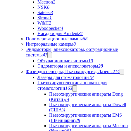
Mectron
2
NSK
6
Satelec
3
Sirona
1
W&H
2
Woodpecker
4
Насадки для Amdent
31
Полимеризационные лампы
68
Интраоральные камеры
8
Эндомоторы, апекслокаторы, обтурационные
системы
47
Обтурационные системы
10
Эндомоторы и апекслокаторы
28
Физиодиспенсеры, Пьезохирургия, Лазеры
214
Лазеры для стоматологии
18
Пьезохирургические аппараты для
стоматологии
163
Пьезохирургические аппараты Dong
(Китай)
14
Пьезохирургические аппараты Dowell
(США)
1
Пьезохирургические аппараты EMS
(Швейцария)
28
Пьезохирургические аппараты Mectron
(Италия)
61