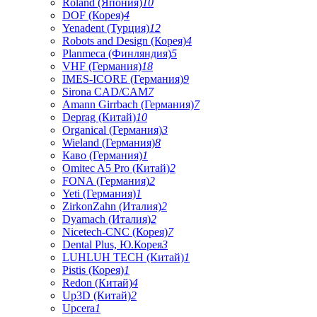
Roland (Япония)
10
DOF (Корея)
4
Yenadent (Турция)
12
Robots and Design (Корея)
4
Planmeca (Финляндия)
5
VHF (Германия)
18
IMES-ICORE (Германия)
9
Sirona CAD/CAM
7
Amann Girrbach (Германия)
7
Deprag (Китай)
10
Organical (Германия)
3
Wieland (Германия)
8
Каво (Германия)
1
Omitec A5 Pro (Китай)
2
FONA (Германия)
2
Yeti (Германия)
1
ZirkonZahn (Италия)
2
Dyamach (Италия)
2
Nicetech-CNC (Корея)
7
Dental Plus, Ю.Корея
3
LUHLUH TECH (Китай)
1
Pistis (Корея)
1
Redon (Китай)
4
Up3D (Китай)
2
Upcera
1