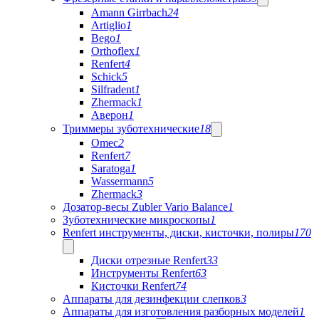
Amann Girrbach
24
Artiglio
1
Bego
1
Orthoflex
1
Renfert
4
Schick
5
Silfradent
1
Zhermack
1
Аверон
1
Триммеры зуботехнические
18
Omec
2
Renfert
7
Saratoga
1
Wassermann
5
Zhermack
3
Дозатор-весы Zubler Vario Balance
1
Зуботехнические микроскопы
1
Renfert инструменты, диски, кисточки, полиры
170
Диски отрезные Renfert
33
Инструменты Renfert
63
Кисточки Renfert
74
Аппараты для дезинфекции слепков
3
Аппараты для изготовления разборных моделей
1