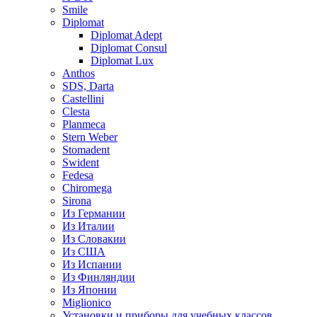
Smile
Diplomat
Diplomat Adept
Diplomat Consul
Diplomat Lux
Anthos
SDS, Darta
Castellini
Clesta
Planmeca
Stern Weber
Stomadent
Swident
Fedesa
Chiromega
Sirona
Из Германии
Из Италии
Из Словакии
Из США
Из Испании
Из Финляндии
Из Японии
Miglionico
Установки и приборы для учебных классов