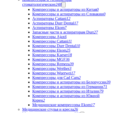
стоматологические
248
Компрессоры и аспираторы из Китая
0
Компрессоры и аспираторы из Словакии
0
Аспираторы Cattani
12
Аспираторы Durr Dental
17
Аспираторы Ekom
7
Запасные части к аспираторам Durr
27
Компрессоры Ajax
6
Компрессоры Cattani
11
Компрессоры Durr Dental
10
Компрессоры Ekom
25
Компрессоры Kaeser
18
Компрессоры MGF
36
Компрессоры Remeza
39
Компрессоры Werther
3
Компрессоры Wuerwei
17
Компрессоры для Cad Cam
2
Компрессоры и аспираторы из Белоруссии
39
Компрессоры и аспираторы из Германии
71
Компрессоры и аспираторы из Италии
79
Компрессоры и аспираторы из Южной
Кореи
2
Медицинские компрессоры Ekom
17
Медицинские стулья и кресла
26