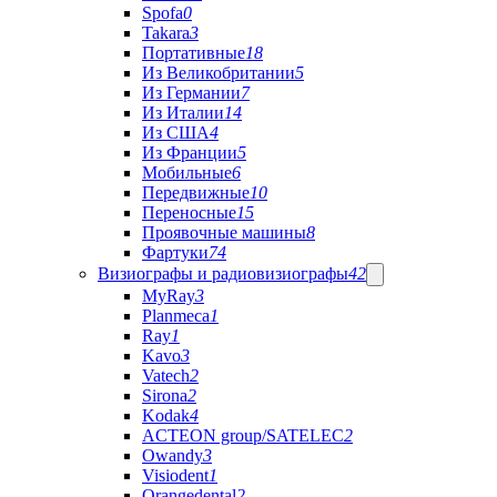
Spofa
0
Takara
3
Портативные
18
Из Великобритании
5
Из Германии
7
Из Италии
14
Из США
4
Из Франции
5
Мобильные
6
Передвижные
10
Переносные
15
Проявочные машины
8
Фартуки
74
Визиографы и радиовизиографы
42
MyRay
3
Planmeca
1
Ray
1
Kavo
3
Vatech
2
Sirona
2
Kodak
4
ACTEON group/SATELEC
2
Owandy
3
Visiodent
1
Orangedental
2