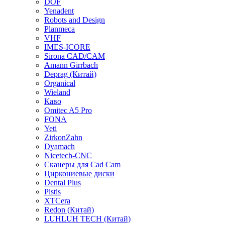
DOF
Yenadent
Robots and Design
Planmeca
VHF
IMES-ICORE
Sirona CAD/CAM
Amann Girrbach
Deprag (Китай)
Organical
Wieland
Каво
Omitec A5 Pro
FONA
Yeti
ZirkonZahn
Dyamach
Nicetech-CNC
Сканеры для Cad Cam
Циркониевые диски
Dental Plus
Pistis
XTCera
Redon (Китай)
LUHLUH TECH (Китай)