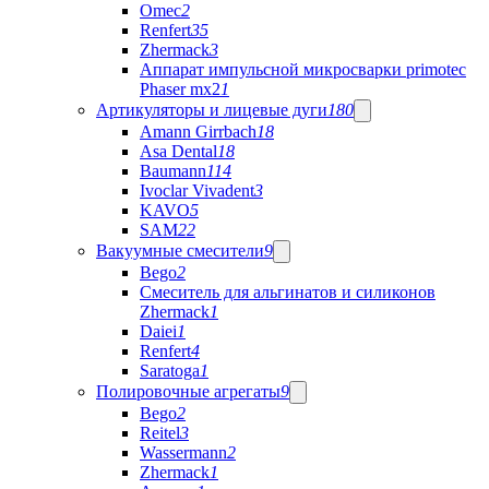
Omec
2
Renfert
35
Zhermack
3
Аппарат импульсной микросварки primotec
Phaser mx2
1
Артикуляторы и лицевые дуги
180
Amann Girrbach
18
Asa Dental
18
Baumann
114
Ivoclar Vivadent
3
KAVO
5
SAM
22
Вакуумные смесители
9
Bego
2
Cмеситель для альгинатов и силиконов
Zhermack
1
Daiei
1
Renfert
4
Saratoga
1
Полировочные агрегаты
9
Bego
2
Reitel
3
Wassermann
2
Zhermack
1