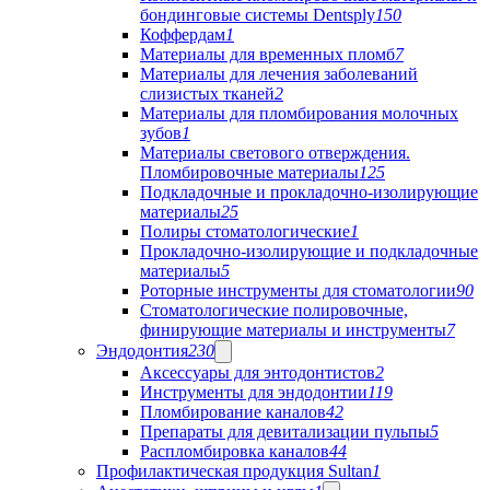
бондинговые системы Dentsply
150
Коффердам
1
Материалы для временных пломб
7
Материалы для лечения заболеваний
слизистых тканей
2
Материалы для пломбирования молочных
зубов
1
Материалы светового отверждения.
Пломбировочные материалы
125
Подкладочные и прокладочно-изолирующие
материалы
25
Полиры стоматологические
1
Прокладочно-изолирующие и подкладочные
материалы
5
Роторные инструменты для стоматологии
90
Стоматологические полировочные,
финирующие материалы и инструменты
7
Эндодонтия
230
Аксессуары для энтодонтистов
2
Инструменты для эндодонтии
119
Пломбирование каналов
42
Препараты для девитализации пульпы
5
Распломбировка каналов
44
Профилактическая продукция Sultan
1