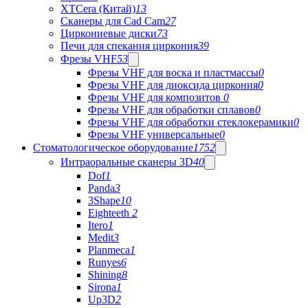
XTCera (Китай)
13
Сканеры для Cad Cam
27
Циркониевые диски
73
Печи для спекания циркония
39
Фрезы VHF
53
Фрезы VHF для воска и пластмассы
0
Фрезы VHF для диоксида циркония
0
Фрезы VHF для композитов
0
Фрезы VHF для обработки сплавов
0
Фрезы VHF для обработки стеклокерамики
0
Фрезы VHF универсальные
0
Стоматологическое оборудование
1752
Интраоральные сканеры 3D
40
Dof
1
Panda
3
3Shape
10
Eighteeth
2
Itero
1
Medit
3
Planmeca
1
Runyes
6
Shining
8
Sirona
1
Up3D
2