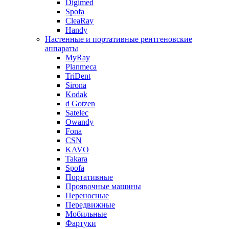
Digimed
Spofa
CleaRay
Handy
Настенные и портативные рентгеновские
аппараты
MyRay
Planmeca
TriDent
Sirona
Kodak
d Gotzen
Satelec
Owandy
Fona
CSN
KAVO
Takara
Spofa
Портативные
Проявочные машины
Переносные
Передвижные
Мобильные
Фартуки