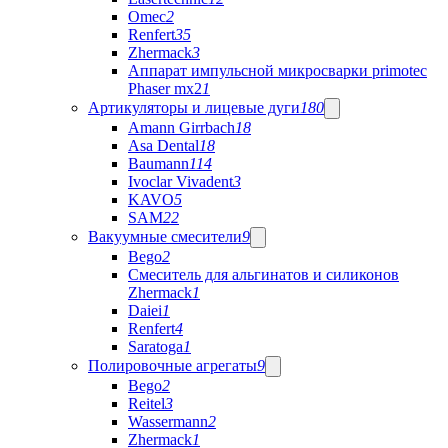
Omec
2
Renfert
35
Zhermack
3
Аппарат импульсной микросварки primotec
Phaser mx2
1
Артикуляторы и лицевые дуги
180
Amann Girrbach
18
Asa Dental
18
Baumann
114
Ivoclar Vivadent
3
KAVO
5
SAM
22
Вакуумные смесители
9
Bego
2
Cмеситель для альгинатов и силиконов
Zhermack
1
Daiei
1
Renfert
4
Saratoga
1
Полировочные агрегаты
9
Bego
2
Reitel
3
Wassermann
2
Zhermack
1