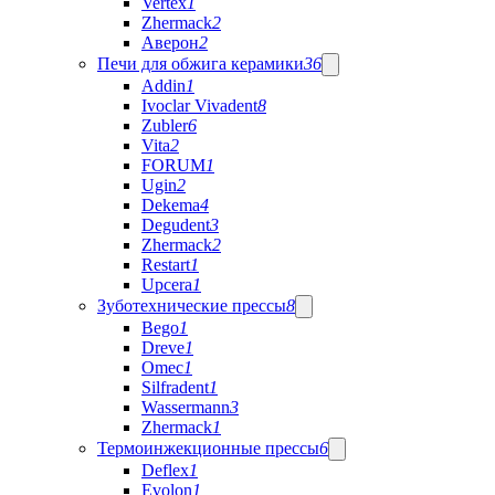
Vertex
1
Zhermack
2
Аверон
2
Печи для обжига керамики
36
Addin
1
Ivoclar Vivadent
8
Zubler
6
Vita
2
FORUM
1
Ugin
2
Dekema
4
Degudent
3
Zhermack
2
Restart
1
Upcera
1
Зуботехнические прессы
8
Bego
1
Dreve
1
Omec
1
Silfradent
1
Wassermann
3
Zhermack
1
Термоинжекционные прессы
6
Deflex
1
Evolon
1