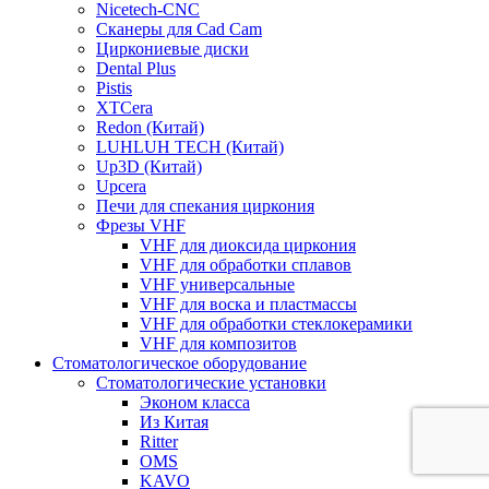
Nicetech-CNC
Сканеры для Cad Cam
Циркониевые диски
Dental Plus
Pistis
XTCera
Redon (Китай)
LUHLUH TECH (Китай)
Up3D (Китай)
Upcera
Печи для спекания циркония
Фрезы VHF
VHF для диоксида циркония
VHF для обработки сплавов
VHF универсальные
VHF для воска и пластмассы
VHF для обработки стеклокерамики
VHF для композитов
Стоматологическое оборудование
Стоматологические установки
Эконом класса
Из Китая
Ritter
OMS
KAVO