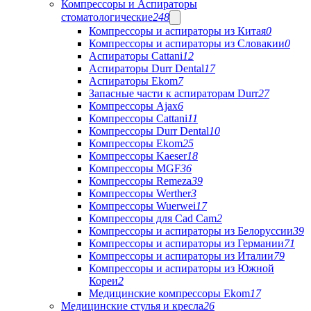
Компрессоры и Аспираторы
стоматологические
248
Компрессоры и аспираторы из Китая
0
Компрессоры и аспираторы из Словакии
0
Аспираторы Cattani
12
Аспираторы Durr Dental
17
Аспираторы Ekom
7
Запасные части к аспираторам Durr
27
Компрессоры Ajax
6
Компрессоры Cattani
11
Компрессоры Durr Dental
10
Компрессоры Ekom
25
Компрессоры Kaeser
18
Компрессоры MGF
36
Компрессоры Remeza
39
Компрессоры Werther
3
Компрессоры Wuerwei
17
Компрессоры для Cad Cam
2
Компрессоры и аспираторы из Белоруссии
39
Компрессоры и аспираторы из Германии
71
Компрессоры и аспираторы из Италии
79
Компрессоры и аспираторы из Южной
Кореи
2
Медицинские компрессоры Ekom
17
Медицинские стулья и кресла
26