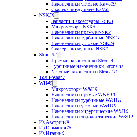
Наконечники угловые KaVo
19
Скалеры воздушные KaVo
5
NSK
58
Запчасти и аксессуары NSK
8
Микромоторы NSK
5
Наконечники прямые NSK
2
Наконечники турбинные NSK
18
Наконечники угловые NSK
24
Скалеры воздушные NSK
1
Sirona
32
Прямые наконечники Sirona
4
Турбинные наконечники Sirona
10
Угловые наконечники Sirona
18
Tosi Foshan
7
WH
49
Микромоторы W&H
9
Наконечники прямые W&H
10
Наконечники турбинные W&H
11
Наконечники угловые W&H
19
Наконечники хирургические W&H
6
Наконечники эндодонтические W&H
2
Из Австрии
49
Из Германии
76
Из Италии
0