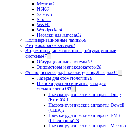
Mectron
2
NSK
6
Satelec
3
Sirona
1
W&H
2
Woodpecker
4
Насадки для Amdent
31
Полимеризационные лампы
68
Интраоральные камеры
8
Эндомоторы, апекслокаторы, обтурационные
системы
47
Обтурационные системы
10
Эндомоторы и апекслокаторы
28
Физиодиспенсеры, Пьезохирургия, Лазеры
214
Лазеры для стоматологии
18
Пьезохирургические аппараты для
стоматологии
163
Пьезохирургические аппараты Dong
(Китай)
14
Пьезохирургические аппараты Dowell
(США)
1
Пьезохирургические аппараты EMS
(Швейцария)
28
Пьезохирургические аппараты Mectron