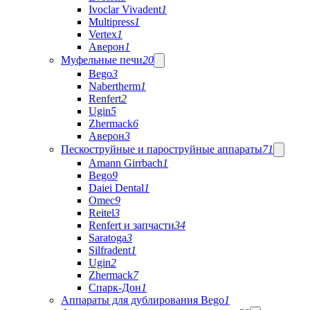
Ivoclar Vivadent
1
Multipress
1
Vertex
1
Аверон
1
Муфельные печи
20
Bego
3
Nabertherm
1
Renfert
2
Ugin
5
Zhermack
6
Аверон
3
Пескоструйные и пароструйные аппараты
71
Amann Girrbach
1
Bego
9
Daiei Dental
1
Omec
9
Reitel
3
Renfert и запчасти
34
Saratoga
3
Silfradent
1
Ugin
2
Zhermack
7
Спарк-Дон
1
Аппараты для дублирования Bego
1