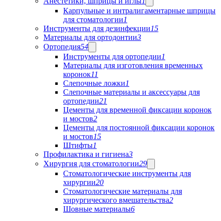
Анестетики, шприцы и иглы
1
Карпульные и интралигаментарные шприцы
для стоматологии
1
Инструменты для дезинфекции
15
Материалы для ортодонтии
3
Ортопедия
54
Инструменты для ортопедии
1
Материалы для изготовления временных
коронок
11
Слепочные ложки
1
Слепочные материалы и аксессуары для
ортопедии
21
Цементы для временной фиксации коронок
и мостов
2
Цементы для постоянной фиксации коронок
и мостов
15
Штифты
1
Профилактика и гигиена
3
Хирургия для стоматологии
29
Стоматологические инструменты для
хирургии
20
Стоматологические материалы для
хирургического вмешательства
2
Шовные материалы
6