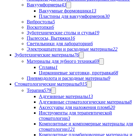
Вакуумформеры
43
Вакуумные формовщики
13
Пластины для вакуумформеров
30
Вибростолы
5
Воскотопки
6
Зуботехнические столы и стулья
19
Пылесосы, Вытяжки
16
Светильники для лаборатории
6
Электрошпатели и расходные материалы
22
Зуботехнические материалы
76
Материалы для зубного техника
69
Сплавы
1
Циркониевые заготовки, протравка
68
Пневмодолота и расходные материалы
9
Стоматологические материалы
915
Терапия
579
Адгезивные материалы
13
Адгезивные стоматологические материалы
8
Аксессуары для наложения пломб
20
Инструменты для терапевтической
стоматологии
3
Композитные и компомерные материалы для
стоматологии
121
Композитные пломбировочные материалы и