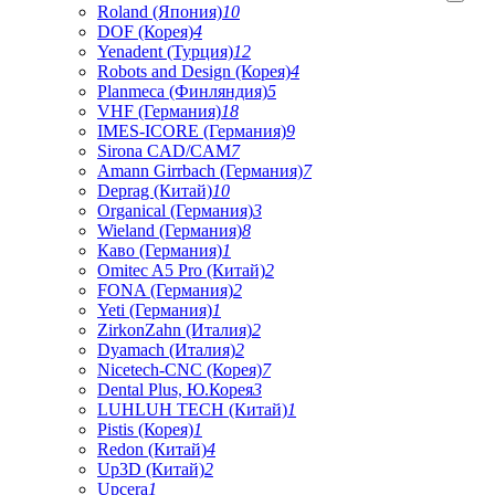
Roland (Япония)
10
DOF (Корея)
4
Yenadent (Турция)
12
Robots and Design (Корея)
4
Planmeca (Финляндия)
5
VHF (Германия)
18
IMES-ICORE (Германия)
9
Sirona CAD/CAM
7
Amann Girrbach (Германия)
7
Deprag (Китай)
10
Organical (Германия)
3
Wieland (Германия)
8
Каво (Германия)
1
Omitec A5 Pro (Китай)
2
FONA (Германия)
2
Yeti (Германия)
1
ZirkonZahn (Италия)
2
Dyamach (Италия)
2
Nicetech-CNC (Корея)
7
Dental Plus, Ю.Корея
3
LUHLUH TECH (Китай)
1
Pistis (Корея)
1
Redon (Китай)
4
Up3D (Китай)
2
Upcera
1