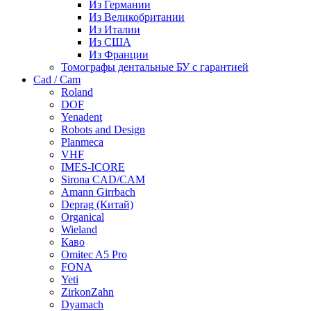
Из Германии
Из Великобритании
Из Италии
Из США
Из Франции
Томографы дентальные БУ с гарантией
Cad / Cam
Roland
DOF
Yenadent
Robots and Design
Planmeca
VHF
IMES-ICORE
Sirona CAD/CAM
Amann Girrbach
Deprag (Китай)
Organical
Wieland
Каво
Omitec A5 Pro
FONA
Yeti
ZirkonZahn
Dyamach