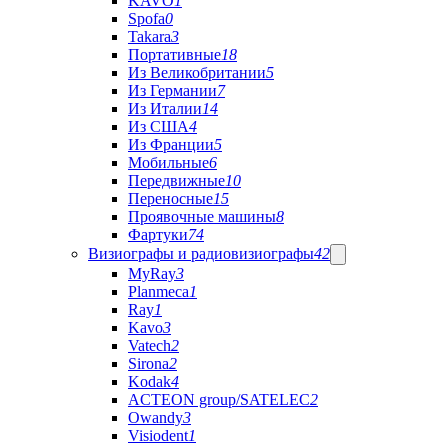
KAVO
1
Spofa
0
Takara
3
Портативные
18
Из Великобритании
5
Из Германии
7
Из Италии
14
Из США
4
Из Франции
5
Мобильные
6
Передвижные
10
Переносные
15
Проявочные машины
8
Фартуки
74
Визиографы и радиовизиографы
42
MyRay
3
Planmeca
1
Ray
1
Kavo
3
Vatech
2
Sirona
2
Kodak
4
ACTEON group/SATELEC
2
Owandy
3
Visiodent
1