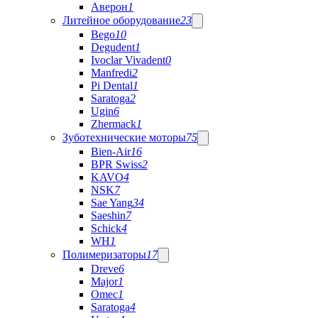
Аверон
1
Литейное оборудование
23
Bego
10
Degudent
1
Ivoclar Vivadent
0
Manfredi
2
Pi Dental
1
Saratoga
2
Ugin
6
Zhermack
1
Зуботехнические моторы
75
Bien-Air
16
BPR Swiss
2
KAVO
4
NSK
7
Sae Yang
34
Saeshin
7
Schick
4
WH
1
Полимеризаторы
17
Dreve
6
Major
1
Omec
1
Saratoga
4