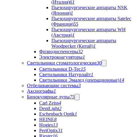
(Италия)
61
Пьезохирургические аппараты NSK
(Япония)
1
Пьезохирургические аппараты Satelec
(Франция)
55
Пьезохирургические аппараты WH
(Австрия)
1
Пьезохирургические аппараты
Woodpecker (Китай)
1
Физиодиспенсеры
32
Электрокоагуляторы
1
Светильники стоматологические
30
Светильники D-Tec
15
Светильники Натурлайт
1
Светильники Эмалед (операционные)
14
Отбеливающие системы
3
Аксиографы
1
Бинокулярные лупы
75
Carl Zeiss
4
DentLight
2
Eschenbach Optik
1
HEINE
8
Hogies
13
PeriOptix
31
Riester
16