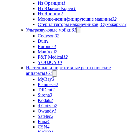
Из Франции
1
Из Южной Кореи
1
Из Японии
2
Моюще-дезинфицирующие машины
32
Стерилизаторы наконечников, Сухожары
13
Ультразвуковые мойки
61
Codyson
32
Durr
1
Euronda
4
Manfredi
2
P&T Medical
12
YOUJOY
10
Настенные и портативные рентгеновские
аппараты
161
MyRay
3
Planmeca
2
TriDent
2
Sirona
3
Kodak
2
d Gotzen
2
Owandy
1
Satelec
2
Fona
4
CSN
4