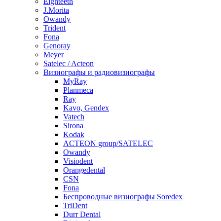
Eighteeth
J.Morita
Owandy
Trident
Fona
Genoray
Meyer
Satelec / Acteon
Визиографы и радиовизиографы
MyRay
Planmeca
Ray
Kavo, Gendex
Vatech
Sirona
Kodak
ACTEON group/SATELEC
Owandy
Visiodent
Orangedental
CSN
Fona
Беспроводные визиографы Soredex
TriDent
Durr Dental