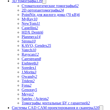
3D томографы
139
Стоматологические томографы
62
2D ортопантомографы
24
PointNix для жилого дома (70 кВ)
6
MyRay
10
NewTom
11
Castellini
2
HDX Dentri
6
Planmeca
14
Sirona
10
KAVO, Gendex
25
Vatech
10
Rayscan
12
Carestream
8
Eighteeth
3
Soredex
1
J.Morita
3
Owandy
2
Trident
2
Fona
2
Genoray
5
Meyer
2
Satelec / Acteon
2
Томографы дентальные БУ с гарантией
2
Системы CAD CAM проектирования и сканеры
320