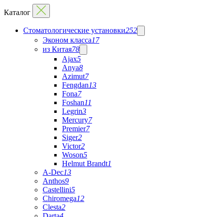
Каталог
Стоматологические установки
252
Эконом класса
17
из Китая
78
Ajax
5
Anya
8
Azimut
7
Fengdan
13
Fona
7
Foshan
11
Legrin
3
Mercury
7
Premier
7
Siger
2
Victor
2
Woson
5
Helmut Brandt
1
A-Dec
13
Anthos
9
Castellini
5
Chiromega
12
Clesta
2
Darta
4