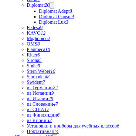
Diplomat
20
Diplomat Adept
8
Diplomat Consul
4
Diplomat Lux
3
Fedesa
9
KAVO
12
Miglionico
2
OMS
8
Planmeca
10
Ritter
6
Sirona
5
Smile
9
Stern Weber
10
Stomadent
8
Swident
7
из Германии
22
из Испании
9
из Италии
29
из Словакии
47
из США
17
из Финляндии
6
из Японии
2
Установки и приборы для учебных классов
6
Портативная
14