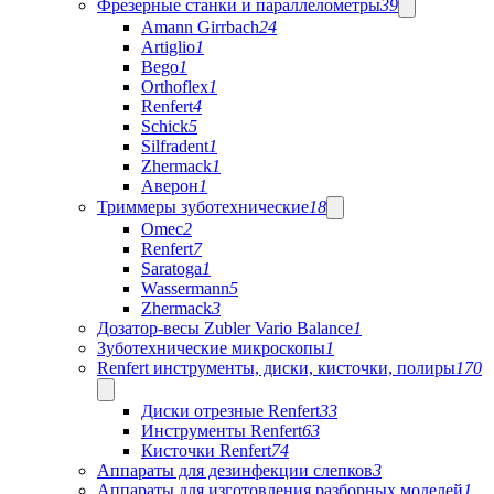
Фрезерные станки и параллелометры
39
Amann Girrbach
24
Artiglio
1
Bego
1
Orthoflex
1
Renfert
4
Schick
5
Silfradent
1
Zhermack
1
Аверон
1
Триммеры зуботехнические
18
Omec
2
Renfert
7
Saratoga
1
Wassermann
5
Zhermack
3
Дозатор-весы Zubler Vario Balance
1
Зуботехнические микроскопы
1
Renfert инструменты, диски, кисточки, полиры
170
Диски отрезные Renfert
33
Инструменты Renfert
63
Кисточки Renfert
74
Аппараты для дезинфекции слепков
3
Аппараты для изготовления разборных моделей
1