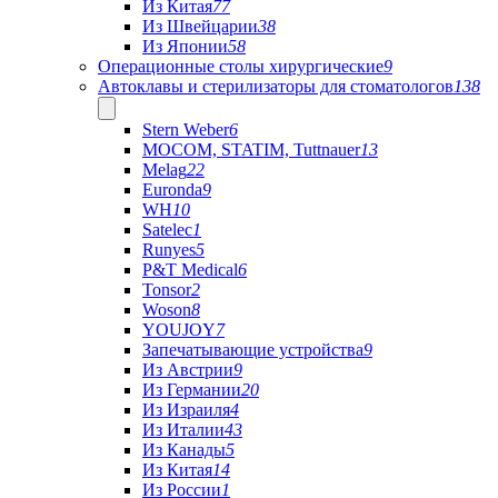
Из Китая
77
Из Швейцарии
38
Из Японии
58
Операционные столы хирургические
9
Автоклавы и стерилизаторы для стоматологов
138
Stern Weber
6
MOCOM, STATIM, Tuttnauer
13
Melag
22
Euronda
9
WH
10
Satelec
1
Runyes
5
P&T Medical
6
Tonsor
2
Woson
8
YOUJOY
7
Запечатывающие устройства
9
Из Австрии
9
Из Германии
20
Из Израиля
4
Из Италии
43
Из Канады
5
Из Китая
14
Из России
1