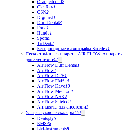
Orangedental
2
CleaRay
1
CSN
2
Digimed
1
Durr Dental
8
Fona
1
Handy
1
Spofa
0
TriDent
2
Беспроводные визиографы Soredex
1
Пескоструйные аппараты AIR FLOW. Аппараты
для анестезии
42
Air Flow Durr Dental
1
Air Flow
1
Air Flow DTE
1
Air Flow EMS
15
Air Flow Kavo
13
Air Flow Mectron
4
Air Flow NSK
2
Air Flow Satelec
2
Аппараты для анестезии
3
Ультразвуковые скалеры
110
Dentsply
5
EMS
48
LM-Instruments
8