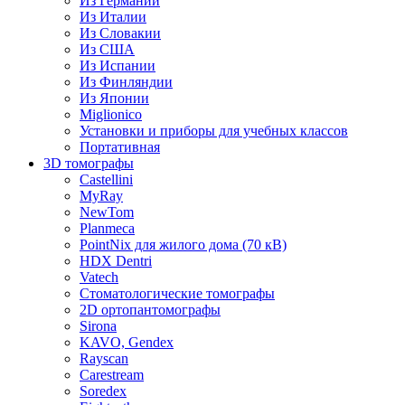
Из Германии
Из Италии
Из Словакии
Из США
Из Испании
Из Финляндии
Из Японии
Miglionico
Установки и приборы для учебных классов
Портативная
3D томографы
Castellini
MyRay
NewTom
Planmeca
PointNix для жилого дома (70 кВ)
HDX Dentri
Vatech
Стоматологические томографы
2D ортопантомографы
Sirona
KAVO, Gendex
Rayscan
Carestream
Soredex