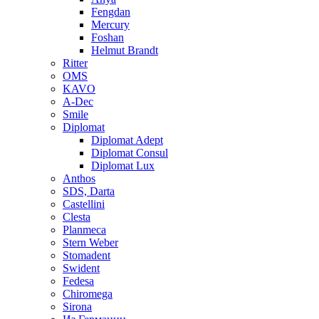
Fengdan
Mercury
Foshan
Helmut Brandt
Ritter
OMS
KAVO
A-Dec
Smile
Diplomat
Diplomat Adept
Diplomat Consul
Diplomat Lux
Anthos
SDS, Darta
Castellini
Clesta
Planmeca
Stern Weber
Stomadent
Swident
Fedesa
Chiromega
Sirona