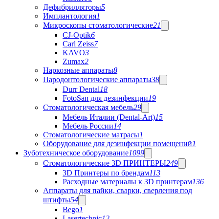
Дефибрилляторы
5
Имплантология
1
Микроскопы стоматологические
21
CJ-Optik
6
Carl Zeiss
7
KAVO
3
Zumax
2
Наркозные аппараты
8
Пародонтологические аппараты
38
Durr Dental
18
FotoSan для дезинфекции
19
Стоматологическая мебель
29
Мебель Италии (Dental-Art)
15
Мебель России
14
Стоматологические матрасы
1
Оборудование для дезинфекции помещений
1
Зуботехническое оборудование
1099
Стоматологические 3D ПРИНТЕРЫ
249
3D Принтеры по брендам
113
Расходные материалы к 3D принтерам
136
Аппараты для пайки, сварки, сверления под
штифты
54
Bego
1
Lasertechnic
12