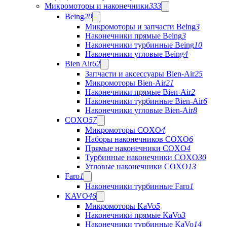
Микромоторы и наконечники
333
Being
20
Микромоторы и запчасти Being
3
Наконечники прямые Being
3
Наконечники турбинные Being
10
Наконечники угловые Being
4
Bien Air
62
Запчасти и аксессуары Bien-Air
25
Микромоторы Bien-Air
21
Наконечники прямые Bien-Air
2
Наконечники турбинные Bien-Air
6
Наконечники угловые Bien-Air
8
COXO
57
Микромоторы COXO
4
Наборы наконечников COXO
6
Прямые наконечники COXO
4
Турбинные наконечники COXO
30
Угловые наконечники COXO
13
Faro
1
Наконечники турбинные Faro
1
KAVO
46
Микромоторы KaVo
5
Наконечники прямые KaVo
3
Наконечники турбинные KaVo
14