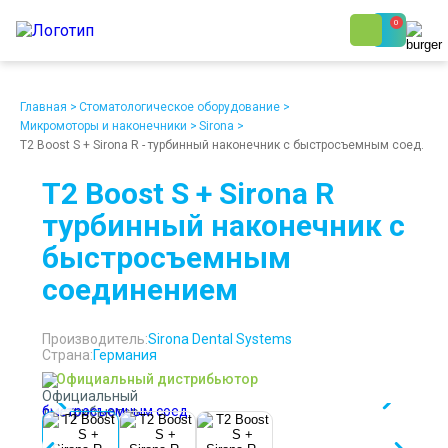
0
8 (800) 250-48-06
Ежедневно с 9:00 до 19:00
Главная
>
Стоматологическое оборудование
>
Микромоторы и наконечники
>
Sirona
>
T2 Boost S + Sirona R - турбинный наконечник с быстросъемным соед.
T2 Boost S + Sirona R
турбинный наконечник с
быстросъемным
О компании
Возврат
Доставка
Статьи
соединением
Кредит/Лизинг
Наши клиенты
Проект клиники
Контакты
Производитель:
Sirona Dental Systems
Страна:
Германия
Официальный дистрибьютор