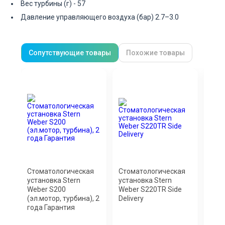
Вес турбины (г) - 57
Давление управляющего воздуха (бар) 2.7–3.0
Сопутствующие товары
Похожие товары
Стоматологическая
Стоматологическая
Сто
установка Stern
установка Stern
уста
Weber S200
Weber S220TR Side
Clas
(эл.мотор, турбина), 2
Delivery
хиру
года Гарантия