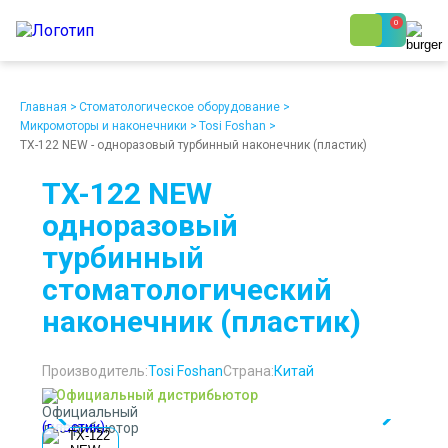
0
8 (800) 250-48-06
Ежедневно с 9:00 до 19:00
Главная
>
Стоматологическое оборудование
>
Микромоторы и наконечники
>
Tosi Foshan
>
TX-122 NEW - одноразовый турбинный наконечник (пластик)
TX-122 NEW
одноразовый
турбинный
О компании
Возврат
Доставка
Статьи
стоматологический
Кредит/Лизинг
Наши клиенты
Проект клиники
Контакты
наконечник (пластик)
Производитель:
Tosi Foshan
Страна:
Китай
Официальный дистрибьютор