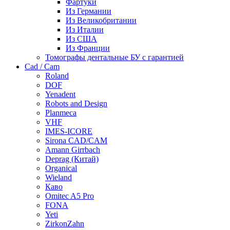
Фартуки
Из Германии
Из Великобритании
Из Италии
Из США
Из Франции
Томографы дентальные БУ с гарантией
Cad / Cam
Roland
DOF
Yenadent
Robots and Design
Planmeca
VHF
IMES-ICORE
Sirona CAD/CAM
Amann Girrbach
Deprag (Китай)
Organical
Wieland
Каво
Omitec A5 Pro
FONA
Yeti
ZirkonZahn