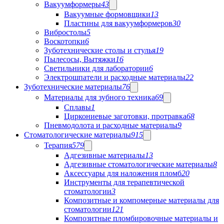
Вакуумформеры
43
Вакуумные формовщики
13
Пластины для вакуумформеров
30
Вибростолы
5
Воскотопки
6
Зуботехнические столы и стулья
19
Пылесосы, Вытяжки
16
Светильники для лаборатории
6
Электрошпатели и расходные материалы
22
Зуботехнические материалы
76
Материалы для зубного техника
69
Сплавы
1
Циркониевые заготовки, протравка
68
Пневмодолота и расходные материалы
9
Стоматологические материалы
915
Терапия
579
Адгезивные материалы
13
Адгезивные стоматологические материалы
8
Аксессуары для наложения пломб
20
Инструменты для терапевтической
стоматологии
3
Композитные и компомерные материалы для
стоматологии
121
Композитные пломбировочные материалы и