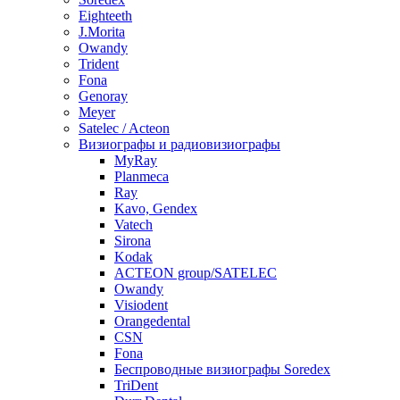
Eighteeth
J.Morita
Owandy
Trident
Fona
Genoray
Meyer
Satelec / Acteon
Визиографы и радиовизиографы
MyRay
Planmeca
Ray
Kavo, Gendex
Vatech
Sirona
Kodak
ACTEON group/SATELEC
Owandy
Visiodent
Orangedental
CSN
Fona
Беспроводные визиографы Soredex
TriDent