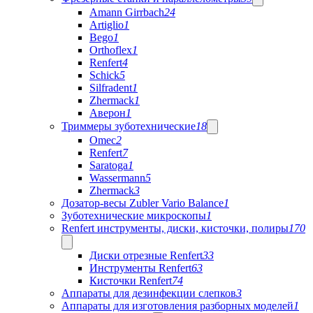
Amann Girrbach
24
Artiglio
1
Bego
1
Orthoflex
1
Renfert
4
Schick
5
Silfradent
1
Zhermack
1
Аверон
1
Триммеры зуботехнические
18
Omec
2
Renfert
7
Saratoga
1
Wassermann
5
Zhermack
3
Дозатор-весы Zubler Vario Balance
1
Зуботехнические микроскопы
1
Renfert инструменты, диски, кисточки, полиры
170
Диски отрезные Renfert
33
Инструменты Renfert
63
Кисточки Renfert
74
Аппараты для дезинфекции слепков
3
Аппараты для изготовления разборных моделей
1