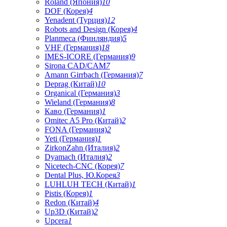
Roland (Япония)
10
DOF (Корея)
4
Yenadent (Турция)
12
Robots and Design (Корея)
4
Planmeca (Финляндия)
5
VHF (Германия)
18
IMES-ICORE (Германия)
9
Sirona CAD/CAM
7
Amann Girrbach (Германия)
7
Deprag (Китай)
10
Organical (Германия)
3
Wieland (Германия)
8
Каво (Германия)
1
Omitec A5 Pro (Китай)
2
FONA (Германия)
2
Yeti (Германия)
1
ZirkonZahn (Италия)
2
Dyamach (Италия)
2
Nicetech-CNC (Корея)
7
Dental Plus, Ю.Корея
3
LUHLUH TECH (Китай)
1
Pistis (Корея)
1
Redon (Китай)
4
Up3D (Китай)
2
Upcera
1