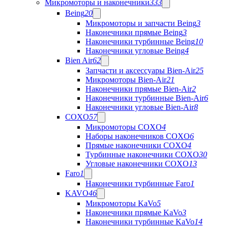
Микромоторы и наконечники
333
Being
20
Микромоторы и запчасти Being
3
Наконечники прямые Being
3
Наконечники турбинные Being
10
Наконечники угловые Being
4
Bien Air
62
Запчасти и аксессуары Bien-Air
25
Микромоторы Bien-Air
21
Наконечники прямые Bien-Air
2
Наконечники турбинные Bien-Air
6
Наконечники угловые Bien-Air
8
COXO
57
Микромоторы COXO
4
Наборы наконечников COXO
6
Прямые наконечники COXO
4
Турбинные наконечники COXO
30
Угловые наконечники COXO
13
Faro
1
Наконечники турбинные Faro
1
KAVO
46
Микромоторы KaVo
5
Наконечники прямые KaVo
3
Наконечники турбинные KaVo
14