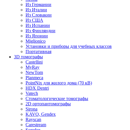
Из Германии
Из Италии
Из Словакии
Из США
Из Испании
Из Финляндии
Из Японии
Miglionico
Установки и приборы для учебных классов
Портативная
3D томографы
Castellini
MyRay
NewTom
Planmeca
PointNix для жилого дома (70 кВ)
HDX Dentri
Vatech
Стоматологические томографы
2D ортопантомографы
Sirona
KAVO, Gendex
Rayscan
Carestream
Soredex