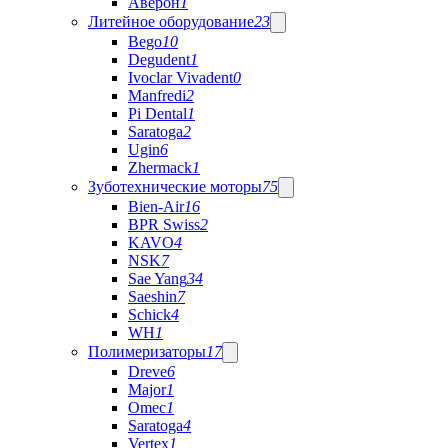
Аверон
1
Литейное оборудование
23
Bego
10
Degudent
1
Ivoclar Vivadent
0
Manfredi
2
Pi Dental
1
Saratoga
2
Ugin
6
Zhermack
1
Зуботехнические моторы
75
Bien-Air
16
BPR Swiss
2
KAVO
4
NSK
7
Sae Yang
34
Saeshin
7
Schick
4
WH
1
Полимеризаторы
17
Dreve
6
Major
1
Omec
1
Saratoga
4
Vertex
1