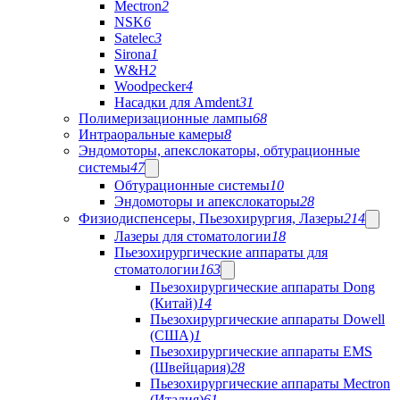
Mectron
2
NSK
6
Satelec
3
Sirona
1
W&H
2
Woodpecker
4
Насадки для Amdent
31
Полимеризационные лампы
68
Интраоральные камеры
8
Эндомоторы, апекслокаторы, обтурационные
системы
47
Обтурационные системы
10
Эндомоторы и апекслокаторы
28
Физиодиспенсеры, Пьезохирургия, Лазеры
214
Лазеры для стоматологии
18
Пьезохирургические аппараты для
стоматологии
163
Пьезохирургические аппараты Dong
(Китай)
14
Пьезохирургические аппараты Dowell
(США)
1
Пьезохирургические аппараты EMS
(Швейцария)
28
Пьезохирургические аппараты Mectron
(Италия)
61