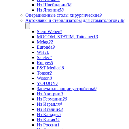
Из Швейцарии
38
Из Японии
58
Операционные столы хирургические
9
Автоклавы и стерилизаторы для стоматологов
138
Stern Weber
6
MOCOM, STATIM, Tuttnauer
13
Melag
22
Euronda
9
WH
10
Satelec
1
Runyes
5
P&T Medical
6
Tonsor
2
Woson
8
YOUJOY
7
Запечатывающие устройства
9
Из Австрии
9
Из Германии
20
Из Израиля
4
Из Италии
43
Из Канады
5
Из Китая
14
Из России
1