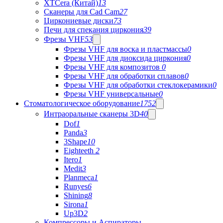
XTCera (Китай)
13
Сканеры для Cad Cam
27
Циркониевые диски
73
Печи для спекания циркония
39
Фрезы VHF
53
Фрезы VHF для воска и пластмассы
0
Фрезы VHF для диоксида циркония
0
Фрезы VHF для композитов
0
Фрезы VHF для обработки сплавов
0
Фрезы VHF для обработки стеклокерамики
0
Фрезы VHF универсальные
0
Стоматологическое оборудование
1752
Интраоральные сканеры 3D
40
Dof
1
Panda
3
3Shape
10
Eighteeth
2
Itero
1
Medit
3
Planmeca
1
Runyes
6
Shining
8
Sirona
1
Up3D
2
Компрессоры и Аспираторы