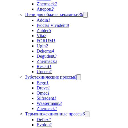
Zhermack
2
Аверон
2
Печи для обжига керамики
36
Addin
1
Ivoclar Vivadent
8
Zubler
6
Vita
2
FORUM
1
Ugin
2
Dekema
4
Degudent
3
Zhermack
2
Restart
1
Upcera
1
Зуботехнические прессы
8
Bego
1
Dreve
1
Omec
1
Silfradent
1
Wassermann
3
Zhermack
1
Термоинжекционные прессы
6
Deflex
1
Evolon
1