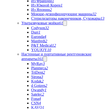
Из Франции
1
Из Южной Кореи
1
Из Японии
2
Моюще-дезинфицирующие машины
32
Стерилизаторы наконечников, Сухожары
13
Ультразвуковые мойки
61
Codyson
32
Durr
1
Euronda
4
Manfredi
2
P&T Medical
12
YOUJOY
10
Настенные и портативные рентгеновские
аппараты
161
MyRay
3
Planmeca
2
TriDent
2
Sirona
3
Kodak
2
d Gotzen
2
Owandy
1
Satelec
2
Fona
4
CSN
4
KAVO
1