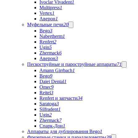
Ivoclar Vivadent
1
Multipress
1
Vertex
1
Аверон
1
Муфельные печи
20
Bego
3
Nabertherm
1
Renfert
2
Ugin
5
Zhermack
6
Аверон
3
Пескоструйные и пароструйные аппараты
71
Amann Girrbach
1
Bego
9
Daiei Dental
1
Omec
9
Reitel
3
Renfert и запчасти
34
Saratoga
3
Silfradent
1
Ugin
2
Zhermack
7
Спарк-Дон
1
Аппараты для дублирования Bego
1
Фрезерные станки и параллелометры
39