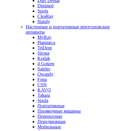
Durr Dental
Digimed
Spofa
CleaRay
Handy
Настенные и портативные рентгеновские
аппараты
MyRay
Planmeca
TriDent
Sirona
Kodak
d Gotzen
Satelec
Owandy
Fona
CSN
KAVO
Takara
Spofa
Портативные
Проявочные машины
Переносные
Передвижные
Мобильные