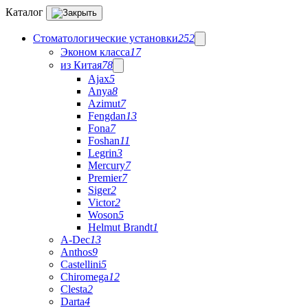
Каталог
Стоматологические установки
252
Эконом класса
17
из Китая
78
Ajax
5
Anya
8
Azimut
7
Fengdan
13
Fona
7
Foshan
11
Legrin
3
Mercury
7
Premier
7
Siger
2
Victor
2
Woson
5
Helmut Brandt
1
A-Dec
13
Anthos
9
Castellini
5
Chiromega
12
Clesta
2
Darta
4