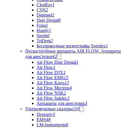
CleaRay
1
CSN
2
Digimed
1
Durr Dental
8
Fona
1
Handy
1
Spofa
0
TriDent
2
Беспроводные визиографы Soredex
1
Пескоструйные аппараты AIR FLOW. Аппараты
для анестезии
42
Air Flow Durr Dental
1
Air Flow
1
Air Flow DTE
1
Air Flow EMS
15
Air Flow Kavo
13
Air Flow Mectron
4
Air Flow NSK
2
Air Flow Satelec
2
Аппараты для анестезии
3
Ультразвуковые скалеры
110
Dentsply
5
EMS
48
LM-Instruments
8