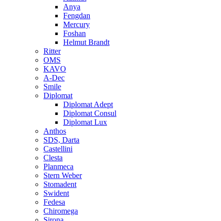
Anya
Fengdan
Mercury
Foshan
Helmut Brandt
Ritter
OMS
KAVO
A-Dec
Smile
Diplomat
Diplomat Adept
Diplomat Consul
Diplomat Lux
Anthos
SDS, Darta
Castellini
Clesta
Planmeca
Stern Weber
Stomadent
Swident
Fedesa
Chiromega
Sirona