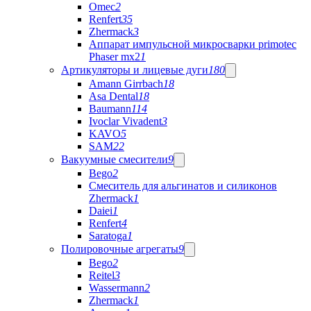
Omec
2
Renfert
35
Zhermack
3
Аппарат импульсной микросварки primotec
Phaser mx2
1
Артикуляторы и лицевые дуги
180
Amann Girrbach
18
Asa Dental
18
Baumann
114
Ivoclar Vivadent
3
KAVO
5
SAM
22
Вакуумные смесители
9
Bego
2
Cмеситель для альгинатов и силиконов
Zhermack
1
Daiei
1
Renfert
4
Saratoga
1
Полировочные агрегаты
9
Bego
2
Reitel
3
Wassermann
2
Zhermack
1