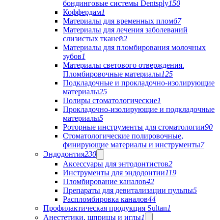
бондинговые системы Dentsply
150
Коффердам
1
Материалы для временных пломб
7
Материалы для лечения заболеваний
слизистых тканей
2
Материалы для пломбирования молочных
зубов
1
Материалы светового отверждения.
Пломбировочные материалы
125
Подкладочные и прокладочно-изолирующие
материалы
25
Полиры стоматологические
1
Прокладочно-изолирующие и подкладочные
материалы
5
Роторные инструменты для стоматологии
90
Стоматологические полировочные,
финирующие материалы и инструменты
7
Эндодонтия
230
Аксессуары для энтодонтистов
2
Инструменты для эндодонтии
119
Пломбирование каналов
42
Препараты для девитализации пульпы
5
Распломбировка каналов
44
Профилактическая продукция Sultan
1
Анестетики, шприцы и иглы
1