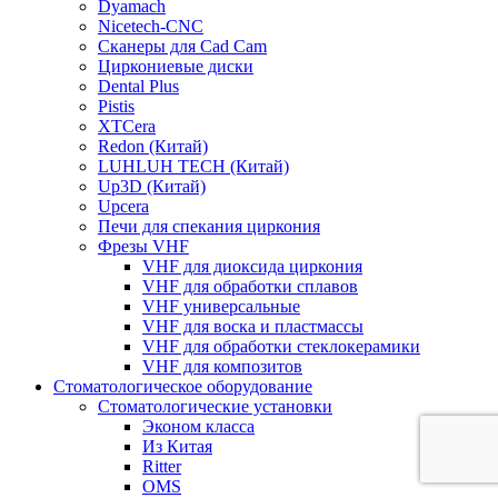
Dyamach
Nicetech-CNC
Сканеры для Cad Cam
Циркониевые диски
Dental Plus
Pistis
XTCera
Redon (Китай)
LUHLUH TECH (Китай)
Up3D (Китай)
Upcera
Печи для спекания циркония
Фрезы VHF
VHF для диоксида циркония
VHF для обработки сплавов
VHF универсальные
VHF для воска и пластмассы
VHF для обработки стеклокерамики
VHF для композитов
Стоматологическое оборудование
Стоматологические установки
Эконом класса
Из Китая
Ritter
OMS