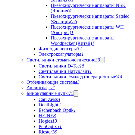
Пьезохирургические аппараты NSK
(Япония)
1
Пьезохирургические аппараты Satelec
(Франция)
55
Пьезохирургические аппараты WH
(Австрия)
1
Пьезохирургические аппараты
Woodpecker (Китай)
1
Физиодиспенсеры
32
Электрокоагуляторы
1
Светильники стоматологические
30
Светильники D-Tec
15
Светильники Натурлайт
1
Светильники Эмалед (операционные)
14
Отбеливающие системы
3
Аксиографы
1
Бинокулярные лупы
75
Carl Zeiss
4
DentLight
2
Eschenbach Optik
1
HEINE
8
Hogies
13
PeriOptix
31
Riester
16