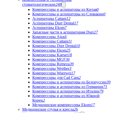
стоматологические
248
Компрессоры и аспираторы из Китая
0
Компрессоры и аспираторы из Словакии
0
Аспираторы Cattani
12
Аспираторы Durr Dental
17
Аспираторы Ekom
7
Запасные части к аспираторам Durr
27
Компрессоры Ajax
6
Компрессоры Cattani
11
Компрессоры Durr Dental
10
Компрессоры Ekom
25
Компрессоры Kaeser
18
Компрессоры MGF
36
Компрессоры Remeza
39
Компрессоры Werther
3
Компрессоры Wuerwei
17
Компрессоры для Cad Cam
2
Компрессоры и аспираторы из Белоруссии
39
Компрессоры и аспираторы из Германии
71
Компрессоры и аспираторы из Италии
79
Компрессоры и аспираторы из Южной
Кореи
2
Медицинские компрессоры Ekom
17
Медицинские стулья и кресла
26