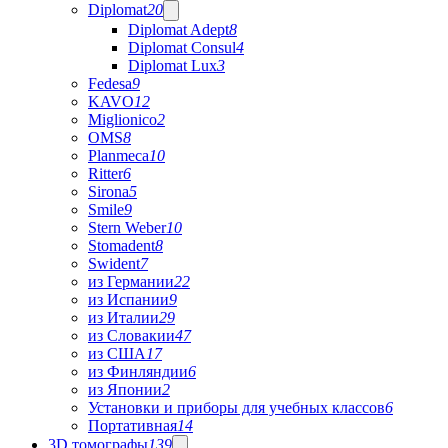
Diplomat
20
Diplomat Adept
8
Diplomat Consul
4
Diplomat Lux
3
Fedesa
9
KAVO
12
Miglionico
2
OMS
8
Planmeca
10
Ritter
6
Sirona
5
Smile
9
Stern Weber
10
Stomadent
8
Swident
7
из Германии
22
из Испании
9
из Италии
29
из Словакии
47
из США
17
из Финляндии
6
из Японии
2
Установки и приборы для учебных классов
6
Портативная
14
3D томографы
139