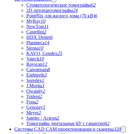
Стоматологические томографы
62
2D ортопантомографы
24
PointNix для жилого дома (70 кВ)
6
MyRay
10
NewTom
11
Castellini
2
HDX Dentri
6
Planmeca
14
Sirona
10
KAVO, Gendex
25
Vatech
10
Rayscan
12
Carestream
8
Eighteeth
3
Soredex
1
J.Morita
3
Owandy
2
Trident
2
Fona
2
Genoray
5
Meyer
2
Satelec / Acteon
2
Томографы дентальные БУ с гарантией
2
Системы CAD CAM проектирования и сканеры
320