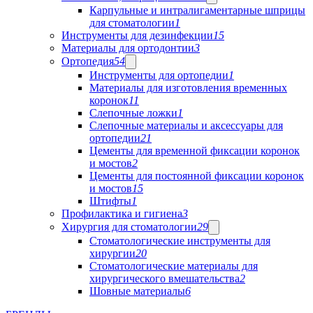
Карпульные и интралигаментарные шприцы
для стоматологии
1
Инструменты для дезинфекции
15
Материалы для ортодонтии
3
Ортопедия
54
Инструменты для ортопедии
1
Материалы для изготовления временных
коронок
11
Слепочные ложки
1
Слепочные материалы и аксессуары для
ортопедии
21
Цементы для временной фиксации коронок
и мостов
2
Цементы для постоянной фиксации коронок
и мостов
15
Штифты
1
Профилактика и гигиена
3
Хирургия для стоматологии
29
Стоматологические инструменты для
хирургии
20
Стоматологические материалы для
хирургического вмешательства
2
Шовные материалы
6