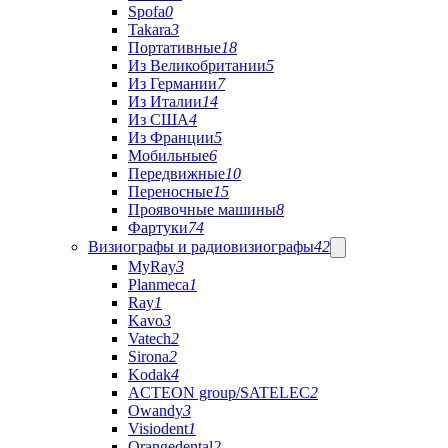
Spofa
0
Takara
3
Портативные
18
Из Великобритании
5
Из Германии
7
Из Италии
14
Из США
4
Из Франции
5
Мобильные
6
Передвижные
10
Переносные
15
Проявочные машины
8
Фартуки
74
Визиографы и радиовизиографы
42
MyRay
3
Planmeca
1
Ray
1
Kavo
3
Vatech
2
Sirona
2
Kodak
4
ACTEON group/SATELEC
2
Owandy
3
Visiodent
1
Orangedental
2