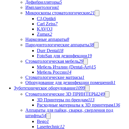
Дефибрилляторы
5
Имплантология
1
Микроскопы стоматологические
21
CJ-Optik
6
Carl Zeiss
7
KAVO
3
Zumax
2
Наркозные аппараты
8
Пародонтологические аппараты
38
Durr Dental
18
FotoSan для дезинфекции
19
Стоматологическая мебель
29
Мебель Италии (Dental-Art)
15
Мебель России
14
Стоматологические матрасы
1
Оборудование для дезинфекции помещений
1
Зуботехническое оборудование
1099
Стоматологические 3D ПРИНТЕРЫ
249
3D Принтеры по брендам
113
Расходные материалы к 3D принтерам
136
Аппараты для пайки, сварки, сверления под
штифты
54
Bego
1
Lasertechnic
12