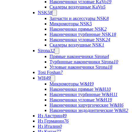
Наконечники угловые KaVo
19
Скалеры воздушные KaVo
5
NSK
58
Запчасти и аксессуары NSK
8
Микромоторы NSK
5
Наконечники прямые NSK
2
Наконечники турбинные NSK
18
Наконечники угловые NSK
24
Скалеры воздушные NSK
1
Sirona
32
Прямые наконечники Sirona
4
Турбинные наконечники Sirona
10
Угловые наконечники Sirona
18
Tosi Foshan
7
WH
49
Микромоторы W&H
9
Наконечники прямые W&H
10
Наконечники турбинные W&H
11
Наконечники угловые W&H
19
Наконечники хирургические W&H
6
Наконечники эндодонтические W&H
2
Из Австрии
49
Из Германии
76
Из Италии
0
Из Китая
77