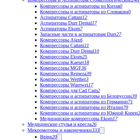
Компрессоры и аспираторы из Китая
0
Компрессоры и аспираторы из Словакии
0
Аспираторы Cattani
12
Аспираторы Durr Dental
17
Аспираторы Ekom
7
Запасные части к аспираторам Durr
27
Компрессоры Ajax
6
Компрессоры Cattani
11
Компрессоры Durr Dental
10
Компрессоры Ekom
25
Компрессоры Kaeser
18
Компрессоры MGF
36
Компрессоры Remeza
39
Компрессоры Werther
3
Компрессоры Wuerwei
17
Компрессоры для Cad Cam
2
Компрессоры и аспираторы из Белоруссии
39
Компрессоры и аспираторы из Германии
71
Компрессоры и аспираторы из Италии
79
Компрессоры и аспираторы из Южной Кореи
Медицинские компрессоры Ekom
17
Медицинские стулья и кресла
26
Микромоторы и наконечники
333
Being
20