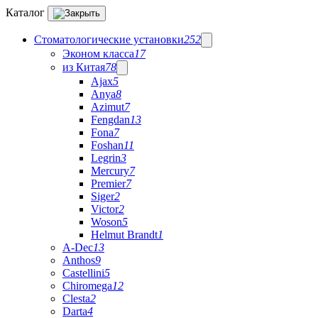
Каталог
Стоматологические установки
252
Эконом класса
17
из Китая
78
Ajax
5
Anya
8
Azimut
7
Fengdan
13
Fona
7
Foshan
11
Legrin
3
Mercury
7
Premier
7
Siger
2
Victor
2
Woson
5
Helmut Brandt
1
A-Dec
13
Anthos
9
Castellini
5
Chiromega
12
Clesta
2
Darta
4