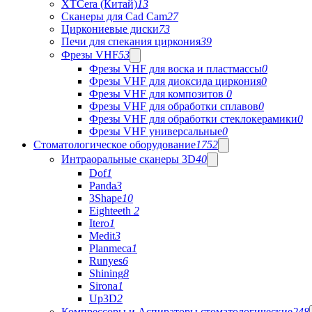
XTCera (Китай)
13
Сканеры для Cad Cam
27
Циркониевые диски
73
Печи для спекания циркония
39
Фрезы VHF
53
Фрезы VHF для воска и пластмассы
0
Фрезы VHF для диоксида циркония
0
Фрезы VHF для композитов
0
Фрезы VHF для обработки сплавов
0
Фрезы VHF для обработки стеклокерамики
0
Фрезы VHF универсальные
0
Стоматологическое оборудование
1752
Интраоральные сканеры 3D
40
Dof
1
Panda
3
3Shape
10
Eighteeth
2
Itero
1
Medit
3
Planmeca
1
Runyes
6
Shining
8
Sirona
1
Up3D
2
Компрессоры и Аспираторы стоматологические
248