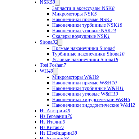
NSK
58
Запчасти и аксессуары NSK
8
Микромоторы NSK
5
Наконечники прямые NSK
2
Наконечники турбинные NSK
18
Наконечники угловые NSK
24
Скалеры воздушные NSK
1
Sirona
32
Прямые наконечники Sirona
4
Турбинные наконечники Sirona
10
Угловые наконечники Sirona
18
Tosi Foshan
7
WH
49
Микромоторы W&H
9
Наконечники прямые W&H
10
Наконечники турбинные W&H
11
Наконечники угловые W&H
19
Наконечники хирургические W&H
6
Наконечники эндодонтические W&H
2
Из Австрии
49
Из Германии
76
Из Италии
0
Из Китая
77
Из Швейцарии
38
Из Японии
58