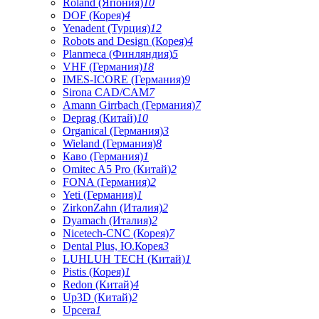
Roland (Япония)
10
DOF (Корея)
4
Yenadent (Турция)
12
Robots and Design (Корея)
4
Planmeca (Финляндия)
5
VHF (Германия)
18
IMES-ICORE (Германия)
9
Sirona CAD/CAM
7
Amann Girrbach (Германия)
7
Deprag (Китай)
10
Organical (Германия)
3
Wieland (Германия)
8
Каво (Германия)
1
Omitec A5 Pro (Китай)
2
FONA (Германия)
2
Yeti (Германия)
1
ZirkonZahn (Италия)
2
Dyamach (Италия)
2
Nicetech-CNC (Корея)
7
Dental Plus, Ю.Корея
3
LUHLUH TECH (Китай)
1
Pistis (Корея)
1
Redon (Китай)
4
Up3D (Китай)
2
Upcera
1