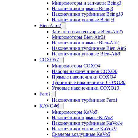
Микромоторы и запчасти Being
3
Наконечники прямые Being
3
Наконечники турбинные Being
10
Наконечники угловые Being
4
Bien Air
62
Запчасти и аксессуары Bien-Air
25
Микромоторы Bien-Air
21
Наконечники прямые Bien-Air
2
Наконечники турбинные Bien-Air
6
Наконечники угловые Bien-Air
8
COXO
57
Микромоторы COXO
4
Наборы наконечников COXO
6
Прямые наконечники COXO
4
Турбинные наконечники COXO
30
Угловые наконечники COXO
13
Faro
1
Наконечники турбинные Faro
1
KAVO
46
Микромоторы KaVo
5
Наконечники прямые KaVo
3
Наконечники турбинные KaVo
14
Наконечники угловые KaVo
19
Скалеры воздушные KaVo
5