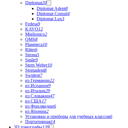
Diplomat
20
Diplomat Adept
8
Diplomat Consul
4
Diplomat Lux
3
Fedesa
9
KAVO
12
Miglionico
2
OMS
8
Planmeca
10
Ritter
6
Sirona
5
Smile
9
Stern Weber
10
Stomadent
8
Swident
7
из Германии
22
из Испании
9
из Италии
29
из Словакии
47
из США
17
из Финляндии
6
из Японии
2
Установки и приборы для учебных классов
6
Портативная
14
3D томографы
139