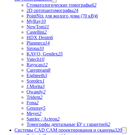
Стоматологические томографы
62
2D ортопантомографы
24
PointNix для жилого дома (70 кВ)
6
MyRay
10
NewTom
11
Castellini
2
HDX Dentri
6
Planmeca
14
Sirona
10
KAVO, Gendex
25
Vatech
10
Rayscan
12
Carestream
8
Eighteeth
3
Soredex
1
J.Morita
3
Owandy
2
Trident
2
Fona
2
Genoray
5
Meyer
2
Satelec / Acteon
2
Томографы дентальные БУ с гарантией
2
Системы CAD CAM проектирования и сканеры
320