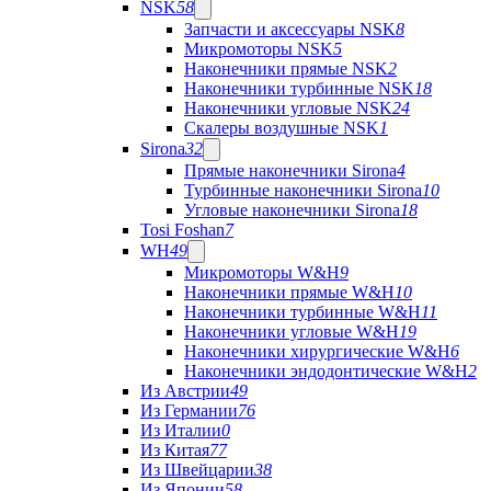
NSK
58
Запчасти и аксессуары NSK
8
Микромоторы NSK
5
Наконечники прямые NSK
2
Наконечники турбинные NSK
18
Наконечники угловые NSK
24
Скалеры воздушные NSK
1
Sirona
32
Прямые наконечники Sirona
4
Турбинные наконечники Sirona
10
Угловые наконечники Sirona
18
Tosi Foshan
7
WH
49
Микромоторы W&H
9
Наконечники прямые W&H
10
Наконечники турбинные W&H
11
Наконечники угловые W&H
19
Наконечники хирургические W&H
6
Наконечники эндодонтические W&H
2
Из Австрии
49
Из Германии
76
Из Италии
0
Из Китая
77
Из Швейцарии
38
Из Японии
58