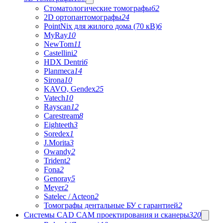
Стоматологические томографы
62
2D ортопантомографы
24
PointNix для жилого дома (70 кВ)
6
MyRay
10
NewTom
11
Castellini
2
HDX Dentri
6
Planmeca
14
Sirona
10
KAVO, Gendex
25
Vatech
10
Rayscan
12
Carestream
8
Eighteeth
3
Soredex
1
J.Morita
3
Owandy
2
Trident
2
Fona
2
Genoray
5
Meyer
2
Satelec / Acteon
2
Томографы дентальные БУ с гарантией
2
Системы CAD CAM проектирования и сканеры
320