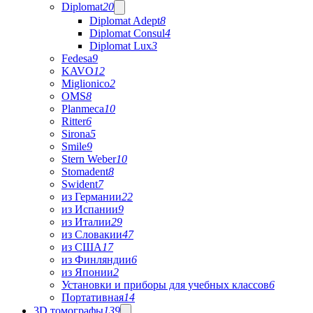
Diplomat
20
Diplomat Adept
8
Diplomat Consul
4
Diplomat Lux
3
Fedesa
9
KAVO
12
Miglionico
2
OMS
8
Planmeca
10
Ritter
6
Sirona
5
Smile
9
Stern Weber
10
Stomadent
8
Swident
7
из Германии
22
из Испании
9
из Италии
29
из Словакии
47
из США
17
из Финляндии
6
из Японии
2
Установки и приборы для учебных классов
6
Портативная
14
3D томографы
139