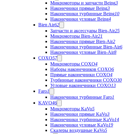
Микромоторы и запчасти Being
3
Наконечники прямые Being
3
Наконечники турбинные Being
10
Наконечники угловые Being
4
Bien Air
62
Запчасти и аксессуары Bien-Air
25
Микромоторы Bien-Air
21
Наконечники прямые Bien-Air
2
Наконечники турбинные Bien-Air
6
Наконечники угловые Bien-Air
8
COXO
57
Микромоторы COXO
4
Наборы наконечников COXO
6
Прямые наконечники COXO
4
Турбинные наконечники COXO
30
Угловые наконечники COXO
13
Faro
1
Наконечники турбинные Faro
1
KAVO
46
Микромоторы KaVo
5
Наконечники прямые KaVo
3
Наконечники турбинные KaVo
14
Наконечники угловые KaVo
19
Скалеры воздушные KaVo
5