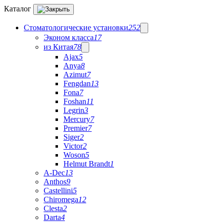
Каталог
Стоматологические установки
252
Эконом класса
17
из Китая
78
Ajax
5
Anya
8
Azimut
7
Fengdan
13
Fona
7
Foshan
11
Legrin
3
Mercury
7
Premier
7
Siger
2
Victor
2
Woson
5
Helmut Brandt
1
A-Dec
13
Anthos
9
Castellini
5
Chiromega
12
Clesta
2
Darta
4