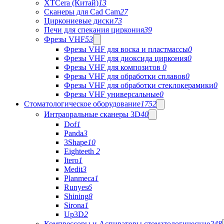
XTCera (Китай)
13
Сканеры для Cad Cam
27
Циркониевые диски
73
Печи для спекания циркония
39
Фрезы VHF
53
Фрезы VHF для воска и пластмассы
0
Фрезы VHF для диоксида циркония
0
Фрезы VHF для композитов
0
Фрезы VHF для обработки сплавов
0
Фрезы VHF для обработки стеклокерамики
0
Фрезы VHF универсальные
0
Стоматологическое оборудование
1752
Интраоральные сканеры 3D
40
Dof
1
Panda
3
3Shape
10
Eighteeth
2
Itero
1
Medit
3
Planmeca
1
Runyes
6
Shining
8
Sirona
1
Up3D
2
Компрессоры и Аспираторы стоматологические
248