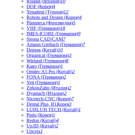
Roland (Япония)
10
DOF (Корея)
4
Yenadent (Турция)
12
Robots and Design (Корея)
4
Planmeca (Финляндия)
5
VHF (Германия)
18
IMES-ICORE (Германия)
9
Sirona CAD/CAM
7
Amann Girrbach (Германия)
7
Deprag (Китай)
10
Organical (Германия)
3
Wieland (Германия)
8
Каво (Германия)
1
Omitec A5 Pro (Китай)
2
FONA (Германия)
2
Yeti (Германия)
1
ZirkonZahn (Италия)
2
Dyamach (Италия)
2
Nicetech-CNC (Корея)
7
Dental Plus, Ю.Корея
3
LUHLUH TECH (Китай)
1
Pistis (Корея)
1
Redon (Китай)
4
Up3D (Китай)
2
Upcera
1