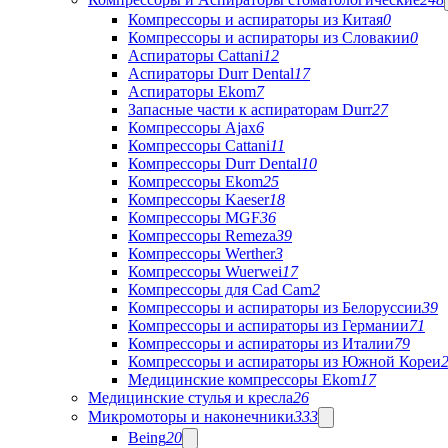
Компрессоры и аспираторы из Китая
0
Компрессоры и аспираторы из Словакии
0
Аспираторы Cattani
12
Аспираторы Durr Dental
17
Аспираторы Ekom
7
Запасные части к аспираторам Durr
27
Компрессоры Ajax
6
Компрессоры Cattani
11
Компрессоры Durr Dental
10
Компрессоры Ekom
25
Компрессоры Kaeser
18
Компрессоры MGF
36
Компрессоры Remeza
39
Компрессоры Werther
3
Компрессоры Wuerwei
17
Компрессоры для Cad Cam
2
Компрессоры и аспираторы из Белоруссии
39
Компрессоры и аспираторы из Германии
71
Компрессоры и аспираторы из Италии
79
Компрессоры и аспираторы из Южной Кореи
Медицинские компрессоры Ekom
17
Медицинские стулья и кресла
26
Микромоторы и наконечники
333
Being
20