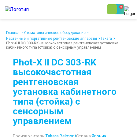
0
8 (800) 250-48-06
Ежедневно с 9:00 до 19:00
Главная
>
Стоматологическое оборудование
>
Настенные и портативные рентгеновские аппараты
>
Takara
>
Phot-X II DC 303-RK - высокочастотная рентгеновская установка
кабинетного типа (стойка) с сенсорным управлением
Phot-X II DC 303-RK
высокочастотная
О компании
Возврат
рентгеновская
Доставка
Статьи
Кредит/Лизинг
Наши клиенты
установка кабинетного
Проект клиники
Контакты
типа (стойка) с
сенсорным
управлением
Производитель:
Takara Belmont
Страна:
Япония