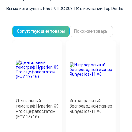
Вы можете купить Phot-X II DC 303-RK в компании Top Dentis
Сопутствующие товары
Похожие товары
Дентальный
Интраоральный
Инт
томограф Hyperion X9
беспроводной сканер
скан
Pro с цефалостатом
Runyes ios-11 V6
AIR 
(FOV 13x16)
фот