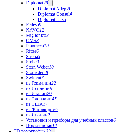
Diplomat
20
Diplomat Adept
8
Diplomat Consul
4
Diplomat Lux
3
Fedesa
9
KAVO
12
Miglionico
2
OMS
8
Planmeca
10
Ritter
6
Sirona
5
Smile
9
Stern Weber
10
Stomadent
8
Swident
7
из Германии
22
из Испании
9
из Италии
29
из Словакии
47
из США
17
из Финляндии
6
из Японии
2
Установки и приборы для учебных классов
6
Портативная
14
3D томографы
139