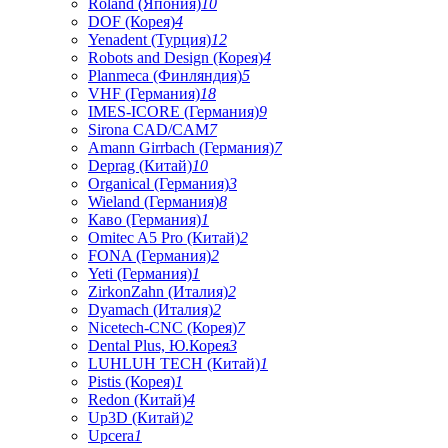
Roland (Япония)
10
DOF (Корея)
4
Yenadent (Турция)
12
Robots and Design (Корея)
4
Planmeca (Финляндия)
5
VHF (Германия)
18
IMES-ICORE (Германия)
9
Sirona CAD/CAM
7
Amann Girrbach (Германия)
7
Deprag (Китай)
10
Organical (Германия)
3
Wieland (Германия)
8
Каво (Германия)
1
Omitec A5 Pro (Китай)
2
FONA (Германия)
2
Yeti (Германия)
1
ZirkonZahn (Италия)
2
Dyamach (Италия)
2
Nicetech-CNC (Корея)
7
Dental Plus, Ю.Корея
3
LUHLUH TECH (Китай)
1
Pistis (Корея)
1
Redon (Китай)
4
Up3D (Китай)
2
Upcera
1