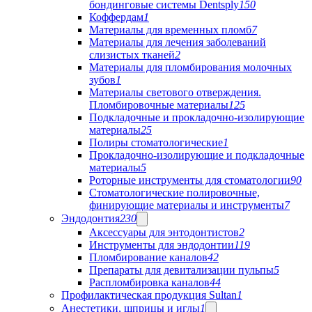
бондинговые системы Dentsply
150
Коффердам
1
Материалы для временных пломб
7
Материалы для лечения заболеваний
слизистых тканей
2
Материалы для пломбирования молочных
зубов
1
Материалы светового отверждения.
Пломбировочные материалы
125
Подкладочные и прокладочно-изолирующие
материалы
25
Полиры стоматологические
1
Прокладочно-изолирующие и подкладочные
материалы
5
Роторные инструменты для стоматологии
90
Стоматологические полировочные,
финирующие материалы и инструменты
7
Эндодонтия
230
Аксессуары для энтодонтистов
2
Инструменты для эндодонтии
119
Пломбирование каналов
42
Препараты для девитализации пульпы
5
Распломбировка каналов
44
Профилактическая продукция Sultan
1
Анестетики, шприцы и иглы
1