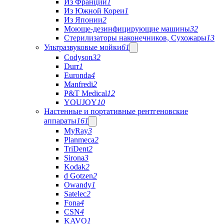
Из Франции
1
Из Южной Кореи
1
Из Японии
2
Моюще-дезинфицирующие машины
32
Стерилизаторы наконечников, Сухожары
13
Ультразвуковые мойки
61
Codyson
32
Durr
1
Euronda
4
Manfredi
2
P&T Medical
12
YOUJOY
10
Настенные и портативные рентгеновские
аппараты
161
MyRay
3
Planmeca
2
TriDent
2
Sirona
3
Kodak
2
d Gotzen
2
Owandy
1
Satelec
2
Fona
4
CSN
4
KAVO
1