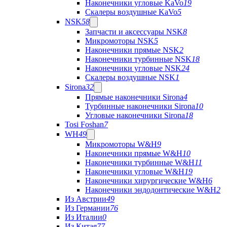
Наконечники угловые KaVo
19
Скалеры воздушные KaVo
5
NSK
58
Запчасти и аксессуары NSK
8
Микромоторы NSK
5
Наконечники прямые NSK
2
Наконечники турбинные NSK
18
Наконечники угловые NSK
24
Скалеры воздушные NSK
1
Sirona
32
Прямые наконечники Sirona
4
Турбинные наконечники Sirona
10
Угловые наконечники Sirona
18
Tosi Foshan
7
WH
49
Микромоторы W&H
9
Наконечники прямые W&H
10
Наконечники турбинные W&H
11
Наконечники угловые W&H
19
Наконечники хирургические W&H
6
Наконечники эндодонтические W&H
2
Из Австрии
49
Из Германии
76
Из Италии
0
Из Китая
77