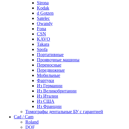
Sirona
Kodak
d Gotzen
Satelec
Owandy
Fona
CSN
KAVO
Takara
Spofa
Портативные
Проявочные машины
Переносные
Передвижные
Мобильные
Фартуки
Из Германии
Из Великобритании
Из Италии
Из США
Из Франции
Томографы дентальные БУ с гарантией
Cad / Cam
Roland
DOF