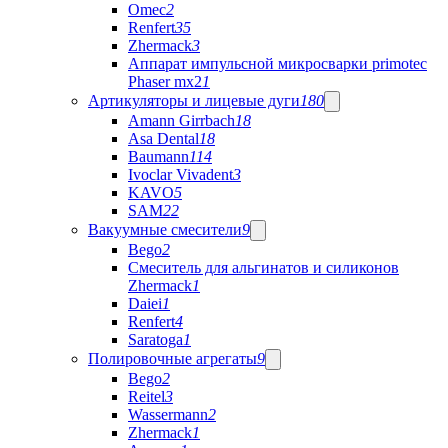
Omec
2
Renfert
35
Zhermack
3
Аппарат импульсной микросварки primotec
Phaser mx2
1
Артикуляторы и лицевые дуги
180
Amann Girrbach
18
Asa Dental
18
Baumann
114
Ivoclar Vivadent
3
KAVO
5
SAM
22
Вакуумные смесители
9
Bego
2
Cмеситель для альгинатов и силиконов
Zhermack
1
Daiei
1
Renfert
4
Saratoga
1
Полировочные агрегаты
9
Bego
2
Reitel
3
Wassermann
2
Zhermack
1