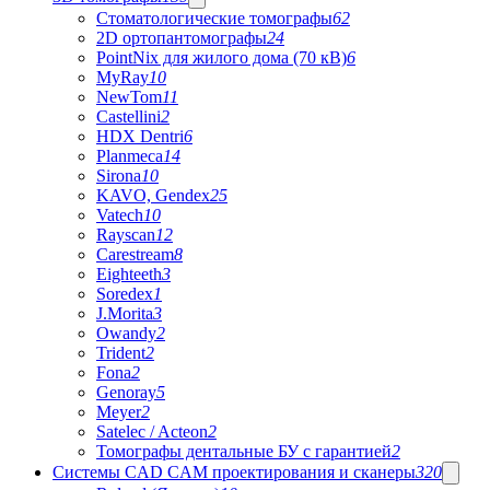
Стоматологические томографы
62
2D ортопантомографы
24
PointNix для жилого дома (70 кВ)
6
MyRay
10
NewTom
11
Castellini
2
HDX Dentri
6
Planmeca
14
Sirona
10
KAVO, Gendex
25
Vatech
10
Rayscan
12
Carestream
8
Eighteeth
3
Soredex
1
J.Morita
3
Owandy
2
Trident
2
Fona
2
Genoray
5
Meyer
2
Satelec / Acteon
2
Томографы дентальные БУ с гарантией
2
Системы CAD CAM проектирования и сканеры
320