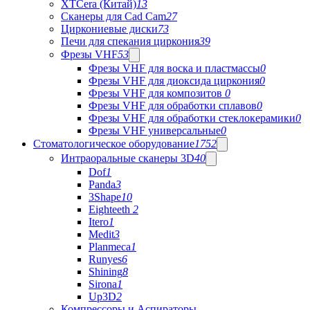
XTCera (Китай)
13
Сканеры для Cad Cam
27
Циркониевые диски
73
Печи для спекания циркония
39
Фрезы VHF
53
Фрезы VHF для воска и пластмассы
0
Фрезы VHF для диоксида циркония
0
Фрезы VHF для композитов
0
Фрезы VHF для обработки сплавов
0
Фрезы VHF для обработки стеклокерамики
0
Фрезы VHF универсальные
0
Стоматологическое оборудование
1752
Интраоральные сканеры 3D
40
Dof
1
Panda
3
3Shape
10
Eighteeth
2
Itero
1
Medit
3
Planmeca
1
Runyes
6
Shining
8
Sirona
1
Up3D
2
Компрессоры и Аспираторы