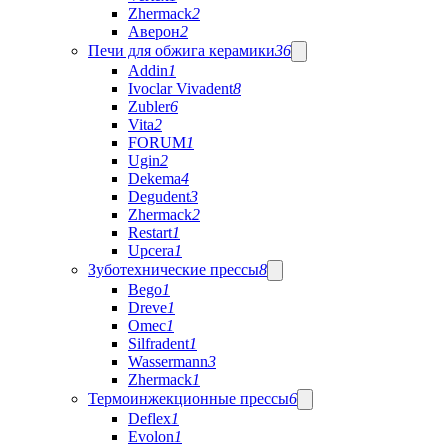
Zhermack
2
Аверон
2
Печи для обжига керамики
36
Addin
1
Ivoclar Vivadent
8
Zubler
6
Vita
2
FORUM
1
Ugin
2
Dekema
4
Degudent
3
Zhermack
2
Restart
1
Upcera
1
Зуботехнические прессы
8
Bego
1
Dreve
1
Omec
1
Silfradent
1
Wassermann
3
Zhermack
1
Термоинжекционные прессы
6
Deflex
1
Evolon
1