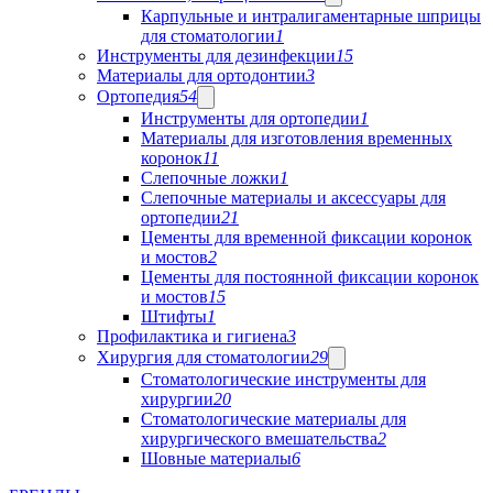
Карпульные и интралигаментарные шприцы
для стоматологии
1
Инструменты для дезинфекции
15
Материалы для ортодонтии
3
Ортопедия
54
Инструменты для ортопедии
1
Материалы для изготовления временных
коронок
11
Слепочные ложки
1
Слепочные материалы и аксессуары для
ортопедии
21
Цементы для временной фиксации коронок
и мостов
2
Цементы для постоянной фиксации коронок
и мостов
15
Штифты
1
Профилактика и гигиена
3
Хирургия для стоматологии
29
Стоматологические инструменты для
хирургии
20
Стоматологические материалы для
хирургического вмешательства
2
Шовные материалы
6