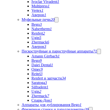
Ivoclar Vivadent
1
Multipress
1
Vertex
1
Аверон
1
Муфельные печи
20
Bego
3
Nabertherm
1
Renfert
2
Ugin
5
Zhermack
6
Аверон
3
Пескоструйные и пароструйные аппараты
71
Amann Girrbach
1
Bego
9
Daiei Dental
1
Omec
9
Reitel
3
Renfert и запчасти
34
Saratoga
3
Silfradent
1
Ugin
2
Zhermack
7
Спарк-Дон
1
Аппараты для дублирования Bego
1
Фрезерные станки и параллелометры
39