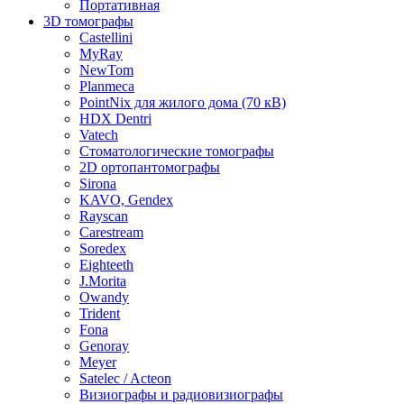
Портативная
3D томографы
Castellini
MyRay
NewTom
Planmeca
PointNix для жилого дома (70 кВ)
HDX Dentri
Vatech
Стоматологические томографы
2D ортопантомографы
Sirona
KAVO, Gendex
Rayscan
Carestream
Soredex
Eighteeth
J.Morita
Owandy
Trident
Fona
Genoray
Meyer
Satelec / Acteon
Визиографы и радиовизиографы