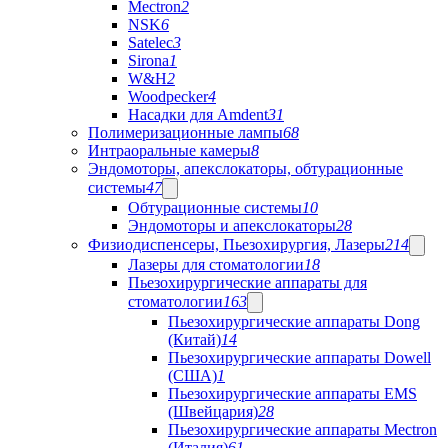
Mectron
2
NSK
6
Satelec
3
Sirona
1
W&H
2
Woodpecker
4
Насадки для Amdent
31
Полимеризационные лампы
68
Интраоральные камеры
8
Эндомоторы, апекслокаторы, обтурационные
системы
47
Обтурационные системы
10
Эндомоторы и апекслокаторы
28
Физиодиспенсеры, Пьезохирургия, Лазеры
214
Лазеры для стоматологии
18
Пьезохирургические аппараты для
стоматологии
163
Пьезохирургические аппараты Dong
(Китай)
14
Пьезохирургические аппараты Dowell
(США)
1
Пьезохирургические аппараты EMS
(Швейцария)
28
Пьезохирургические аппараты Mectron
(Италия)
61