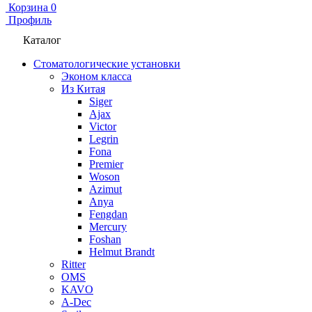
Корзина
0
Профиль
Каталог
Стоматологические установки
Эконом класса
Из Китая
Siger
Ajax
Victor
Legrin
Fona
Premier
Woson
Azimut
Anya
Fengdan
Mercury
Foshan
Helmut Brandt
Ritter
OMS
KAVO
A-Dec