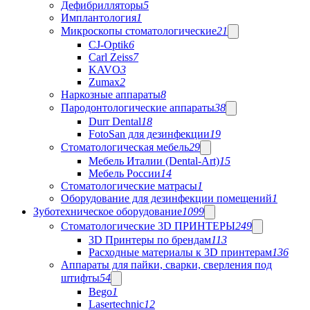
Дефибрилляторы
5
Имплантология
1
Микроскопы стоматологические
21
CJ-Optik
6
Carl Zeiss
7
KAVO
3
Zumax
2
Наркозные аппараты
8
Пародонтологические аппараты
38
Durr Dental
18
FotoSan для дезинфекции
19
Стоматологическая мебель
29
Мебель Италии (Dental-Art)
15
Мебель России
14
Стоматологические матрасы
1
Оборудование для дезинфекции помещений
1
Зуботехническое оборудование
1099
Стоматологические 3D ПРИНТЕРЫ
249
3D Принтеры по брендам
113
Расходные материалы к 3D принтерам
136
Аппараты для пайки, сварки, сверления под
штифты
54
Bego
1
Lasertechnic
12