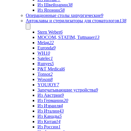
Из Швейцарии
38
Из Японии
58
Операционные столы хирургические
9
Автоклавы и стерилизаторы для стоматологов
138
Stern Weber
6
MOCOM, STATIM, Tuttnauer
13
Melag
22
Euronda
9
WH
10
Satelec
1
Runyes
5
P&T Medical
6
Tonsor
2
Woson
8
YOUJOY
7
Запечатывающие устройства
9
Из Австрии
9
Из Германии
20
Из Израиля
4
Из Италии
43
Из Канады
5
Из Китая
14
Из России
1