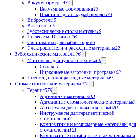
Вакуумформеры
43
Вакуумные формовщики
13
Пластины для вакуумформеров
30
Вибростолы
5
Воскотопки
6
Зуботехнические столы и стулья
19
Пылесосы, Вытяжки
16
Светильники для лаборатории
6
Электрошпатели и расходные материалы
22
Зуботехнические материалы
76
Материалы для зубного техника
69
Сплавы
1
Циркониевые заготовки, протравка
68
Пневмодолота и расходные материалы
9
Стоматологические материалы
915
Терапия
579
Адгезивные материалы
13
Адгезивные стоматологические материалы
8
Аксессуары для наложения пломб
20
Инструменты для терапевтической
стоматологии
3
Композитные и компомерные материалы для
стоматологии
121
Композитные пломбировочные материалы и