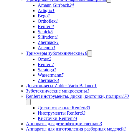
Amann Girrbach
24
Artiglio
1
Bego
1
Orthoflex
1
Renfert
4
Schick
5
Silfradent
1
Zhermack
1
Аверон
1
Триммеры зуботехнические
18
Omec
2
Renfert
7
Saratoga
1
Wassermann
5
Zhermack
3
Дозатор-весы Zubler Vario Balance
1
Зуботехнические микроскопы
1
Renfert инструменты, диски, кисточки, полиры
170
Диски отрезные Renfert
33
Инструменты Renfert
63
Кисточки Renfert
74
Аппараты для дезинфекции слепков
3
Аппараты для изготовления разборных моделей
1