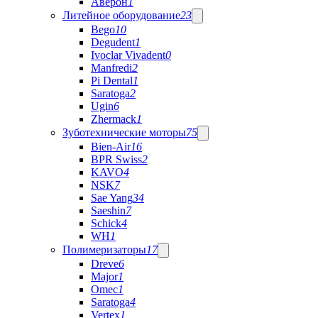
Аверон
1
Литейное оборудование
23
Bego
10
Degudent
1
Ivoclar Vivadent
0
Manfredi
2
Pi Dental
1
Saratoga
2
Ugin
6
Zhermack
1
Зуботехнические моторы
75
Bien-Air
16
BPR Swiss
2
KAVO
4
NSK
7
Sae Yang
34
Saeshin
7
Schick
4
WH
1
Полимеризаторы
17
Dreve
6
Major
1
Omec
1
Saratoga
4
Vertex
1