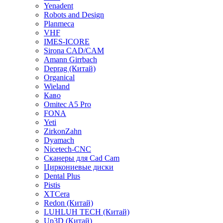
Yenadent
Robots and Design
Planmeca
VHF
IMES-ICORE
Sirona CAD/CAM
Amann Girrbach
Deprag (Китай)
Organical
Wieland
Каво
Omitec A5 Pro
FONA
Yeti
ZirkonZahn
Dyamach
Nicetech-CNC
Сканеры для Cad Cam
Циркониевые диски
Dental Plus
Pistis
XTCera
Redon (Китай)
LUHLUH TECH (Китай)
Up3D (Китай)