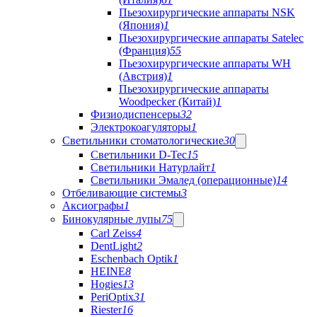
Пьезохирургические аппараты NSK
(Япония)
1
Пьезохирургические аппараты Satelec
(Франция)
55
Пьезохирургические аппараты WH
(Австрия)
1
Пьезохирургические аппараты
Woodpecker (Китай)
1
Физиодиспенсеры
32
Электрокоагуляторы
1
Светильники стоматологические
30
Светильники D-Tec
15
Светильники Натурлайт
1
Светильники Эмалед (операционные)
14
Отбеливающие системы
3
Аксиографы
1
Бинокулярные лупы
75
Carl Zeiss
4
DentLight
2
Eschenbach Optik
1
HEINE
8
Hogies
13
PeriOptix
31
Riester
16