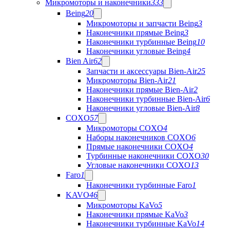
Микромоторы и наконечники
333
Being
20
Микромоторы и запчасти Being
3
Наконечники прямые Being
3
Наконечники турбинные Being
10
Наконечники угловые Being
4
Bien Air
62
Запчасти и аксессуары Bien-Air
25
Микромоторы Bien-Air
21
Наконечники прямые Bien-Air
2
Наконечники турбинные Bien-Air
6
Наконечники угловые Bien-Air
8
COXO
57
Микромоторы COXO
4
Наборы наконечников COXO
6
Прямые наконечники COXO
4
Турбинные наконечники COXO
30
Угловые наконечники COXO
13
Faro
1
Наконечники турбинные Faro
1
KAVO
46
Микромоторы KaVo
5
Наконечники прямые KaVo
3
Наконечники турбинные KaVo
14