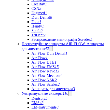
CleaRay
1
CSN
2
Digimed
1
Durr Dental
8
Fona
1
Handy
1
Spofa
0
TriDent
2
Беспроводные визиографы Soredex
1
Пескоструйные аппараты AIR FLOW. Аппараты
для анестезии
42
Air Flow Durr Dental
1
Air Flow
1
Air Flow DTE
1
Air Flow EMS
15
Air Flow Kavo
13
Air Flow Mectron
4
Air Flow NSK
2
Air Flow Satelec
2
Аппараты для анестезии
3
Ультразвуковые скалеры
110
Dentsply
5
EMS
48
LM-Instruments
8