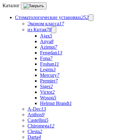
Каталог
Стоматологические установки
252
Эконом класса
17
из Китая
78
Ajax
5
Anya
8
Azimut
7
Fengdan
13
Fona
7
Foshan
11
Legrin
3
Mercury
7
Premier
7
Siger
2
Victor
2
Woson
5
Helmut Brandt
1
A-Dec
13
Anthos
9
Castellini
5
Chiromega
12
Clesta
2
Darta
4