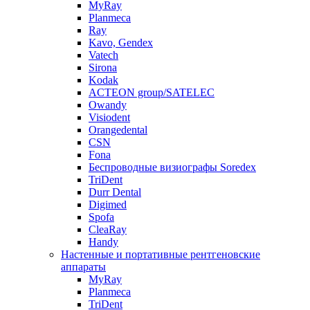
MyRay
Planmeca
Ray
Kavo, Gendex
Vatech
Sirona
Kodak
ACTEON group/SATELEC
Owandy
Visiodent
Orangedental
CSN
Fona
Беспроводные визиографы Soredex
TriDent
Durr Dental
Digimed
Spofa
CleaRay
Handy
Настенные и портативные рентгеновские
аппараты
MyRay
Planmeca
TriDent