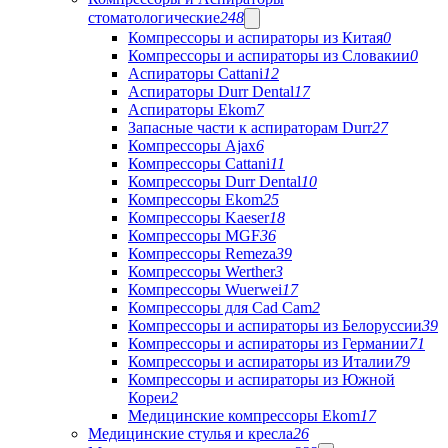
стоматологические
248
Компрессоры и аспираторы из Китая
0
Компрессоры и аспираторы из Словакии
0
Аспираторы Cattani
12
Аспираторы Durr Dental
17
Аспираторы Ekom
7
Запасные части к аспираторам Durr
27
Компрессоры Ajax
6
Компрессоры Cattani
11
Компрессоры Durr Dental
10
Компрессоры Ekom
25
Компрессоры Kaeser
18
Компрессоры MGF
36
Компрессоры Remeza
39
Компрессоры Werther
3
Компрессоры Wuerwei
17
Компрессоры для Cad Cam
2
Компрессоры и аспираторы из Белоруссии
39
Компрессоры и аспираторы из Германии
71
Компрессоры и аспираторы из Италии
79
Компрессоры и аспираторы из Южной
Кореи
2
Медицинские компрессоры Ekom
17
Медицинские стулья и кресла
26