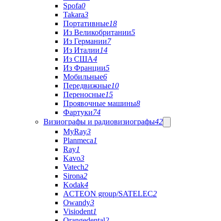
Spofa
0
Takara
3
Портативные
18
Из Великобритании
5
Из Германии
7
Из Италии
14
Из США
4
Из Франции
5
Мобильные
6
Передвижные
10
Переносные
15
Проявочные машины
8
Фартуки
74
Визиографы и радиовизиографы
42
MyRay
3
Planmeca
1
Ray
1
Kavo
3
Vatech
2
Sirona
2
Kodak
4
ACTEON group/SATELEC
2
Owandy
3
Visiodent
1
Orangedental
2