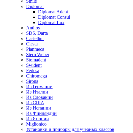
Smile
Diplomat
Diplomat Adept
Diplomat Consul
Diplomat Lux
Anthos
SDS, Darta
Castellini
Clesta
Planmeca
Stern Weber
Stomadent
Swident
Fedesa
Chiromega
Sirona
Из Германии
Из Италии
Из Словакии
Из США
Из Испании
Из Финляндии
Из Японии
Miglionico
Установки и приборы для учебных классов