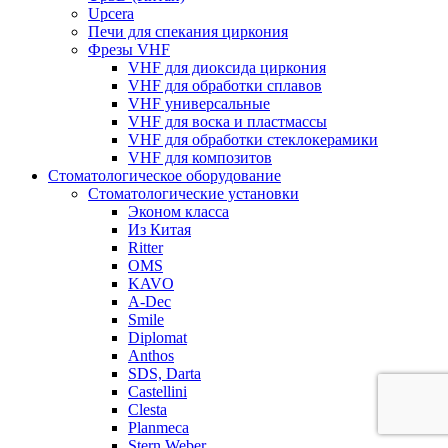
Upcera
Печи для спекания циркония
Фрезы VHF
VHF для диоксида циркония
VHF для обработки сплавов
VHF универсальные
VHF для воска и пластмассы
VHF для обработки стеклокерамики
VHF для композитов
Стоматологическое оборудование
Стоматологические установки
Эконом класса
Из Китая
Ritter
OMS
KAVO
A-Dec
Smile
Diplomat
Anthos
SDS, Darta
Castellini
Clesta
Planmeca
Stern Weber