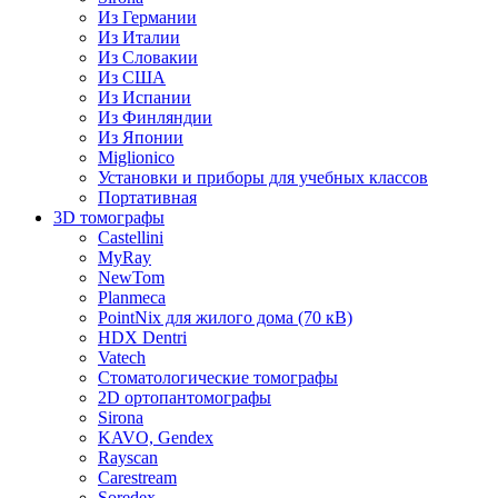
Из Германии
Из Италии
Из Словакии
Из США
Из Испании
Из Финляндии
Из Японии
Miglionico
Установки и приборы для учебных классов
Портативная
3D томографы
Castellini
MyRay
NewTom
Planmeca
PointNix для жилого дома (70 кВ)
HDX Dentri
Vatech
Стоматологические томографы
2D ортопантомографы
Sirona
KAVO, Gendex
Rayscan
Carestream
Soredex