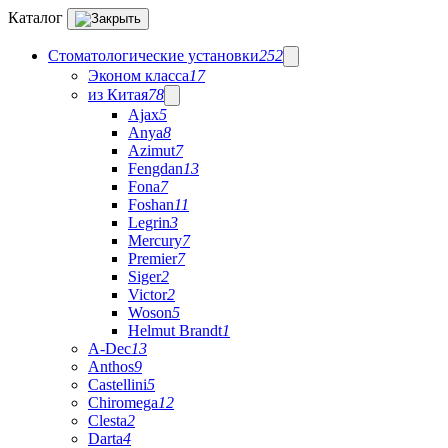
Каталог
Стоматологические установки
252
Эконом класса
17
из Китая
78
Ajax
5
Anya
8
Azimut
7
Fengdan
13
Fona
7
Foshan
11
Legrin
3
Mercury
7
Premier
7
Siger
2
Victor
2
Woson
5
Helmut Brandt
1
A-Dec
13
Anthos
9
Castellini
5
Chiromega
12
Clesta
2
Darta
4