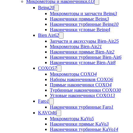
Микромоторы и наконечники
333
Being
20
Микромоторы и запчасти Being
3
Наконечники прямые Being
3
Наконечники турбинные Being
10
Наконечники угловые Being
4
Bien Air
62
Запчасти и аксессуары Bien-Air
25
Микромоторы Bien-Air
21
Наконечники прямые Bien-Air
2
Наконечники турбинные Bien-Air
6
Наконечники угловые Bien-Air
8
COXO
57
Микромоторы COXO
4
Наборы наконечников COXO
6
Прямые наконечники COXO
4
Турбинные наконечники COXO
30
Угловые наконечники COXO
13
Faro
1
Наконечники турбинные Faro
1
KAVO
46
Микромоторы KaVo
5
Наконечники прямые KaVo
3
Наконечники турбинные KaVo
14