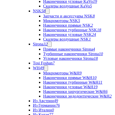
Наконечники угловые KaVo
19
Скалеры воздушные KaVo
5
NSK
58
Запчасти и аксессуары NSK
8
Микромоторы NSK
5
Наконечники прямые NSK
2
Наконечники турбинные NSK
18
Наконечники угловые NSK
24
Скалеры воздушные NSK
1
Sirona
32
Прямые наконечники Sirona
4
Турбинные наконечники Sirona
10
Угловые наконечники Sirona
18
Tosi Foshan
7
WH
49
Микромоторы W&H
9
Наконечники прямые W&H
10
Наконечники турбинные W&H
11
Наконечники угловые W&H
19
Наконечники хирургические W&H
6
Наконечники эндодонтические W&H
2
Из Австрии
49
Из Германии
76
Из Италии
0
Из Китая
77