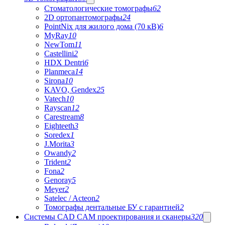
Стоматологические томографы
62
2D ортопантомографы
24
PointNix для жилого дома (70 кВ)
6
MyRay
10
NewTom
11
Castellini
2
HDX Dentri
6
Planmeca
14
Sirona
10
KAVO, Gendex
25
Vatech
10
Rayscan
12
Carestream
8
Eighteeth
3
Soredex
1
J.Morita
3
Owandy
2
Trident
2
Fona
2
Genoray
5
Meyer
2
Satelec / Acteon
2
Томографы дентальные БУ с гарантией
2
Системы CAD CAM проектирования и сканеры
320