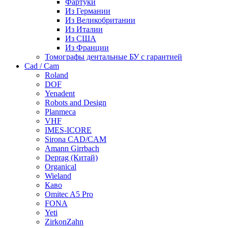
Фартуки
Из Германии
Из Великобритании
Из Италии
Из США
Из Франции
Томографы дентальные БУ с гарантией
Cad / Cam
Roland
DOF
Yenadent
Robots and Design
Planmeca
VHF
IMES-ICORE
Sirona CAD/CAM
Amann Girrbach
Deprag (Китай)
Organical
Wieland
Каво
Omitec A5 Pro
FONA
Yeti
ZirkonZahn