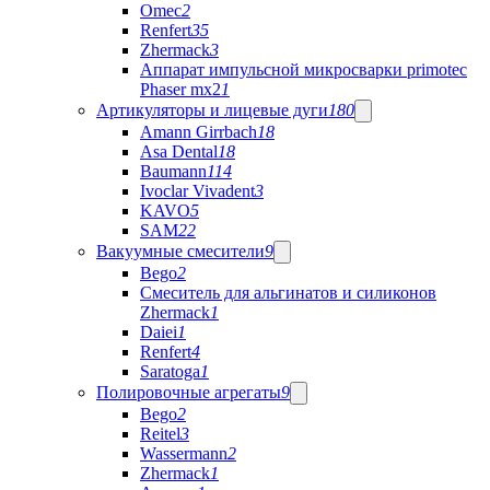
Omec
2
Renfert
35
Zhermack
3
Аппарат импульсной микросварки primotec
Phaser mx2
1
Артикуляторы и лицевые дуги
180
Amann Girrbach
18
Asa Dental
18
Baumann
114
Ivoclar Vivadent
3
KAVO
5
SAM
22
Вакуумные смесители
9
Bego
2
Cмеситель для альгинатов и силиконов
Zhermack
1
Daiei
1
Renfert
4
Saratoga
1
Полировочные агрегаты
9
Bego
2
Reitel
3
Wassermann
2
Zhermack
1