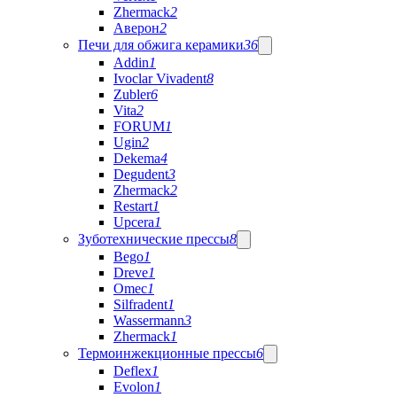
Zhermack
2
Аверон
2
Печи для обжига керамики
36
Addin
1
Ivoclar Vivadent
8
Zubler
6
Vita
2
FORUM
1
Ugin
2
Dekema
4
Degudent
3
Zhermack
2
Restart
1
Upcera
1
Зуботехнические прессы
8
Bego
1
Dreve
1
Omec
1
Silfradent
1
Wassermann
3
Zhermack
1
Термоинжекционные прессы
6
Deflex
1
Evolon
1