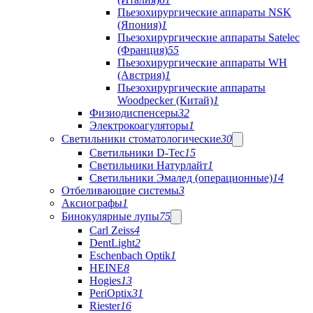
Пьезохирургические аппараты NSK
(Япония)
1
Пьезохирургические аппараты Satelec
(Франция)
55
Пьезохирургические аппараты WH
(Австрия)
1
Пьезохирургические аппараты
Woodpecker (Китай)
1
Физиодиспенсеры
32
Электрокоагуляторы
1
Светильники стоматологические
30
Светильники D-Tec
15
Светильники Натурлайт
1
Светильники Эмалед (операционные)
14
Отбеливающие системы
3
Аксиографы
1
Бинокулярные лупы
75
Carl Zeiss
4
DentLight
2
Eschenbach Optik
1
HEINE
8
Hogies
13
PeriOptix
31
Riester
16