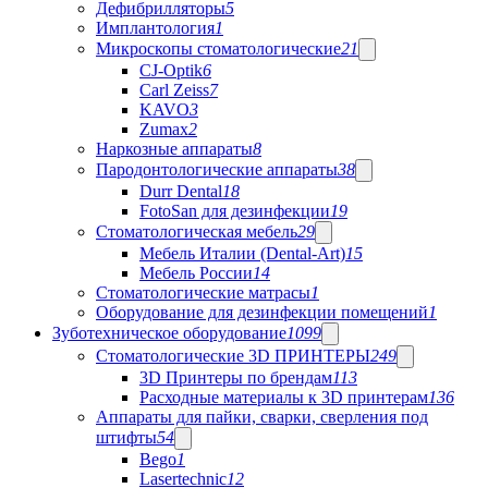
Дефибрилляторы
5
Имплантология
1
Микроскопы стоматологические
21
CJ-Optik
6
Carl Zeiss
7
KAVO
3
Zumax
2
Наркозные аппараты
8
Пародонтологические аппараты
38
Durr Dental
18
FotoSan для дезинфекции
19
Стоматологическая мебель
29
Мебель Италии (Dental-Art)
15
Мебель России
14
Стоматологические матрасы
1
Оборудование для дезинфекции помещений
1
Зуботехническое оборудование
1099
Стоматологические 3D ПРИНТЕРЫ
249
3D Принтеры по брендам
113
Расходные материалы к 3D принтерам
136
Аппараты для пайки, сварки, сверления под
штифты
54
Bego
1
Lasertechnic
12