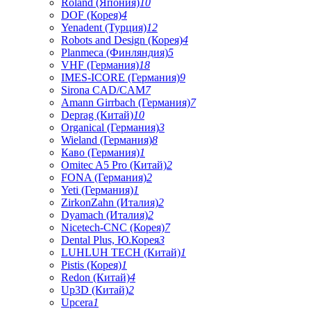
Roland (Япония)
10
DOF (Корея)
4
Yenadent (Турция)
12
Robots and Design (Корея)
4
Planmeca (Финляндия)
5
VHF (Германия)
18
IMES-ICORE (Германия)
9
Sirona CAD/CAM
7
Amann Girrbach (Германия)
7
Deprag (Китай)
10
Organical (Германия)
3
Wieland (Германия)
8
Каво (Германия)
1
Omitec A5 Pro (Китай)
2
FONA (Германия)
2
Yeti (Германия)
1
ZirkonZahn (Италия)
2
Dyamach (Италия)
2
Nicetech-CNC (Корея)
7
Dental Plus, Ю.Корея
3
LUHLUH TECH (Китай)
1
Pistis (Корея)
1
Redon (Китай)
4
Up3D (Китай)
2
Upcera
1