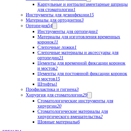
Карпульные и интралигаментарные шприцы
для стоматологии
1
Инструменты для дезинфекции
15
Материалы для ортодонтии
3
Ортопедия
54
Инструменты для ортопедии
1
Материалы для изготовления временных
коронок
11
Слепочные ложки
1
Слепочные материалы и аксессуары для
ортопедии
21
Цементы для временной фиксации коронок
и мостов
2
Цементы для постоянной фиксации коронок
и мостов
15
Штифты
1
Профилактика и гигиена
3
Хирургия для стоматологии
29
Стоматологические инструменты для
хирургии
20
Стоматологические материалы для
хирургического вмешательства
2
Шовные материалы
6