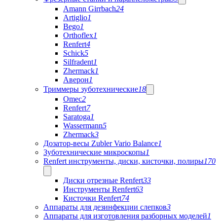
Amann Girrbach
24
Artiglio
1
Bego
1
Orthoflex
1
Renfert
4
Schick
5
Silfradent
1
Zhermack
1
Аверон
1
Триммеры зуботехнические
18
Omec
2
Renfert
7
Saratoga
1
Wassermann
5
Zhermack
3
Дозатор-весы Zubler Vario Balance
1
Зуботехнические микроскопы
1
Renfert инструменты, диски, кисточки, полиры
170
Диски отрезные Renfert
33
Инструменты Renfert
63
Кисточки Renfert
74
Аппараты для дезинфекции слепков
3
Аппараты для изготовления разборных моделей
1