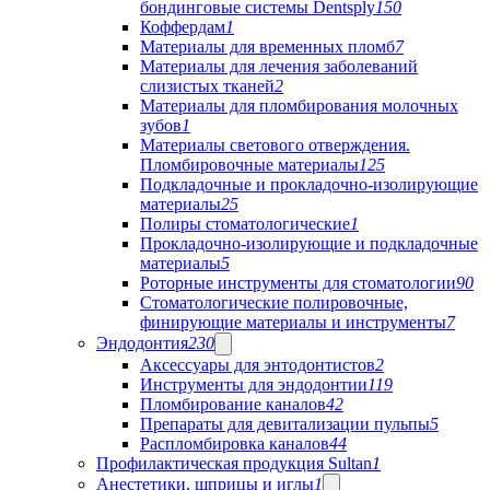
бондинговые системы Dentsply
150
Коффердам
1
Материалы для временных пломб
7
Материалы для лечения заболеваний
слизистых тканей
2
Материалы для пломбирования молочных
зубов
1
Материалы светового отверждения.
Пломбировочные материалы
125
Подкладочные и прокладочно-изолирующие
материалы
25
Полиры стоматологические
1
Прокладочно-изолирующие и подкладочные
материалы
5
Роторные инструменты для стоматологии
90
Стоматологические полировочные,
финирующие материалы и инструменты
7
Эндодонтия
230
Аксессуары для энтодонтистов
2
Инструменты для эндодонтии
119
Пломбирование каналов
42
Препараты для девитализации пульпы
5
Распломбировка каналов
44
Профилактическая продукция Sultan
1
Анестетики, шприцы и иглы
1