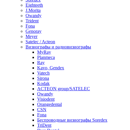
Eighteeth
J.Morita
Owandy
Trident
Fona
Genoray
Meyer
Satelec / Acteon
Визиографы и радиовизиографы
MyRay
Planmeca
Ray
Kavo, Gendex
Vatech
Sirona
Kodak
ACTEON group/SATELEC
Owandy
Visiodent
Orangedental
CSN
Fona
Беспроводные визиографы Soredex
TriDent