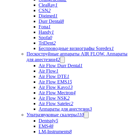
CleaRay
1
CSN
2
Digimed
1
Durr Dental
8
Fona
1
Handy
1
Spofa
0
TriDent
2
Беспроводные визиографы Soredex
1
Пескоструйные аппараты AIR FLOW. Аппараты
для анестезии
42
Air Flow Durr Dental
1
Air Flow
1
Air Flow DTE
1
Air Flow EMS
15
Air Flow Kavo
13
Air Flow Mectron
4
Air Flow NSK
2
Air Flow Satelec
2
Аппараты для анестезии
3
Ультразвуковые скалеры
110
Dentsply
5
EMS
48
LM-Instruments
8