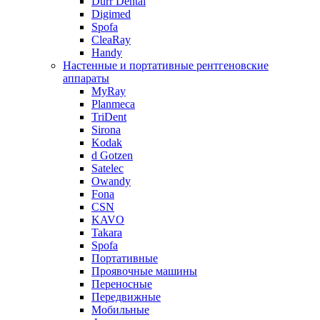
Durr Dental
Digimed
Spofa
CleaRay
Handy
Настенные и портативные рентгеновские
аппараты
MyRay
Planmeca
TriDent
Sirona
Kodak
d Gotzen
Satelec
Owandy
Fona
CSN
KAVO
Takara
Spofa
Портативные
Проявочные машины
Переносные
Передвижные
Мобильные