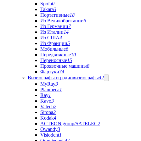
Spofa
0
Takara
3
Портативные
18
Из Великобритании
5
Из Германии
7
Из Италии
14
Из США
4
Из Франции
5
Мобильные
6
Передвижные
10
Переносные
15
Проявочные машины
8
Фартуки
74
Визиографы и радиовизиографы
42
MyRay
3
Planmeca
1
Ray
1
Kavo
3
Vatech
2
Sirona
2
Kodak
4
ACTEON group/SATELEC
2
Owandy
3
Visiodent
1
Orangedental
2