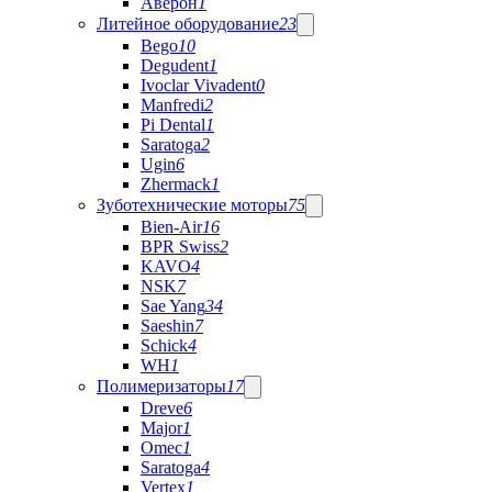
Аверон
1
Литейное оборудование
23
Bego
10
Degudent
1
Ivoclar Vivadent
0
Manfredi
2
Pi Dental
1
Saratoga
2
Ugin
6
Zhermack
1
Зуботехнические моторы
75
Bien-Air
16
BPR Swiss
2
KAVO
4
NSK
7
Sae Yang
34
Saeshin
7
Schick
4
WH
1
Полимеризаторы
17
Dreve
6
Major
1
Omec
1
Saratoga
4
Vertex
1