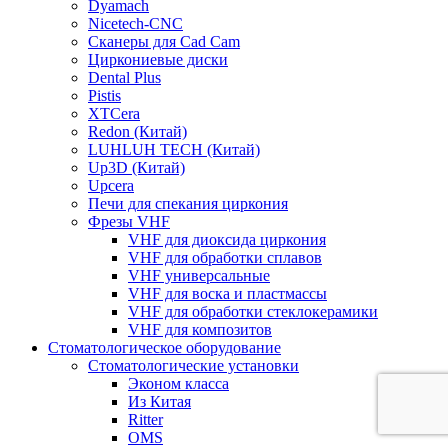
Dyamach
Nicetech-CNC
Сканеры для Cad Cam
Циркониевые диски
Dental Plus
Pistis
XTCera
Redon (Китай)
LUHLUH TECH (Китай)
Up3D (Китай)
Upcera
Печи для спекания циркония
Фрезы VHF
VHF для диоксида циркония
VHF для обработки сплавов
VHF универсальные
VHF для воска и пластмассы
VHF для обработки стеклокерамики
VHF для композитов
Стоматологическое оборудование
Стоматологические установки
Эконом класса
Из Китая
Ritter
OMS