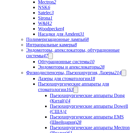
Mectron
2
NSK
6
Satelec
3
Sirona
1
W&H
2
Woodpecker
4
Насадки для Amdent
31
Полимеризационные лампы
68
Интраоральные камеры
8
Эндомоторы, апекслокаторы, обтурационные
системы
47
Обтурационные системы
10
Эндомоторы и апекслокаторы
28
Физиодиспенсеры, Пьезохирургия, Лазеры
214
Лазеры для стоматологии
18
Пьезохирургические аппараты для
стоматологии
163
Пьезохирургические аппараты Dong
(Китай)
14
Пьезохирургические аппараты Dowell
(США)
1
Пьезохирургические аппараты EMS
(Швейцария)
28
Пьезохирургические аппараты Mectron
(Италия)
61