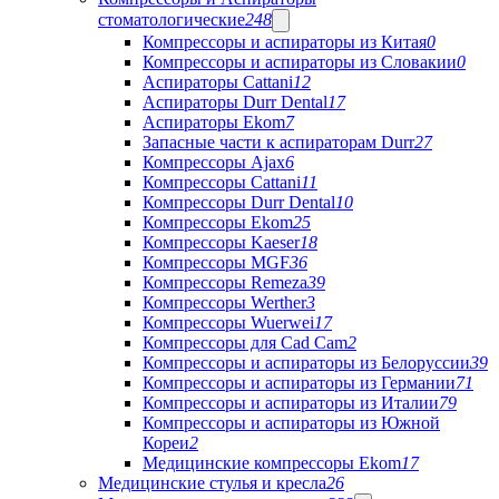
стоматологические
248
Компрессоры и аспираторы из Китая
0
Компрессоры и аспираторы из Словакии
0
Аспираторы Cattani
12
Аспираторы Durr Dental
17
Аспираторы Ekom
7
Запасные части к аспираторам Durr
27
Компрессоры Ajax
6
Компрессоры Cattani
11
Компрессоры Durr Dental
10
Компрессоры Ekom
25
Компрессоры Kaeser
18
Компрессоры MGF
36
Компрессоры Remeza
39
Компрессоры Werther
3
Компрессоры Wuerwei
17
Компрессоры для Cad Cam
2
Компрессоры и аспираторы из Белоруссии
39
Компрессоры и аспираторы из Германии
71
Компрессоры и аспираторы из Италии
79
Компрессоры и аспираторы из Южной
Кореи
2
Медицинские компрессоры Ekom
17
Медицинские стулья и кресла
26