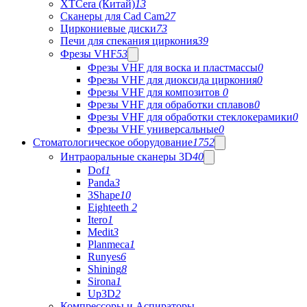
XTCera (Китай)
13
Сканеры для Cad Cam
27
Циркониевые диски
73
Печи для спекания циркония
39
Фрезы VHF
53
Фрезы VHF для воска и пластмассы
0
Фрезы VHF для диоксида циркония
0
Фрезы VHF для композитов
0
Фрезы VHF для обработки сплавов
0
Фрезы VHF для обработки стеклокерамики
0
Фрезы VHF универсальные
0
Стоматологическое оборудование
1752
Интраоральные сканеры 3D
40
Dof
1
Panda
3
3Shape
10
Eighteeth
2
Itero
1
Medit
3
Planmeca
1
Runyes
6
Shining
8
Sirona
1
Up3D
2
Компрессоры и Аспираторы