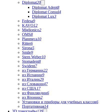
Diplomat
20
Diplomat Adept
8
Diplomat Consul
4
Diplomat Lux
3
Fedesa
9
KAVO
12
Miglionico
2
OMS
8
Planmeca
10
Ritter
6
Sirona
5
Smile
9
Stern Weber
10
Stomadent
8
Swident
7
из Германии
22
из Испании
9
из Италии
29
из Словакии
47
из США
17
из Финляндии
6
из Японии
2
Установки и приборы для учебных классов
6
Портативная
14
3D томографы
139