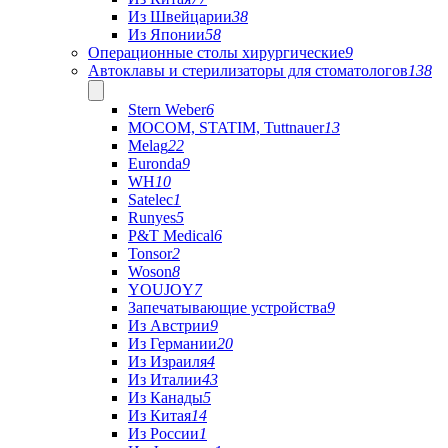
Из Швейцарии
38
Из Японии
58
Операционные столы хирургические
9
Автоклавы и стерилизаторы для стоматологов
138
Stern Weber
6
MOCOM, STATIM, Tuttnauer
13
Melag
22
Euronda
9
WH
10
Satelec
1
Runyes
5
P&T Medical
6
Tonsor
2
Woson
8
YOUJOY
7
Запечатывающие устройства
9
Из Австрии
9
Из Германии
20
Из Израиля
4
Из Италии
43
Из Канады
5
Из Китая
14
Из России
1