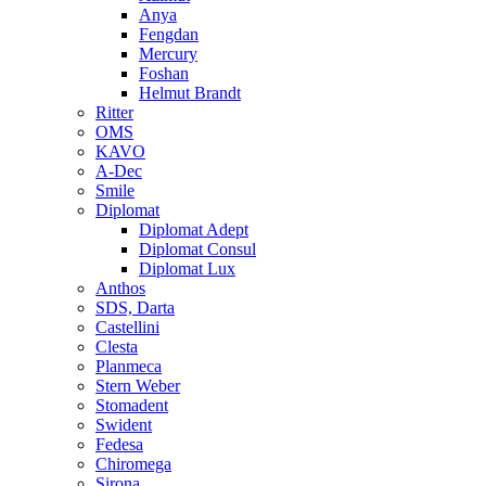
Anya
Fengdan
Mercury
Foshan
Helmut Brandt
Ritter
OMS
KAVO
A-Dec
Smile
Diplomat
Diplomat Adept
Diplomat Consul
Diplomat Lux
Anthos
SDS, Darta
Castellini
Clesta
Planmeca
Stern Weber
Stomadent
Swident
Fedesa
Chiromega
Sirona