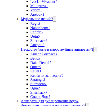
Ivoclar Vivadent
1
Multipress
1
Vertex
1
Аверон
1
Муфельные печи
20
Bego
3
Nabertherm
1
Renfert
2
Ugin
5
Zhermack
6
Аверон
3
Пескоструйные и пароструйные аппараты
71
Amann Girrbach
1
Bego
9
Daiei Dental
1
Omec
9
Reitel
3
Renfert и запчасти
34
Saratoga
3
Silfradent
1
Ugin
2
Zhermack
7
Спарк-Дон
1
Аппараты для дублирования Bego
1
Фрезерные станки и параллелометры
39