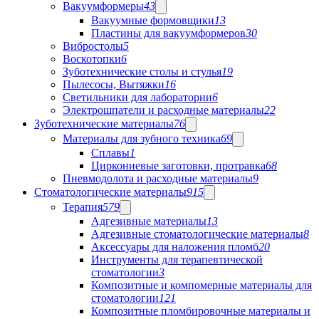
Вакуумформеры
43
Вакуумные формовщики
13
Пластины для вакуумформеров
30
Вибростолы
5
Воскотопки
6
Зуботехнические столы и стулья
19
Пылесосы, Вытяжки
16
Светильники для лаборатории
6
Электрошпатели и расходные материалы
22
Зуботехнические материалы
76
Материалы для зубного техника
69
Сплавы
1
Циркониевые заготовки, протравка
68
Пневмодолота и расходные материалы
9
Стоматологические материалы
915
Терапия
579
Адгезивные материалы
13
Адгезивные стоматологические материалы
8
Аксессуары для наложения пломб
20
Инструменты для терапевтической
стоматологии
3
Композитные и компомерные материалы для
стоматологии
121
Композитные пломбировочные материалы и