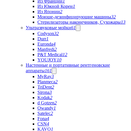
Из Франции
1
Из Южной Кореи
1
Из Японии
2
Моюще-дезинфицирующие машины
32
Стерилизаторы наконечников, Сухожары
13
Ультразвуковые мойки
61
Codyson
32
Durr
1
Euronda
4
Manfredi
2
P&T Medical
12
YOUJOY
10
Настенные и портативные рентгеновские
аппараты
161
MyRay
3
Planmeca
2
TriDent
2
Sirona
3
Kodak
2
d Gotzen
2
Owandy
1
Satelec
2
Fona
4
CSN
4
KAVO
1