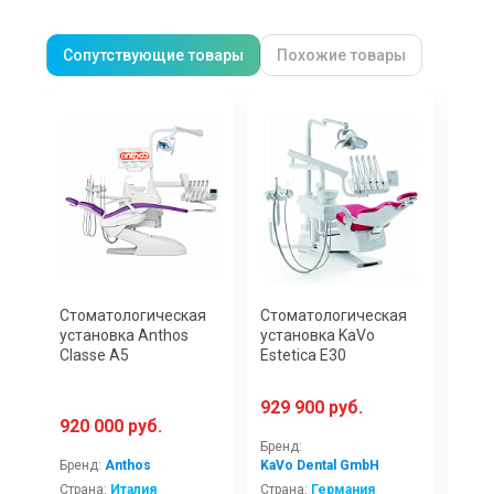
Сопутствующие товары
Похожие товары
Стоматологическая
Стоматологическая
Инт
установка Anthos
установка KaVo
скан
Classe A5
Estetica E30
AIR 
фот
929 900 руб.
920 000 руб.
1 2
Бренд:
Бренд:
Anthos
KaVo Dental GmbH
Брен
Страна:
Италия
Страна:
Германия
Стра