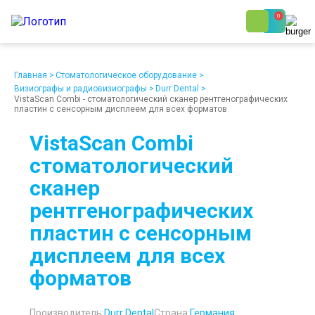
0
8 (800) 250-48-06
Ежедневно с 9:00 до 19:00
Главная
>
Стоматологическое оборудование
>
Визиографы и радиовизиографы
>
Durr Dental
>
VistaScan Combi - стоматологический сканер рентгенографических
пластин с сенсорным дисплеем для всех форматов
VistaScan Combi
стоматологический
О компании
Возврат
сканер
Доставка
Статьи
Кредит/Лизинг
Наши клиенты
рентгенографических
Проект клиники
Контакты
пластин с сенсорным
дисплеем для всех
форматов
Производитель:
Durr Dental
Страна:
Германия